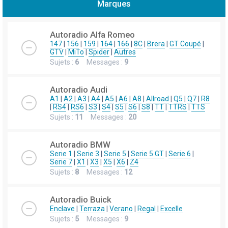
Marques
h
e
Autoradio Alfa Romeo
r
147
|
156
|
159
|
164
|
166
|
8C
|
Brera
|
GT Coupé
|
GTV
|
MiTo
|
Spider
|
Autres
c
Sujets :
6
Messages :
9
h
e
Autoradio Audi
r
A1
|
A2
|
A3
|
A4
|
A5
|
A6
|
A8
|
Allroad
|
Q5
|
Q7
|
R8
|
RS4
|
RS6
|
S3
|
S4
|
S5
|
S6
|
S8
|
TT
|
TTRS
|
TTS
Sujets :
11
Messages :
20
Autoradio BMW
Serie 1
|
Serie 3
|
Serie 5
|
Serie 5 GT
|
Serie 6
|
Serie 7
|
X1
|
X3
|
X5
|
X6
|
Z4
Sujets :
8
Messages :
12
Autoradio Buick
Enclave
|
Terraza
|
Verano
|
Regal
|
Excelle
Sujets :
5
Messages :
9