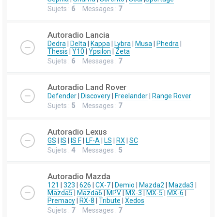
Sujets :
6
Messages :
7
Autoradio Lancia
Dedra
|
Delta
|
Kappa
|
Lybra
|
Musa
|
Phedra
|
Thesis
|
Y10
|
Ypsilon
|
Zeta
Sujets :
6
Messages :
7
Autoradio Land Rover
Defender
|
Discovery
|
Freelander
|
Range Rover
Sujets :
5
Messages :
7
Autoradio Lexus
GS
|
IS
|
IS F
|
LF-A
|
LS
|
RX
|
SC
Sujets :
4
Messages :
5
Autoradio Mazda
121
|
323
|
626
|
CX-7
|
Demio
|
Mazda2
|
Mazda3
|
Mazda5
|
Mazda6
|
MPV
|
MX-3
|
MX-5
|
MX-6
|
Premacy
|
RX-8
|
Tribute
|
Xedos
Sujets :
7
Messages :
7