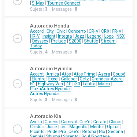
|
S-Max
|
Tourneo Connect
Sujets :
3
Messages :
8
Autoradio Honda
Accord
|
City
|
Civic
|
Concerto
|
CR-V
|
CRX
|
FR-V
|
HR-V
|
Insight
|
Integra
|
Jazz
|
Legend
|
Logo
|
NSX
|
Odyssey
|
Prelude
|
S2000
|
Shuttle
|
Stream
|
Today
Sujets :
4
Messages :
8
Autoradio Hyundai
Accent
|
Amica
|
Atos
|
Atos Prime
|
Azera
|
Coupé
|
Elantra
|
Excel
|
Galloper
|
Getz
|
Grandeur Azera
|
H1
|
Highway Van
|
i10
|
i30
|
Lantra
|
Matrix
|
Plaza
Autres Hyundai
|
Autres Hyundai
Sujets :
3
Messages :
3
Autoradio Kia
Avella
|
Carens
|
Carnival
|
Cee'd
|
Cerato
|
Clarus
|
Credos
|
Joice
|
Leo
|
Magentis
|
Mentor
|
Opirus
|
Picanto
|
Pride
|
Pro_Cee'd
|
Retona
|
Rio
|
Sedona
|
Sephia
|
Shuma
|
Sorento
|
Soul
|
Sportage