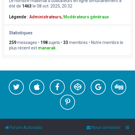
Le nombre maximal d’utilisateurs en ligne simultanément a
été de
1463
le 08 oct. 2025, 20:32
Légende :
Administrateurs
,
Modérateurs généraux
Statistiques
259
messages •
198
sujets •
33
membres • Notre membre le
plus récent est
manarak
Forum Autoradio
Nous contacter