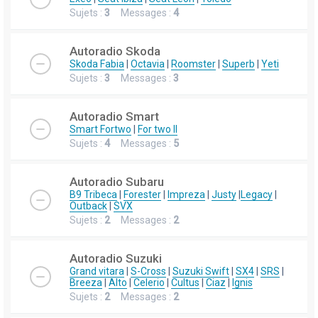
Sujets :
3
Messages :
4
Autoradio Skoda
Skoda Fabia
|
Octavia
|
Roomster
|
Superb
|
Yeti
Sujets :
3
Messages :
3
Autoradio Smart
Smart Fortwo
|
For two II
Sujets :
4
Messages :
5
Autoradio Subaru
B9 Tribeca
|
Forester
|
Impreza
|
Justy
|
Legacy
|
Outback
|
SVX
Sujets :
2
Messages :
2
Autoradio Suzuki
Grand vitara
|
S-Cross
|
Suzuki Swift
|
SX4
|
SRS
|
Breeza
|
Alto
|
Celerio
|
Cultus
|
Ciaz
|
Ignis
Sujets :
2
Messages :
2