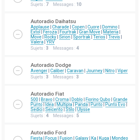
Sujets :
7
Messages :
10
Autoradio Daihatsu
Applause
|
Charade
|
Copen
|
Cuore
|
Domino
|
Extol
|
Feroza
|
Fourtrak
|
Gran Move
|
Materia
|
Move
|
Rocky
|
Sirion
|
Sportrak
|
Terios
|
Trevis
|
Valera
|
YRV
Sujets :
3
Messages :
4
Autoradio Dodge
Avenger
|
Caliber
|
Caravan
|
Journey
|
Nitro
|
Viper
Sujets :
3
Messages :
3
Autoradio Fiat
500
|
Bravo
|
Croma
|
Doblo
|
Fiorino Qubo
|
Grande
Punto
|
Idea
|
Multipla
|
Panda
|
Punto
|
Punto Evo
|
Sedici
|
Seicento
|
Stilo
|
Ulysse
Sujets :
4
Messages :
5
Autoradio Ford
Fiesta
|
Focus
|
Fusion
|
Galaxy
|
Ka
|
Kuga
|
Mondeo