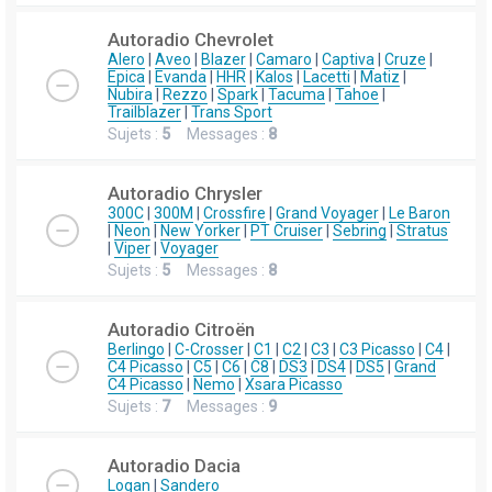
Autoradio Chevrolet
Alero
|
Aveo
|
Blazer
|
Camaro
|
Captiva
|
Cruze
|
Epica
|
Evanda
|
HHR
|
Kalos
|
Lacetti
|
Matiz
|
Nubira
|
Rezzo
|
Spark
|
Tacuma
|
Tahoe
|
Trailblazer
|
Trans Sport
Sujets :
5
Messages :
8
Autoradio Chrysler
300C
|
300M
|
Crossfire
|
Grand Voyager
|
Le Baron
|
Neon
|
New Yorker
|
PT Cruiser
|
Sebring
|
Stratus
|
Viper
|
Voyager
Sujets :
5
Messages :
8
Autoradio Citroën
Berlingo
|
C-Crosser
|
C1
|
C2
|
C3
|
C3 Picasso
|
C4
|
C4 Picasso
|
C5
|
C6
|
C8
|
DS3
|
DS4
|
DS5
|
Grand
C4 Picasso
|
Nemo
|
Xsara Picasso
Sujets :
7
Messages :
9
Autoradio Dacia
Logan
|
Sandero