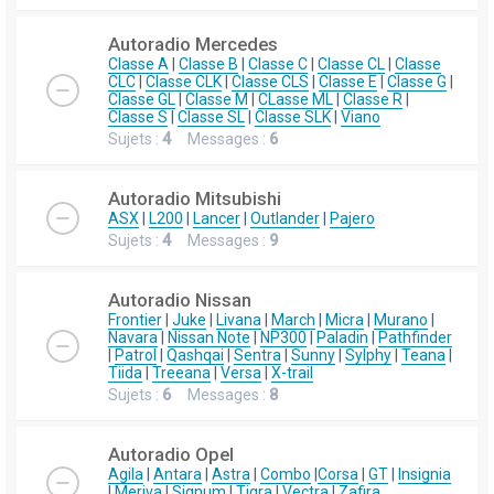
Autoradio Mercedes
Classe A
|
Classe B
|
Classe C
|
Classe CL
|
Classe
CLC
|
Classe CLK
|
Classe CLS
|
Classe E
|
Classe G
|
Classe GL
|
Classe M
|
CLasse ML
|
Classe R
|
Classe S
|
Classe SL
|
Classe SLK
|
Viano
Sujets :
4
Messages :
6
Autoradio Mitsubishi
ASX
|
L200
|
Lancer
|
Outlander
|
Pajero
Sujets :
4
Messages :
9
Autoradio Nissan
Frontier
|
Juke
|
Livana
|
March
|
Micra
|
Murano
|
Navara
|
Nissan Note
|
NP300
|
Paladin
|
Pathfinder
|
Patrol
|
Qashqai
|
Sentra
|
Sunny
|
Sylphy
|
Teana
|
Tiida
|
Treeana
|
Versa
|
X-trail
Sujets :
6
Messages :
8
Autoradio Opel
Agila
|
Antara
|
Astra
|
Combo
|
Corsa
|
GT
|
Insignia
|
Meriva
|
Signum
|
Tigra
|
Vectra
|
Zafira