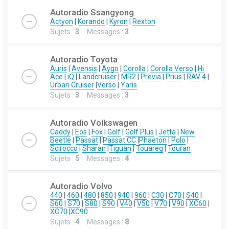
Autoradio Ssangyong
Actyon
|
Korando
|
Kyron
|
Rexton
Sujets :
3
Messages :
3
Autoradio Toyota
Auris
|
Avensis
|
Aygo
|
Corolla
|
Corolla Verso
|
Hi
Ace
|
iQ
|
Landcruiser
|
MR2
|
Previa
|
Prius
|
RAV 4
|
Urban Cruiser
|
Verso
|
Yaris
Sujets :
3
Messages :
3
Autoradio Volkswagen
Caddy
|
Eos
|
Fox
|
Golf
|
Golf Plus
|
Jetta
|
New
Beetle
|
Passat
|
Passat CC
|
Phaeton
|
Polo
|
Scirocco
|
Sharan
|
Tiguan
|
Touareg
|
Touran
Sujets :
5
Messages :
4
Autoradio Volvo
440
|
460
|
480
|
850
|
940
|
960
|
C30
|
C70
|
S40
|
S60
|
S70
|
S80
|
S90
|
V40
|
V50
|
V70
|
V90
|
XC60
|
XC70
|
XC90
Sujets :
4
Messages :
8