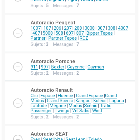
Sujets :
5
Messages :
7
Autoradio Peugeot
1007
|
107
|
206
|
207
|
208
|
3008
|
307
|
308
|
4007
|
407
|
5008
|
508
|
607
|
807
|
Bipper Tepee
|
Partner
|
Partner Tepee
|
RCZ
Sujets :
3
Messages :
7
Autoradio Porsche
911
|
997
|
Boxter
|
Cayenne
|
Cayman
Sujets :
2
Messages :
2
Autoradio Renault
Clio
|
Espace
|
Fluence
|
Grand Espace
|
Grand
Modus
|
Grand Scénic
|
Kangoo
|
Koleos
|
Laguna
|
Latitude
|
Mégane
|
Modus
|
Scénic
|
Trafic
Passenger
|
Twingo
|
Vel Satis
|
Wind
Sujets :
2
Messages :
2
Autoradio SEAT
Exeo
|
Seat Ibiza
|
Seat Leon
|
Toledo