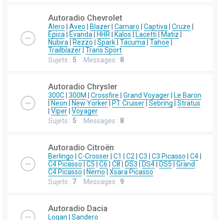
Autoradio Chevrolet
Alero
|
Aveo
|
Blazer
|
Camaro
|
Captiva
|
Cruze
|
Epica
|
Evanda
|
HHR
|
Kalos
|
Lacetti
|
Matiz
|
Nubira
|
Rezzo
|
Spark
|
Tacuma
|
Tahoe
|
Trailblazer
|
Trans Sport
Sujets :
5
Messages :
8
Autoradio Chrysler
300C
|
300M
|
Crossfire
|
Grand Voyager
|
Le Baron
|
Neon
|
New Yorker
|
PT Cruiser
|
Sebring
|
Stratus
|
Viper
|
Voyager
Sujets :
5
Messages :
8
Autoradio Citroën
Berlingo
|
C-Crosser
|
C1
|
C2
|
C3
|
C3 Picasso
|
C4
|
C4 Picasso
|
C5
|
C6
|
C8
|
DS3
|
DS4
|
DS5
|
Grand
C4 Picasso
|
Nemo
|
Xsara Picasso
Sujets :
7
Messages :
9
Autoradio Dacia
Logan
|
Sandero