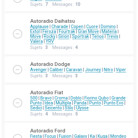
Sujets :
7
Messages :
10
Autoradio Daihatsu
Applause
|
Charade
|
Copen
|
Cuore
|
Domino
|
Extol
|
Feroza
|
Fourtrak
|
Gran Move
|
Materia
|
Move
|
Rocky
|
Sirion
|
Sportrak
|
Terios
|
Trevis
|
Valera
|
YRV
Sujets :
3
Messages :
4
Autoradio Dodge
Avenger
|
Caliber
|
Caravan
|
Journey
|
Nitro
|
Viper
Sujets :
3
Messages :
3
Autoradio Fiat
500
|
Bravo
|
Croma
|
Doblo
|
Fiorino Qubo
|
Grande
Punto
|
Idea
|
Multipla
|
Panda
|
Punto
|
Punto Evo
|
Sedici
|
Seicento
|
Stilo
|
Ulysse
Sujets :
4
Messages :
5
Autoradio Ford
Fiesta
|
Focus
|
Fusion
|
Galaxy
|
Ka
|
Kuga
|
Mondeo