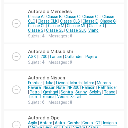
Autoradio Mercedes
Classe A
|
Classe B
|
Classe C
|
Classe CL
|
Classe
CLC
|
Classe CLK
|
Classe CLS
|
Classe E
|
Classe G
|
Classe GL
|
Classe M
|
CLasse ML
|
Classe R
|
Classe S
|
Classe SL
|
Classe SLK
|
Viano
Sujets :
4
Messages :
6
Autoradio Mitsubishi
ASX
|
L200
|
Lancer
|
Outlander
|
Pajero
Sujets :
4
Messages :
9
Autoradio Nissan
Frontier
|
Juke
|
Livana
|
March
|
Micra
|
Murano
|
Navara
|
Nissan Note
|
NP300
|
Paladin
|
Pathfinder
|
Patrol
|
Qashqai
|
Sentra
|
Sunny
|
Sylphy
|
Teana
|
Tiida
|
Treeana
|
Versa
|
X-trail
Sujets :
6
Messages :
8
Autoradio Opel
Agila
|
Antara
|
Astra
|
Combo
|
Corsa
|
GT
|
Insignia
|
Meriva
|
Signum
|
Tigra
|
Vectra
|
Zafira