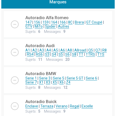
Marques
h
e
Autoradio Alfa Romeo
r
147
|
156
|
159
|
164
|
166
|
8C
|
Brera
|
GT Coupé
|
GTV
|
MiTo
|
Spider
|
Autres
c
Sujets :
6
Messages :
9
h
e
Autoradio Audi
r
A1
|
A2
|
A3
|
A4
|
A5
|
A6
|
A8
|
Allroad
|
Q5
|
Q7
|
R8
|
RS4
|
RS6
|
S3
|
S4
|
S5
|
S6
|
S8
|
TT
|
TTRS
|
TTS
Sujets :
11
Messages :
20
Autoradio BMW
Serie 1
|
Serie 3
|
Serie 5
|
Serie 5 GT
|
Serie 6
|
Serie 7
|
X1
|
X3
|
X5
|
X6
|
Z4
Sujets :
8
Messages :
12
Autoradio Buick
Enclave
|
Terraza
|
Verano
|
Regal
|
Excelle
Sujets :
5
Messages :
9