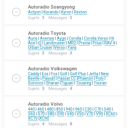
Autoradio Ssangyong
Actyon
|
Korando
|
Kyron
|
Rexton
Sujets :
3
Messages :
3
Autoradio Toyota
Auris
|
Avensis
|
Aygo
|
Corolla
|
Corolla Verso
|
Hi
Ace
|
iQ
|
Landcruiser
|
MR2
|
Previa
|
Prius
|
RAV 4
|
Urban Cruiser
|
Verso
|
Yaris
Sujets :
3
Messages :
3
Autoradio Volkswagen
Caddy
|
Eos
|
Fox
|
Golf
|
Golf Plus
|
Jetta
|
New
Beetle
|
Passat
|
Passat CC
|
Phaeton
|
Polo
|
Scirocco
|
Sharan
|
Tiguan
|
Touareg
|
Touran
Sujets :
5
Messages :
4
Autoradio Volvo
440
|
460
|
480
|
850
|
940
|
960
|
C30
|
C70
|
S40
|
S60
|
S70
|
S80
|
S90
|
V40
|
V50
|
V70
|
V90
|
XC60
|
XC70
|
XC90
Sujets :
4
Messages :
8