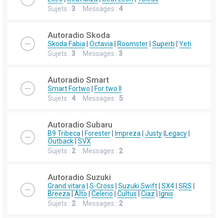
Sujets :
3
Messages :
4
Autoradio Skoda
Skoda Fabia
|
Octavia
|
Roomster
|
Superb
|
Yeti
Sujets :
3
Messages :
3
Autoradio Smart
Smart Fortwo
|
For two II
Sujets :
4
Messages :
5
Autoradio Subaru
B9 Tribeca
|
Forester
|
Impreza
|
Justy
|
Legacy
|
Outback
|
SVX
Sujets :
2
Messages :
2
Autoradio Suzuki
Grand vitara
|
S-Cross
|
Suzuki Swift
|
SX4
|
SRS
|
Breeza
|
Alto
|
Celerio
|
Cultus
|
Ciaz
|
Ignis
Sujets :
2
Messages :
2