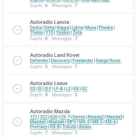
Sujets :
6
Messages :
7
Autoradio Lancia
Dedra
|
Delta
|
Kappa
|
Lybra
|
Musa
|
Phedra
|
Thesis
|
Y10
|
Ypsilon
|
Zeta
Sujets :
6
Messages :
7
Autoradio Land Rover
Defender
|
Discovery
|
Freelander
|
Range Rover
Sujets :
5
Messages :
7
Autoradio Lexus
GS
|
IS
|
IS F
|
LF-A
|
LS
|
RX
|
SC
Sujets :
4
Messages :
5
Autoradio Mazda
121
|
323
|
626
|
CX-7
|
Demio
|
Mazda2
|
Mazda3
|
Mazda5
|
Mazda6
|
MPV
|
MX-3
|
MX-5
|
MX-6
|
Premacy
|
RX-8
|
Tribute
|
Xedos
Sujets :
7
Messages :
7