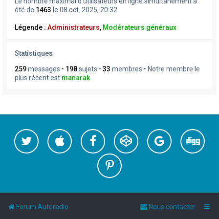
Le nombre maximal d’utilisateurs en ligne simultanément a
été de
1463
le 08 oct. 2025, 20:32
Légende :
Administrateurs
,
Modérateurs généraux
Statistiques
259
messages •
198
sujets •
33
membres • Notre membre le
plus récent est
manarak
Forum Autoradio
Nous contacter