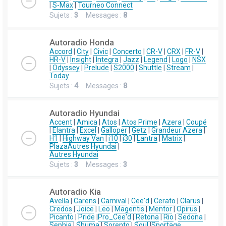
|
S-Max
|
Tourneo Connect
Sujets :
3
Messages :
8
Autoradio Honda
Accord
|
City
|
Civic
|
Concerto
|
CR-V
|
CRX
|
FR-V
|
HR-V
|
Insight
|
Integra
|
Jazz
|
Legend
|
Logo
|
NSX
|
Odyssey
|
Prelude
|
S2000
|
Shuttle
|
Stream
|
Today
Sujets :
4
Messages :
8
Autoradio Hyundai
Accent
|
Amica
|
Atos
|
Atos Prime
|
Azera
|
Coupé
|
Elantra
|
Excel
|
Galloper
|
Getz
|
Grandeur Azera
|
H1
|
Highway Van
|
i10
|
i30
|
Lantra
|
Matrix
|
Plaza
Autres Hyundai
|
Autres Hyundai
Sujets :
3
Messages :
3
Autoradio Kia
Avella
|
Carens
|
Carnival
|
Cee'd
|
Cerato
|
Clarus
|
Credos
|
Joice
|
Leo
|
Magentis
|
Mentor
|
Opirus
|
Picanto
|
Pride
|
Pro_Cee'd
|
Retona
|
Rio
|
Sedona
|
Sephia
|
Shuma
|
Sorento
|
Soul
|
Sportage