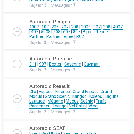
Sujets :
5
Messages :
7
Autoradio Peugeot
1007
|
107
|
206
|
207
|
208
|
3008
|
307
|
308
|
4007
|
407
|
5008
|
508
|
607
|
807
|
Bipper Tepee
|
Partner
|
Partner Tepee
|
RCZ
Sujets :
3
Messages :
7
Autoradio Porsche
911
|
997
|
Boxter
|
Cayenne
|
Cayman
Sujets :
2
Messages :
2
Autoradio Renault
Clio
|
Espace
|
Fluence
|
Grand Espace
|
Grand
Modus
|
Grand Scénic
|
Kangoo
|
Koleos
|
Laguna
|
Latitude
|
Mégane
|
Modus
|
Scénic
|
Trafic
Passenger
|
Twingo
|
Vel Satis
|
Wind
Sujets :
2
Messages :
2
Autoradio SEAT
Exeo
|
Seat Ibiza
|
Seat Leon
|
Toledo