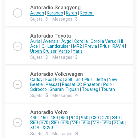
Autoradio Ssangyong
Actyon
|
Korando
|
Kyron
|
Rexton
Sujets :
3
Messages :
3
Autoradio Toyota
Auris
|
Avensis
|
Aygo
|
Corolla
|
Corolla Verso
|
Hi
Ace
|
iQ
|
Landcruiser
|
MR2
|
Previa
|
Prius
|
RAV 4
|
Urban Cruiser
|
Verso
|
Yaris
Sujets :
3
Messages :
3
Autoradio Volkswagen
Caddy
|
Eos
|
Fox
|
Golf
|
Golf Plus
|
Jetta
|
New
Beetle
|
Passat
|
Passat CC
|
Phaeton
|
Polo
|
Scirocco
|
Sharan
|
Tiguan
|
Touareg
|
Touran
Sujets :
5
Messages :
4
Autoradio Volvo
440
|
460
|
480
|
850
|
940
|
960
|
C30
|
C70
|
S40
|
S60
|
S70
|
S80
|
S90
|
V40
|
V50
|
V70
|
V90
|
XC60
|
XC70
|
XC90
Sujets :
4
Messages :
8