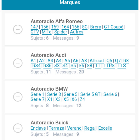
Marques
h
e
Autoradio Alfa Romeo
r
147
|
156
|
159
|
164
|
166
|
8C
|
Brera
|
GT Coupé
|
GTV
|
MiTo
|
Spider
|
Autres
c
Sujets :
6
Messages :
9
h
e
Autoradio Audi
r
A1
|
A2
|
A3
|
A4
|
A5
|
A6
|
A8
|
Allroad
|
Q5
|
Q7
|
R8
|
RS4
|
RS6
|
S3
|
S4
|
S5
|
S6
|
S8
|
TT
|
TTRS
|
TTS
Sujets :
11
Messages :
20
Autoradio BMW
Serie 1
|
Serie 3
|
Serie 5
|
Serie 5 GT
|
Serie 6
|
Serie 7
|
X1
|
X3
|
X5
|
X6
|
Z4
Sujets :
8
Messages :
12
Autoradio Buick
Enclave
|
Terraza
|
Verano
|
Regal
|
Excelle
Sujets :
5
Messages :
9