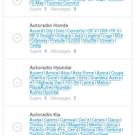
|
S-Max
|
Tourneo Connect
Sujets :
3
Messages :
8
Autoradio Honda
Accord
|
City
|
Civic
|
Concerto
|
CR-V
|
CRX
|
FR-V
|
HR-V
|
Insight
|
Integra
|
Jazz
|
Legend
|
Logo
|
NSX
|
Odyssey
|
Prelude
|
S2000
|
Shuttle
|
Stream
|
Today
Sujets :
4
Messages :
8
Autoradio Hyundai
Accent
|
Amica
|
Atos
|
Atos Prime
|
Azera
|
Coupé
|
Elantra
|
Excel
|
Galloper
|
Getz
|
Grandeur Azera
|
H1
|
Highway Van
|
i10
|
i30
|
Lantra
|
Matrix
|
Plaza
Autres Hyundai
|
Autres Hyundai
Sujets :
3
Messages :
3
Autoradio Kia
Avella
|
Carens
|
Carnival
|
Cee'd
|
Cerato
|
Clarus
|
Credos
|
Joice
|
Leo
|
Magentis
|
Mentor
|
Opirus
|
Picanto
|
Pride
|
Pro_Cee'd
|
Retona
|
Rio
|
Sedona
|
Sephia
|
Shuma
|
Sorento
|
Soul
|
Sportage