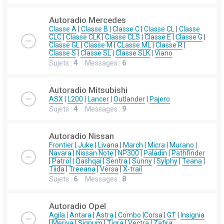
Autoradio Mercedes
Classe A
|
Classe B
|
Classe C
|
Classe CL
|
Classe
CLC
|
Classe CLK
|
Classe CLS
|
Classe E
|
Classe G
|
Classe GL
|
Classe M
|
CLasse ML
|
Classe R
|
Classe S
|
Classe SL
|
Classe SLK
|
Viano
Sujets :
4
Messages :
6
Autoradio Mitsubishi
ASX
|
L200
|
Lancer
|
Outlander
|
Pajero
Sujets :
4
Messages :
9
Autoradio Nissan
Frontier
|
Juke
|
Livana
|
March
|
Micra
|
Murano
|
Navara
|
Nissan Note
|
NP300
|
Paladin
|
Pathfinder
|
Patrol
|
Qashqai
|
Sentra
|
Sunny
|
Sylphy
|
Teana
|
Tiida
|
Treeana
|
Versa
|
X-trail
Sujets :
6
Messages :
8
Autoradio Opel
Agila
|
Antara
|
Astra
|
Combo
|
Corsa
|
GT
|
Insignia
|
Meriva
|
Signum
|
Tigra
|
Vectra
|
Zafira