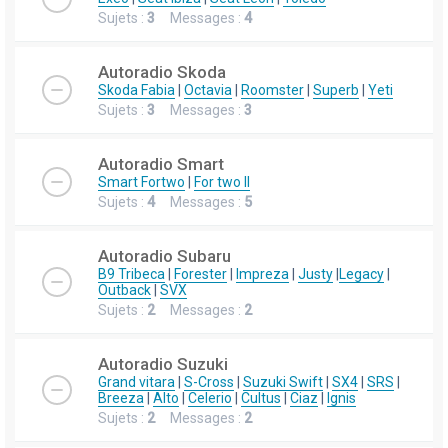
Sujets :
3
Messages :
4
Autoradio Skoda
Skoda Fabia
|
Octavia
|
Roomster
|
Superb
|
Yeti
Sujets :
3
Messages :
3
Autoradio Smart
Smart Fortwo
|
For two II
Sujets :
4
Messages :
5
Autoradio Subaru
B9 Tribeca
|
Forester
|
Impreza
|
Justy
|
Legacy
|
Outback
|
SVX
Sujets :
2
Messages :
2
Autoradio Suzuki
Grand vitara
|
S-Cross
|
Suzuki Swift
|
SX4
|
SRS
|
Breeza
|
Alto
|
Celerio
|
Cultus
|
Ciaz
|
Ignis
Sujets :
2
Messages :
2