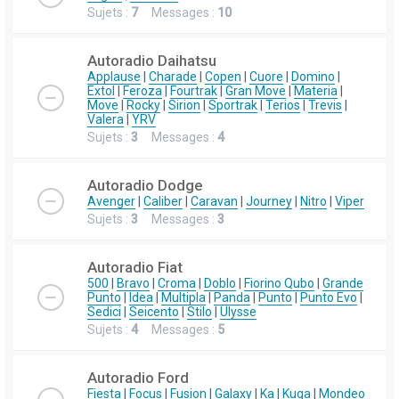
Sujets :
7
Messages :
10
Autoradio Daihatsu
Applause
|
Charade
|
Copen
|
Cuore
|
Domino
|
Extol
|
Feroza
|
Fourtrak
|
Gran Move
|
Materia
|
Move
|
Rocky
|
Sirion
|
Sportrak
|
Terios
|
Trevis
|
Valera
|
YRV
Sujets :
3
Messages :
4
Autoradio Dodge
Avenger
|
Caliber
|
Caravan
|
Journey
|
Nitro
|
Viper
Sujets :
3
Messages :
3
Autoradio Fiat
500
|
Bravo
|
Croma
|
Doblo
|
Fiorino Qubo
|
Grande
Punto
|
Idea
|
Multipla
|
Panda
|
Punto
|
Punto Evo
|
Sedici
|
Seicento
|
Stilo
|
Ulysse
Sujets :
4
Messages :
5
Autoradio Ford
Fiesta
|
Focus
|
Fusion
|
Galaxy
|
Ka
|
Kuga
|
Mondeo