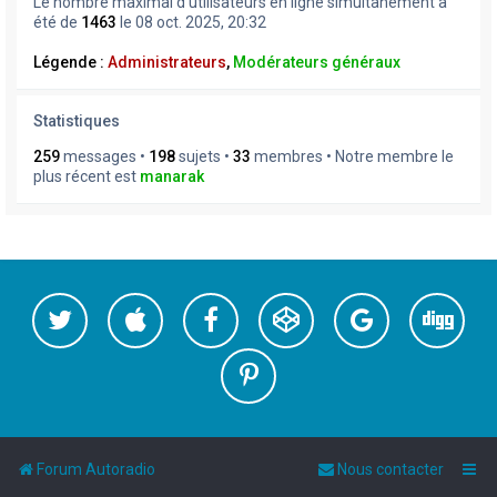
Le nombre maximal d’utilisateurs en ligne simultanément a
été de
1463
le 08 oct. 2025, 20:32
Légende :
Administrateurs
,
Modérateurs généraux
Statistiques
259
messages •
198
sujets •
33
membres • Notre membre le
plus récent est
manarak
Forum Autoradio
Nous contacter