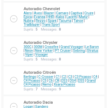
Autoradio Chevrolet
Alero
|
Aveo
|
Blazer
|
Camaro
|
Captiva
|
Cruze
|
Epica
|
Evanda
|
HHR
|
Kalos
|
Lacetti
|
Matiz
|
Nubira
|
Rezzo
|
Spark
|
Tacuma
|
Tahoe
|
Trailblazer
|
Trans Sport
Sujets :
5
Messages :
8
Autoradio Chrysler
300C
|
300M
|
Crossfire
|
Grand Voyager
|
Le Baron
|
Neon
|
New Yorker
|
PT Cruiser
|
Sebring
|
Stratus
|
Viper
|
Voyager
Sujets :
5
Messages :
8
Autoradio Citroën
Berlingo
|
C-Crosser
|
C1
|
C2
|
C3
|
C3 Picasso
|
C4
|
C4 Picasso
|
C5
|
C6
|
C8
|
DS3
|
DS4
|
DS5
|
Grand
C4 Picasso
|
Nemo
|
Xsara Picasso
Sujets :
7
Messages :
9
Autoradio Dacia
Logan
|
Sandero