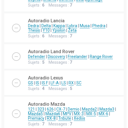
Sujets :
6
Messages :
7
Autoradio Lancia
Dedra
|
Delta
|
Kappa
|
Lybra
|
Musa
|
Phedra
|
Thesis
|
Y10
|
Ypsilon
|
Zeta
Sujets :
6
Messages :
7
Autoradio Land Rover
Defender
|
Discovery
|
Freelander
|
Range Rover
Sujets :
5
Messages :
7
Autoradio Lexus
GS
|
IS
|
IS F
|
LF-A
|
LS
|
RX
|
SC
Sujets :
4
Messages :
5
Autoradio Mazda
121
|
323
|
626
|
CX-7
|
Demio
|
Mazda2
|
Mazda3
|
Mazda5
|
Mazda6
|
MPV
|
MX-3
|
MX-5
|
MX-6
|
Premacy
|
RX-8
|
Tribute
|
Xedos
Sujets :
7
Messages :
7