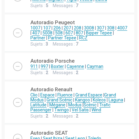
Sujets :
5
Messages :
7
Autoradio Peugeot
1007
|
107
|
206
|
207
|
208
|
3008
|
307
|
308
|
4007
|
407
|
5008
|
508
|
607
|
807
|
Bipper Tepee
|
Partner
|
Partner Tepee
|
RCZ
Sujets :
3
Messages :
7
Autoradio Porsche
911
|
997
|
Boxter
|
Cayenne
|
Cayman
Sujets :
2
Messages :
2
Autoradio Renault
Clio
|
Espace
|
Fluence
|
Grand Espace
|
Grand
Modus
|
Grand Scénic
|
Kangoo
|
Koleos
|
Laguna
|
Latitude
|
Mégane
|
Modus
|
Scénic
|
Trafic
Passenger
|
Twingo
|
Vel Satis
|
Wind
Sujets :
2
Messages :
2
Autoradio SEAT
Exeo
|
Seat Ibiza
|
Seat Leon
|
Toledo