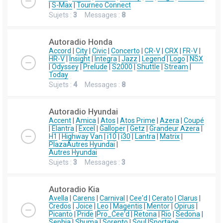
|
S-Max
|
Tourneo Connect
Sujets :
3
Messages :
8
Autoradio Honda
Accord
|
City
|
Civic
|
Concerto
|
CR-V
|
CRX
|
FR-V
|
HR-V
|
Insight
|
Integra
|
Jazz
|
Legend
|
Logo
|
NSX
|
Odyssey
|
Prelude
|
S2000
|
Shuttle
|
Stream
|
Today
Sujets :
4
Messages :
8
Autoradio Hyundai
Accent
|
Amica
|
Atos
|
Atos Prime
|
Azera
|
Coupé
|
Elantra
|
Excel
|
Galloper
|
Getz
|
Grandeur Azera
|
H1
|
Highway Van
|
i10
|
i30
|
Lantra
|
Matrix
|
Plaza
Autres Hyundai
|
Autres Hyundai
Sujets :
3
Messages :
3
Autoradio Kia
Avella
|
Carens
|
Carnival
|
Cee'd
|
Cerato
|
Clarus
|
Credos
|
Joice
|
Leo
|
Magentis
|
Mentor
|
Opirus
|
Picanto
|
Pride
|
Pro_Cee'd
|
Retona
|
Rio
|
Sedona
|
Sephia
|
Shuma
|
Sorento
|
Soul
|
Sportage