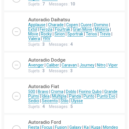
Sujets :
7
Messages :
10
Autoradio Daihatsu
Applause
|
Charade
|
Copen
|
Cuore
|
Domino
|
Extol
|
Feroza
|
Fourtrak
|
Gran Move
|
Materia
|
Move
|
Rocky
|
Sirion
|
Sportrak
|
Terios
|
Trevis
|
Valera
|
YRV
Sujets :
3
Messages :
4
Autoradio Dodge
Avenger
|
Caliber
|
Caravan
|
Journey
|
Nitro
|
Viper
Sujets :
3
Messages :
3
Autoradio Fiat
500
|
Bravo
|
Croma
|
Doblo
|
Fiorino Qubo
|
Grande
Punto
|
Idea
|
Multipla
|
Panda
|
Punto
|
Punto Evo
|
Sedici
|
Seicento
|
Stilo
|
Ulysse
Sujets :
4
Messages :
5
Autoradio Ford
Fiesta
|
Focus
|
Fusion
|
Galaxy
|
Ka
|
Kuga
|
Mondeo