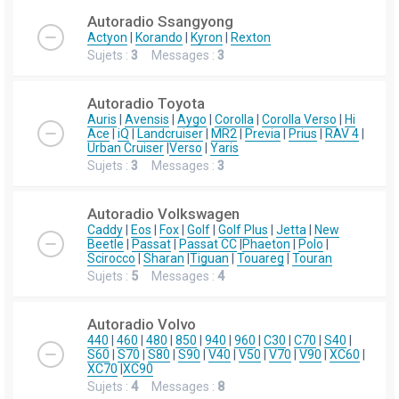
Autoradio Ssangyong
Actyon
|
Korando
|
Kyron
|
Rexton
Sujets :
3
Messages :
3
Autoradio Toyota
Auris
|
Avensis
|
Aygo
|
Corolla
|
Corolla Verso
|
Hi
Ace
|
iQ
|
Landcruiser
|
MR2
|
Previa
|
Prius
|
RAV 4
|
Urban Cruiser
|
Verso
|
Yaris
Sujets :
3
Messages :
3
Autoradio Volkswagen
Caddy
|
Eos
|
Fox
|
Golf
|
Golf Plus
|
Jetta
|
New
Beetle
|
Passat
|
Passat CC
|
Phaeton
|
Polo
|
Scirocco
|
Sharan
|
Tiguan
|
Touareg
|
Touran
Sujets :
5
Messages :
4
Autoradio Volvo
440
|
460
|
480
|
850
|
940
|
960
|
C30
|
C70
|
S40
|
S60
|
S70
|
S80
|
S90
|
V40
|
V50
|
V70
|
V90
|
XC60
|
XC70
|
XC90
Sujets :
4
Messages :
8