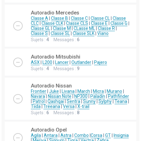
Autoradio Mercedes
Classe A
|
Classe B
|
Classe C
|
Classe CL
|
Classe
CLC
|
Classe CLK
|
Classe CLS
|
Classe E
|
Classe G
|
Classe GL
|
Classe M
|
CLasse ML
|
Classe R
|
Classe S
|
Classe SL
|
Classe SLK
|
Viano
Sujets :
4
Messages :
6
Autoradio Mitsubishi
ASX
|
L200
|
Lancer
|
Outlander
|
Pajero
Sujets :
4
Messages :
9
Autoradio Nissan
Frontier
|
Juke
|
Livana
|
March
|
Micra
|
Murano
|
Navara
|
Nissan Note
|
NP300
|
Paladin
|
Pathfinder
|
Patrol
|
Qashqai
|
Sentra
|
Sunny
|
Sylphy
|
Teana
|
Tiida
|
Treeana
|
Versa
|
X-trail
Sujets :
6
Messages :
8
Autoradio Opel
Agila
|
Antara
|
Astra
|
Combo
|
Corsa
|
GT
|
Insignia
|
Meriva
|
Signum
|
Tigra
|
Vectra
|
Zafira