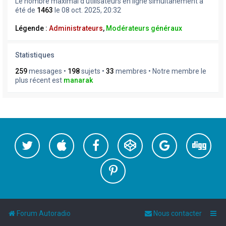
Le nombre maximal d’utilisateurs en ligne simultanément a
été de
1463
le 08 oct. 2025, 20:32
Légende :
Administrateurs
,
Modérateurs généraux
Statistiques
259
messages •
198
sujets •
33
membres • Notre membre le
plus récent est
manarak
Forum Autoradio
Nous contacter