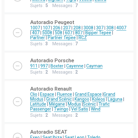
Sujets :
5
Messages :
7
Autoradio Peugeot
1007
|
107
|
206
|
207
|
208
|
3008
|
307
|
308
|
4007
|
407
|
5008
|
508
|
607
|
807
|
Bipper Tepee
|
Partner
|
Partner Tepee
|
RCZ
Sujets :
3
Messages :
7
Autoradio Porsche
911
|
997
|
Boxter
|
Cayenne
|
Cayman
Sujets :
2
Messages :
2
Autoradio Renault
Clio
|
Espace
|
Fluence
|
Grand Espace
|
Grand
Modus
|
Grand Scénic
|
Kangoo
|
Koleos
|
Laguna
|
Latitude
|
Mégane
|
Modus
|
Scénic
|
Trafic
Passenger
|
Twingo
|
Vel Satis
|
Wind
Sujets :
2
Messages :
2
Autoradio SEAT
Exeo
|
Seat Ibiza
|
Seat Leon
|
Toledo