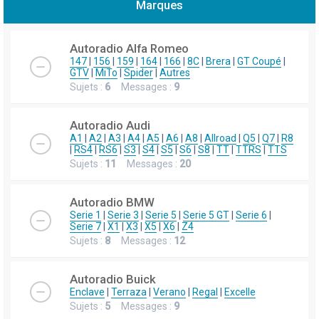
Marques
h
e
Autoradio Alfa Romeo
r
147
|
156
|
159
|
164
|
166
|
8C
|
Brera
|
GT Coupé
|
GTV
|
MiTo
|
Spider
|
Autres
c
Sujets :
6
Messages :
9
h
e
Autoradio Audi
r
A1
|
A2
|
A3
|
A4
|
A5
|
A6
|
A8
|
Allroad
|
Q5
|
Q7
|
R8
|
RS4
|
RS6
|
S3
|
S4
|
S5
|
S6
|
S8
|
TT
|
TTRS
|
TTS
Sujets :
11
Messages :
20
Autoradio BMW
Serie 1
|
Serie 3
|
Serie 5
|
Serie 5 GT
|
Serie 6
|
Serie 7
|
X1
|
X3
|
X5
|
X6
|
Z4
Sujets :
8
Messages :
12
Autoradio Buick
Enclave
|
Terraza
|
Verano
|
Regal
|
Excelle
Sujets :
5
Messages :
9