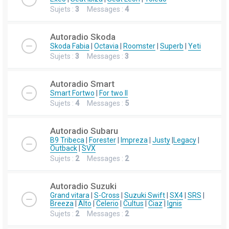
Sujets :
3
Messages :
4
Autoradio Skoda
Skoda Fabia
|
Octavia
|
Roomster
|
Superb
|
Yeti
Sujets :
3
Messages :
3
Autoradio Smart
Smart Fortwo
|
For two II
Sujets :
4
Messages :
5
Autoradio Subaru
B9 Tribeca
|
Forester
|
Impreza
|
Justy
|
Legacy
|
Outback
|
SVX
Sujets :
2
Messages :
2
Autoradio Suzuki
Grand vitara
|
S-Cross
|
Suzuki Swift
|
SX4
|
SRS
|
Breeza
|
Alto
|
Celerio
|
Cultus
|
Ciaz
|
Ignis
Sujets :
2
Messages :
2