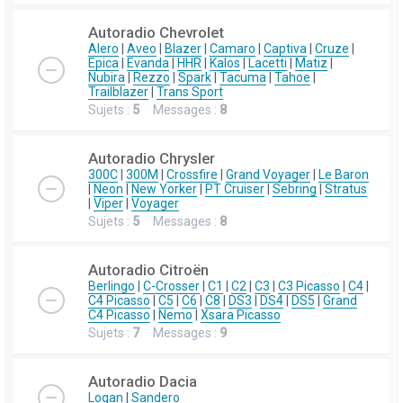
Autoradio Chevrolet
Alero
|
Aveo
|
Blazer
|
Camaro
|
Captiva
|
Cruze
|
Epica
|
Evanda
|
HHR
|
Kalos
|
Lacetti
|
Matiz
|
Nubira
|
Rezzo
|
Spark
|
Tacuma
|
Tahoe
|
Trailblazer
|
Trans Sport
Sujets :
5
Messages :
8
Autoradio Chrysler
300C
|
300M
|
Crossfire
|
Grand Voyager
|
Le Baron
|
Neon
|
New Yorker
|
PT Cruiser
|
Sebring
|
Stratus
|
Viper
|
Voyager
Sujets :
5
Messages :
8
Autoradio Citroën
Berlingo
|
C-Crosser
|
C1
|
C2
|
C3
|
C3 Picasso
|
C4
|
C4 Picasso
|
C5
|
C6
|
C8
|
DS3
|
DS4
|
DS5
|
Grand
C4 Picasso
|
Nemo
|
Xsara Picasso
Sujets :
7
Messages :
9
Autoradio Dacia
Logan
|
Sandero