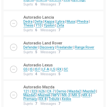
Sujets :
6
Messages :
7
Autoradio Lancia
Dedra
|
Delta
|
Kappa
|
Lybra
|
Musa
|
Phedra
|
Thesis
|
Y10
|
Ypsilon
|
Zeta
Sujets :
6
Messages :
7
Autoradio Land Rover
Defender
|
Discovery
|
Freelander
|
Range Rover
Sujets :
5
Messages :
7
Autoradio Lexus
GS
|
IS
|
IS F
|
LF-A
|
LS
|
RX
|
SC
Sujets :
4
Messages :
5
Autoradio Mazda
121
|
323
|
626
|
CX-7
|
Demio
|
Mazda2
|
Mazda3
|
Mazda5
|
Mazda6
|
MPV
|
MX-3
|
MX-5
|
MX-6
|
Premacy
|
RX-8
|
Tribute
|
Xedos
Sujets :
7
Messages :
7