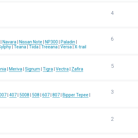
4
6
|
Navara
|
Nissan Note
|
NP300
|
Paladin
|
Sylphy
|
Teana
|
Tiida
|
Treeana
|
Versa
|
X-trail
5
gnia
|
Meriva
|
Signum
|
Tigra
|
Vectra
|
Zafira
3
007
|
407
|
5008
|
508
|
607
|
807
|
Bipper Tepee
|
2