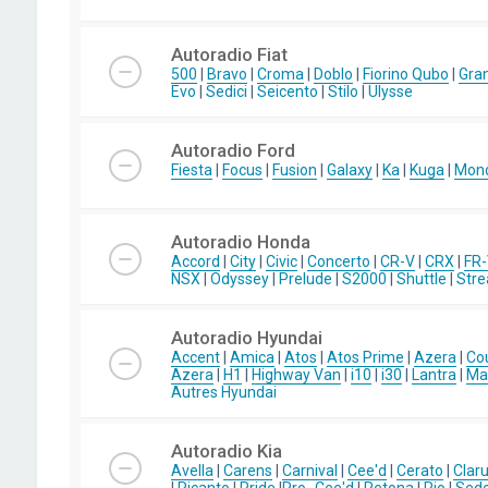
Autoradio Fiat
500
|
Bravo
|
Croma
|
Doblo
|
Fiorino Qubo
|
Gra
Evo
|
Sedici
|
Seicento
|
Stilo
|
Ulysse
Autoradio Ford
Fiesta
|
Focus
|
Fusion
|
Galaxy
|
Ka
|
Kuga
|
Mon
Autoradio Honda
Accord
|
City
|
Civic
|
Concerto
|
CR-V
|
CRX
|
FR
NSX
|
Odyssey
|
Prelude
|
S2000
|
Shuttle
|
Str
Autoradio Hyundai
Accent
|
Amica
|
Atos
|
Atos Prime
|
Azera
|
Co
Azera
|
H1
|
Highway Van
|
i10
|
i30
|
Lantra
|
Mat
Autres Hyundai
Autoradio Kia
Avella
|
Carens
|
Carnival
|
Cee'd
|
Cerato
|
Clar