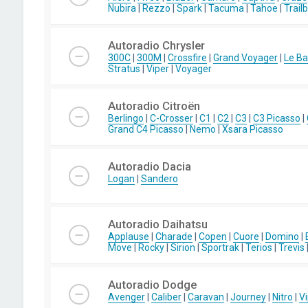
Nubira
|
Rezzo
|
Spark
|
Tacuma
|
Tahoe
|
Trail
Autoradio Chrysler
300C
|
300M
|
Crossfire
|
Grand Voyager
|
Le Ba
Stratus
|
Viper
|
Voyager
Autoradio Citroën
Berlingo
|
C-Crosser
|
C1
|
C2
|
C3
|
C3 Picasso
|
Grand C4 Picasso
|
Nemo
|
Xsara Picasso
Autoradio Dacia
Logan
|
Sandero
Autoradio Daihatsu
Applause
|
Charade
|
Copen
|
Cuore
|
Domino
|
Move
|
Rocky
|
Sirion
|
Sportrak
|
Terios
|
Trevis
Autoradio Dodge
Avenger
|
Caliber
|
Caravan
|
Journey
|
Nitro
|
Vi