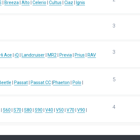
S
|
Breeza
|
Alto
|
Celerio
|
Cultus
|
Ciaz
|
Ignis
3
3
Hi Ace
|
iQ
|
Landcruiser
|
MR2
|
Previa
|
Prius
|
RAV
5
eetle
|
Passat
|
Passat CC
|
Phaeton
|
Polo
|
4
|
S60
|
S70
|
S80
|
S90
|
V40
|
V50
|
V70
|
V90
|