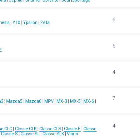
ona
|
Sephia
|
Shuma
|
Sorento
|
Soul
|
Sportage
6
hesis
|
Y10
|
Ypsilon
|
Zeta
5
r
4
7
a3
|
Mazda5
|
Mazda6
|
MPV
|
MX-3
|
MX-5
|
MX-6
|
4
se CLC
|
Classe CLK
|
Classe CLS
|
Classe E
|
Classe
|
Classe S
|
Classe SL
|
Classe SLK
|
Viano