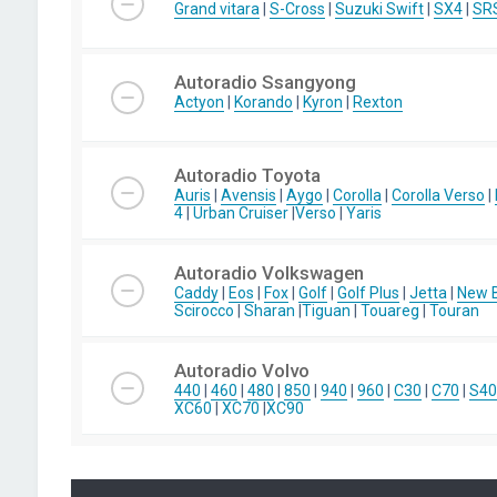
Grand vitara
|
S-Cross
|
Suzuki Swift
|
SX4
|
SR
Autoradio Ssangyong
Actyon
|
Korando
|
Kyron
|
Rexton
Autoradio Toyota
Auris
|
Avensis
|
Aygo
|
Corolla
|
Corolla Verso
|
4
|
Urban Cruiser
|
Verso
|
Yaris
Autoradio Volkswagen
Caddy
|
Eos
|
Fox
|
Golf
|
Golf Plus
|
Jetta
|
New B
Scirocco
|
Sharan
|
Tiguan
|
Touareg
|
Touran
Autoradio Volvo
440
|
460
|
480
|
850
|
940
|
960
|
C30
|
C70
|
S40
XC60
|
XC70
|
XC90