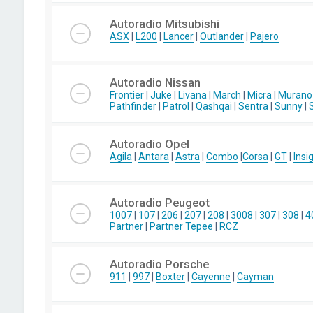
Autoradio Mitsubishi
ASX
|
L200
|
Lancer
|
Outlander
|
Pajero
Autoradio Nissan
Frontier
|
Juke
|
Livana
|
March
|
Micra
|
Murano
Pathfinder
|
Patrol
|
Qashqai
|
Sentra
|
Sunny
|
Autoradio Opel
Agila
|
Antara
|
Astra
|
Combo
|
Corsa
|
GT
|
Insi
Autoradio Peugeot
1007
|
107
|
206
|
207
|
208
|
3008
|
307
|
308
|
4
Partner
|
Partner Tepee
|
RCZ
Autoradio Porsche
911
|
997
|
Boxter
|
Cayenne
|
Cayman