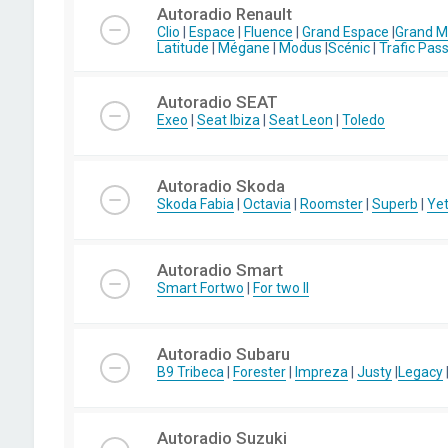
Autoradio Renault
Clio
|
Espace
|
Fluence
|
Grand Espace
|
Grand 
Latitude
|
Mégane
|
Modus
|
Scénic
|
Trafic Pas
Autoradio SEAT
Exeo
|
Seat Ibiza
|
Seat Leon
|
Toledo
Autoradio Skoda
Skoda Fabia
|
Octavia
|
Roomster
|
Superb
|
Yet
Autoradio Smart
Smart Fortwo
|
For two II
Autoradio Subaru
B9 Tribeca
|
Forester
|
Impreza
|
Justy
|
Legacy
Autoradio Suzuki