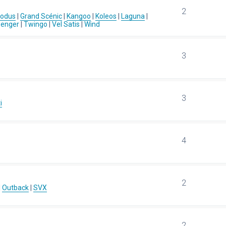
2
Modus
|
Grand Scénic
|
Kangoo
|
Koleos
|
Laguna
|
senger
|
Twingo
|
Vel Satis
|
Wind
3
3
i
4
2
|
Outback
|
SVX
2