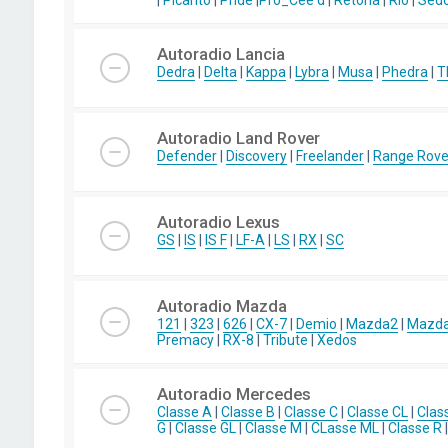
|
Picanto
|
Pride
|
Pro_Cee'd
|
Retona
|
Rio
|
Sed
Autoradio Lancia
Dedra
|
Delta
|
Kappa
|
Lybra
|
Musa
|
Phedra
|
T
Autoradio Land Rover
Defender
|
Discovery
|
Freelander
|
Range Rove
Autoradio Lexus
GS
|
IS
|
IS F
|
LF-A
|
LS
|
RX
|
SC
Autoradio Mazda
121
|
323
|
626
|
CX-7
|
Demio
|
Mazda2
|
Mazd
Premacy
|
RX-8
|
Tribute
|
Xedos
Autoradio Mercedes
Classe A
|
Classe B
|
Classe C
|
Classe CL
|
Clas
G
|
Classe GL
|
Classe M
|
CLasse ML
|
Classe R