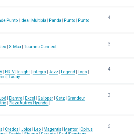
4
nde Punto
|
Idea
|
Multipla
|
Panda
|
Punto
|
Punto
3
deo
|
S-Max
|
Tourneo Connect
4
-V
|
HR-V
|
Insight
|
Integra
|
Jazz
|
Legend
|
Logo
|
eam
|
Today
3
upé
|
Elantra
|
Excel
|
Galloper
|
Getz
|
Grandeur
rix
|
Plaza
Autres Hyundai
|
6
us
|
Credos
|
Joice
|
Leo
|
Magentis
|
Mentor
|
Opirus