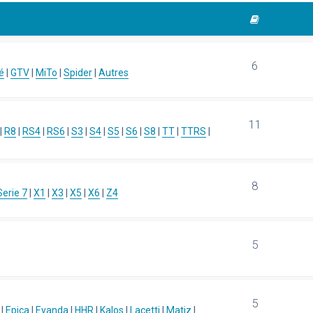
6
é
|
GTV
|
MiTo
|
Spider
|
Autres
11
|
R8
|
RS4
|
RS6
|
S3
|
S4
|
S5
|
S6
|
S8
|
TT
|
TTRS
|
8
Serie 7
|
X1
|
X3
|
X5
|
X6
|
Z4
5
5
|
Epica
|
Evanda
|
HHR
|
Kalos
|
Lacetti
|
Matiz
|