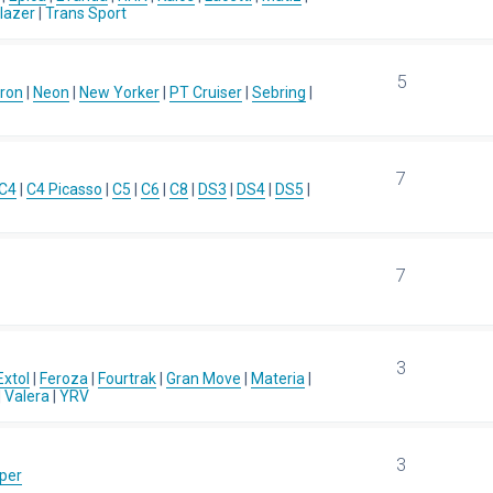
blazer
|
Trans Sport
5
ron
|
Neon
|
New Yorker
|
PT Cruiser
|
Sebring
|
7
C4
|
C4 Picasso
|
C5
|
C6
|
C8
|
DS3
|
DS4
|
DS5
|
7
3
Extol
|
Feroza
|
Fourtrak
|
Gran Move
|
Materia
|
|
Valera
|
YRV
3
per