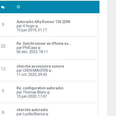
Autoradio Alfa Romeo 156 2DIN
9
C
par
H Hugo
o
10 juin 2019, 01:17
n
s
u
Re: Synchroniser un iPhone su…
20
l
C
par
PhilCaas
t
o
06 déc. 2023, 18:11
e
n
r
s
l
u
cherche accessoire sonore
e
l
12
C
par
CHEN MIAOFEN
d
t
o
11 oct. 2025, 09:45
e
e
n
r
r
s
n
l
u
i
Re: configuration autoradio
e
9
l
e
C
par
Thomas Blanc
d
t
r
o
15 juin 2020, 17:47
e
e
m
n
r
r
e
s
n
l
s
u
i
cherche autoradio
e
8
s
l
e
C
par
Lucilla Blanca
d