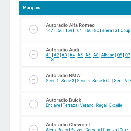
Marques
Autoradio Alfa Romeo
147
|
156
|
159
|
164
|
166
|
8C
|
Brera
|
GT Coup
Autoradio Audi
A1
|
A2
|
A3
|
A4
|
A5
|
A6
|
A8
|
Allroad
|
Q5
|
Q7
TTS
Autoradio BMW
Serie 1
|
Serie 3
|
Serie 5
|
Serie 5 GT
|
Serie 6
|
Autoradio Buick
Enclave
|
Terraza
|
Verano
|
Regal
|
Excelle
Autoradio Chevrolet
Alero
|
Aveo
|
Blazer
|
Camaro
|
Captiva
|
Cruze