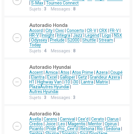
|
S-Max
|
Tourneo Connect
Sujets :
3
Messages :
8
Autoradio Honda
Accord
|
City
|
Civic
|
Concerto
|
CR-V
|
CRX
|
FR-V
|
HR-V
|
Insight
|
Integra
|
Jazz
|
Legend
|
Logo
|
NSX
|
Odyssey
|
Prelude
|
S2000
|
Shuttle
|
Stream
|
Today
Sujets :
4
Messages :
8
Autoradio Hyundai
Accent
|
Amica
|
Atos
|
Atos Prime
|
Azera
|
Coupé
|
Elantra
|
Excel
|
Galloper
|
Getz
|
Grandeur Azera
|
H1
|
Highway Van
|
i10
|
i30
|
Lantra
|
Matrix
|
Plaza
Autres Hyundai
|
Autres Hyundai
Sujets :
3
Messages :
3
Autoradio Kia
Avella
|
Carens
|
Carnival
|
Cee'd
|
Cerato
|
Clarus
|
Credos
|
Joice
|
Leo
|
Magentis
|
Mentor
|
Opirus
|
Picanto
|
Pride
|
Pro_Cee'd
|
Retona
|
Rio
|
Sedona
|
Sephia
|
Shuma
|
Sorento
|
Soul
|
Sportage