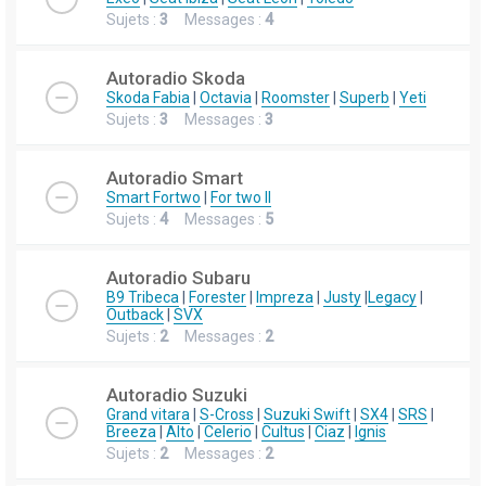
Sujets :
3
Messages :
4
Autoradio Skoda
Skoda Fabia
|
Octavia
|
Roomster
|
Superb
|
Yeti
Sujets :
3
Messages :
3
Autoradio Smart
Smart Fortwo
|
For two II
Sujets :
4
Messages :
5
Autoradio Subaru
B9 Tribeca
|
Forester
|
Impreza
|
Justy
|
Legacy
|
Outback
|
SVX
Sujets :
2
Messages :
2
Autoradio Suzuki
Grand vitara
|
S-Cross
|
Suzuki Swift
|
SX4
|
SRS
|
Breeza
|
Alto
|
Celerio
|
Cultus
|
Ciaz
|
Ignis
Sujets :
2
Messages :
2