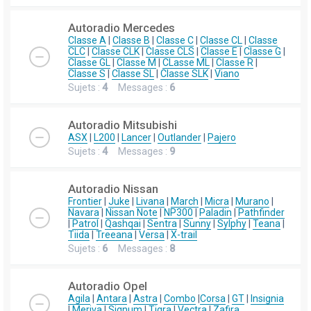
Autoradio Mercedes
Classe A
|
Classe B
|
Classe C
|
Classe CL
|
Classe
CLC
|
Classe CLK
|
Classe CLS
|
Classe E
|
Classe G
|
Classe GL
|
Classe M
|
CLasse ML
|
Classe R
|
Classe S
|
Classe SL
|
Classe SLK
|
Viano
Sujets :
4
Messages :
6
Autoradio Mitsubishi
ASX
|
L200
|
Lancer
|
Outlander
|
Pajero
Sujets :
4
Messages :
9
Autoradio Nissan
Frontier
|
Juke
|
Livana
|
March
|
Micra
|
Murano
|
Navara
|
Nissan Note
|
NP300
|
Paladin
|
Pathfinder
|
Patrol
|
Qashqai
|
Sentra
|
Sunny
|
Sylphy
|
Teana
|
Tiida
|
Treeana
|
Versa
|
X-trail
Sujets :
6
Messages :
8
Autoradio Opel
Agila
|
Antara
|
Astra
|
Combo
|
Corsa
|
GT
|
Insignia
|
Meriva
|
Signum
|
Tigra
|
Vectra
|
Zafira