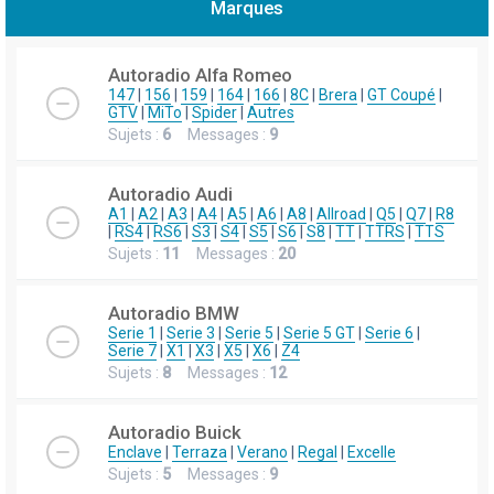
Marques
h
e
Autoradio Alfa Romeo
r
147
|
156
|
159
|
164
|
166
|
8C
|
Brera
|
GT Coupé
|
GTV
|
MiTo
|
Spider
|
Autres
c
Sujets :
6
Messages :
9
h
e
Autoradio Audi
r
A1
|
A2
|
A3
|
A4
|
A5
|
A6
|
A8
|
Allroad
|
Q5
|
Q7
|
R8
|
RS4
|
RS6
|
S3
|
S4
|
S5
|
S6
|
S8
|
TT
|
TTRS
|
TTS
Sujets :
11
Messages :
20
Autoradio BMW
Serie 1
|
Serie 3
|
Serie 5
|
Serie 5 GT
|
Serie 6
|
Serie 7
|
X1
|
X3
|
X5
|
X6
|
Z4
Sujets :
8
Messages :
12
Autoradio Buick
Enclave
|
Terraza
|
Verano
|
Regal
|
Excelle
Sujets :
5
Messages :
9