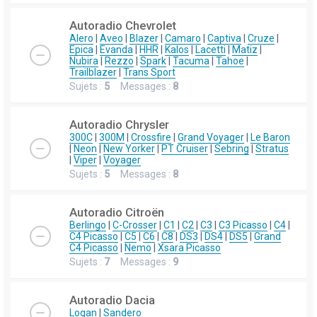
Autoradio Chevrolet
Alero
|
Aveo
|
Blazer
|
Camaro
|
Captiva
|
Cruze
|
Epica
|
Evanda
|
HHR
|
Kalos
|
Lacetti
|
Matiz
|
Nubira
|
Rezzo
|
Spark
|
Tacuma
|
Tahoe
|
Trailblazer
|
Trans Sport
Sujets :
5
Messages :
8
Autoradio Chrysler
300C
|
300M
|
Crossfire
|
Grand Voyager
|
Le Baron
|
Neon
|
New Yorker
|
PT Cruiser
|
Sebring
|
Stratus
|
Viper
|
Voyager
Sujets :
5
Messages :
8
Autoradio Citroën
Berlingo
|
C-Crosser
|
C1
|
C2
|
C3
|
C3 Picasso
|
C4
|
C4 Picasso
|
C5
|
C6
|
C8
|
DS3
|
DS4
|
DS5
|
Grand
C4 Picasso
|
Nemo
|
Xsara Picasso
Sujets :
7
Messages :
9
Autoradio Dacia
Logan
|
Sandero