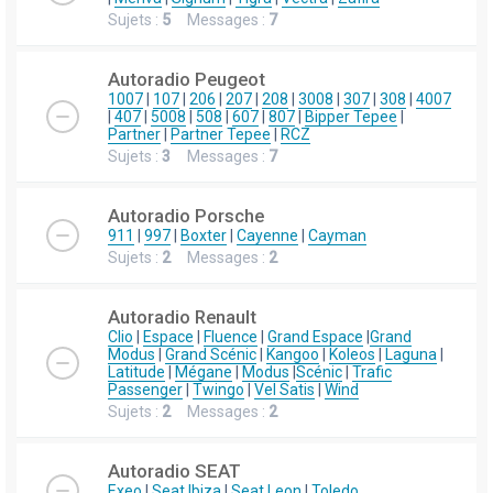
Sujets :
5
Messages :
7
Autoradio Peugeot
1007
|
107
|
206
|
207
|
208
|
3008
|
307
|
308
|
4007
|
407
|
5008
|
508
|
607
|
807
|
Bipper Tepee
|
Partner
|
Partner Tepee
|
RCZ
Sujets :
3
Messages :
7
Autoradio Porsche
911
|
997
|
Boxter
|
Cayenne
|
Cayman
Sujets :
2
Messages :
2
Autoradio Renault
Clio
|
Espace
|
Fluence
|
Grand Espace
|
Grand
Modus
|
Grand Scénic
|
Kangoo
|
Koleos
|
Laguna
|
Latitude
|
Mégane
|
Modus
|
Scénic
|
Trafic
Passenger
|
Twingo
|
Vel Satis
|
Wind
Sujets :
2
Messages :
2
Autoradio SEAT
Exeo
|
Seat Ibiza
|
Seat Leon
|
Toledo