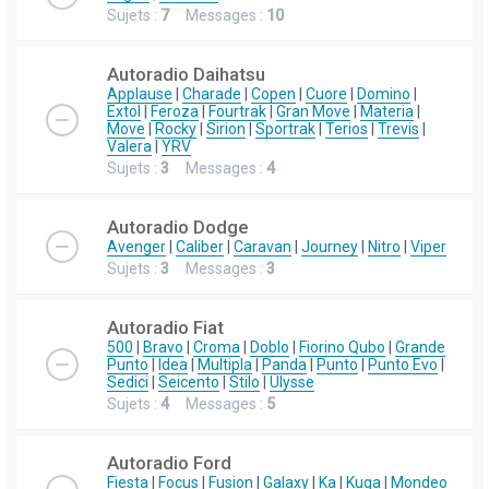
Sujets :
7
Messages :
10
Autoradio Daihatsu
Applause
|
Charade
|
Copen
|
Cuore
|
Domino
|
Extol
|
Feroza
|
Fourtrak
|
Gran Move
|
Materia
|
Move
|
Rocky
|
Sirion
|
Sportrak
|
Terios
|
Trevis
|
Valera
|
YRV
Sujets :
3
Messages :
4
Autoradio Dodge
Avenger
|
Caliber
|
Caravan
|
Journey
|
Nitro
|
Viper
Sujets :
3
Messages :
3
Autoradio Fiat
500
|
Bravo
|
Croma
|
Doblo
|
Fiorino Qubo
|
Grande
Punto
|
Idea
|
Multipla
|
Panda
|
Punto
|
Punto Evo
|
Sedici
|
Seicento
|
Stilo
|
Ulysse
Sujets :
4
Messages :
5
Autoradio Ford
Fiesta
|
Focus
|
Fusion
|
Galaxy
|
Ka
|
Kuga
|
Mondeo