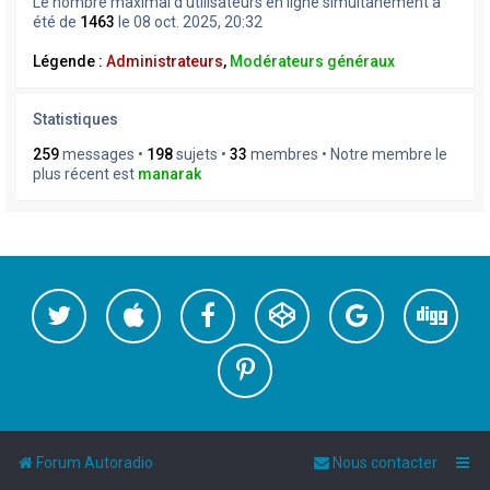
Le nombre maximal d’utilisateurs en ligne simultanément a
été de
1463
le 08 oct. 2025, 20:32
Légende :
Administrateurs
,
Modérateurs généraux
Statistiques
259
messages •
198
sujets •
33
membres • Notre membre le
plus récent est
manarak
Forum Autoradio
Nous contacter