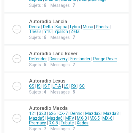
Sujets :
6
Messages :
7
Autoradio Lancia
Dedra
|
Delta
|
Kappa
|
Lybra
|
Musa
|
Phedra
|
Thesis
|
Y10
|
Ypsilon
|
Zeta
Sujets :
6
Messages :
7
Autoradio Land Rover
Defender
|
Discovery
|
Freelander
|
Range Rover
Sujets :
5
Messages :
7
Autoradio Lexus
GS
|
IS
|
IS F
|
LF-A
|
LS
|
RX
|
SC
Sujets :
4
Messages :
5
Autoradio Mazda
121
|
323
|
626
|
CX-7
|
Demio
|
Mazda2
|
Mazda3
|
Mazda5
|
Mazda6
|
MPV
|
MX-3
|
MX-5
|
MX-6
|
Premacy
|
RX-8
|
Tribute
|
Xedos
Sujets :
7
Messages :
7