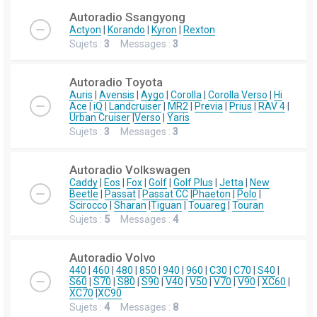
Autoradio Ssangyong
Actyon
|
Korando
|
Kyron
|
Rexton
Sujets :
3
Messages :
3
Autoradio Toyota
Auris
|
Avensis
|
Aygo
|
Corolla
|
Corolla Verso
|
Hi
Ace
|
iQ
|
Landcruiser
|
MR2
|
Previa
|
Prius
|
RAV 4
|
Urban Cruiser
|
Verso
|
Yaris
Sujets :
3
Messages :
3
Autoradio Volkswagen
Caddy
|
Eos
|
Fox
|
Golf
|
Golf Plus
|
Jetta
|
New
Beetle
|
Passat
|
Passat CC
|
Phaeton
|
Polo
|
Scirocco
|
Sharan
|
Tiguan
|
Touareg
|
Touran
Sujets :
5
Messages :
4
Autoradio Volvo
440
|
460
|
480
|
850
|
940
|
960
|
C30
|
C70
|
S40
|
S60
|
S70
|
S80
|
S90
|
V40
|
V50
|
V70
|
V90
|
XC60
|
XC70
|
XC90
Sujets :
4
Messages :
8