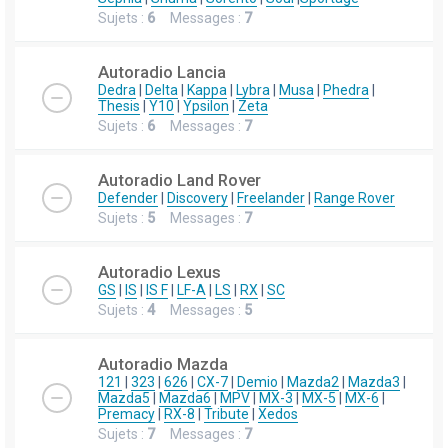
Sujets :
6
Messages :
7
Autoradio Lancia
Dedra
|
Delta
|
Kappa
|
Lybra
|
Musa
|
Phedra
|
Thesis
|
Y10
|
Ypsilon
|
Zeta
Sujets :
6
Messages :
7
Autoradio Land Rover
Defender
|
Discovery
|
Freelander
|
Range Rover
Sujets :
5
Messages :
7
Autoradio Lexus
GS
|
IS
|
IS F
|
LF-A
|
LS
|
RX
|
SC
Sujets :
4
Messages :
5
Autoradio Mazda
121
|
323
|
626
|
CX-7
|
Demio
|
Mazda2
|
Mazda3
|
Mazda5
|
Mazda6
|
MPV
|
MX-3
|
MX-5
|
MX-6
|
Premacy
|
RX-8
|
Tribute
|
Xedos
Sujets :
7
Messages :
7