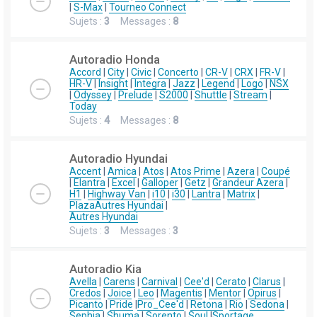
|
S-Max
|
Tourneo Connect
Sujets :
3
Messages :
8
Autoradio Honda
Accord
|
City
|
Civic
|
Concerto
|
CR-V
|
CRX
|
FR-V
|
HR-V
|
Insight
|
Integra
|
Jazz
|
Legend
|
Logo
|
NSX
|
Odyssey
|
Prelude
|
S2000
|
Shuttle
|
Stream
|
Today
Sujets :
4
Messages :
8
Autoradio Hyundai
Accent
|
Amica
|
Atos
|
Atos Prime
|
Azera
|
Coupé
|
Elantra
|
Excel
|
Galloper
|
Getz
|
Grandeur Azera
|
H1
|
Highway Van
|
i10
|
i30
|
Lantra
|
Matrix
|
Plaza
Autres Hyundai
|
Autres Hyundai
Sujets :
3
Messages :
3
Autoradio Kia
Avella
|
Carens
|
Carnival
|
Cee'd
|
Cerato
|
Clarus
|
Credos
|
Joice
|
Leo
|
Magentis
|
Mentor
|
Opirus
|
Picanto
|
Pride
|
Pro_Cee'd
|
Retona
|
Rio
|
Sedona
|
Sephia
|
Shuma
|
Sorento
|
Soul
|
Sportage