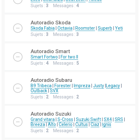
Sujets :
3
Messages :
4
Autoradio Skoda
Skoda Fabia
|
Octavia
|
Roomster
|
Superb
|
Yeti
Sujets :
3
Messages :
3
Autoradio Smart
Smart Fortwo
|
For two II
Sujets :
4
Messages :
5
Autoradio Subaru
B9 Tribeca
|
Forester
|
Impreza
|
Justy
|
Legacy
|
Outback
|
SVX
Sujets :
2
Messages :
2
Autoradio Suzuki
Grand vitara
|
S-Cross
|
Suzuki Swift
|
SX4
|
SRS
|
Breeza
|
Alto
|
Celerio
|
Cultus
|
Ciaz
|
Ignis
Sujets :
2
Messages :
2