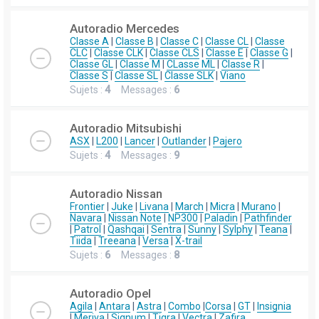
Autoradio Mercedes
Classe A
|
Classe B
|
Classe C
|
Classe CL
|
Classe
CLC
|
Classe CLK
|
Classe CLS
|
Classe E
|
Classe G
|
Classe GL
|
Classe M
|
CLasse ML
|
Classe R
|
Classe S
|
Classe SL
|
Classe SLK
|
Viano
Sujets :
4
Messages :
6
Autoradio Mitsubishi
ASX
|
L200
|
Lancer
|
Outlander
|
Pajero
Sujets :
4
Messages :
9
Autoradio Nissan
Frontier
|
Juke
|
Livana
|
March
|
Micra
|
Murano
|
Navara
|
Nissan Note
|
NP300
|
Paladin
|
Pathfinder
|
Patrol
|
Qashqai
|
Sentra
|
Sunny
|
Sylphy
|
Teana
|
Tiida
|
Treeana
|
Versa
|
X-trail
Sujets :
6
Messages :
8
Autoradio Opel
Agila
|
Antara
|
Astra
|
Combo
|
Corsa
|
GT
|
Insignia
|
Meriva
|
Signum
|
Tigra
|
Vectra
|
Zafira