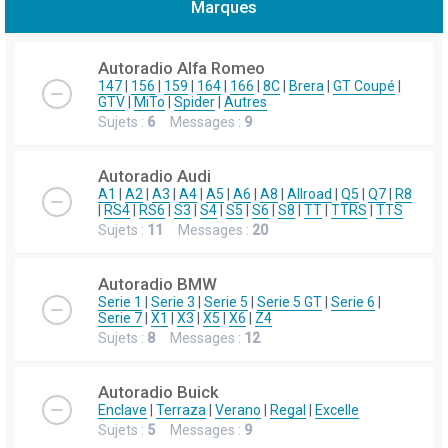
Marques
h
e
Autoradio Alfa Romeo
r
147
|
156
|
159
|
164
|
166
|
8C
|
Brera
|
GT Coupé
|
GTV
|
MiTo
|
Spider
|
Autres
c
Sujets :
6
Messages :
9
h
e
Autoradio Audi
r
A1
|
A2
|
A3
|
A4
|
A5
|
A6
|
A8
|
Allroad
|
Q5
|
Q7
|
R8
|
RS4
|
RS6
|
S3
|
S4
|
S5
|
S6
|
S8
|
TT
|
TTRS
|
TTS
Sujets :
11
Messages :
20
Autoradio BMW
Serie 1
|
Serie 3
|
Serie 5
|
Serie 5 GT
|
Serie 6
|
Serie 7
|
X1
|
X3
|
X5
|
X6
|
Z4
Sujets :
8
Messages :
12
Autoradio Buick
Enclave
|
Terraza
|
Verano
|
Regal
|
Excelle
Sujets :
5
Messages :
9