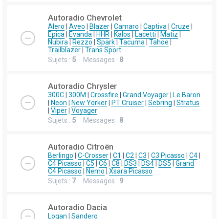
Autoradio Chevrolet
Alero
|
Aveo
|
Blazer
|
Camaro
|
Captiva
|
Cruze
|
Epica
|
Evanda
|
HHR
|
Kalos
|
Lacetti
|
Matiz
|
Nubira
|
Rezzo
|
Spark
|
Tacuma
|
Tahoe
|
Trailblazer
|
Trans Sport
Sujets :
5
Messages :
8
Autoradio Chrysler
300C
|
300M
|
Crossfire
|
Grand Voyager
|
Le Baron
|
Neon
|
New Yorker
|
PT Cruiser
|
Sebring
|
Stratus
|
Viper
|
Voyager
Sujets :
5
Messages :
8
Autoradio Citroën
Berlingo
|
C-Crosser
|
C1
|
C2
|
C3
|
C3 Picasso
|
C4
|
C4 Picasso
|
C5
|
C6
|
C8
|
DS3
|
DS4
|
DS5
|
Grand
C4 Picasso
|
Nemo
|
Xsara Picasso
Sujets :
7
Messages :
9
Autoradio Dacia
Logan
|
Sandero