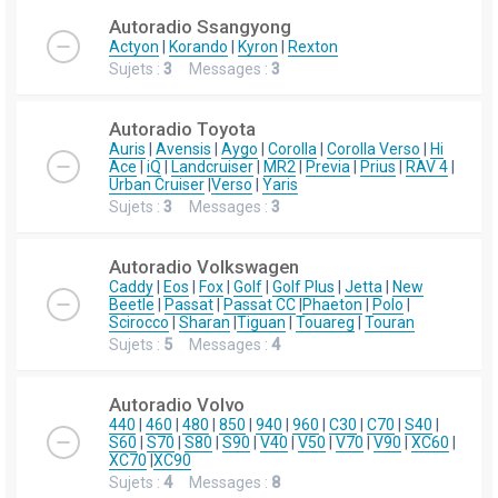
Autoradio Ssangyong
Actyon
|
Korando
|
Kyron
|
Rexton
Sujets :
3
Messages :
3
Autoradio Toyota
Auris
|
Avensis
|
Aygo
|
Corolla
|
Corolla Verso
|
Hi
Ace
|
iQ
|
Landcruiser
|
MR2
|
Previa
|
Prius
|
RAV 4
|
Urban Cruiser
|
Verso
|
Yaris
Sujets :
3
Messages :
3
Autoradio Volkswagen
Caddy
|
Eos
|
Fox
|
Golf
|
Golf Plus
|
Jetta
|
New
Beetle
|
Passat
|
Passat CC
|
Phaeton
|
Polo
|
Scirocco
|
Sharan
|
Tiguan
|
Touareg
|
Touran
Sujets :
5
Messages :
4
Autoradio Volvo
440
|
460
|
480
|
850
|
940
|
960
|
C30
|
C70
|
S40
|
S60
|
S70
|
S80
|
S90
|
V40
|
V50
|
V70
|
V90
|
XC60
|
XC70
|
XC90
Sujets :
4
Messages :
8