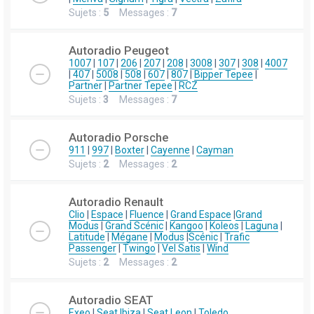
Sujets :
5
Messages :
7
Autoradio Peugeot
1007
|
107
|
206
|
207
|
208
|
3008
|
307
|
308
|
4007
|
407
|
5008
|
508
|
607
|
807
|
Bipper Tepee
|
Partner
|
Partner Tepee
|
RCZ
Sujets :
3
Messages :
7
Autoradio Porsche
911
|
997
|
Boxter
|
Cayenne
|
Cayman
Sujets :
2
Messages :
2
Autoradio Renault
Clio
|
Espace
|
Fluence
|
Grand Espace
|
Grand
Modus
|
Grand Scénic
|
Kangoo
|
Koleos
|
Laguna
|
Latitude
|
Mégane
|
Modus
|
Scénic
|
Trafic
Passenger
|
Twingo
|
Vel Satis
|
Wind
Sujets :
2
Messages :
2
Autoradio SEAT
Exeo
|
Seat Ibiza
|
Seat Leon
|
Toledo