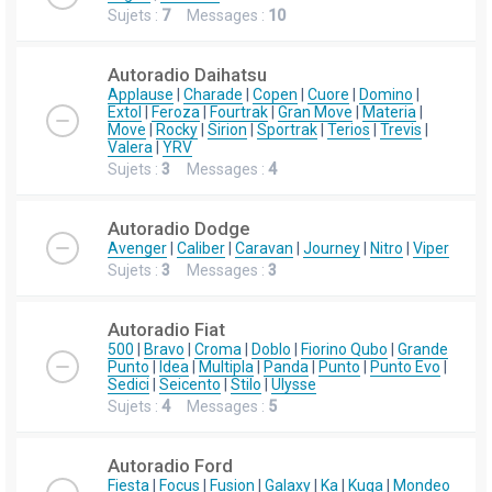
Sujets :
7
Messages :
10
Autoradio Daihatsu
Applause
|
Charade
|
Copen
|
Cuore
|
Domino
|
Extol
|
Feroza
|
Fourtrak
|
Gran Move
|
Materia
|
Move
|
Rocky
|
Sirion
|
Sportrak
|
Terios
|
Trevis
|
Valera
|
YRV
Sujets :
3
Messages :
4
Autoradio Dodge
Avenger
|
Caliber
|
Caravan
|
Journey
|
Nitro
|
Viper
Sujets :
3
Messages :
3
Autoradio Fiat
500
|
Bravo
|
Croma
|
Doblo
|
Fiorino Qubo
|
Grande
Punto
|
Idea
|
Multipla
|
Panda
|
Punto
|
Punto Evo
|
Sedici
|
Seicento
|
Stilo
|
Ulysse
Sujets :
4
Messages :
5
Autoradio Ford
Fiesta
|
Focus
|
Fusion
|
Galaxy
|
Ka
|
Kuga
|
Mondeo