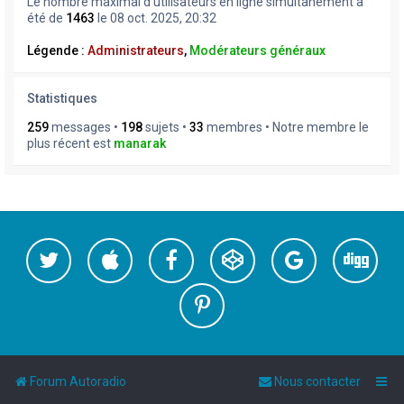
Le nombre maximal d’utilisateurs en ligne simultanément a
été de
1463
le 08 oct. 2025, 20:32
Légende :
Administrateurs
,
Modérateurs généraux
Statistiques
259
messages •
198
sujets •
33
membres • Notre membre le
plus récent est
manarak
Forum Autoradio
Nous contacter