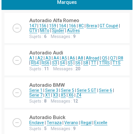
Marques
h
e
Autoradio Alfa Romeo
r
147
|
156
|
159
|
164
|
166
|
8C
|
Brera
|
GT Coupé
|
GTV
|
MiTo
|
Spider
|
Autres
c
Sujets :
6
Messages :
9
h
e
Autoradio Audi
r
A1
|
A2
|
A3
|
A4
|
A5
|
A6
|
A8
|
Allroad
|
Q5
|
Q7
|
R8
|
RS4
|
RS6
|
S3
|
S4
|
S5
|
S6
|
S8
|
TT
|
TTRS
|
TTS
Sujets :
11
Messages :
20
Autoradio BMW
Serie 1
|
Serie 3
|
Serie 5
|
Serie 5 GT
|
Serie 6
|
Serie 7
|
X1
|
X3
|
X5
|
X6
|
Z4
Sujets :
8
Messages :
12
Autoradio Buick
Enclave
|
Terraza
|
Verano
|
Regal
|
Excelle
Sujets :
5
Messages :
9