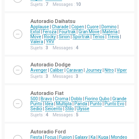
Sujets :
7
Messages :
10
Autoradio Daihatsu
Applause
|
Charade
|
Copen
|
Cuore
|
Domino
|
Extol
|
Feroza
|
Fourtrak
|
Gran Move
|
Materia
|
Move
|
Rocky
|
Sirion
|
Sportrak
|
Terios
|
Trevis
|
Valera
|
YRV
Sujets :
3
Messages :
4
Autoradio Dodge
Avenger
|
Caliber
|
Caravan
|
Journey
|
Nitro
|
Viper
Sujets :
3
Messages :
3
Autoradio Fiat
500
|
Bravo
|
Croma
|
Doblo
|
Fiorino Qubo
|
Grande
Punto
|
Idea
|
Multipla
|
Panda
|
Punto
|
Punto Evo
|
Sedici
|
Seicento
|
Stilo
|
Ulysse
Sujets :
4
Messages :
5
Autoradio Ford
Fiesta
|
Focus
|
Fusion
|
Galaxy
|
Ka
|
Kuga
|
Mondeo