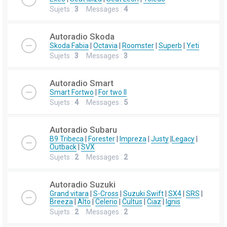
Sujets :
3
Messages :
4
Autoradio Skoda
Skoda Fabia
|
Octavia
|
Roomster
|
Superb
|
Yeti
Sujets :
3
Messages :
3
Autoradio Smart
Smart Fortwo
|
For two II
Sujets :
4
Messages :
5
Autoradio Subaru
B9 Tribeca
|
Forester
|
Impreza
|
Justy
|
Legacy
|
Outback
|
SVX
Sujets :
2
Messages :
2
Autoradio Suzuki
Grand vitara
|
S-Cross
|
Suzuki Swift
|
SX4
|
SRS
|
Breeza
|
Alto
|
Celerio
|
Cultus
|
Ciaz
|
Ignis
Sujets :
2
Messages :
2