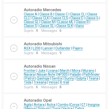
Autoradio Mercedes
Classe A
|
Classe B
|
Classe C
|
Classe CL
|
Classe
CLC
|
Classe CLK
|
Classe CLS
|
Classe E
|
Classe G
|
Classe GL
|
Classe M
|
CLasse ML
|
Classe R
|
Classe S
|
Classe SL
|
Classe SLK
|
Viano
Sujets :
4
Messages :
6
Autoradio Mitsubishi
ASX
|
L200
|
Lancer
|
Outlander
|
Pajero
Sujets :
4
Messages :
9
Autoradio Nissan
Frontier
|
Juke
|
Livana
|
March
|
Micra
|
Murano
|
Navara
|
Nissan Note
|
NP300
|
Paladin
|
Pathfinder
|
Patrol
|
Qashqai
|
Sentra
|
Sunny
|
Sylphy
|
Teana
|
Tiida
|
Treeana
|
Versa
|
X-trail
Sujets :
6
Messages :
8
Autoradio Opel
Agila
|
Antara
|
Astra
|
Combo
|
Corsa
|
GT
|
Insignia
|
Meriva
|
Signum
|
Tigra
|
Vectra
|
Zafira