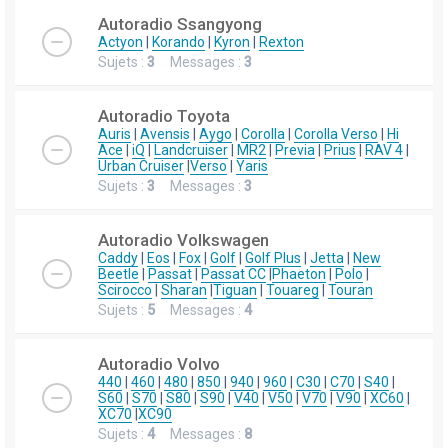
Autoradio Ssangyong
Actyon
|
Korando
|
Kyron
|
Rexton
Sujets :
3
Messages :
3
Autoradio Toyota
Auris
|
Avensis
|
Aygo
|
Corolla
|
Corolla Verso
|
Hi
Ace
|
iQ
|
Landcruiser
|
MR2
|
Previa
|
Prius
|
RAV 4
|
Urban Cruiser
|
Verso
|
Yaris
Sujets :
3
Messages :
3
Autoradio Volkswagen
Caddy
|
Eos
|
Fox
|
Golf
|
Golf Plus
|
Jetta
|
New
Beetle
|
Passat
|
Passat CC
|
Phaeton
|
Polo
|
Scirocco
|
Sharan
|
Tiguan
|
Touareg
|
Touran
Sujets :
5
Messages :
4
Autoradio Volvo
440
|
460
|
480
|
850
|
940
|
960
|
C30
|
C70
|
S40
|
S60
|
S70
|
S80
|
S90
|
V40
|
V50
|
V70
|
V90
|
XC60
|
XC70
|
XC90
Sujets :
4
Messages :
8