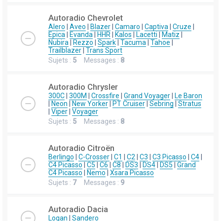
Autoradio Chevrolet
Alero
|
Aveo
|
Blazer
|
Camaro
|
Captiva
|
Cruze
|
Epica
|
Evanda
|
HHR
|
Kalos
|
Lacetti
|
Matiz
|
Nubira
|
Rezzo
|
Spark
|
Tacuma
|
Tahoe
|
Trailblazer
|
Trans Sport
Sujets :
5
Messages :
8
Autoradio Chrysler
300C
|
300M
|
Crossfire
|
Grand Voyager
|
Le Baron
|
Neon
|
New Yorker
|
PT Cruiser
|
Sebring
|
Stratus
|
Viper
|
Voyager
Sujets :
5
Messages :
8
Autoradio Citroën
Berlingo
|
C-Crosser
|
C1
|
C2
|
C3
|
C3 Picasso
|
C4
|
C4 Picasso
|
C5
|
C6
|
C8
|
DS3
|
DS4
|
DS5
|
Grand
C4 Picasso
|
Nemo
|
Xsara Picasso
Sujets :
7
Messages :
9
Autoradio Dacia
Logan
|
Sandero