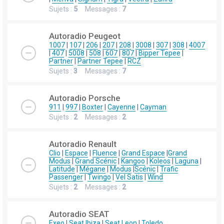
Sujets :
5
Messages :
7
Autoradio Peugeot
1007
|
107
|
206
|
207
|
208
|
3008
|
307
|
308
|
4007
|
407
|
5008
|
508
|
607
|
807
|
Bipper Tepee
|
Partner
|
Partner Tepee
|
RCZ
Sujets :
3
Messages :
7
Autoradio Porsche
911
|
997
|
Boxter
|
Cayenne
|
Cayman
Sujets :
2
Messages :
2
Autoradio Renault
Clio
|
Espace
|
Fluence
|
Grand Espace
|
Grand
Modus
|
Grand Scénic
|
Kangoo
|
Koleos
|
Laguna
|
Latitude
|
Mégane
|
Modus
|
Scénic
|
Trafic
Passenger
|
Twingo
|
Vel Satis
|
Wind
Sujets :
2
Messages :
2
Autoradio SEAT
Exeo
|
Seat Ibiza
|
Seat Leon
|
Toledo