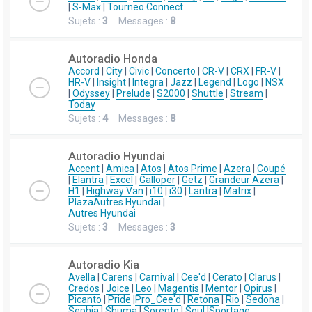
|
S-Max
|
Tourneo Connect
Sujets :
3
Messages :
8
Autoradio Honda
Accord
|
City
|
Civic
|
Concerto
|
CR-V
|
CRX
|
FR-V
|
HR-V
|
Insight
|
Integra
|
Jazz
|
Legend
|
Logo
|
NSX
|
Odyssey
|
Prelude
|
S2000
|
Shuttle
|
Stream
|
Today
Sujets :
4
Messages :
8
Autoradio Hyundai
Accent
|
Amica
|
Atos
|
Atos Prime
|
Azera
|
Coupé
|
Elantra
|
Excel
|
Galloper
|
Getz
|
Grandeur Azera
|
H1
|
Highway Van
|
i10
|
i30
|
Lantra
|
Matrix
|
Plaza
Autres Hyundai
|
Autres Hyundai
Sujets :
3
Messages :
3
Autoradio Kia
Avella
|
Carens
|
Carnival
|
Cee'd
|
Cerato
|
Clarus
|
Credos
|
Joice
|
Leo
|
Magentis
|
Mentor
|
Opirus
|
Picanto
|
Pride
|
Pro_Cee'd
|
Retona
|
Rio
|
Sedona
|
Sephia
|
Shuma
|
Sorento
|
Soul
|
Sportage