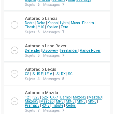
Sujets :
6
Messages :
7
Autoradio Lancia
Dedra
|
Delta
|
Kappa
|
Lybra
|
Musa
|
Phedra
|
Thesis
|
Y10
|
Ypsilon
|
Zeta
Sujets :
6
Messages :
7
Autoradio Land Rover
Defender
|
Discovery
|
Freelander
|
Range Rover
Sujets :
5
Messages :
7
Autoradio Lexus
GS
|
IS
|
IS F
|
LF-A
|
LS
|
RX
|
SC
Sujets :
4
Messages :
5
Autoradio Mazda
121
|
323
|
626
|
CX-7
|
Demio
|
Mazda2
|
Mazda3
|
Mazda5
|
Mazda6
|
MPV
|
MX-3
|
MX-5
|
MX-6
|
Premacy
|
RX-8
|
Tribute
|
Xedos
Sujets :
7
Messages :
7