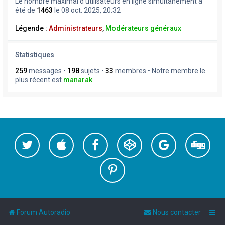
Le nombre maximal d’utilisateurs en ligne simultanément a
été de
1463
le 08 oct. 2025, 20:32
Légende :
Administrateurs
,
Modérateurs généraux
Statistiques
259
messages •
198
sujets •
33
membres • Notre membre le
plus récent est
manarak
Forum Autoradio
Nous contacter