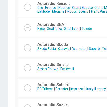
Autoradio Renault
Clio
|
Espace
|
Fluence
|
Grand Espace
|
Grand 
Latitude
|
Mégane
|
Modus
|
Scénic
|
Trafic Pas
Autoradio SEAT
Exeo
|
Seat Ibiza
|
Seat Leon
|
Toledo
Autoradio Skoda
Skoda Fabia
|
Octavia
|
Roomster
|
Superb
|
Yet
Autoradio Smart
Smart Fortwo
|
For two II
Autoradio Subaru
B9 Tribeca
|
Forester
|
Impreza
|
Justy
|
Legacy
Autoradio Suzuki