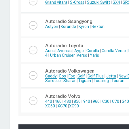
Grand vitara
|
S-Cross
|
Suzuki Swift
|
SX4
|
SR
Autoradio Ssangyong
Actyon
|
Korando
|
Kyron
|
Rexton
Autoradio Toyota
Auris
|
Avensis
|
Aygo
|
Corolla
|
Corolla Verso
|
4
|
Urban Cruiser
|
Verso
|
Yaris
Autoradio Volkswagen
Caddy
|
Eos
|
Fox
|
Golf
|
Golf Plus
|
Jetta
|
New B
Scirocco
|
Sharan
|
Tiguan
|
Touareg
|
Touran
Autoradio Volvo
440
|
460
|
480
|
850
|
940
|
960
|
C30
|
C70
|
S40
XC60
|
XC70
|
XC90