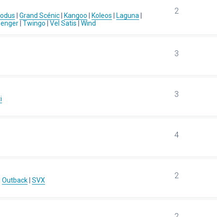
2
Modus
|
Grand Scénic
|
Kangoo
|
Koleos
|
Laguna
|
senger
|
Twingo
|
Vel Satis
|
Wind
3
3
i
4
2
|
Outback
|
SVX
2