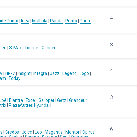
4
nde Punto
|
Idea
|
Multipla
|
Panda
|
Punto
|
Punto
3
deo
|
S-Max
|
Tourneo Connect
4
-V
|
HR-V
|
Insight
|
Integra
|
Jazz
|
Legend
|
Logo
|
eam
|
Today
3
upé
|
Elantra
|
Excel
|
Galloper
|
Getz
|
Grandeur
rix
|
Plaza
Autres Hyundai
|
6
us
|
Credos
|
Joice
|
Leo
|
Magentis
|
Mentor
|
Opirus