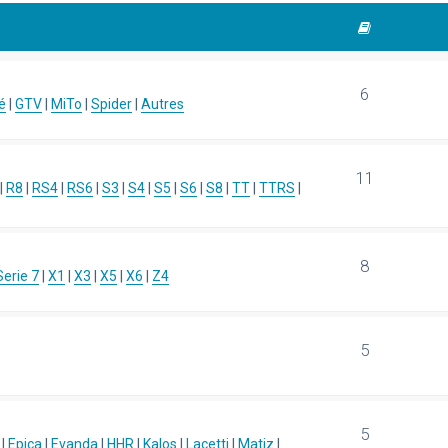
6
é
|
GTV
|
MiTo
|
Spider
|
Autres
11
|
R8
|
RS4
|
RS6
|
S3
|
S4
|
S5
|
S6
|
S8
|
TT
|
TTRS
|
8
Serie 7
|
X1
|
X3
|
X5
|
X6
|
Z4
5
5
|
Epica
|
Evanda
|
HHR
|
Kalos
|
Lacetti
|
Matiz
|