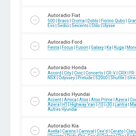
Autoradio Fiat
500
|
Bravo
|
Croma
|
Doblo
|
Fiorino Qubo
|
Gra
Evo
|
Sedici
|
Seicento
|
Stilo
|
Ulysse
Autoradio Ford
Fiesta
|
Focus
|
Fusion
|
Galaxy
|
Ka
|
Kuga
|
Mon
Autoradio Honda
Accord
|
City
|
Civic
|
Concerto
|
CR-V
|
CRX
|
FR
NSX
|
Odyssey
|
Prelude
|
S2000
|
Shuttle
|
Str
Autoradio Hyundai
Accent
|
Amica
|
Atos
|
Atos Prime
|
Azera
|
Co
Azera
|
H1
|
Highway Van
|
i10
|
i30
|
Lantra
|
Mat
Autres Hyundai
Autoradio Kia
Avella
|
Carens
|
Carnival
|
Cee'd
|
Cerato
|
Clar