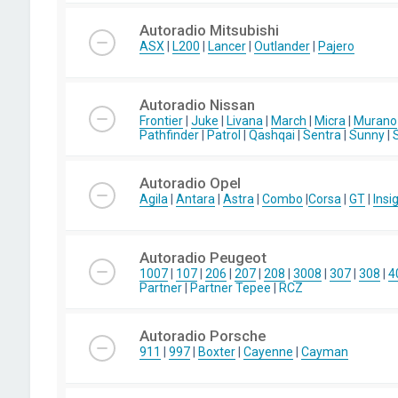
Autoradio Mitsubishi
ASX
|
L200
|
Lancer
|
Outlander
|
Pajero
Autoradio Nissan
Frontier
|
Juke
|
Livana
|
March
|
Micra
|
Murano
Pathfinder
|
Patrol
|
Qashqai
|
Sentra
|
Sunny
|
Autoradio Opel
Agila
|
Antara
|
Astra
|
Combo
|
Corsa
|
GT
|
Insi
Autoradio Peugeot
1007
|
107
|
206
|
207
|
208
|
3008
|
307
|
308
|
4
Partner
|
Partner Tepee
|
RCZ
Autoradio Porsche
911
|
997
|
Boxter
|
Cayenne
|
Cayman