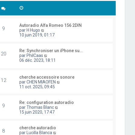
Autoradio Alfa Romeo 156 2DIN
9
C
par
H Hugo
o
10 juin 2019, 01:17
n
s
u
Re: Synchroniser un iPhone su…
20
l
C
par
PhilCaas
t
o
06 déc. 2023, 18:11
e
n
r
s
l
u
cherche accessoire sonore
e
l
12
C
par
CHEN MIAOFEN
d
t
o
11 oct. 2025, 09:45
e
e
n
r
r
s
n
l
u
i
Re: configuration autoradio
e
9
l
e
C
par
Thomas Blanc
d
t
r
o
15 juin 2020, 17:47
e
e
m
n
r
r
e
s
n
l
s
u
i
cherche autoradio
e
8
s
l
e
C
par
Lucilla Blanca
d