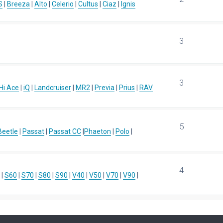
S
|
Breeza
|
Alto
|
Celerio
|
Cultus
|
Ciaz
|
Ignis
3
3
Hi Ace
|
iQ
|
Landcruiser
|
MR2
|
Previa
|
Prius
|
RAV
5
eetle
|
Passat
|
Passat CC
|
Phaeton
|
Polo
|
4
|
S60
|
S70
|
S80
|
S90
|
V40
|
V50
|
V70
|
V90
|