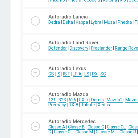
|
Picanto
|
Pride
|
Pro_Cee'd
|
Retona
|
Rio
|
Sed
Autoradio Lancia
Dedra
|
Delta
|
Kappa
|
Lybra
|
Musa
|
Phedra
|
T
Autoradio Land Rover
Defender
|
Discovery
|
Freelander
|
Range Rove
Autoradio Lexus
GS
|
IS
|
IS F
|
LF-A
|
LS
|
RX
|
SC
Autoradio Mazda
121
|
323
|
626
|
CX-7
|
Demio
|
Mazda2
|
Mazd
Premacy
|
RX-8
|
Tribute
|
Xedos
Autoradio Mercedes
Classe A
|
Classe B
|
Classe C
|
Classe CL
|
Clas
G
|
Classe GL
|
Classe M
|
CLasse ML
|
Classe R