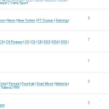
blazer
|
Trans Sport
5
ron
|
Neon
|
New Yorker
|
PT Cruiser
|
Sebring
|
7
C4
|
C4 Picasso
|
C5
|
C6
|
C8
|
DS3
|
DS4
|
DS5
|
7
3
Extol
|
Feroza
|
Fourtrak
|
Gran Move
|
Materia
|
|
Valera
|
YRV
3
per