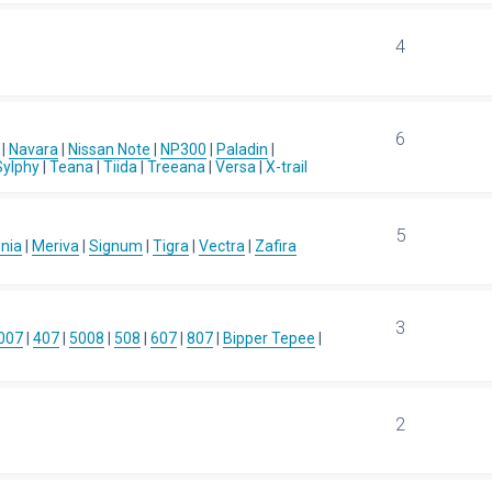
4
6
|
Navara
|
Nissan Note
|
NP300
|
Paladin
|
Sylphy
|
Teana
|
Tiida
|
Treeana
|
Versa
|
X-trail
5
gnia
|
Meriva
|
Signum
|
Tigra
|
Vectra
|
Zafira
3
007
|
407
|
5008
|
508
|
607
|
807
|
Bipper Tepee
|
2