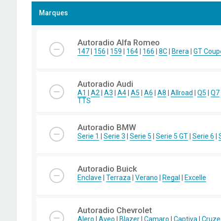
Marques
Autoradio Alfa Romeo
147
|
156
|
159
|
164
|
166
|
8C
|
Brera
|
GT Coup
Autoradio Audi
A1
|
A2
|
A3
|
A4
|
A5
|
A6
|
A8
|
Allroad
|
Q5
|
Q7
TTS
Autoradio BMW
Serie 1
|
Serie 3
|
Serie 5
|
Serie 5 GT
|
Serie 6
|
Autoradio Buick
Enclave
|
Terraza
|
Verano
|
Regal
|
Excelle
Autoradio Chevrolet
Alero
|
Aveo
|
Blazer
|
Camaro
|
Captiva
|
Cruze