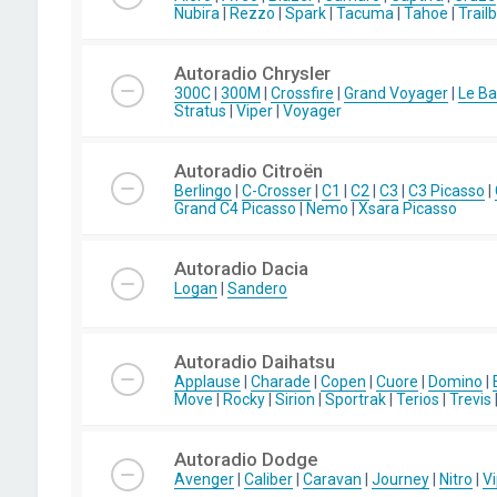
Nubira
|
Rezzo
|
Spark
|
Tacuma
|
Tahoe
|
Trail
Autoradio Chrysler
300C
|
300M
|
Crossfire
|
Grand Voyager
|
Le Ba
Stratus
|
Viper
|
Voyager
Autoradio Citroën
Berlingo
|
C-Crosser
|
C1
|
C2
|
C3
|
C3 Picasso
|
Grand C4 Picasso
|
Nemo
|
Xsara Picasso
Autoradio Dacia
Logan
|
Sandero
Autoradio Daihatsu
Applause
|
Charade
|
Copen
|
Cuore
|
Domino
|
Move
|
Rocky
|
Sirion
|
Sportrak
|
Terios
|
Trevis
Autoradio Dodge
Avenger
|
Caliber
|
Caravan
|
Journey
|
Nitro
|
Vi