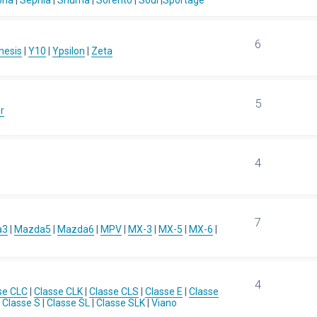
ona
|
Sephia
|
Shuma
|
Sorento
|
Soul
|
Sportage
6
hesis
|
Y10
|
Ypsilon
|
Zeta
5
r
4
7
a3
|
Mazda5
|
Mazda6
|
MPV
|
MX-3
|
MX-5
|
MX-6
|
4
se CLC
|
Classe CLK
|
Classe CLS
|
Classe E
|
Classe
|
Classe S
|
Classe SL
|
Classe SLK
|
Viano