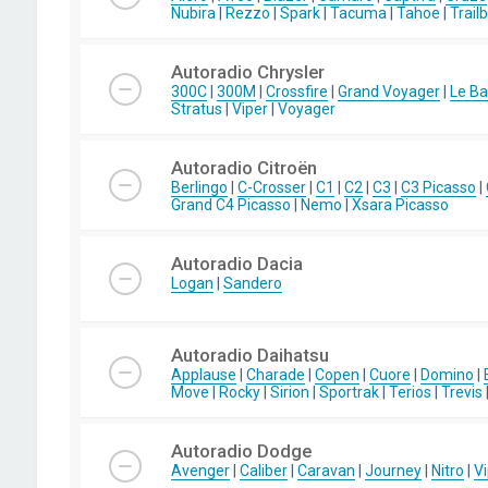
Nubira
|
Rezzo
|
Spark
|
Tacuma
|
Tahoe
|
Trail
Autoradio Chrysler
300C
|
300M
|
Crossfire
|
Grand Voyager
|
Le Ba
Stratus
|
Viper
|
Voyager
Autoradio Citroën
Berlingo
|
C-Crosser
|
C1
|
C2
|
C3
|
C3 Picasso
|
Grand C4 Picasso
|
Nemo
|
Xsara Picasso
Autoradio Dacia
Logan
|
Sandero
Autoradio Daihatsu
Applause
|
Charade
|
Copen
|
Cuore
|
Domino
|
Move
|
Rocky
|
Sirion
|
Sportrak
|
Terios
|
Trevis
Autoradio Dodge
Avenger
|
Caliber
|
Caravan
|
Journey
|
Nitro
|
Vi