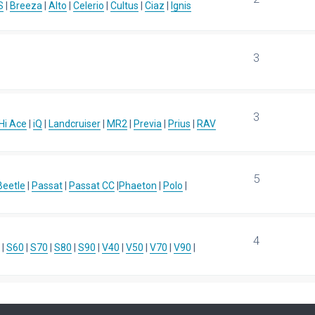
S
|
Breeza
|
Alto
|
Celerio
|
Cultus
|
Ciaz
|
Ignis
3
3
Hi Ace
|
iQ
|
Landcruiser
|
MR2
|
Previa
|
Prius
|
RAV
5
eetle
|
Passat
|
Passat CC
|
Phaeton
|
Polo
|
4
|
S60
|
S70
|
S80
|
S90
|
V40
|
V50
|
V70
|
V90
|