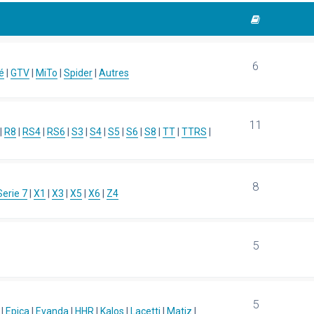
6
é
|
GTV
|
MiTo
|
Spider
|
Autres
11
|
R8
|
RS4
|
RS6
|
S3
|
S4
|
S5
|
S6
|
S8
|
TT
|
TTRS
|
8
Serie 7
|
X1
|
X3
|
X5
|
X6
|
Z4
5
5
|
Epica
|
Evanda
|
HHR
|
Kalos
|
Lacetti
|
Matiz
|