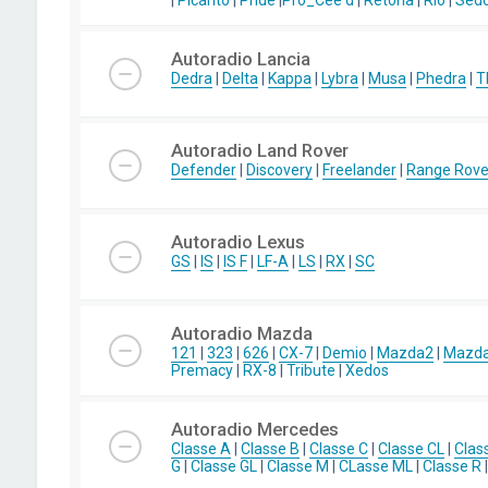
|
Picanto
|
Pride
|
Pro_Cee'd
|
Retona
|
Rio
|
Sed
Autoradio Lancia
Dedra
|
Delta
|
Kappa
|
Lybra
|
Musa
|
Phedra
|
T
Autoradio Land Rover
Defender
|
Discovery
|
Freelander
|
Range Rove
Autoradio Lexus
GS
|
IS
|
IS F
|
LF-A
|
LS
|
RX
|
SC
Autoradio Mazda
121
|
323
|
626
|
CX-7
|
Demio
|
Mazda2
|
Mazd
Premacy
|
RX-8
|
Tribute
|
Xedos
Autoradio Mercedes
Classe A
|
Classe B
|
Classe C
|
Classe CL
|
Clas
G
|
Classe GL
|
Classe M
|
CLasse ML
|
Classe R