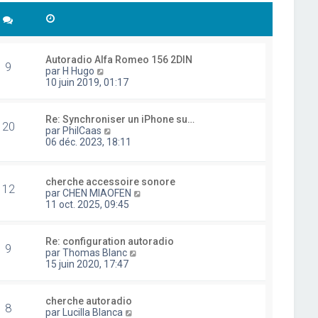
Autoradio Alfa Romeo 156 2DIN
9
C
par
H Hugo
o
10 juin 2019, 01:17
n
s
u
Re: Synchroniser un iPhone su…
20
l
C
par
PhilCaas
t
o
06 déc. 2023, 18:11
e
n
r
s
l
u
cherche accessoire sonore
e
l
12
C
par
CHEN MIAOFEN
d
t
o
11 oct. 2025, 09:45
e
e
n
r
r
s
n
l
u
i
Re: configuration autoradio
e
9
l
e
C
par
Thomas Blanc
d
t
r
o
15 juin 2020, 17:47
e
e
m
n
r
r
e
s
n
l
s
u
i
cherche autoradio
e
8
s
l
e
C
par
Lucilla Blanca
d