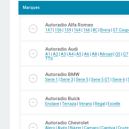
Marques
Autoradio Alfa Romeo
147
|
156
|
159
|
164
|
166
|
8C
|
Brera
|
GT Coup
Autoradio Audi
A1
|
A2
|
A3
|
A4
|
A5
|
A6
|
A8
|
Allroad
|
Q5
|
Q7
TTS
Autoradio BMW
Serie 1
|
Serie 3
|
Serie 5
|
Serie 5 GT
|
Serie 6
|
Autoradio Buick
Enclave
|
Terraza
|
Verano
|
Regal
|
Excelle
Autoradio Chevrolet
Alero
|
Aveo
|
Blazer
|
Camaro
|
Captiva
|
Cruze