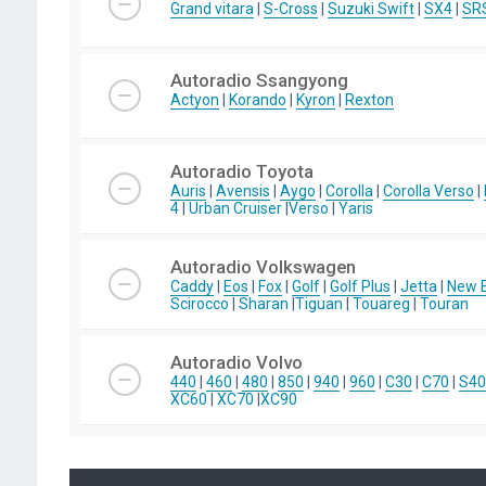
Grand vitara
|
S-Cross
|
Suzuki Swift
|
SX4
|
SR
Autoradio Ssangyong
Actyon
|
Korando
|
Kyron
|
Rexton
Autoradio Toyota
Auris
|
Avensis
|
Aygo
|
Corolla
|
Corolla Verso
|
4
|
Urban Cruiser
|
Verso
|
Yaris
Autoradio Volkswagen
Caddy
|
Eos
|
Fox
|
Golf
|
Golf Plus
|
Jetta
|
New B
Scirocco
|
Sharan
|
Tiguan
|
Touareg
|
Touran
Autoradio Volvo
440
|
460
|
480
|
850
|
940
|
960
|
C30
|
C70
|
S40
XC60
|
XC70
|
XC90