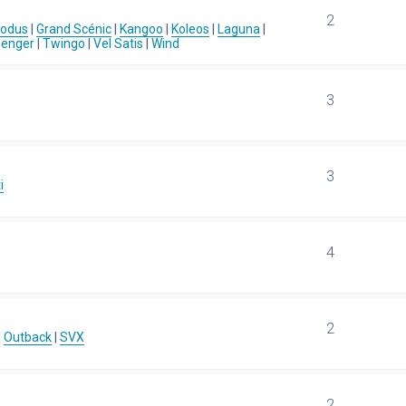
2
Modus
|
Grand Scénic
|
Kangoo
|
Koleos
|
Laguna
|
senger
|
Twingo
|
Vel Satis
|
Wind
3
3
i
4
2
|
Outback
|
SVX
2