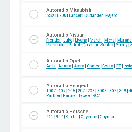
Autoradio Mitsubishi
ASX
|
L200
|
Lancer
|
Outlander
|
Pajero
Autoradio Nissan
Frontier
|
Juke
|
Livana
|
March
|
Micra
|
Murano
Pathfinder
|
Patrol
|
Qashqai
|
Sentra
|
Sunny
|
Autoradio Opel
Agila
|
Antara
|
Astra
|
Combo
|
Corsa
|
GT
|
Insi
Autoradio Peugeot
1007
|
107
|
206
|
207
|
208
|
3008
|
307
|
308
|
4
Partner
|
Partner Tepee
|
RCZ
Autoradio Porsche
911
|
997
|
Boxter
|
Cayenne
|
Cayman