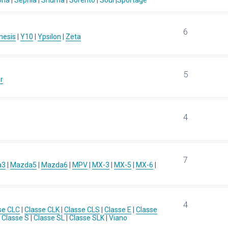
ona
|
Sephia
|
Shuma
|
Sorento
|
Soul
|
Sportage
6
hesis
|
Y10
|
Ypsilon
|
Zeta
5
r
4
7
a3
|
Mazda5
|
Mazda6
|
MPV
|
MX-3
|
MX-5
|
MX-6
|
4
se CLC
|
Classe CLK
|
Classe CLS
|
Classe E
|
Classe
|
Classe S
|
Classe SL
|
Classe SLK
|
Viano