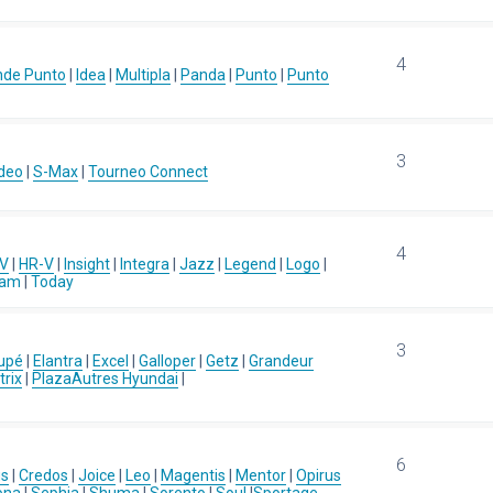
4
nde Punto
|
Idea
|
Multipla
|
Panda
|
Punto
|
Punto
3
deo
|
S-Max
|
Tourneo Connect
4
-V
|
HR-V
|
Insight
|
Integra
|
Jazz
|
Legend
|
Logo
|
eam
|
Today
3
upé
|
Elantra
|
Excel
|
Galloper
|
Getz
|
Grandeur
rix
|
Plaza
Autres Hyundai
|
6
us
|
Credos
|
Joice
|
Leo
|
Magentis
|
Mentor
|
Opirus