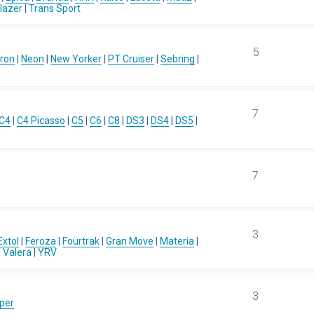
blazer
|
Trans Sport
5
ron
|
Neon
|
New Yorker
|
PT Cruiser
|
Sebring
|
7
C4
|
C4 Picasso
|
C5
|
C6
|
C8
|
DS3
|
DS4
|
DS5
|
7
3
Extol
|
Feroza
|
Fourtrak
|
Gran Move
|
Materia
|
|
Valera
|
YRV
3
per