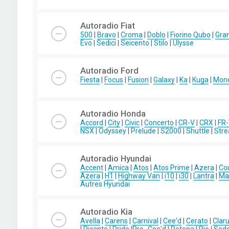
Autoradio Fiat
500
|
Bravo
|
Croma
|
Doblo
|
Fiorino Qubo
|
Gra
Evo
|
Sedici
|
Seicento
|
Stilo
|
Ulysse
Autoradio Ford
Fiesta
|
Focus
|
Fusion
|
Galaxy
|
Ka
|
Kuga
|
Mon
Autoradio Honda
Accord
|
City
|
Civic
|
Concerto
|
CR-V
|
CRX
|
FR
NSX
|
Odyssey
|
Prelude
|
S2000
|
Shuttle
|
Str
Autoradio Hyundai
Accent
|
Amica
|
Atos
|
Atos Prime
|
Azera
|
Co
Azera
|
H1
|
Highway Van
|
i10
|
i30
|
Lantra
|
Mat
Autres Hyundai
Autoradio Kia
Avella
|
Carens
|
Carnival
|
Cee'd
|
Cerato
|
Clar