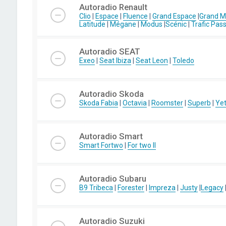
Autoradio Renault
Clio
|
Espace
|
Fluence
|
Grand Espace
|
Grand 
Latitude
|
Mégane
|
Modus
|
Scénic
|
Trafic Pas
Autoradio SEAT
Exeo
|
Seat Ibiza
|
Seat Leon
|
Toledo
Autoradio Skoda
Skoda Fabia
|
Octavia
|
Roomster
|
Superb
|
Yet
Autoradio Smart
Smart Fortwo
|
For two II
Autoradio Subaru
B9 Tribeca
|
Forester
|
Impreza
|
Justy
|
Legacy
Autoradio Suzuki