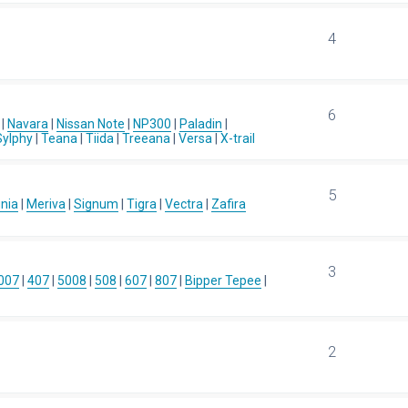
4
6
|
Navara
|
Nissan Note
|
NP300
|
Paladin
|
Sylphy
|
Teana
|
Tiida
|
Treeana
|
Versa
|
X-trail
5
gnia
|
Meriva
|
Signum
|
Tigra
|
Vectra
|
Zafira
3
007
|
407
|
5008
|
508
|
607
|
807
|
Bipper Tepee
|
2