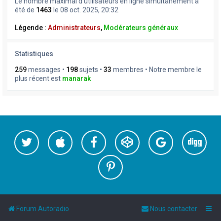
Le nombre maximal d’utilisateurs en ligne simultanément a
été de
1463
le 08 oct. 2025, 20:32
Légende :
Administrateurs
,
Modérateurs généraux
Statistiques
259
messages •
198
sujets •
33
membres • Notre membre le
plus récent est
manarak
Forum Autoradio
Nous contacter