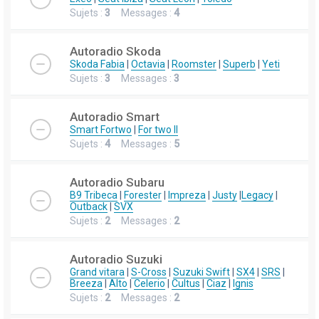
Sujets :
3
Messages :
4
Autoradio Skoda
Skoda Fabia
|
Octavia
|
Roomster
|
Superb
|
Yeti
Sujets :
3
Messages :
3
Autoradio Smart
Smart Fortwo
|
For two II
Sujets :
4
Messages :
5
Autoradio Subaru
B9 Tribeca
|
Forester
|
Impreza
|
Justy
|
Legacy
|
Outback
|
SVX
Sujets :
2
Messages :
2
Autoradio Suzuki
Grand vitara
|
S-Cross
|
Suzuki Swift
|
SX4
|
SRS
|
Breeza
|
Alto
|
Celerio
|
Cultus
|
Ciaz
|
Ignis
Sujets :
2
Messages :
2