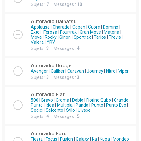
Sujets :
7
Messages :
10
Autoradio Daihatsu
Applause
|
Charade
|
Copen
|
Cuore
|
Domino
|
Extol
|
Feroza
|
Fourtrak
|
Gran Move
|
Materia
|
Move
|
Rocky
|
Sirion
|
Sportrak
|
Terios
|
Trevis
|
Valera
|
YRV
Sujets :
3
Messages :
4
Autoradio Dodge
Avenger
|
Caliber
|
Caravan
|
Journey
|
Nitro
|
Viper
Sujets :
3
Messages :
3
Autoradio Fiat
500
|
Bravo
|
Croma
|
Doblo
|
Fiorino Qubo
|
Grande
Punto
|
Idea
|
Multipla
|
Panda
|
Punto
|
Punto Evo
|
Sedici
|
Seicento
|
Stilo
|
Ulysse
Sujets :
4
Messages :
5
Autoradio Ford
Fiesta
|
Focus
|
Fusion
|
Galaxy
|
Ka
|
Kuga
|
Mondeo