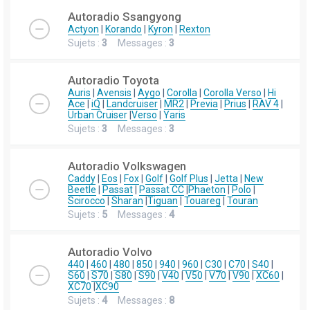
Autoradio Ssangyong
Actyon
|
Korando
|
Kyron
|
Rexton
Sujets :
3
Messages :
3
Autoradio Toyota
Auris
|
Avensis
|
Aygo
|
Corolla
|
Corolla Verso
|
Hi
Ace
|
iQ
|
Landcruiser
|
MR2
|
Previa
|
Prius
|
RAV 4
|
Urban Cruiser
|
Verso
|
Yaris
Sujets :
3
Messages :
3
Autoradio Volkswagen
Caddy
|
Eos
|
Fox
|
Golf
|
Golf Plus
|
Jetta
|
New
Beetle
|
Passat
|
Passat CC
|
Phaeton
|
Polo
|
Scirocco
|
Sharan
|
Tiguan
|
Touareg
|
Touran
Sujets :
5
Messages :
4
Autoradio Volvo
440
|
460
|
480
|
850
|
940
|
960
|
C30
|
C70
|
S40
|
S60
|
S70
|
S80
|
S90
|
V40
|
V50
|
V70
|
V90
|
XC60
|
XC70
|
XC90
Sujets :
4
Messages :
8