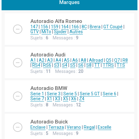
Marques
h
e
Autoradio Alfa Romeo
r
147
|
156
|
159
|
164
|
166
|
8C
|
Brera
|
GT Coupé
|
GTV
|
MiTo
|
Spider
|
Autres
c
Sujets :
6
Messages :
9
h
e
Autoradio Audi
r
A1
|
A2
|
A3
|
A4
|
A5
|
A6
|
A8
|
Allroad
|
Q5
|
Q7
|
R8
|
RS4
|
RS6
|
S3
|
S4
|
S5
|
S6
|
S8
|
TT
|
TTRS
|
TTS
Sujets :
11
Messages :
20
Autoradio BMW
Serie 1
|
Serie 3
|
Serie 5
|
Serie 5 GT
|
Serie 6
|
Serie 7
|
X1
|
X3
|
X5
|
X6
|
Z4
Sujets :
8
Messages :
12
Autoradio Buick
Enclave
|
Terraza
|
Verano
|
Regal
|
Excelle
Sujets :
5
Messages :
9