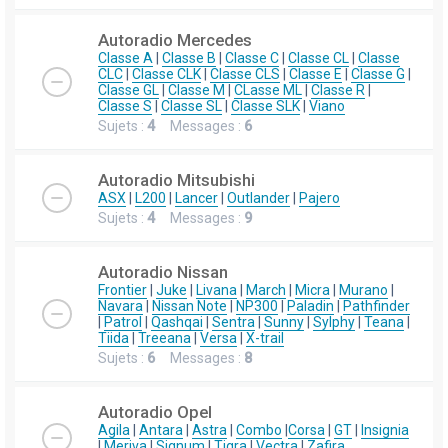
Autoradio Mercedes
Classe A
|
Classe B
|
Classe C
|
Classe CL
|
Classe
CLC
|
Classe CLK
|
Classe CLS
|
Classe E
|
Classe G
|
Classe GL
|
Classe M
|
CLasse ML
|
Classe R
|
Classe S
|
Classe SL
|
Classe SLK
|
Viano
Sujets :
4
Messages :
6
Autoradio Mitsubishi
ASX
|
L200
|
Lancer
|
Outlander
|
Pajero
Sujets :
4
Messages :
9
Autoradio Nissan
Frontier
|
Juke
|
Livana
|
March
|
Micra
|
Murano
|
Navara
|
Nissan Note
|
NP300
|
Paladin
|
Pathfinder
|
Patrol
|
Qashqai
|
Sentra
|
Sunny
|
Sylphy
|
Teana
|
Tiida
|
Treeana
|
Versa
|
X-trail
Sujets :
6
Messages :
8
Autoradio Opel
Agila
|
Antara
|
Astra
|
Combo
|
Corsa
|
GT
|
Insignia
|
Meriva
|
Signum
|
Tigra
|
Vectra
|
Zafira