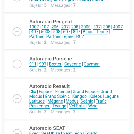
Sujets :
5
Messages :
7
Autoradio Peugeot
1007
|
107
|
206
|
207
|
208
|
3008
|
307
|
308
|
4007
|
407
|
5008
|
508
|
607
|
807
|
Bipper Tepee
|
Partner
|
Partner Tepee
|
RCZ
Sujets :
3
Messages :
7
Autoradio Porsche
911
|
997
|
Boxter
|
Cayenne
|
Cayman
Sujets :
2
Messages :
2
Autoradio Renault
Clio
|
Espace
|
Fluence
|
Grand Espace
|
Grand
Modus
|
Grand Scénic
|
Kangoo
|
Koleos
|
Laguna
|
Latitude
|
Mégane
|
Modus
|
Scénic
|
Trafic
Passenger
|
Twingo
|
Vel Satis
|
Wind
Sujets :
2
Messages :
2
Autoradio SEAT
Exeo
|
Seat Ibiza
|
Seat Leon
|
Toledo