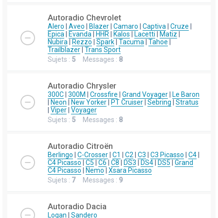
Autoradio Chevrolet
Alero
|
Aveo
|
Blazer
|
Camaro
|
Captiva
|
Cruze
|
Epica
|
Evanda
|
HHR
|
Kalos
|
Lacetti
|
Matiz
|
Nubira
|
Rezzo
|
Spark
|
Tacuma
|
Tahoe
|
Trailblazer
|
Trans Sport
Sujets :
5
Messages :
8
Autoradio Chrysler
300C
|
300M
|
Crossfire
|
Grand Voyager
|
Le Baron
|
Neon
|
New Yorker
|
PT Cruiser
|
Sebring
|
Stratus
|
Viper
|
Voyager
Sujets :
5
Messages :
8
Autoradio Citroën
Berlingo
|
C-Crosser
|
C1
|
C2
|
C3
|
C3 Picasso
|
C4
|
C4 Picasso
|
C5
|
C6
|
C8
|
DS3
|
DS4
|
DS5
|
Grand
C4 Picasso
|
Nemo
|
Xsara Picasso
Sujets :
7
Messages :
9
Autoradio Dacia
Logan
|
Sandero