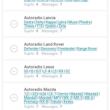
Sujets :
6
Messages :
7
Autoradio Lancia
Dedra
|
Delta
|
Kappa
|
Lybra
|
Musa
|
Phedra
|
Thesis
|
Y10
|
Ypsilon
|
Zeta
Sujets :
6
Messages :
7
Autoradio Land Rover
Defender
|
Discovery
|
Freelander
|
Range Rover
Sujets :
5
Messages :
7
Autoradio Lexus
GS
|
IS
|
IS F
|
LF-A
|
LS
|
RX
|
SC
Sujets :
4
Messages :
5
Autoradio Mazda
121
|
323
|
626
|
CX-7
|
Demio
|
Mazda2
|
Mazda3
|
Mazda5
|
Mazda6
|
MPV
|
MX-3
|
MX-5
|
MX-6
|
Premacy
|
RX-8
|
Tribute
|
Xedos
Sujets :
7
Messages :
7