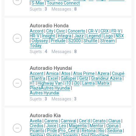
|
S-Max
|
Tourneo Connect
Sujets :
3
Messages :
8
Autoradio Honda
Accord
|
City
|
Civic
|
Concerto
|
CR-V
|
CRX
|
FR-V
|
HR-V
|
Insight
|
Integra
|
Jazz
|
Legend
|
Logo
|
NSX
|
Odyssey
|
Prelude
|
S2000
|
Shuttle
|
Stream
|
Today
Sujets :
4
Messages :
8
Autoradio Hyundai
Accent
|
Amica
|
Atos
|
Atos Prime
|
Azera
|
Coupé
|
Elantra
|
Excel
|
Galloper
|
Getz
|
Grandeur Azera
|
H1
|
Highway Van
|
i10
|
i30
|
Lantra
|
Matrix
|
Plaza
Autres Hyundai
|
Autres Hyundai
Sujets :
3
Messages :
3
Autoradio Kia
Avella
|
Carens
|
Carnival
|
Cee'd
|
Cerato
|
Clarus
|
Credos
|
Joice
|
Leo
|
Magentis
|
Mentor
|
Opirus
|
Picanto
|
Pride
|
Pro_Cee'd
|
Retona
|
Rio
|
Sedona
|
Sephia
|
Shuma
|
Sorento
|
Soul
|
Sportage