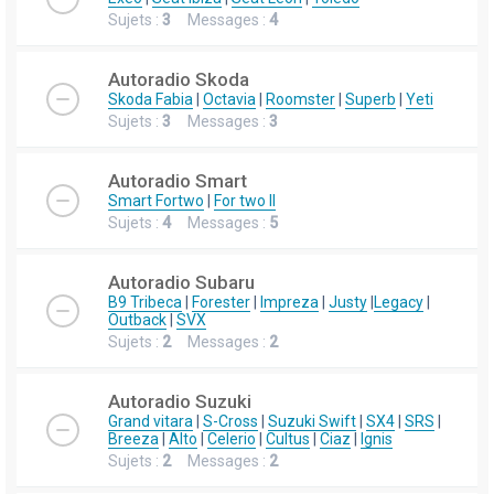
Sujets :
3
Messages :
4
Autoradio Skoda
Skoda Fabia
|
Octavia
|
Roomster
|
Superb
|
Yeti
Sujets :
3
Messages :
3
Autoradio Smart
Smart Fortwo
|
For two II
Sujets :
4
Messages :
5
Autoradio Subaru
B9 Tribeca
|
Forester
|
Impreza
|
Justy
|
Legacy
|
Outback
|
SVX
Sujets :
2
Messages :
2
Autoradio Suzuki
Grand vitara
|
S-Cross
|
Suzuki Swift
|
SX4
|
SRS
|
Breeza
|
Alto
|
Celerio
|
Cultus
|
Ciaz
|
Ignis
Sujets :
2
Messages :
2