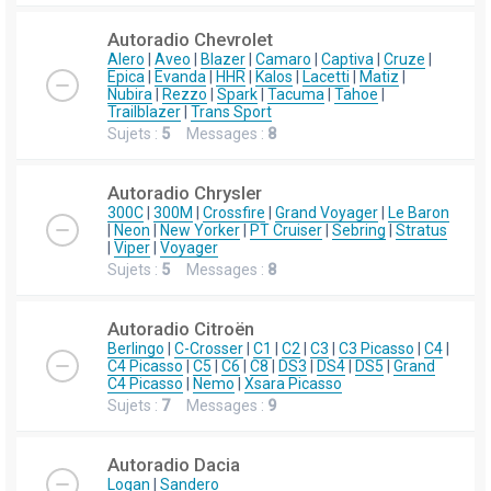
Autoradio Chevrolet
Alero
|
Aveo
|
Blazer
|
Camaro
|
Captiva
|
Cruze
|
Epica
|
Evanda
|
HHR
|
Kalos
|
Lacetti
|
Matiz
|
Nubira
|
Rezzo
|
Spark
|
Tacuma
|
Tahoe
|
Trailblazer
|
Trans Sport
Sujets :
5
Messages :
8
Autoradio Chrysler
300C
|
300M
|
Crossfire
|
Grand Voyager
|
Le Baron
|
Neon
|
New Yorker
|
PT Cruiser
|
Sebring
|
Stratus
|
Viper
|
Voyager
Sujets :
5
Messages :
8
Autoradio Citroën
Berlingo
|
C-Crosser
|
C1
|
C2
|
C3
|
C3 Picasso
|
C4
|
C4 Picasso
|
C5
|
C6
|
C8
|
DS3
|
DS4
|
DS5
|
Grand
C4 Picasso
|
Nemo
|
Xsara Picasso
Sujets :
7
Messages :
9
Autoradio Dacia
Logan
|
Sandero