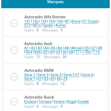
Marques
h
e
Autoradio Alfa Romeo
r
147
|
156
|
159
|
164
|
166
|
8C
|
Brera
|
GT Coupé
|
GTV
|
MiTo
|
Spider
|
Autres
c
Sujets :
6
Messages :
9
h
e
Autoradio Audi
r
A1
|
A2
|
A3
|
A4
|
A5
|
A6
|
A8
|
Allroad
|
Q5
|
Q7
|
R8
|
RS4
|
RS6
|
S3
|
S4
|
S5
|
S6
|
S8
|
TT
|
TTRS
|
TTS
Sujets :
11
Messages :
20
Autoradio BMW
Serie 1
|
Serie 3
|
Serie 5
|
Serie 5 GT
|
Serie 6
|
Serie 7
|
X1
|
X3
|
X5
|
X6
|
Z4
Sujets :
8
Messages :
12
Autoradio Buick
Enclave
|
Terraza
|
Verano
|
Regal
|
Excelle
Sujets :
5
Messages :
9