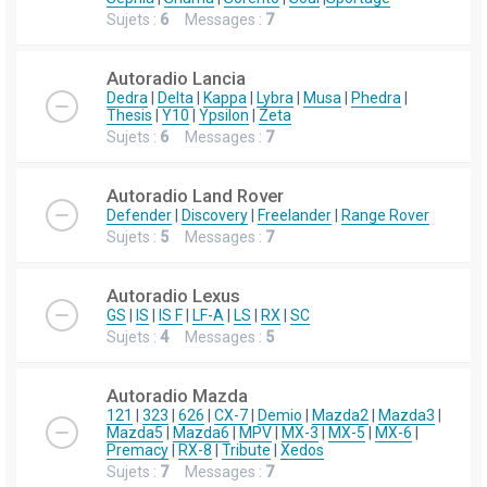
Sujets :
6
Messages :
7
Autoradio Lancia
Dedra
|
Delta
|
Kappa
|
Lybra
|
Musa
|
Phedra
|
Thesis
|
Y10
|
Ypsilon
|
Zeta
Sujets :
6
Messages :
7
Autoradio Land Rover
Defender
|
Discovery
|
Freelander
|
Range Rover
Sujets :
5
Messages :
7
Autoradio Lexus
GS
|
IS
|
IS F
|
LF-A
|
LS
|
RX
|
SC
Sujets :
4
Messages :
5
Autoradio Mazda
121
|
323
|
626
|
CX-7
|
Demio
|
Mazda2
|
Mazda3
|
Mazda5
|
Mazda6
|
MPV
|
MX-3
|
MX-5
|
MX-6
|
Premacy
|
RX-8
|
Tribute
|
Xedos
Sujets :
7
Messages :
7