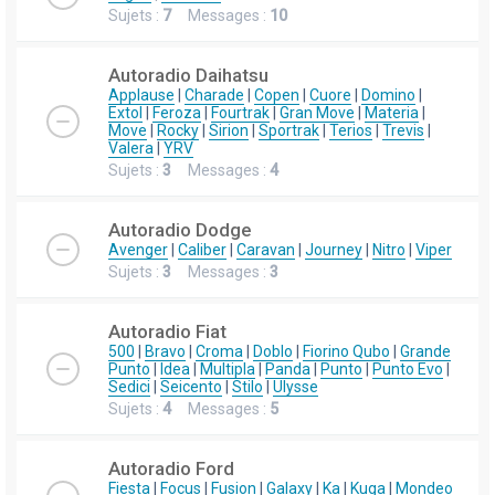
Sujets :
7
Messages :
10
Autoradio Daihatsu
Applause
|
Charade
|
Copen
|
Cuore
|
Domino
|
Extol
|
Feroza
|
Fourtrak
|
Gran Move
|
Materia
|
Move
|
Rocky
|
Sirion
|
Sportrak
|
Terios
|
Trevis
|
Valera
|
YRV
Sujets :
3
Messages :
4
Autoradio Dodge
Avenger
|
Caliber
|
Caravan
|
Journey
|
Nitro
|
Viper
Sujets :
3
Messages :
3
Autoradio Fiat
500
|
Bravo
|
Croma
|
Doblo
|
Fiorino Qubo
|
Grande
Punto
|
Idea
|
Multipla
|
Panda
|
Punto
|
Punto Evo
|
Sedici
|
Seicento
|
Stilo
|
Ulysse
Sujets :
4
Messages :
5
Autoradio Ford
Fiesta
|
Focus
|
Fusion
|
Galaxy
|
Ka
|
Kuga
|
Mondeo