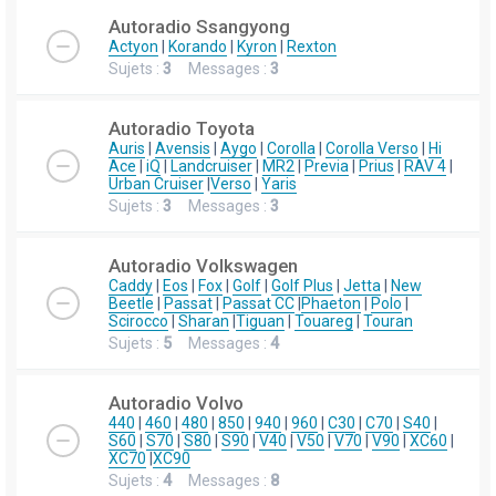
Autoradio Ssangyong
Actyon
|
Korando
|
Kyron
|
Rexton
Sujets :
3
Messages :
3
Autoradio Toyota
Auris
|
Avensis
|
Aygo
|
Corolla
|
Corolla Verso
|
Hi
Ace
|
iQ
|
Landcruiser
|
MR2
|
Previa
|
Prius
|
RAV 4
|
Urban Cruiser
|
Verso
|
Yaris
Sujets :
3
Messages :
3
Autoradio Volkswagen
Caddy
|
Eos
|
Fox
|
Golf
|
Golf Plus
|
Jetta
|
New
Beetle
|
Passat
|
Passat CC
|
Phaeton
|
Polo
|
Scirocco
|
Sharan
|
Tiguan
|
Touareg
|
Touran
Sujets :
5
Messages :
4
Autoradio Volvo
440
|
460
|
480
|
850
|
940
|
960
|
C30
|
C70
|
S40
|
S60
|
S70
|
S80
|
S90
|
V40
|
V50
|
V70
|
V90
|
XC60
|
XC70
|
XC90
Sujets :
4
Messages :
8