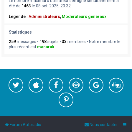
Le nombre maximal d’utilisateurs en ligne simultanément a
été de
1463
le 08 oct. 2025, 20:32
Légende :
Administrateurs
,
Modérateurs généraux
Statistiques
259
messages •
198
sujets •
33
membres • Notre membre le
plus récent est
manarak
Forum Autoradio
Nous contacter