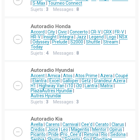
|
S-Max
|
Tourneo Connect
Sujets :
3
Messages :
8
Autoradio Honda
Accord
|
City
|
Civic
|
Concerto
|
CR-V
|
CRX
|
FR-V
|
HR-V
|
Insight
|
Integra
|
Jazz
|
Legend
|
Logo
|
NSX
|
Odyssey
|
Prelude
|
S2000
|
Shuttle
|
Stream
|
Today
Sujets :
4
Messages :
8
Autoradio Hyundai
Accent
|
Amica
|
Atos
|
Atos Prime
|
Azera
|
Coupé
|
Elantra
|
Excel
|
Galloper
|
Getz
|
Grandeur Azera
|
H1
|
Highway Van
|
i10
|
i30
|
Lantra
|
Matrix
|
Plaza
Autres Hyundai
|
Autres Hyundai
Sujets :
3
Messages :
3
Autoradio Kia
Avella
|
Carens
|
Carnival
|
Cee'd
|
Cerato
|
Clarus
|
Credos
|
Joice
|
Leo
|
Magentis
|
Mentor
|
Opirus
|
Picanto
|
Pride
|
Pro_Cee'd
|
Retona
|
Rio
|
Sedona
|
Sephia
|
Shuma
|
Sorento
|
Soul
|
Sportage