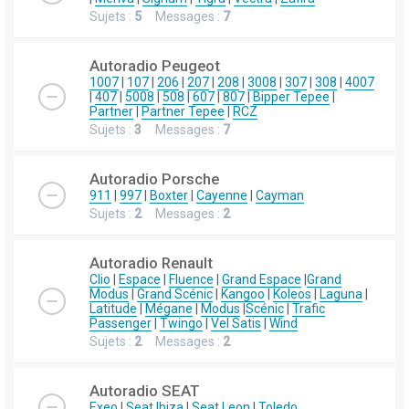
Sujets :
5
Messages :
7
Autoradio Peugeot
1007
|
107
|
206
|
207
|
208
|
3008
|
307
|
308
|
4007
|
407
|
5008
|
508
|
607
|
807
|
Bipper Tepee
|
Partner
|
Partner Tepee
|
RCZ
Sujets :
3
Messages :
7
Autoradio Porsche
911
|
997
|
Boxter
|
Cayenne
|
Cayman
Sujets :
2
Messages :
2
Autoradio Renault
Clio
|
Espace
|
Fluence
|
Grand Espace
|
Grand
Modus
|
Grand Scénic
|
Kangoo
|
Koleos
|
Laguna
|
Latitude
|
Mégane
|
Modus
|
Scénic
|
Trafic
Passenger
|
Twingo
|
Vel Satis
|
Wind
Sujets :
2
Messages :
2
Autoradio SEAT
Exeo
|
Seat Ibiza
|
Seat Leon
|
Toledo