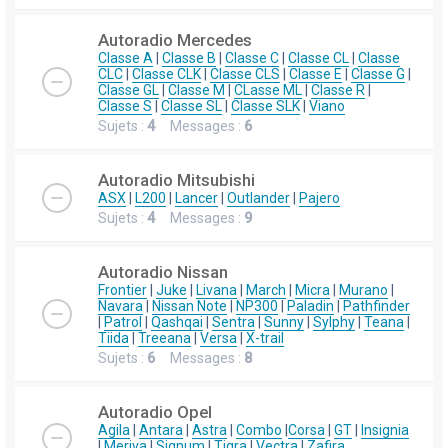
Autoradio Mercedes
Classe A
|
Classe B
|
Classe C
|
Classe CL
|
Classe
CLC
|
Classe CLK
|
Classe CLS
|
Classe E
|
Classe G
|
Classe GL
|
Classe M
|
CLasse ML
|
Classe R
|
Classe S
|
Classe SL
|
Classe SLK
|
Viano
Sujets :
4
Messages :
6
Autoradio Mitsubishi
ASX
|
L200
|
Lancer
|
Outlander
|
Pajero
Sujets :
4
Messages :
9
Autoradio Nissan
Frontier
|
Juke
|
Livana
|
March
|
Micra
|
Murano
|
Navara
|
Nissan Note
|
NP300
|
Paladin
|
Pathfinder
|
Patrol
|
Qashqai
|
Sentra
|
Sunny
|
Sylphy
|
Teana
|
Tiida
|
Treeana
|
Versa
|
X-trail
Sujets :
6
Messages :
8
Autoradio Opel
Agila
|
Antara
|
Astra
|
Combo
|
Corsa
|
GT
|
Insignia
|
Meriva
|
Signum
|
Tigra
|
Vectra
|
Zafira