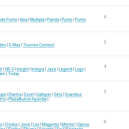
4
nde Punto
|
Idea
|
Multipla
|
Panda
|
Punto
|
Punto
3
deo
|
S-Max
|
Tourneo Connect
4
-V
|
HR-V
|
Insight
|
Integra
|
Jazz
|
Legend
|
Logo
|
eam
|
Today
3
upé
|
Elantra
|
Excel
|
Galloper
|
Getz
|
Grandeur
rix
|
Plaza
Autres Hyundai
|
6
us
|
Credos
|
Joice
|
Leo
|
Magentis
|
Mentor
|
Opirus