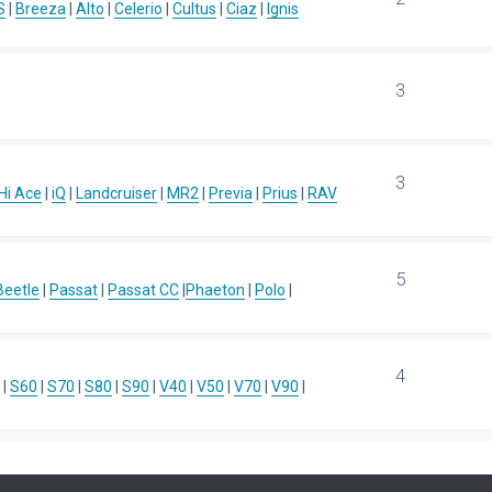
S
|
Breeza
|
Alto
|
Celerio
|
Cultus
|
Ciaz
|
Ignis
3
3
Hi Ace
|
iQ
|
Landcruiser
|
MR2
|
Previa
|
Prius
|
RAV
5
eetle
|
Passat
|
Passat CC
|
Phaeton
|
Polo
|
4
|
S60
|
S70
|
S80
|
S90
|
V40
|
V50
|
V70
|
V90
|