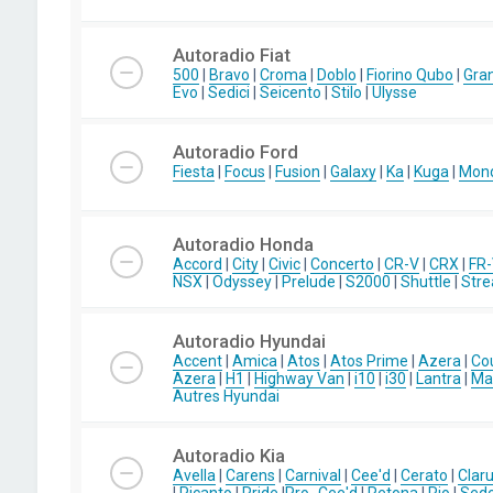
Autoradio Fiat
500
|
Bravo
|
Croma
|
Doblo
|
Fiorino Qubo
|
Gra
Evo
|
Sedici
|
Seicento
|
Stilo
|
Ulysse
Autoradio Ford
Fiesta
|
Focus
|
Fusion
|
Galaxy
|
Ka
|
Kuga
|
Mon
Autoradio Honda
Accord
|
City
|
Civic
|
Concerto
|
CR-V
|
CRX
|
FR
NSX
|
Odyssey
|
Prelude
|
S2000
|
Shuttle
|
Str
Autoradio Hyundai
Accent
|
Amica
|
Atos
|
Atos Prime
|
Azera
|
Co
Azera
|
H1
|
Highway Van
|
i10
|
i30
|
Lantra
|
Mat
Autres Hyundai
Autoradio Kia
Avella
|
Carens
|
Carnival
|
Cee'd
|
Cerato
|
Clar