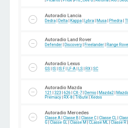
|
Picanto
|
Pride
|
Pro_Cee'd
|
Retona
|
Rio
|
Sed
Autoradio Lancia
Dedra
|
Delta
|
Kappa
|
Lybra
|
Musa
|
Phedra
|
T
Autoradio Land Rover
Defender
|
Discovery
|
Freelander
|
Range Rove
Autoradio Lexus
GS
|
IS
|
IS F
|
LF-A
|
LS
|
RX
|
SC
Autoradio Mazda
121
|
323
|
626
|
CX-7
|
Demio
|
Mazda2
|
Mazd
Premacy
|
RX-8
|
Tribute
|
Xedos
Autoradio Mercedes
Classe A
|
Classe B
|
Classe C
|
Classe CL
|
Clas
G
|
Classe GL
|
Classe M
|
CLasse ML
|
Classe R