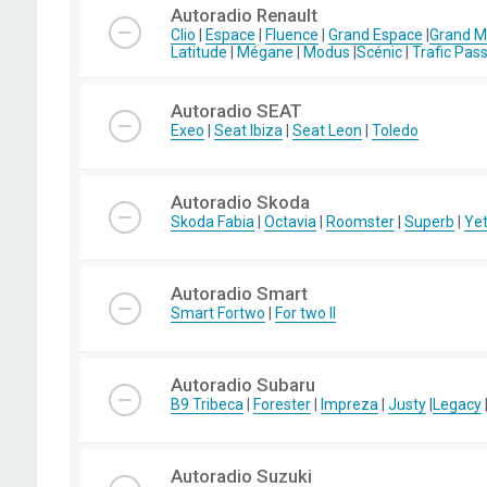
Autoradio Renault
Clio
|
Espace
|
Fluence
|
Grand Espace
|
Grand 
Latitude
|
Mégane
|
Modus
|
Scénic
|
Trafic Pas
Autoradio SEAT
Exeo
|
Seat Ibiza
|
Seat Leon
|
Toledo
Autoradio Skoda
Skoda Fabia
|
Octavia
|
Roomster
|
Superb
|
Yet
Autoradio Smart
Smart Fortwo
|
For two II
Autoradio Subaru
B9 Tribeca
|
Forester
|
Impreza
|
Justy
|
Legacy
Autoradio Suzuki