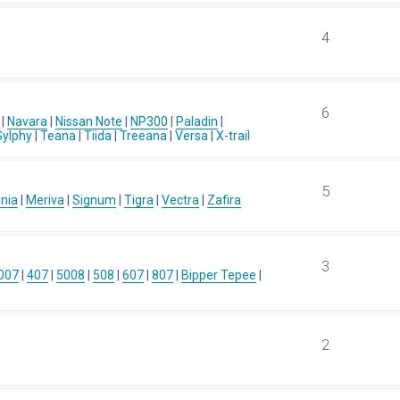
4
6
|
Navara
|
Nissan Note
|
NP300
|
Paladin
|
Sylphy
|
Teana
|
Tiida
|
Treeana
|
Versa
|
X-trail
5
gnia
|
Meriva
|
Signum
|
Tigra
|
Vectra
|
Zafira
3
007
|
407
|
5008
|
508
|
607
|
807
|
Bipper Tepee
|
2