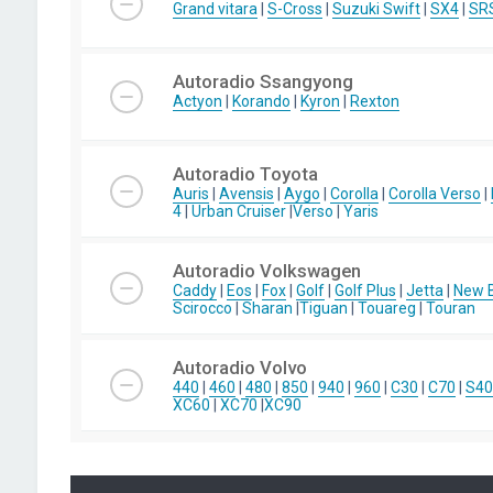
Grand vitara
|
S-Cross
|
Suzuki Swift
|
SX4
|
SR
Autoradio Ssangyong
Actyon
|
Korando
|
Kyron
|
Rexton
Autoradio Toyota
Auris
|
Avensis
|
Aygo
|
Corolla
|
Corolla Verso
|
4
|
Urban Cruiser
|
Verso
|
Yaris
Autoradio Volkswagen
Caddy
|
Eos
|
Fox
|
Golf
|
Golf Plus
|
Jetta
|
New B
Scirocco
|
Sharan
|
Tiguan
|
Touareg
|
Touran
Autoradio Volvo
440
|
460
|
480
|
850
|
940
|
960
|
C30
|
C70
|
S40
XC60
|
XC70
|
XC90