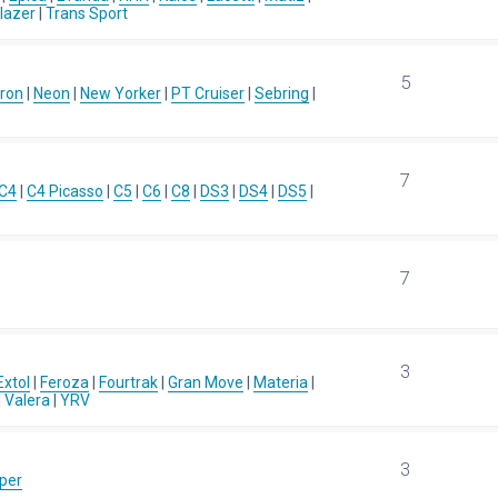
blazer
|
Trans Sport
5
ron
|
Neon
|
New Yorker
|
PT Cruiser
|
Sebring
|
7
C4
|
C4 Picasso
|
C5
|
C6
|
C8
|
DS3
|
DS4
|
DS5
|
7
3
Extol
|
Feroza
|
Fourtrak
|
Gran Move
|
Materia
|
|
Valera
|
YRV
3
per