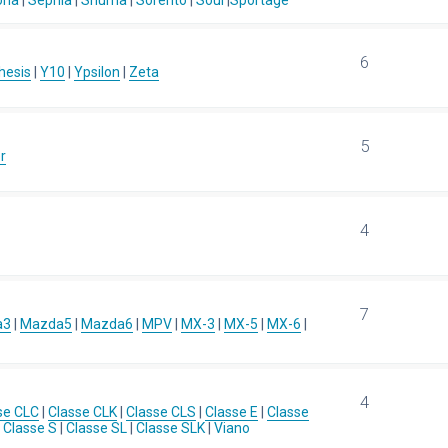
ona
|
Sephia
|
Shuma
|
Sorento
|
Soul
|
Sportage
6
hesis
|
Y10
|
Ypsilon
|
Zeta
5
r
4
7
a3
|
Mazda5
|
Mazda6
|
MPV
|
MX-3
|
MX-5
|
MX-6
|
4
se CLC
|
Classe CLK
|
Classe CLS
|
Classe E
|
Classe
|
Classe S
|
Classe SL
|
Classe SLK
|
Viano