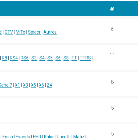
6
é
|
GTV
|
MiTo
|
Spider
|
Autres
11
|
R8
|
RS4
|
RS6
|
S3
|
S4
|
S5
|
S6
|
S8
|
TT
|
TTRS
|
8
Serie 7
|
X1
|
X3
|
X5
|
X6
|
Z4
5
5
|
Epica
|
Evanda
|
HHR
|
Kalos
|
Lacetti
|
Matiz
|