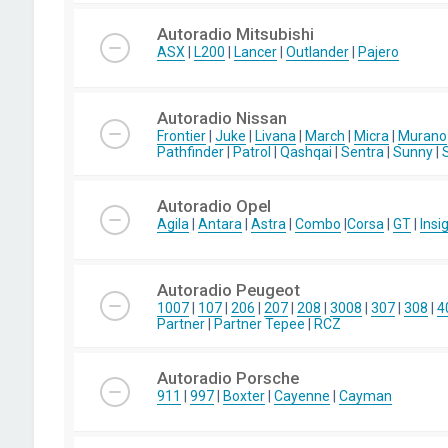
Autoradio Mitsubishi
ASX
|
L200
|
Lancer
|
Outlander
|
Pajero
Autoradio Nissan
Frontier
|
Juke
|
Livana
|
March
|
Micra
|
Murano
Pathfinder
|
Patrol
|
Qashqai
|
Sentra
|
Sunny
|
Autoradio Opel
Agila
|
Antara
|
Astra
|
Combo
|
Corsa
|
GT
|
Insi
Autoradio Peugeot
1007
|
107
|
206
|
207
|
208
|
3008
|
307
|
308
|
4
Partner
|
Partner Tepee
|
RCZ
Autoradio Porsche
911
|
997
|
Boxter
|
Cayenne
|
Cayman