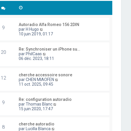
Autoradio Alfa Romeo 156 2DIN
9
C
par
H Hugo
o
10 juin 2019, 01:17
n
s
u
Re: Synchroniser un iPhone su…
20
l
C
par
PhilCaas
t
o
06 déc. 2023, 18:11
e
n
r
s
l
u
cherche accessoire sonore
e
l
12
C
par
CHEN MIAOFEN
d
t
o
11 oct. 2025, 09:45
e
e
n
r
r
s
n
l
u
i
Re: configuration autoradio
e
9
l
e
C
par
Thomas Blanc
d
t
r
o
15 juin 2020, 17:47
e
e
m
n
r
r
e
s
n
l
s
u
i
cherche autoradio
e
8
s
l
e
C
par
Lucilla Blanca
d