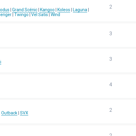
2
Modus
|
Grand Scénic
|
Kangoo
|
Koleos
|
Laguna
|
senger
|
Twingo
|
Vel Satis
|
Wind
3
3
i
4
2
|
Outback
|
SVX
2