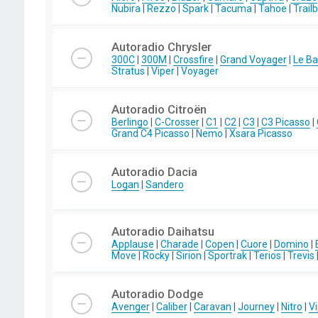
Nubira
|
Rezzo
|
Spark
|
Tacuma
|
Tahoe
|
Trail
Autoradio Chrysler
300C
|
300M
|
Crossfire
|
Grand Voyager
|
Le Ba
Stratus
|
Viper
|
Voyager
Autoradio Citroën
Berlingo
|
C-Crosser
|
C1
|
C2
|
C3
|
C3 Picasso
|
Grand C4 Picasso
|
Nemo
|
Xsara Picasso
Autoradio Dacia
Logan
|
Sandero
Autoradio Daihatsu
Applause
|
Charade
|
Copen
|
Cuore
|
Domino
|
Move
|
Rocky
|
Sirion
|
Sportrak
|
Terios
|
Trevis
Autoradio Dodge
Avenger
|
Caliber
|
Caravan
|
Journey
|
Nitro
|
Vi