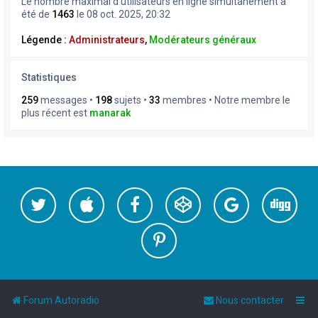
Le nombre maximal d’utilisateurs en ligne simultanément a
été de
1463
le 08 oct. 2025, 20:32
Légende :
Administrateurs
,
Modérateurs généraux
Statistiques
259
messages •
198
sujets •
33
membres • Notre membre le
plus récent est
manarak
Forum Autoradio
Nous contacter