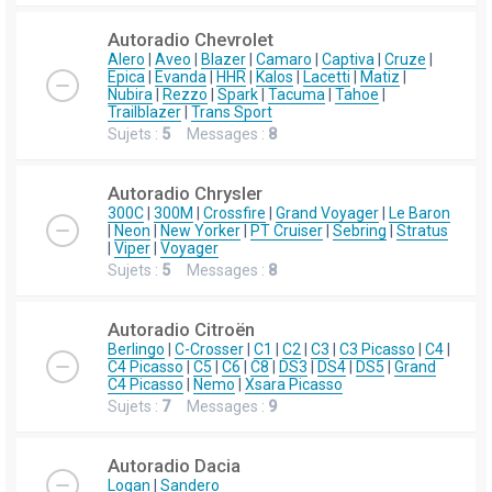
Autoradio Chevrolet
Alero
|
Aveo
|
Blazer
|
Camaro
|
Captiva
|
Cruze
|
Epica
|
Evanda
|
HHR
|
Kalos
|
Lacetti
|
Matiz
|
Nubira
|
Rezzo
|
Spark
|
Tacuma
|
Tahoe
|
Trailblazer
|
Trans Sport
Sujets :
5
Messages :
8
Autoradio Chrysler
300C
|
300M
|
Crossfire
|
Grand Voyager
|
Le Baron
|
Neon
|
New Yorker
|
PT Cruiser
|
Sebring
|
Stratus
|
Viper
|
Voyager
Sujets :
5
Messages :
8
Autoradio Citroën
Berlingo
|
C-Crosser
|
C1
|
C2
|
C3
|
C3 Picasso
|
C4
|
C4 Picasso
|
C5
|
C6
|
C8
|
DS3
|
DS4
|
DS5
|
Grand
C4 Picasso
|
Nemo
|
Xsara Picasso
Sujets :
7
Messages :
9
Autoradio Dacia
Logan
|
Sandero