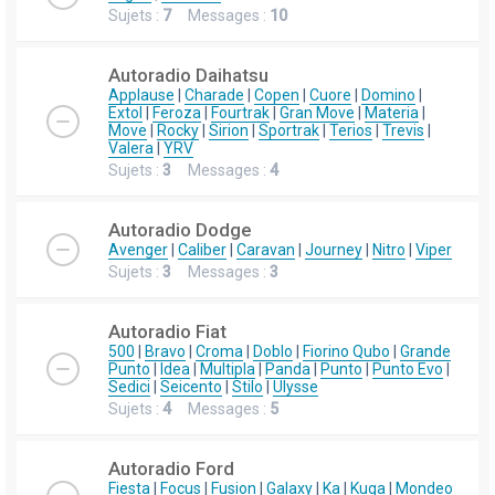
Sujets :
7
Messages :
10
Autoradio Daihatsu
Applause
|
Charade
|
Copen
|
Cuore
|
Domino
|
Extol
|
Feroza
|
Fourtrak
|
Gran Move
|
Materia
|
Move
|
Rocky
|
Sirion
|
Sportrak
|
Terios
|
Trevis
|
Valera
|
YRV
Sujets :
3
Messages :
4
Autoradio Dodge
Avenger
|
Caliber
|
Caravan
|
Journey
|
Nitro
|
Viper
Sujets :
3
Messages :
3
Autoradio Fiat
500
|
Bravo
|
Croma
|
Doblo
|
Fiorino Qubo
|
Grande
Punto
|
Idea
|
Multipla
|
Panda
|
Punto
|
Punto Evo
|
Sedici
|
Seicento
|
Stilo
|
Ulysse
Sujets :
4
Messages :
5
Autoradio Ford
Fiesta
|
Focus
|
Fusion
|
Galaxy
|
Ka
|
Kuga
|
Mondeo