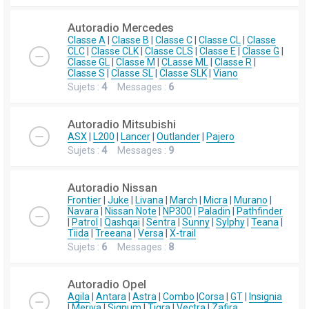
Autoradio Mercedes
Classe A
|
Classe B
|
Classe C
|
Classe CL
|
Classe
CLC
|
Classe CLK
|
Classe CLS
|
Classe E
|
Classe G
|
Classe GL
|
Classe M
|
CLasse ML
|
Classe R
|
Classe S
|
Classe SL
|
Classe SLK
|
Viano
Sujets :
4
Messages :
6
Autoradio Mitsubishi
ASX
|
L200
|
Lancer
|
Outlander
|
Pajero
Sujets :
4
Messages :
9
Autoradio Nissan
Frontier
|
Juke
|
Livana
|
March
|
Micra
|
Murano
|
Navara
|
Nissan Note
|
NP300
|
Paladin
|
Pathfinder
|
Patrol
|
Qashqai
|
Sentra
|
Sunny
|
Sylphy
|
Teana
|
Tiida
|
Treeana
|
Versa
|
X-trail
Sujets :
6
Messages :
8
Autoradio Opel
Agila
|
Antara
|
Astra
|
Combo
|
Corsa
|
GT
|
Insignia
|
Meriva
|
Signum
|
Tigra
|
Vectra
|
Zafira