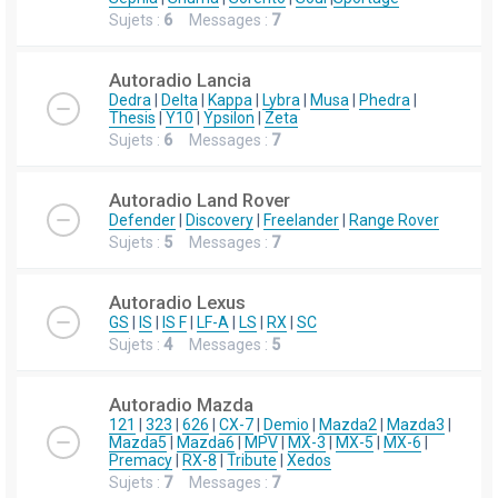
Sujets :
6
Messages :
7
Autoradio Lancia
Dedra
|
Delta
|
Kappa
|
Lybra
|
Musa
|
Phedra
|
Thesis
|
Y10
|
Ypsilon
|
Zeta
Sujets :
6
Messages :
7
Autoradio Land Rover
Defender
|
Discovery
|
Freelander
|
Range Rover
Sujets :
5
Messages :
7
Autoradio Lexus
GS
|
IS
|
IS F
|
LF-A
|
LS
|
RX
|
SC
Sujets :
4
Messages :
5
Autoradio Mazda
121
|
323
|
626
|
CX-7
|
Demio
|
Mazda2
|
Mazda3
|
Mazda5
|
Mazda6
|
MPV
|
MX-3
|
MX-5
|
MX-6
|
Premacy
|
RX-8
|
Tribute
|
Xedos
Sujets :
7
Messages :
7