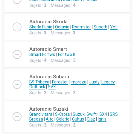
Sujets :
3
Messages :
4
Autoradio Skoda
Skoda Fabia
|
Octavia
|
Roomster
|
Superb
|
Yeti
Sujets :
3
Messages :
3
Autoradio Smart
Smart Fortwo
|
For two II
Sujets :
4
Messages :
5
Autoradio Subaru
B9 Tribeca
|
Forester
|
Impreza
|
Justy
|
Legacy
|
Outback
|
SVX
Sujets :
2
Messages :
2
Autoradio Suzuki
Grand vitara
|
S-Cross
|
Suzuki Swift
|
SX4
|
SRS
|
Breeza
|
Alto
|
Celerio
|
Cultus
|
Ciaz
|
Ignis
Sujets :
2
Messages :
2