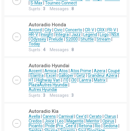
|
S-Max
|
Tourneo Connect
Sujets :
3
Messages :
8
Autoradio Honda
Accord
|
City
|
Civic
|
Concerto
|
CR-V
|
CRX
|
FR-V
|
HR-V
|
Insight
|
Integra
|
Jazz
|
Legend
|
Logo
|
NSX
|
Odyssey
|
Prelude
|
S2000
|
Shuttle
|
Stream
|
Today
Sujets :
4
Messages :
8
Autoradio Hyundai
Accent
|
Amica
|
Atos
|
Atos Prime
|
Azera
|
Coupé
|
Elantra
|
Excel
|
Galloper
|
Getz
|
Grandeur Azera
|
H1
|
Highway Van
|
i10
|
i30
|
Lantra
|
Matrix
|
Plaza
Autres Hyundai
|
Autres Hyundai
Sujets :
3
Messages :
3
Autoradio Kia
Avella
|
Carens
|
Carnival
|
Cee'd
|
Cerato
|
Clarus
|
Credos
|
Joice
|
Leo
|
Magentis
|
Mentor
|
Opirus
|
Picanto
|
Pride
|
Pro_Cee'd
|
Retona
|
Rio
|
Sedona
|
Sephia
|
Shuma
|
Sorento
|
Soul
|
Sportage