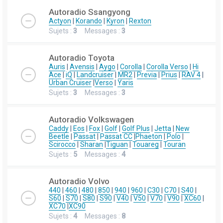
Autoradio Ssangyong
Actyon
|
Korando
|
Kyron
|
Rexton
Sujets :
3
Messages :
3
Autoradio Toyota
Auris
|
Avensis
|
Aygo
|
Corolla
|
Corolla Verso
|
Hi
Ace
|
iQ
|
Landcruiser
|
MR2
|
Previa
|
Prius
|
RAV 4
|
Urban Cruiser
|
Verso
|
Yaris
Sujets :
3
Messages :
3
Autoradio Volkswagen
Caddy
|
Eos
|
Fox
|
Golf
|
Golf Plus
|
Jetta
|
New
Beetle
|
Passat
|
Passat CC
|
Phaeton
|
Polo
|
Scirocco
|
Sharan
|
Tiguan
|
Touareg
|
Touran
Sujets :
5
Messages :
4
Autoradio Volvo
440
|
460
|
480
|
850
|
940
|
960
|
C30
|
C70
|
S40
|
S60
|
S70
|
S80
|
S90
|
V40
|
V50
|
V70
|
V90
|
XC60
|
XC70
|
XC90
Sujets :
4
Messages :
8