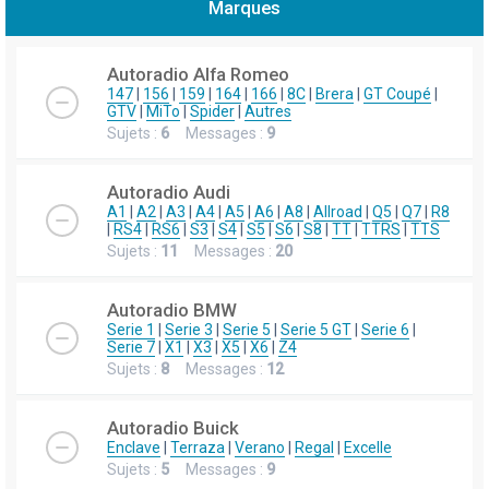
Marques
h
e
Autoradio Alfa Romeo
r
147
|
156
|
159
|
164
|
166
|
8C
|
Brera
|
GT Coupé
|
GTV
|
MiTo
|
Spider
|
Autres
c
Sujets :
6
Messages :
9
h
e
Autoradio Audi
r
A1
|
A2
|
A3
|
A4
|
A5
|
A6
|
A8
|
Allroad
|
Q5
|
Q7
|
R8
|
RS4
|
RS6
|
S3
|
S4
|
S5
|
S6
|
S8
|
TT
|
TTRS
|
TTS
Sujets :
11
Messages :
20
Autoradio BMW
Serie 1
|
Serie 3
|
Serie 5
|
Serie 5 GT
|
Serie 6
|
Serie 7
|
X1
|
X3
|
X5
|
X6
|
Z4
Sujets :
8
Messages :
12
Autoradio Buick
Enclave
|
Terraza
|
Verano
|
Regal
|
Excelle
Sujets :
5
Messages :
9