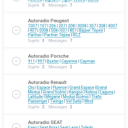
Sujets :
5
Messages :
7
Autoradio Peugeot
1007
|
107
|
206
|
207
|
208
|
3008
|
307
|
308
|
4007
|
407
|
5008
|
508
|
607
|
807
|
Bipper Tepee
|
Partner
|
Partner Tepee
|
RCZ
Sujets :
3
Messages :
7
Autoradio Porsche
911
|
997
|
Boxter
|
Cayenne
|
Cayman
Sujets :
2
Messages :
2
Autoradio Renault
Clio
|
Espace
|
Fluence
|
Grand Espace
|
Grand
Modus
|
Grand Scénic
|
Kangoo
|
Koleos
|
Laguna
|
Latitude
|
Mégane
|
Modus
|
Scénic
|
Trafic
Passenger
|
Twingo
|
Vel Satis
|
Wind
Sujets :
2
Messages :
2
Autoradio SEAT
Exeo
|
Seat Ibiza
|
Seat Leon
|
Toledo