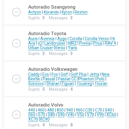
Autoradio Ssangyong
Actyon
|
Korando
|
Kyron
|
Rexton
Sujets :
3
Messages :
3
Autoradio Toyota
Auris
|
Avensis
|
Aygo
|
Corolla
|
Corolla Verso
|
Hi
Ace
|
iQ
|
Landcruiser
|
MR2
|
Previa
|
Prius
|
RAV 4
|
Urban Cruiser
|
Verso
|
Yaris
Sujets :
3
Messages :
3
Autoradio Volkswagen
Caddy
|
Eos
|
Fox
|
Golf
|
Golf Plus
|
Jetta
|
New
Beetle
|
Passat
|
Passat CC
|
Phaeton
|
Polo
|
Scirocco
|
Sharan
|
Tiguan
|
Touareg
|
Touran
Sujets :
5
Messages :
4
Autoradio Volvo
440
|
460
|
480
|
850
|
940
|
960
|
C30
|
C70
|
S40
|
S60
|
S70
|
S80
|
S90
|
V40
|
V50
|
V70
|
V90
|
XC60
|
XC70
|
XC90
Sujets :
4
Messages :
8