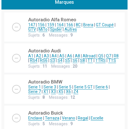
Marques
h
e
Autoradio Alfa Romeo
r
147
|
156
|
159
|
164
|
166
|
8C
|
Brera
|
GT Coupé
|
GTV
|
MiTo
|
Spider
|
Autres
c
Sujets :
6
Messages :
9
h
e
Autoradio Audi
r
A1
|
A2
|
A3
|
A4
|
A5
|
A6
|
A8
|
Allroad
|
Q5
|
Q7
|
R8
|
RS4
|
RS6
|
S3
|
S4
|
S5
|
S6
|
S8
|
TT
|
TTRS
|
TTS
Sujets :
11
Messages :
20
Autoradio BMW
Serie 1
|
Serie 3
|
Serie 5
|
Serie 5 GT
|
Serie 6
|
Serie 7
|
X1
|
X3
|
X5
|
X6
|
Z4
Sujets :
8
Messages :
12
Autoradio Buick
Enclave
|
Terraza
|
Verano
|
Regal
|
Excelle
Sujets :
5
Messages :
9