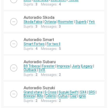
Sujets :
3
Messages :
4
Autoradio Skoda
Skoda Fabia
|
Octavia
|
Roomster
|
Superb
|
Yeti
Sujets :
3
Messages :
3
Autoradio Smart
Smart Fortwo
|
For two II
Sujets :
4
Messages :
5
Autoradio Subaru
B9 Tribeca
|
Forester
|
Impreza
|
Justy
|
Legacy
|
Outback
|
SVX
Sujets :
2
Messages :
2
Autoradio Suzuki
Grand vitara
|
S-Cross
|
Suzuki Swift
|
SX4
|
SRS
|
Breeza
|
Alto
|
Celerio
|
Cultus
|
Ciaz
|
Ignis
Sujets :
2
Messages :
2