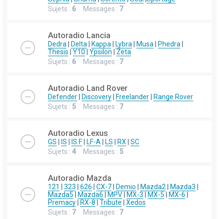
Sujets :
6
Messages :
7
Autoradio Lancia
Dedra
|
Delta
|
Kappa
|
Lybra
|
Musa
|
Phedra
|
Thesis
|
Y10
|
Ypsilon
|
Zeta
Sujets :
6
Messages :
7
Autoradio Land Rover
Defender
|
Discovery
|
Freelander
|
Range Rover
Sujets :
5
Messages :
7
Autoradio Lexus
GS
|
IS
|
IS F
|
LF-A
|
LS
|
RX
|
SC
Sujets :
4
Messages :
5
Autoradio Mazda
121
|
323
|
626
|
CX-7
|
Demio
|
Mazda2
|
Mazda3
|
Mazda5
|
Mazda6
|
MPV
|
MX-3
|
MX-5
|
MX-6
|
Premacy
|
RX-8
|
Tribute
|
Xedos
Sujets :
7
Messages :
7