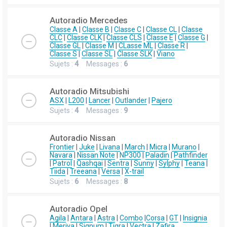
Autoradio Mercedes
Classe A
|
Classe B
|
Classe C
|
Classe CL
|
Classe
CLC
|
Classe CLK
|
Classe CLS
|
Classe E
|
Classe G
|
Classe GL
|
Classe M
|
CLasse ML
|
Classe R
|
Classe S
|
Classe SL
|
Classe SLK
|
Viano
Sujets :
4
Messages :
6
Autoradio Mitsubishi
ASX
|
L200
|
Lancer
|
Outlander
|
Pajero
Sujets :
4
Messages :
9
Autoradio Nissan
Frontier
|
Juke
|
Livana
|
March
|
Micra
|
Murano
|
Navara
|
Nissan Note
|
NP300
|
Paladin
|
Pathfinder
|
Patrol
|
Qashqai
|
Sentra
|
Sunny
|
Sylphy
|
Teana
|
Tiida
|
Treeana
|
Versa
|
X-trail
Sujets :
6
Messages :
8
Autoradio Opel
Agila
|
Antara
|
Astra
|
Combo
|
Corsa
|
GT
|
Insignia
|
Meriva
|
Signum
|
Tigra
|
Vectra
|
Zafira