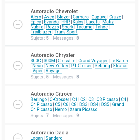
Autoradio Chevrolet
Alero
|
Aveo
|
Blazer
|
Camaro
|
Captiva
|
Cruze
|
Epica
|
Evanda
|
HHR
|
Kalos
|
Lacetti
|
Matiz
|
Nubira
|
Rezzo
|
Spark
|
Tacuma
|
Tahoe
|
Trailblazer
|
Trans Sport
Sujets :
5
Messages :
8
Autoradio Chrysler
300C
|
300M
|
Crossfire
|
Grand Voyager
|
Le Baron
|
Neon
|
New Yorker
|
PT Cruiser
|
Sebring
|
Stratus
|
Viper
|
Voyager
Sujets :
5
Messages :
8
Autoradio Citroën
Berlingo
|
C-Crosser
|
C1
|
C2
|
C3
|
C3 Picasso
|
C4
|
C4 Picasso
|
C5
|
C6
|
C8
|
DS3
|
DS4
|
DS5
|
Grand
C4 Picasso
|
Nemo
|
Xsara Picasso
Sujets :
7
Messages :
9
Autoradio Dacia
Logan
|
Sandero