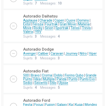
Sujets :
7
Messages :
10
Autoradio Daihatsu
Applause
|
Charade
|
Copen
|
Cuore
|
Domino
|
Extol
|
Feroza
|
Fourtrak
|
Gran Move
|
Materia
|
Move
|
Rocky
|
Sirion
|
Sportrak
|
Terios
|
Trevis
|
Valera
|
YRV
Sujets :
3
Messages :
4
Autoradio Dodge
Avenger
|
Caliber
|
Caravan
|
Journey
|
Nitro
|
Viper
Sujets :
3
Messages :
3
Autoradio Fiat
500
|
Bravo
|
Croma
|
Doblo
|
Fiorino Qubo
|
Grande
Punto
|
Idea
|
Multipla
|
Panda
|
Punto
|
Punto Evo
|
Sedici
|
Seicento
|
Stilo
|
Ulysse
Sujets :
4
Messages :
5
Autoradio Ford
Fiesta
|
Focus
|
Fusion
|
Galaxy
|
Ka
|
Kuga
|
Mondeo