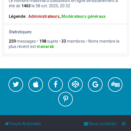
Le nombre maximal d’utilisateurs en ligne simultanément a
été de
1463
le 08 oct. 2025, 20:32
Légende :
Administrateurs
,
Modérateurs généraux
Statistiques
259
messages •
198
sujets •
33
membres • Notre membre le
plus récent est
manarak
Forum Autoradio
Nous contacter