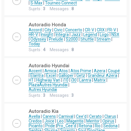
|
S-Max
|
Tourneo Connect
Sujets :
3
Messages :
8
Autoradio Honda
Accord
|
City
|
Civic
|
Concerto
|
CR-V
|
CRX
|
FR-V
|
HR-V
|
Insight
|
Integra
|
Jazz
|
Legend
|
Logo
|
NSX
|
Odyssey
|
Prelude
|
S2000
|
Shuttle
|
Stream
|
Today
Sujets :
4
Messages :
8
Autoradio Hyundai
Accent
|
Amica
|
Atos
|
Atos Prime
|
Azera
|
Coupé
|
Elantra
|
Excel
|
Galloper
|
Getz
|
Grandeur Azera
|
H1
|
Highway Van
|
i10
|
i30
|
Lantra
|
Matrix
|
Plaza
Autres Hyundai
|
Autres Hyundai
Sujets :
3
Messages :
3
Autoradio Kia
Avella
|
Carens
|
Carnival
|
Cee'd
|
Cerato
|
Clarus
|
Credos
|
Joice
|
Leo
|
Magentis
|
Mentor
|
Opirus
|
Picanto
|
Pride
|
Pro_Cee'd
|
Retona
|
Rio
|
Sedona
|
Sephia
|
Shuma
|
Sorento
|
Soul
|
Sportage