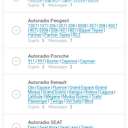
Sujets :
5
Messages :
7
Autoradio Peugeot
1007
|
107
|
206
|
207
|
208
|
3008
|
307
|
308
|
4007
|
407
|
5008
|
508
|
607
|
807
|
Bipper Tepee
|
Partner
|
Partner Tepee
|
RCZ
Sujets :
3
Messages :
7
Autoradio Porsche
911
|
997
|
Boxter
|
Cayenne
|
Cayman
Sujets :
2
Messages :
2
Autoradio Renault
Clio
|
Espace
|
Fluence
|
Grand Espace
|
Grand
Modus
|
Grand Scénic
|
Kangoo
|
Koleos
|
Laguna
|
Latitude
|
Mégane
|
Modus
|
Scénic
|
Trafic
Passenger
|
Twingo
|
Vel Satis
|
Wind
Sujets :
2
Messages :
2
Autoradio SEAT
Exeo
|
Seat Ibiza
|
Seat Leon
|
Toledo