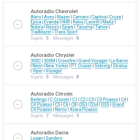
Autoradio Chevrolet
Alero
|
Aveo
|
Blazer
|
Camaro
|
Captiva
|
Cruze
|
Epica
|
Evanda
|
HHR
|
Kalos
|
Lacetti
|
Matiz
|
Nubira
|
Rezzo
|
Spark
|
Tacuma
|
Tahoe
|
Trailblazer
|
Trans Sport
Sujets :
5
Messages :
8
Autoradio Chrysler
300C
|
300M
|
Crossfire
|
Grand Voyager
|
Le Baron
|
Neon
|
New Yorker
|
PT Cruiser
|
Sebring
|
Stratus
|
Viper
|
Voyager
Sujets :
5
Messages :
8
Autoradio Citroën
Berlingo
|
C-Crosser
|
C1
|
C2
|
C3
|
C3 Picasso
|
C4
|
C4 Picasso
|
C5
|
C6
|
C8
|
DS3
|
DS4
|
DS5
|
Grand
C4 Picasso
|
Nemo
|
Xsara Picasso
Sujets :
7
Messages :
9
Autoradio Dacia
Logan
|
Sandero