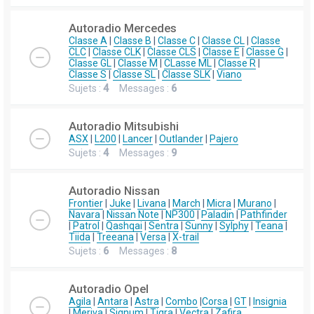
Autoradio Mercedes
Classe A
|
Classe B
|
Classe C
|
Classe CL
|
Classe
CLC
|
Classe CLK
|
Classe CLS
|
Classe E
|
Classe G
|
Classe GL
|
Classe M
|
CLasse ML
|
Classe R
|
Classe S
|
Classe SL
|
Classe SLK
|
Viano
Sujets :
4
Messages :
6
Autoradio Mitsubishi
ASX
|
L200
|
Lancer
|
Outlander
|
Pajero
Sujets :
4
Messages :
9
Autoradio Nissan
Frontier
|
Juke
|
Livana
|
March
|
Micra
|
Murano
|
Navara
|
Nissan Note
|
NP300
|
Paladin
|
Pathfinder
|
Patrol
|
Qashqai
|
Sentra
|
Sunny
|
Sylphy
|
Teana
|
Tiida
|
Treeana
|
Versa
|
X-trail
Sujets :
6
Messages :
8
Autoradio Opel
Agila
|
Antara
|
Astra
|
Combo
|
Corsa
|
GT
|
Insignia
|
Meriva
|
Signum
|
Tigra
|
Vectra
|
Zafira