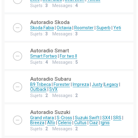
Sujets :
3
Messages :
4
Autoradio Skoda
Skoda Fabia
|
Octavia
|
Roomster
|
Superb
|
Yeti
Sujets :
3
Messages :
3
Autoradio Smart
Smart Fortwo
|
For two II
Sujets :
4
Messages :
5
Autoradio Subaru
B9 Tribeca
|
Forester
|
Impreza
|
Justy
|
Legacy
|
Outback
|
SVX
Sujets :
2
Messages :
2
Autoradio Suzuki
Grand vitara
|
S-Cross
|
Suzuki Swift
|
SX4
|
SRS
|
Breeza
|
Alto
|
Celerio
|
Cultus
|
Ciaz
|
Ignis
Sujets :
2
Messages :
2