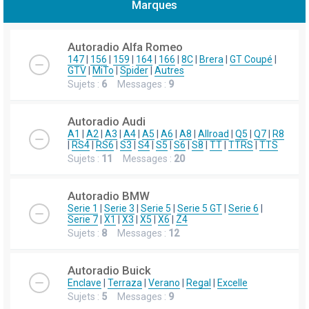
Marques
h
e
Autoradio Alfa Romeo
r
147
|
156
|
159
|
164
|
166
|
8C
|
Brera
|
GT Coupé
|
GTV
|
MiTo
|
Spider
|
Autres
c
Sujets :
6
Messages :
9
h
e
Autoradio Audi
r
A1
|
A2
|
A3
|
A4
|
A5
|
A6
|
A8
|
Allroad
|
Q5
|
Q7
|
R8
|
RS4
|
RS6
|
S3
|
S4
|
S5
|
S6
|
S8
|
TT
|
TTRS
|
TTS
Sujets :
11
Messages :
20
Autoradio BMW
Serie 1
|
Serie 3
|
Serie 5
|
Serie 5 GT
|
Serie 6
|
Serie 7
|
X1
|
X3
|
X5
|
X6
|
Z4
Sujets :
8
Messages :
12
Autoradio Buick
Enclave
|
Terraza
|
Verano
|
Regal
|
Excelle
Sujets :
5
Messages :
9