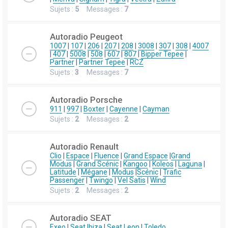
Sujets :
5
Messages :
7
Autoradio Peugeot
1007
|
107
|
206
|
207
|
208
|
3008
|
307
|
308
|
4007
|
407
|
5008
|
508
|
607
|
807
|
Bipper Tepee
|
Partner
|
Partner Tepee
|
RCZ
Sujets :
3
Messages :
7
Autoradio Porsche
911
|
997
|
Boxter
|
Cayenne
|
Cayman
Sujets :
2
Messages :
2
Autoradio Renault
Clio
|
Espace
|
Fluence
|
Grand Espace
|
Grand
Modus
|
Grand Scénic
|
Kangoo
|
Koleos
|
Laguna
|
Latitude
|
Mégane
|
Modus
|
Scénic
|
Trafic
Passenger
|
Twingo
|
Vel Satis
|
Wind
Sujets :
2
Messages :
2
Autoradio SEAT
Exeo
|
Seat Ibiza
|
Seat Leon
|
Toledo