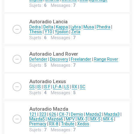
Sujets :
6
Messages :
7
Autoradio Lancia
Dedra
|
Delta
|
Kappa
|
Lybra
|
Musa
|
Phedra
|
Thesis
|
Y10
|
Ypsilon
|
Zeta
Sujets :
6
Messages :
7
Autoradio Land Rover
Defender
|
Discovery
|
Freelander
|
Range Rover
Sujets :
5
Messages :
7
Autoradio Lexus
GS
|
IS
|
IS F
|
LF-A
|
LS
|
RX
|
SC
Sujets :
4
Messages :
5
Autoradio Mazda
121
|
323
|
626
|
CX-7
|
Demio
|
Mazda2
|
Mazda3
|
Mazda5
|
Mazda6
|
MPV
|
MX-3
|
MX-5
|
MX-6
|
Premacy
|
RX-8
|
Tribute
|
Xedos
Sujets :
7
Messages :
7