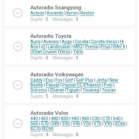
Autoradio Ssangyong
Actyon
|
Korando
|
Kyron
|
Rexton
Sujets :
3
Messages :
3
Autoradio Toyota
Auris
|
Avensis
|
Aygo
|
Corolla
|
Corolla Verso
|
Hi
Ace
|
iQ
|
Landcruiser
|
MR2
|
Previa
|
Prius
|
RAV 4
|
Urban Cruiser
|
Verso
|
Yaris
Sujets :
3
Messages :
3
Autoradio Volkswagen
Caddy
|
Eos
|
Fox
|
Golf
|
Golf Plus
|
Jetta
|
New
Beetle
|
Passat
|
Passat CC
|
Phaeton
|
Polo
|
Scirocco
|
Sharan
|
Tiguan
|
Touareg
|
Touran
Sujets :
5
Messages :
4
Autoradio Volvo
440
|
460
|
480
|
850
|
940
|
960
|
C30
|
C70
|
S40
|
S60
|
S70
|
S80
|
S90
|
V40
|
V50
|
V70
|
V90
|
XC60
|
XC70
|
XC90
Sujets :
4
Messages :
8