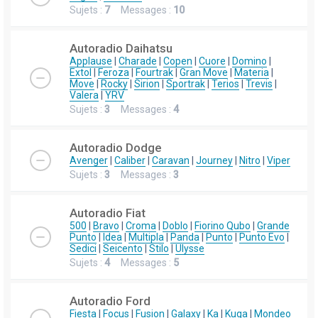
Sujets :
7
Messages :
10
Autoradio Daihatsu
Applause
|
Charade
|
Copen
|
Cuore
|
Domino
|
Extol
|
Feroza
|
Fourtrak
|
Gran Move
|
Materia
|
Move
|
Rocky
|
Sirion
|
Sportrak
|
Terios
|
Trevis
|
Valera
|
YRV
Sujets :
3
Messages :
4
Autoradio Dodge
Avenger
|
Caliber
|
Caravan
|
Journey
|
Nitro
|
Viper
Sujets :
3
Messages :
3
Autoradio Fiat
500
|
Bravo
|
Croma
|
Doblo
|
Fiorino Qubo
|
Grande
Punto
|
Idea
|
Multipla
|
Panda
|
Punto
|
Punto Evo
|
Sedici
|
Seicento
|
Stilo
|
Ulysse
Sujets :
4
Messages :
5
Autoradio Ford
Fiesta
|
Focus
|
Fusion
|
Galaxy
|
Ka
|
Kuga
|
Mondeo