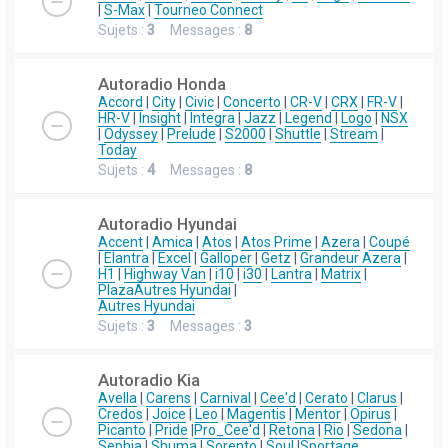
|
S-Max
|
Tourneo Connect
Sujets :
3
Messages :
8
Autoradio Honda
Accord
|
City
|
Civic
|
Concerto
|
CR-V
|
CRX
|
FR-V
|
HR-V
|
Insight
|
Integra
|
Jazz
|
Legend
|
Logo
|
NSX
|
Odyssey
|
Prelude
|
S2000
|
Shuttle
|
Stream
|
Today
Sujets :
4
Messages :
8
Autoradio Hyundai
Accent
|
Amica
|
Atos
|
Atos Prime
|
Azera
|
Coupé
|
Elantra
|
Excel
|
Galloper
|
Getz
|
Grandeur Azera
|
H1
|
Highway Van
|
i10
|
i30
|
Lantra
|
Matrix
|
Plaza
Autres Hyundai
|
Autres Hyundai
Sujets :
3
Messages :
3
Autoradio Kia
Avella
|
Carens
|
Carnival
|
Cee'd
|
Cerato
|
Clarus
|
Credos
|
Joice
|
Leo
|
Magentis
|
Mentor
|
Opirus
|
Picanto
|
Pride
|
Pro_Cee'd
|
Retona
|
Rio
|
Sedona
|
Sephia
|
Shuma
|
Sorento
|
Soul
|
Sportage