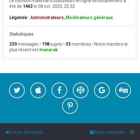
Le nombre maximal d’utilisateurs en ligne simultanément a
été de
1463
le 08 oct. 2025, 20:32
Légende :
Administrateurs
,
Modérateurs généraux
Statistiques
259
messages •
198
sujets •
33
membres • Notre membre le
plus récent est
manarak
Forum Autoradio
Nous contacter