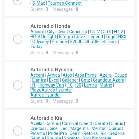
|
S-Max
|
Tourneo Connect
Sujets :
3
Messages :
8
Autoradio Honda
Accord
|
City
|
Civic
|
Concerto
|
CR-V
|
CRX
|
FR-V
|
HR-V
|
Insight
|
Integra
|
Jazz
|
Legend
|
Logo
|
NSX
|
Odyssey
|
Prelude
|
S2000
|
Shuttle
|
Stream
|
Today
Sujets :
4
Messages :
8
Autoradio Hyundai
Accent
|
Amica
|
Atos
|
Atos Prime
|
Azera
|
Coupé
|
Elantra
|
Excel
|
Galloper
|
Getz
|
Grandeur Azera
|
H1
|
Highway Van
|
i10
|
i30
|
Lantra
|
Matrix
|
Plaza
Autres Hyundai
|
Autres Hyundai
Sujets :
3
Messages :
3
Autoradio Kia
Avella
|
Carens
|
Carnival
|
Cee'd
|
Cerato
|
Clarus
|
Credos
|
Joice
|
Leo
|
Magentis
|
Mentor
|
Opirus
|
Picanto
|
Pride
|
Pro_Cee'd
|
Retona
|
Rio
|
Sedona
|
Sephia
|
Shuma
|
Sorento
|
Soul
|
Sportage