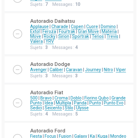
Sujets :
7
Messages :
10
Autoradio Daihatsu
Applause
|
Charade
|
Copen
|
Cuore
|
Domino
|
Extol
|
Feroza
|
Fourtrak
|
Gran Move
|
Materia
|
Move
|
Rocky
|
Sirion
|
Sportrak
|
Terios
|
Trevis
|
Valera
|
YRV
Sujets :
3
Messages :
4
Autoradio Dodge
Avenger
|
Caliber
|
Caravan
|
Journey
|
Nitro
|
Viper
Sujets :
3
Messages :
3
Autoradio Fiat
500
|
Bravo
|
Croma
|
Doblo
|
Fiorino Qubo
|
Grande
Punto
|
Idea
|
Multipla
|
Panda
|
Punto
|
Punto Evo
|
Sedici
|
Seicento
|
Stilo
|
Ulysse
Sujets :
4
Messages :
5
Autoradio Ford
Fiesta
|
Focus
|
Fusion
|
Galaxy
|
Ka
|
Kuga
|
Mondeo