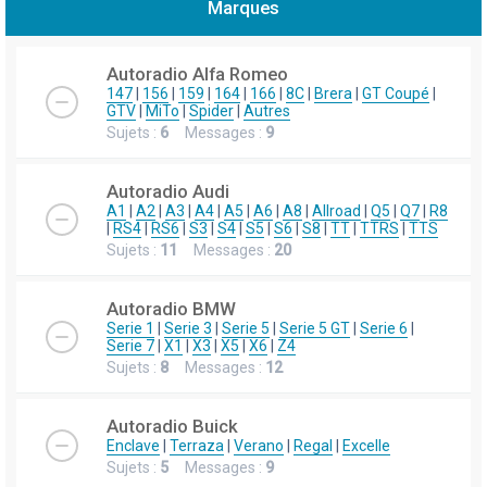
Marques
h
e
Autoradio Alfa Romeo
r
147
|
156
|
159
|
164
|
166
|
8C
|
Brera
|
GT Coupé
|
GTV
|
MiTo
|
Spider
|
Autres
c
Sujets :
6
Messages :
9
h
e
Autoradio Audi
r
A1
|
A2
|
A3
|
A4
|
A5
|
A6
|
A8
|
Allroad
|
Q5
|
Q7
|
R8
|
RS4
|
RS6
|
S3
|
S4
|
S5
|
S6
|
S8
|
TT
|
TTRS
|
TTS
Sujets :
11
Messages :
20
Autoradio BMW
Serie 1
|
Serie 3
|
Serie 5
|
Serie 5 GT
|
Serie 6
|
Serie 7
|
X1
|
X3
|
X5
|
X6
|
Z4
Sujets :
8
Messages :
12
Autoradio Buick
Enclave
|
Terraza
|
Verano
|
Regal
|
Excelle
Sujets :
5
Messages :
9