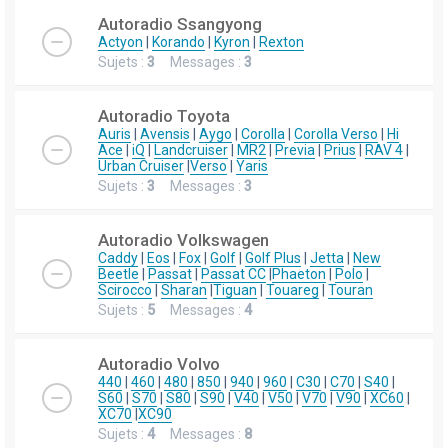
Autoradio Ssangyong
Actyon
|
Korando
|
Kyron
|
Rexton
Sujets :
3
Messages :
3
Autoradio Toyota
Auris
|
Avensis
|
Aygo
|
Corolla
|
Corolla Verso
|
Hi
Ace
|
iQ
|
Landcruiser
|
MR2
|
Previa
|
Prius
|
RAV 4
|
Urban Cruiser
|
Verso
|
Yaris
Sujets :
3
Messages :
3
Autoradio Volkswagen
Caddy
|
Eos
|
Fox
|
Golf
|
Golf Plus
|
Jetta
|
New
Beetle
|
Passat
|
Passat CC
|
Phaeton
|
Polo
|
Scirocco
|
Sharan
|
Tiguan
|
Touareg
|
Touran
Sujets :
5
Messages :
4
Autoradio Volvo
440
|
460
|
480
|
850
|
940
|
960
|
C30
|
C70
|
S40
|
S60
|
S70
|
S80
|
S90
|
V40
|
V50
|
V70
|
V90
|
XC60
|
XC70
|
XC90
Sujets :
4
Messages :
8