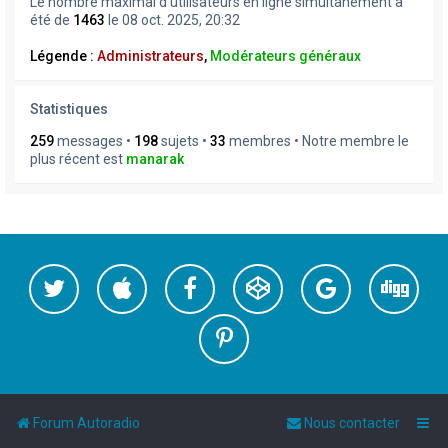
Le nombre maximal d’utilisateurs en ligne simultanément a
été de
1463
le 08 oct. 2025, 20:32
Légende :
Administrateurs
,
Modérateurs généraux
Statistiques
259
messages •
198
sujets •
33
membres • Notre membre le
plus récent est
manarak
Forum Autoradio
Nous contacter