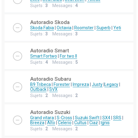
Sujets :
3
Messages :
4
Autoradio Skoda
Skoda Fabia
|
Octavia
|
Roomster
|
Superb
|
Yeti
Sujets :
3
Messages :
3
Autoradio Smart
Smart Fortwo
|
For two II
Sujets :
4
Messages :
5
Autoradio Subaru
B9 Tribeca
|
Forester
|
Impreza
|
Justy
|
Legacy
|
Outback
|
SVX
Sujets :
2
Messages :
2
Autoradio Suzuki
Grand vitara
|
S-Cross
|
Suzuki Swift
|
SX4
|
SRS
|
Breeza
|
Alto
|
Celerio
|
Cultus
|
Ciaz
|
Ignis
Sujets :
2
Messages :
2