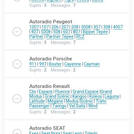
Sujets :
5
Messages :
7
Autoradio Peugeot
1007
|
107
|
206
|
207
|
208
|
3008
|
307
|
308
|
4007
|
407
|
5008
|
508
|
607
|
807
|
Bipper Tepee
|
Partner
|
Partner Tepee
|
RCZ
Sujets :
3
Messages :
7
Autoradio Porsche
911
|
997
|
Boxter
|
Cayenne
|
Cayman
Sujets :
2
Messages :
2
Autoradio Renault
Clio
|
Espace
|
Fluence
|
Grand Espace
|
Grand
Modus
|
Grand Scénic
|
Kangoo
|
Koleos
|
Laguna
|
Latitude
|
Mégane
|
Modus
|
Scénic
|
Trafic
Passenger
|
Twingo
|
Vel Satis
|
Wind
Sujets :
2
Messages :
2
Autoradio SEAT
Exeo
|
Seat Ibiza
|
Seat Leon
|
Toledo