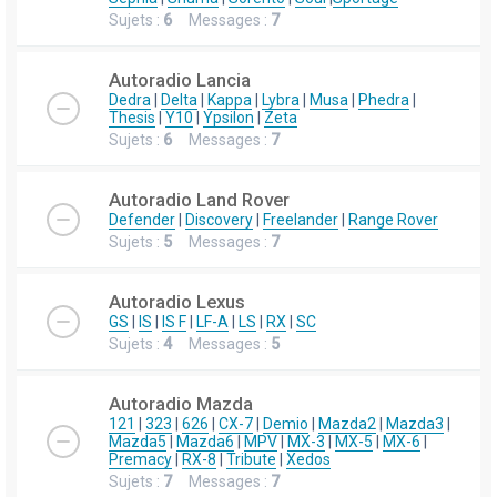
Sujets :
6
Messages :
7
Autoradio Lancia
Dedra
|
Delta
|
Kappa
|
Lybra
|
Musa
|
Phedra
|
Thesis
|
Y10
|
Ypsilon
|
Zeta
Sujets :
6
Messages :
7
Autoradio Land Rover
Defender
|
Discovery
|
Freelander
|
Range Rover
Sujets :
5
Messages :
7
Autoradio Lexus
GS
|
IS
|
IS F
|
LF-A
|
LS
|
RX
|
SC
Sujets :
4
Messages :
5
Autoradio Mazda
121
|
323
|
626
|
CX-7
|
Demio
|
Mazda2
|
Mazda3
|
Mazda5
|
Mazda6
|
MPV
|
MX-3
|
MX-5
|
MX-6
|
Premacy
|
RX-8
|
Tribute
|
Xedos
Sujets :
7
Messages :
7