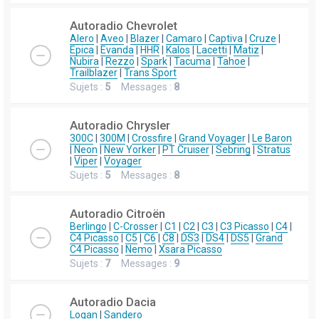
Autoradio Chevrolet
Alero
|
Aveo
|
Blazer
|
Camaro
|
Captiva
|
Cruze
|
Epica
|
Evanda
|
HHR
|
Kalos
|
Lacetti
|
Matiz
|
Nubira
|
Rezzo
|
Spark
|
Tacuma
|
Tahoe
|
Trailblazer
|
Trans Sport
Sujets :
5
Messages :
8
Autoradio Chrysler
300C
|
300M
|
Crossfire
|
Grand Voyager
|
Le Baron
|
Neon
|
New Yorker
|
PT Cruiser
|
Sebring
|
Stratus
|
Viper
|
Voyager
Sujets :
5
Messages :
8
Autoradio Citroën
Berlingo
|
C-Crosser
|
C1
|
C2
|
C3
|
C3 Picasso
|
C4
|
C4 Picasso
|
C5
|
C6
|
C8
|
DS3
|
DS4
|
DS5
|
Grand
C4 Picasso
|
Nemo
|
Xsara Picasso
Sujets :
7
Messages :
9
Autoradio Dacia
Logan
|
Sandero