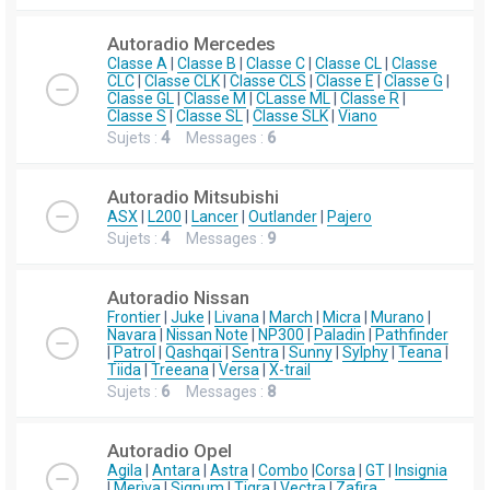
Autoradio Mercedes
Classe A
|
Classe B
|
Classe C
|
Classe CL
|
Classe
CLC
|
Classe CLK
|
Classe CLS
|
Classe E
|
Classe G
|
Classe GL
|
Classe M
|
CLasse ML
|
Classe R
|
Classe S
|
Classe SL
|
Classe SLK
|
Viano
Sujets :
4
Messages :
6
Autoradio Mitsubishi
ASX
|
L200
|
Lancer
|
Outlander
|
Pajero
Sujets :
4
Messages :
9
Autoradio Nissan
Frontier
|
Juke
|
Livana
|
March
|
Micra
|
Murano
|
Navara
|
Nissan Note
|
NP300
|
Paladin
|
Pathfinder
|
Patrol
|
Qashqai
|
Sentra
|
Sunny
|
Sylphy
|
Teana
|
Tiida
|
Treeana
|
Versa
|
X-trail
Sujets :
6
Messages :
8
Autoradio Opel
Agila
|
Antara
|
Astra
|
Combo
|
Corsa
|
GT
|
Insignia
|
Meriva
|
Signum
|
Tigra
|
Vectra
|
Zafira