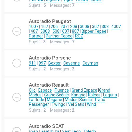
Sujets :
5
Messages :
7
Autoradio Peugeot
1007
|
107
|
206
|
207
|
208
|
3008
|
307
|
308
|
4007
|
407
|
5008
|
508
|
607
|
807
|
Bipper Tepee
|
Partner
|
Partner Tepee
|
RCZ
Sujets :
3
Messages :
7
Autoradio Porsche
911
|
997
|
Boxter
|
Cayenne
|
Cayman
Sujets :
2
Messages :
2
Autoradio Renault
Clio
|
Espace
|
Fluence
|
Grand Espace
|
Grand
Modus
|
Grand Scénic
|
Kangoo
|
Koleos
|
Laguna
|
Latitude
|
Mégane
|
Modus
|
Scénic
|
Trafic
Passenger
|
Twingo
|
Vel Satis
|
Wind
Sujets :
2
Messages :
2
Autoradio SEAT
Exeo
|
Seat Ibiza
|
Seat Leon
|
Toledo