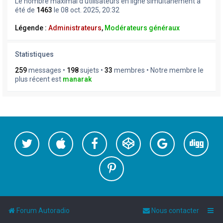
Le nombre maximal d’utilisateurs en ligne simultanément a
été de
1463
le 08 oct. 2025, 20:32
Légende :
Administrateurs
,
Modérateurs généraux
Statistiques
259
messages •
198
sujets •
33
membres • Notre membre le
plus récent est
manarak
Forum Autoradio
Nous contacter