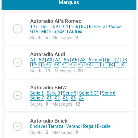
Marques
h
e
Autoradio Alfa Romeo
r
147
|
156
|
159
|
164
|
166
|
8C
|
Brera
|
GT Coupé
|
GTV
|
MiTo
|
Spider
|
Autres
c
Sujets :
6
Messages :
9
h
e
Autoradio Audi
r
A1
|
A2
|
A3
|
A4
|
A5
|
A6
|
A8
|
Allroad
|
Q5
|
Q7
|
R8
|
RS4
|
RS6
|
S3
|
S4
|
S5
|
S6
|
S8
|
TT
|
TTRS
|
TTS
Sujets :
11
Messages :
20
Autoradio BMW
Serie 1
|
Serie 3
|
Serie 5
|
Serie 5 GT
|
Serie 6
|
Serie 7
|
X1
|
X3
|
X5
|
X6
|
Z4
Sujets :
8
Messages :
12
Autoradio Buick
Enclave
|
Terraza
|
Verano
|
Regal
|
Excelle
Sujets :
5
Messages :
9