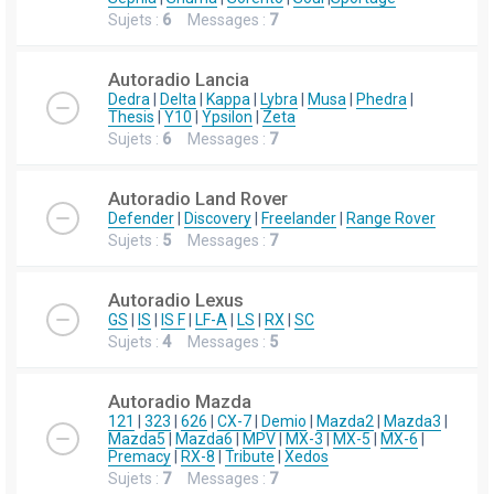
Sujets :
6
Messages :
7
Autoradio Lancia
Dedra
|
Delta
|
Kappa
|
Lybra
|
Musa
|
Phedra
|
Thesis
|
Y10
|
Ypsilon
|
Zeta
Sujets :
6
Messages :
7
Autoradio Land Rover
Defender
|
Discovery
|
Freelander
|
Range Rover
Sujets :
5
Messages :
7
Autoradio Lexus
GS
|
IS
|
IS F
|
LF-A
|
LS
|
RX
|
SC
Sujets :
4
Messages :
5
Autoradio Mazda
121
|
323
|
626
|
CX-7
|
Demio
|
Mazda2
|
Mazda3
|
Mazda5
|
Mazda6
|
MPV
|
MX-3
|
MX-5
|
MX-6
|
Premacy
|
RX-8
|
Tribute
|
Xedos
Sujets :
7
Messages :
7