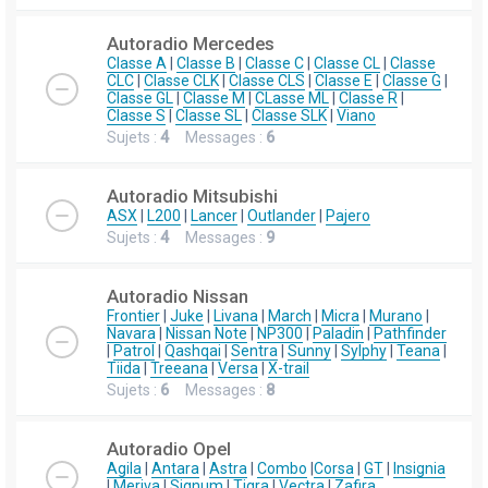
Autoradio Mercedes
Classe A
|
Classe B
|
Classe C
|
Classe CL
|
Classe
CLC
|
Classe CLK
|
Classe CLS
|
Classe E
|
Classe G
|
Classe GL
|
Classe M
|
CLasse ML
|
Classe R
|
Classe S
|
Classe SL
|
Classe SLK
|
Viano
Sujets :
4
Messages :
6
Autoradio Mitsubishi
ASX
|
L200
|
Lancer
|
Outlander
|
Pajero
Sujets :
4
Messages :
9
Autoradio Nissan
Frontier
|
Juke
|
Livana
|
March
|
Micra
|
Murano
|
Navara
|
Nissan Note
|
NP300
|
Paladin
|
Pathfinder
|
Patrol
|
Qashqai
|
Sentra
|
Sunny
|
Sylphy
|
Teana
|
Tiida
|
Treeana
|
Versa
|
X-trail
Sujets :
6
Messages :
8
Autoradio Opel
Agila
|
Antara
|
Astra
|
Combo
|
Corsa
|
GT
|
Insignia
|
Meriva
|
Signum
|
Tigra
|
Vectra
|
Zafira