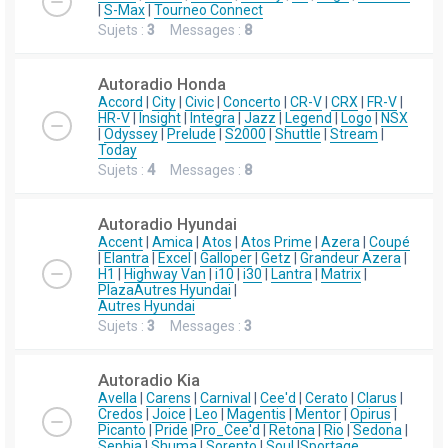
|
S-Max
|
Tourneo Connect
Sujets :
3
Messages :
8
Autoradio Honda
Accord
|
City
|
Civic
|
Concerto
|
CR-V
|
CRX
|
FR-V
|
HR-V
|
Insight
|
Integra
|
Jazz
|
Legend
|
Logo
|
NSX
|
Odyssey
|
Prelude
|
S2000
|
Shuttle
|
Stream
|
Today
Sujets :
4
Messages :
8
Autoradio Hyundai
Accent
|
Amica
|
Atos
|
Atos Prime
|
Azera
|
Coupé
|
Elantra
|
Excel
|
Galloper
|
Getz
|
Grandeur Azera
|
H1
|
Highway Van
|
i10
|
i30
|
Lantra
|
Matrix
|
Plaza
Autres Hyundai
|
Autres Hyundai
Sujets :
3
Messages :
3
Autoradio Kia
Avella
|
Carens
|
Carnival
|
Cee'd
|
Cerato
|
Clarus
|
Credos
|
Joice
|
Leo
|
Magentis
|
Mentor
|
Opirus
|
Picanto
|
Pride
|
Pro_Cee'd
|
Retona
|
Rio
|
Sedona
|
Sephia
|
Shuma
|
Sorento
|
Soul
|
Sportage