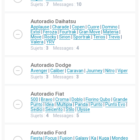
Sujets :
7
Messages :
10
Autoradio Daihatsu
Applause
|
Charade
|
Copen
|
Cuore
|
Domino
|
Extol
|
Feroza
|
Fourtrak
|
Gran Move
|
Materia
|
Move
|
Rocky
|
Sirion
|
Sportrak
|
Terios
|
Trevis
|
Valera
|
YRV
Sujets :
3
Messages :
4
Autoradio Dodge
Avenger
|
Caliber
|
Caravan
|
Journey
|
Nitro
|
Viper
Sujets :
3
Messages :
3
Autoradio Fiat
500
|
Bravo
|
Croma
|
Doblo
|
Fiorino Qubo
|
Grande
Punto
|
Idea
|
Multipla
|
Panda
|
Punto
|
Punto Evo
|
Sedici
|
Seicento
|
Stilo
|
Ulysse
Sujets :
4
Messages :
5
Autoradio Ford
Fiesta
|
Focus
|
Fusion
|
Galaxy
|
Ka
|
Kuga
|
Mondeo