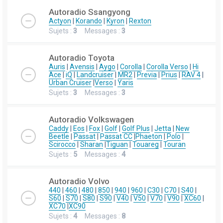
Autoradio Ssangyong
Actyon
|
Korando
|
Kyron
|
Rexton
Sujets :
3
Messages :
3
Autoradio Toyota
Auris
|
Avensis
|
Aygo
|
Corolla
|
Corolla Verso
|
Hi
Ace
|
iQ
|
Landcruiser
|
MR2
|
Previa
|
Prius
|
RAV 4
|
Urban Cruiser
|
Verso
|
Yaris
Sujets :
3
Messages :
3
Autoradio Volkswagen
Caddy
|
Eos
|
Fox
|
Golf
|
Golf Plus
|
Jetta
|
New
Beetle
|
Passat
|
Passat CC
|
Phaeton
|
Polo
|
Scirocco
|
Sharan
|
Tiguan
|
Touareg
|
Touran
Sujets :
5
Messages :
4
Autoradio Volvo
440
|
460
|
480
|
850
|
940
|
960
|
C30
|
C70
|
S40
|
S60
|
S70
|
S80
|
S90
|
V40
|
V50
|
V70
|
V90
|
XC60
|
XC70
|
XC90
Sujets :
4
Messages :
8