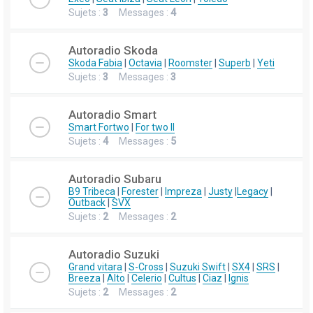
Sujets :
3
Messages :
4
Autoradio Skoda
Skoda Fabia
|
Octavia
|
Roomster
|
Superb
|
Yeti
Sujets :
3
Messages :
3
Autoradio Smart
Smart Fortwo
|
For two II
Sujets :
4
Messages :
5
Autoradio Subaru
B9 Tribeca
|
Forester
|
Impreza
|
Justy
|
Legacy
|
Outback
|
SVX
Sujets :
2
Messages :
2
Autoradio Suzuki
Grand vitara
|
S-Cross
|
Suzuki Swift
|
SX4
|
SRS
|
Breeza
|
Alto
|
Celerio
|
Cultus
|
Ciaz
|
Ignis
Sujets :
2
Messages :
2