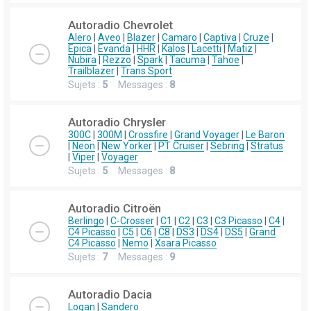
Autoradio Chevrolet
Alero
|
Aveo
|
Blazer
|
Camaro
|
Captiva
|
Cruze
|
Epica
|
Evanda
|
HHR
|
Kalos
|
Lacetti
|
Matiz
|
Nubira
|
Rezzo
|
Spark
|
Tacuma
|
Tahoe
|
Trailblazer
|
Trans Sport
Sujets :
5
Messages :
8
Autoradio Chrysler
300C
|
300M
|
Crossfire
|
Grand Voyager
|
Le Baron
|
Neon
|
New Yorker
|
PT Cruiser
|
Sebring
|
Stratus
|
Viper
|
Voyager
Sujets :
5
Messages :
8
Autoradio Citroën
Berlingo
|
C-Crosser
|
C1
|
C2
|
C3
|
C3 Picasso
|
C4
|
C4 Picasso
|
C5
|
C6
|
C8
|
DS3
|
DS4
|
DS5
|
Grand
C4 Picasso
|
Nemo
|
Xsara Picasso
Sujets :
7
Messages :
9
Autoradio Dacia
Logan
|
Sandero