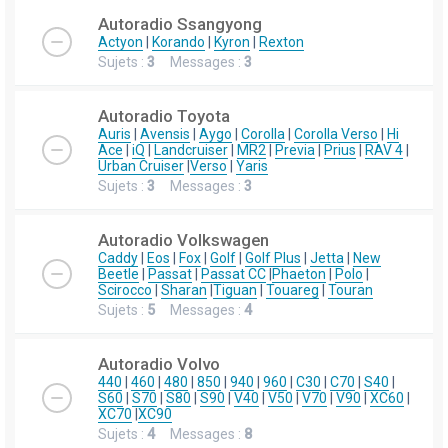
Autoradio Ssangyong
Actyon
|
Korando
|
Kyron
|
Rexton
Sujets :
3
Messages :
3
Autoradio Toyota
Auris
|
Avensis
|
Aygo
|
Corolla
|
Corolla Verso
|
Hi
Ace
|
iQ
|
Landcruiser
|
MR2
|
Previa
|
Prius
|
RAV 4
|
Urban Cruiser
|
Verso
|
Yaris
Sujets :
3
Messages :
3
Autoradio Volkswagen
Caddy
|
Eos
|
Fox
|
Golf
|
Golf Plus
|
Jetta
|
New
Beetle
|
Passat
|
Passat CC
|
Phaeton
|
Polo
|
Scirocco
|
Sharan
|
Tiguan
|
Touareg
|
Touran
Sujets :
5
Messages :
4
Autoradio Volvo
440
|
460
|
480
|
850
|
940
|
960
|
C30
|
C70
|
S40
|
S60
|
S70
|
S80
|
S90
|
V40
|
V50
|
V70
|
V90
|
XC60
|
XC70
|
XC90
Sujets :
4
Messages :
8