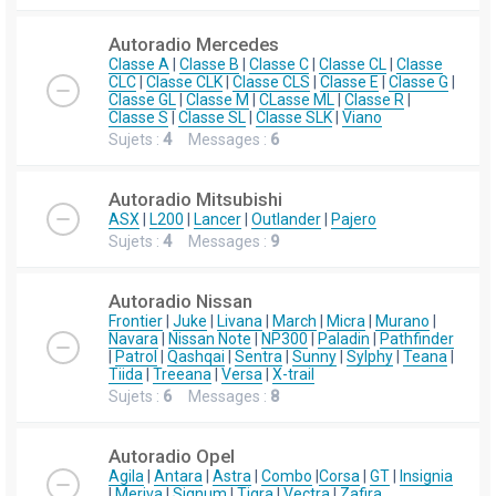
Autoradio Mercedes
Classe A
|
Classe B
|
Classe C
|
Classe CL
|
Classe
CLC
|
Classe CLK
|
Classe CLS
|
Classe E
|
Classe G
|
Classe GL
|
Classe M
|
CLasse ML
|
Classe R
|
Classe S
|
Classe SL
|
Classe SLK
|
Viano
Sujets :
4
Messages :
6
Autoradio Mitsubishi
ASX
|
L200
|
Lancer
|
Outlander
|
Pajero
Sujets :
4
Messages :
9
Autoradio Nissan
Frontier
|
Juke
|
Livana
|
March
|
Micra
|
Murano
|
Navara
|
Nissan Note
|
NP300
|
Paladin
|
Pathfinder
|
Patrol
|
Qashqai
|
Sentra
|
Sunny
|
Sylphy
|
Teana
|
Tiida
|
Treeana
|
Versa
|
X-trail
Sujets :
6
Messages :
8
Autoradio Opel
Agila
|
Antara
|
Astra
|
Combo
|
Corsa
|
GT
|
Insignia
|
Meriva
|
Signum
|
Tigra
|
Vectra
|
Zafira