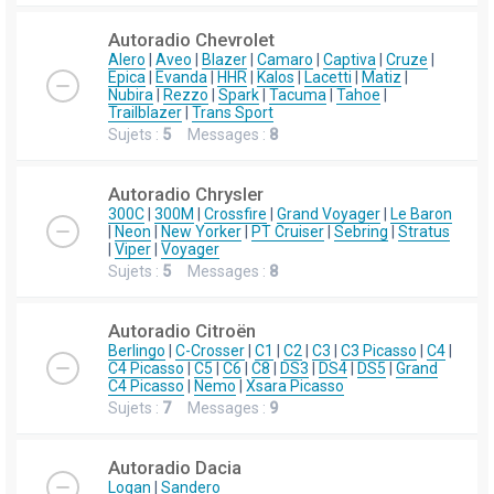
Autoradio Chevrolet
Alero
|
Aveo
|
Blazer
|
Camaro
|
Captiva
|
Cruze
|
Epica
|
Evanda
|
HHR
|
Kalos
|
Lacetti
|
Matiz
|
Nubira
|
Rezzo
|
Spark
|
Tacuma
|
Tahoe
|
Trailblazer
|
Trans Sport
Sujets :
5
Messages :
8
Autoradio Chrysler
300C
|
300M
|
Crossfire
|
Grand Voyager
|
Le Baron
|
Neon
|
New Yorker
|
PT Cruiser
|
Sebring
|
Stratus
|
Viper
|
Voyager
Sujets :
5
Messages :
8
Autoradio Citroën
Berlingo
|
C-Crosser
|
C1
|
C2
|
C3
|
C3 Picasso
|
C4
|
C4 Picasso
|
C5
|
C6
|
C8
|
DS3
|
DS4
|
DS5
|
Grand
C4 Picasso
|
Nemo
|
Xsara Picasso
Sujets :
7
Messages :
9
Autoradio Dacia
Logan
|
Sandero