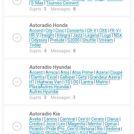
|
S-Max
|
Tourneo Connect
Sujets :
3
Messages :
8
Autoradio Honda
Accord
|
City
|
Civic
|
Concerto
|
CR-V
|
CRX
|
FR-V
|
HR-V
|
Insight
|
Integra
|
Jazz
|
Legend
|
Logo
|
NSX
|
Odyssey
|
Prelude
|
S2000
|
Shuttle
|
Stream
|
Today
Sujets :
4
Messages :
8
Autoradio Hyundai
Accent
|
Amica
|
Atos
|
Atos Prime
|
Azera
|
Coupé
|
Elantra
|
Excel
|
Galloper
|
Getz
|
Grandeur Azera
|
H1
|
Highway Van
|
i10
|
i30
|
Lantra
|
Matrix
|
Plaza
Autres Hyundai
|
Autres Hyundai
Sujets :
3
Messages :
3
Autoradio Kia
Avella
|
Carens
|
Carnival
|
Cee'd
|
Cerato
|
Clarus
|
Credos
|
Joice
|
Leo
|
Magentis
|
Mentor
|
Opirus
|
Picanto
|
Pride
|
Pro_Cee'd
|
Retona
|
Rio
|
Sedona
|
Sephia
|
Shuma
|
Sorento
|
Soul
|
Sportage