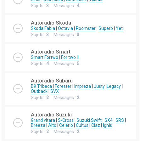
Sujets :
3
Messages :
4
Autoradio Skoda
Skoda Fabia
|
Octavia
|
Roomster
|
Superb
|
Yeti
Sujets :
3
Messages :
3
Autoradio Smart
Smart Fortwo
|
For two II
Sujets :
4
Messages :
5
Autoradio Subaru
B9 Tribeca
|
Forester
|
Impreza
|
Justy
|
Legacy
|
Outback
|
SVX
Sujets :
2
Messages :
2
Autoradio Suzuki
Grand vitara
|
S-Cross
|
Suzuki Swift
|
SX4
|
SRS
|
Breeza
|
Alto
|
Celerio
|
Cultus
|
Ciaz
|
Ignis
Sujets :
2
Messages :
2