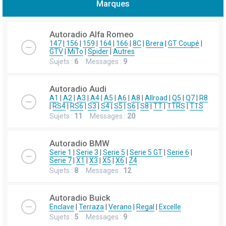
Marques
h
e
Autoradio Alfa Romeo
r
147
|
156
|
159
|
164
|
166
|
8C
|
Brera
|
GT Coupé
|
GTV
|
MiTo
|
Spider
|
Autres
c
Sujets :
6
Messages :
9
h
e
Autoradio Audi
r
A1
|
A2
|
A3
|
A4
|
A5
|
A6
|
A8
|
Allroad
|
Q5
|
Q7
|
R8
|
RS4
|
RS6
|
S3
|
S4
|
S5
|
S6
|
S8
|
TT
|
TTRS
|
TTS
Sujets :
11
Messages :
20
Autoradio BMW
Serie 1
|
Serie 3
|
Serie 5
|
Serie 5 GT
|
Serie 6
|
Serie 7
|
X1
|
X3
|
X5
|
X6
|
Z4
Sujets :
8
Messages :
12
Autoradio Buick
Enclave
|
Terraza
|
Verano
|
Regal
|
Excelle
Sujets :
5
Messages :
9