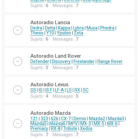
Sujets :
6
Messages :
7
Autoradio Lancia
Dedra
|
Delta
|
Kappa
|
Lybra
|
Musa
|
Phedra
|
Thesis
|
Y10
|
Ypsilon
|
Zeta
Sujets :
6
Messages :
7
Autoradio Land Rover
Defender
|
Discovery
|
Freelander
|
Range Rover
Sujets :
5
Messages :
7
Autoradio Lexus
GS
|
IS
|
IS F
|
LF-A
|
LS
|
RX
|
SC
Sujets :
4
Messages :
5
Autoradio Mazda
121
|
323
|
626
|
CX-7
|
Demio
|
Mazda2
|
Mazda3
|
Mazda5
|
Mazda6
|
MPV
|
MX-3
|
MX-5
|
MX-6
|
Premacy
|
RX-8
|
Tribute
|
Xedos
Sujets :
7
Messages :
7