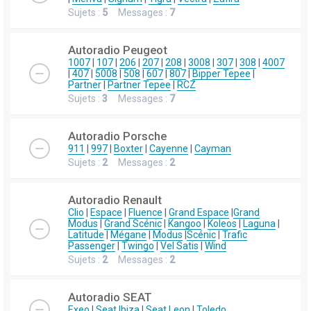
Sujets :
5
Messages :
7
Autoradio Peugeot
1007
|
107
|
206
|
207
|
208
|
3008
|
307
|
308
|
4007
|
407
|
5008
|
508
|
607
|
807
|
Bipper Tepee
|
Partner
|
Partner Tepee
|
RCZ
Sujets :
3
Messages :
7
Autoradio Porsche
911
|
997
|
Boxter
|
Cayenne
|
Cayman
Sujets :
2
Messages :
2
Autoradio Renault
Clio
|
Espace
|
Fluence
|
Grand Espace
|
Grand
Modus
|
Grand Scénic
|
Kangoo
|
Koleos
|
Laguna
|
Latitude
|
Mégane
|
Modus
|
Scénic
|
Trafic
Passenger
|
Twingo
|
Vel Satis
|
Wind
Sujets :
2
Messages :
2
Autoradio SEAT
Exeo
|
Seat Ibiza
|
Seat Leon
|
Toledo