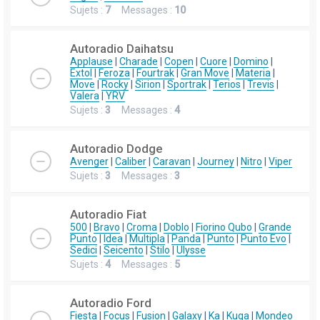
Sujets :
7
Messages :
10
Autoradio Daihatsu
Applause
|
Charade
|
Copen
|
Cuore
|
Domino
|
Extol
|
Feroza
|
Fourtrak
|
Gran Move
|
Materia
|
Move
|
Rocky
|
Sirion
|
Sportrak
|
Terios
|
Trevis
|
Valera
|
YRV
Sujets :
3
Messages :
4
Autoradio Dodge
Avenger
|
Caliber
|
Caravan
|
Journey
|
Nitro
|
Viper
Sujets :
3
Messages :
3
Autoradio Fiat
500
|
Bravo
|
Croma
|
Doblo
|
Fiorino Qubo
|
Grande
Punto
|
Idea
|
Multipla
|
Panda
|
Punto
|
Punto Evo
|
Sedici
|
Seicento
|
Stilo
|
Ulysse
Sujets :
4
Messages :
5
Autoradio Ford
Fiesta
|
Focus
|
Fusion
|
Galaxy
|
Ka
|
Kuga
|
Mondeo