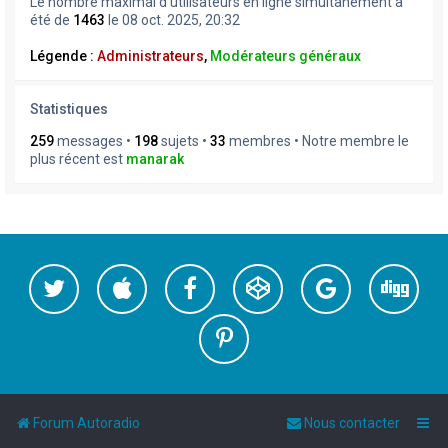
Le nombre maximal d’utilisateurs en ligne simultanément a
été de
1463
le 08 oct. 2025, 20:32
Légende :
Administrateurs
,
Modérateurs généraux
Statistiques
259
messages •
198
sujets •
33
membres • Notre membre le
plus récent est
manarak
Forum Autoradio
Nous contacter