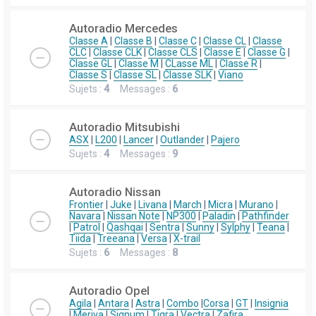
Autoradio Mercedes
Classe A
|
Classe B
|
Classe C
|
Classe CL
|
Classe
CLC
|
Classe CLK
|
Classe CLS
|
Classe E
|
Classe G
|
Classe GL
|
Classe M
|
CLasse ML
|
Classe R
|
Classe S
|
Classe SL
|
Classe SLK
|
Viano
Sujets :
4
Messages :
6
Autoradio Mitsubishi
ASX
|
L200
|
Lancer
|
Outlander
|
Pajero
Sujets :
4
Messages :
9
Autoradio Nissan
Frontier
|
Juke
|
Livana
|
March
|
Micra
|
Murano
|
Navara
|
Nissan Note
|
NP300
|
Paladin
|
Pathfinder
|
Patrol
|
Qashqai
|
Sentra
|
Sunny
|
Sylphy
|
Teana
|
Tiida
|
Treeana
|
Versa
|
X-trail
Sujets :
6
Messages :
8
Autoradio Opel
Agila
|
Antara
|
Astra
|
Combo
|
Corsa
|
GT
|
Insignia
|
Meriva
|
Signum
|
Tigra
|
Vectra
|
Zafira