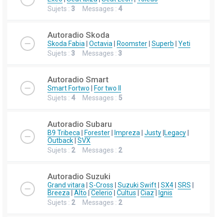
Sujets :
3
Messages :
4
Autoradio Skoda
Skoda Fabia
|
Octavia
|
Roomster
|
Superb
|
Yeti
Sujets :
3
Messages :
3
Autoradio Smart
Smart Fortwo
|
For two II
Sujets :
4
Messages :
5
Autoradio Subaru
B9 Tribeca
|
Forester
|
Impreza
|
Justy
|
Legacy
|
Outback
|
SVX
Sujets :
2
Messages :
2
Autoradio Suzuki
Grand vitara
|
S-Cross
|
Suzuki Swift
|
SX4
|
SRS
|
Breeza
|
Alto
|
Celerio
|
Cultus
|
Ciaz
|
Ignis
Sujets :
2
Messages :
2