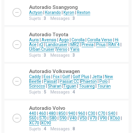
Autoradio Ssangyong
Actyon
|
Korando
|
Kyron
|
Rexton
Sujets :
3
Messages :
3
Autoradio Toyota
Auris
|
Avensis
|
Aygo
|
Corolla
|
Corolla Verso
|
Hi
Ace
|
iQ
|
Landcruiser
|
MR2
|
Previa
|
Prius
|
RAV 4
|
Urban Cruiser
|
Verso
|
Yaris
Sujets :
3
Messages :
3
Autoradio Volkswagen
Caddy
|
Eos
|
Fox
|
Golf
|
Golf Plus
|
Jetta
|
New
Beetle
|
Passat
|
Passat CC
|
Phaeton
|
Polo
|
Scirocco
|
Sharan
|
Tiguan
|
Touareg
|
Touran
Sujets :
5
Messages :
4
Autoradio Volvo
440
|
460
|
480
|
850
|
940
|
960
|
C30
|
C70
|
S40
|
S60
|
S70
|
S80
|
S90
|
V40
|
V50
|
V70
|
V90
|
XC60
|
XC70
|
XC90
Sujets :
4
Messages :
8