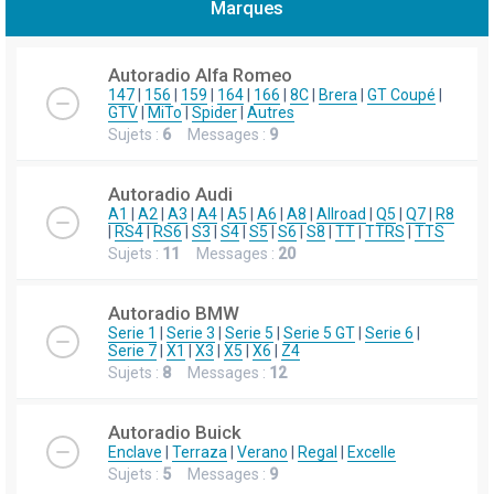
Marques
h
e
Autoradio Alfa Romeo
r
147
|
156
|
159
|
164
|
166
|
8C
|
Brera
|
GT Coupé
|
GTV
|
MiTo
|
Spider
|
Autres
c
Sujets :
6
Messages :
9
h
e
Autoradio Audi
r
A1
|
A2
|
A3
|
A4
|
A5
|
A6
|
A8
|
Allroad
|
Q5
|
Q7
|
R8
|
RS4
|
RS6
|
S3
|
S4
|
S5
|
S6
|
S8
|
TT
|
TTRS
|
TTS
Sujets :
11
Messages :
20
Autoradio BMW
Serie 1
|
Serie 3
|
Serie 5
|
Serie 5 GT
|
Serie 6
|
Serie 7
|
X1
|
X3
|
X5
|
X6
|
Z4
Sujets :
8
Messages :
12
Autoradio Buick
Enclave
|
Terraza
|
Verano
|
Regal
|
Excelle
Sujets :
5
Messages :
9