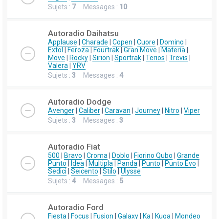
Sujets :
7
Messages :
10
Autoradio Daihatsu
Applause
|
Charade
|
Copen
|
Cuore
|
Domino
|
Extol
|
Feroza
|
Fourtrak
|
Gran Move
|
Materia
|
Move
|
Rocky
|
Sirion
|
Sportrak
|
Terios
|
Trevis
|
Valera
|
YRV
Sujets :
3
Messages :
4
Autoradio Dodge
Avenger
|
Caliber
|
Caravan
|
Journey
|
Nitro
|
Viper
Sujets :
3
Messages :
3
Autoradio Fiat
500
|
Bravo
|
Croma
|
Doblo
|
Fiorino Qubo
|
Grande
Punto
|
Idea
|
Multipla
|
Panda
|
Punto
|
Punto Evo
|
Sedici
|
Seicento
|
Stilo
|
Ulysse
Sujets :
4
Messages :
5
Autoradio Ford
Fiesta
|
Focus
|
Fusion
|
Galaxy
|
Ka
|
Kuga
|
Mondeo