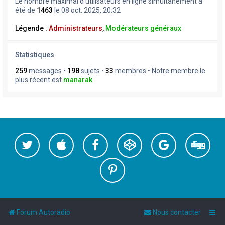
Le nombre maximal d’utilisateurs en ligne simultanément a
été de
1463
le 08 oct. 2025, 20:32
Légende :
Administrateurs
,
Modérateurs généraux
Statistiques
259
messages •
198
sujets •
33
membres • Notre membre le
plus récent est
manarak
Forum Autoradio
Nous contacter