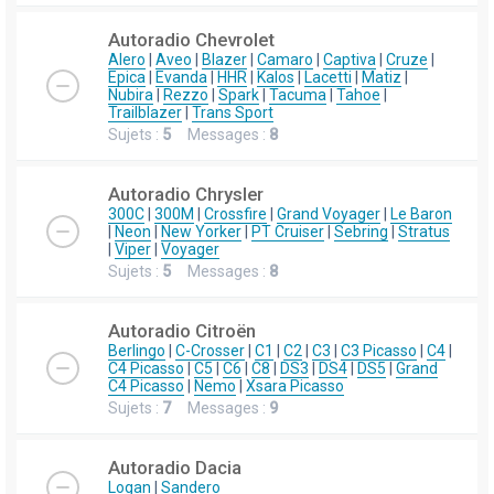
Autoradio Chevrolet
Alero
|
Aveo
|
Blazer
|
Camaro
|
Captiva
|
Cruze
|
Epica
|
Evanda
|
HHR
|
Kalos
|
Lacetti
|
Matiz
|
Nubira
|
Rezzo
|
Spark
|
Tacuma
|
Tahoe
|
Trailblazer
|
Trans Sport
Sujets :
5
Messages :
8
Autoradio Chrysler
300C
|
300M
|
Crossfire
|
Grand Voyager
|
Le Baron
|
Neon
|
New Yorker
|
PT Cruiser
|
Sebring
|
Stratus
|
Viper
|
Voyager
Sujets :
5
Messages :
8
Autoradio Citroën
Berlingo
|
C-Crosser
|
C1
|
C2
|
C3
|
C3 Picasso
|
C4
|
C4 Picasso
|
C5
|
C6
|
C8
|
DS3
|
DS4
|
DS5
|
Grand
C4 Picasso
|
Nemo
|
Xsara Picasso
Sujets :
7
Messages :
9
Autoradio Dacia
Logan
|
Sandero