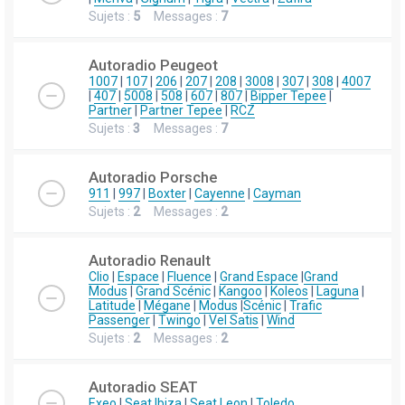
Sujets :
5
Messages :
7
Autoradio Peugeot
1007
|
107
|
206
|
207
|
208
|
3008
|
307
|
308
|
4007
|
407
|
5008
|
508
|
607
|
807
|
Bipper Tepee
|
Partner
|
Partner Tepee
|
RCZ
Sujets :
3
Messages :
7
Autoradio Porsche
911
|
997
|
Boxter
|
Cayenne
|
Cayman
Sujets :
2
Messages :
2
Autoradio Renault
Clio
|
Espace
|
Fluence
|
Grand Espace
|
Grand
Modus
|
Grand Scénic
|
Kangoo
|
Koleos
|
Laguna
|
Latitude
|
Mégane
|
Modus
|
Scénic
|
Trafic
Passenger
|
Twingo
|
Vel Satis
|
Wind
Sujets :
2
Messages :
2
Autoradio SEAT
Exeo
|
Seat Ibiza
|
Seat Leon
|
Toledo