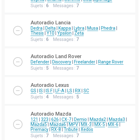
Sujets :
6
Messages :
7
Autoradio Lancia
Dedra
|
Delta
|
Kappa
|
Lybra
|
Musa
|
Phedra
|
Thesis
|
Y10
|
Ypsilon
|
Zeta
Sujets :
6
Messages :
7
Autoradio Land Rover
Defender
|
Discovery
|
Freelander
|
Range Rover
Sujets :
5
Messages :
7
Autoradio Lexus
GS
|
IS
|
IS F
|
LF-A
|
LS
|
RX
|
SC
Sujets :
4
Messages :
5
Autoradio Mazda
121
|
323
|
626
|
CX-7
|
Demio
|
Mazda2
|
Mazda3
|
Mazda5
|
Mazda6
|
MPV
|
MX-3
|
MX-5
|
MX-6
|
Premacy
|
RX-8
|
Tribute
|
Xedos
Sujets :
7
Messages :
7