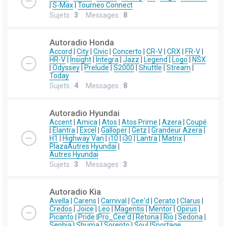
|
S-Max
|
Tourneo Connect
Sujets :
3
Messages :
8
Autoradio Honda
Accord
|
City
|
Civic
|
Concerto
|
CR-V
|
CRX
|
FR-V
|
HR-V
|
Insight
|
Integra
|
Jazz
|
Legend
|
Logo
|
NSX
|
Odyssey
|
Prelude
|
S2000
|
Shuttle
|
Stream
|
Today
Sujets :
4
Messages :
8
Autoradio Hyundai
Accent
|
Amica
|
Atos
|
Atos Prime
|
Azera
|
Coupé
|
Elantra
|
Excel
|
Galloper
|
Getz
|
Grandeur Azera
|
H1
|
Highway Van
|
i10
|
i30
|
Lantra
|
Matrix
|
Plaza
Autres Hyundai
|
Autres Hyundai
Sujets :
3
Messages :
3
Autoradio Kia
Avella
|
Carens
|
Carnival
|
Cee'd
|
Cerato
|
Clarus
|
Credos
|
Joice
|
Leo
|
Magentis
|
Mentor
|
Opirus
|
Picanto
|
Pride
|
Pro_Cee'd
|
Retona
|
Rio
|
Sedona
|
Sephia
|
Shuma
|
Sorento
|
Soul
|
Sportage