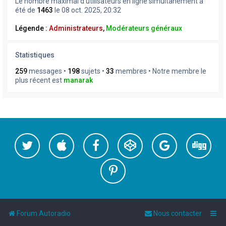
Le nombre maximal d’utilisateurs en ligne simultanément a
été de
1463
le 08 oct. 2025, 20:32
Légende :
Administrateurs
,
Modérateurs généraux
Statistiques
259
messages •
198
sujets •
33
membres • Notre membre le
plus récent est
manarak
Forum Autoradio
Nous contacter