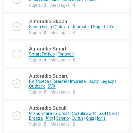
Sujets :
3
Messages :
4
Autoradio Skoda
Skoda Fabia
|
Octavia
|
Roomster
|
Superb
|
Yeti
Sujets :
3
Messages :
3
Autoradio Smart
Smart Fortwo
|
For two II
Sujets :
4
Messages :
5
Autoradio Subaru
B9 Tribeca
|
Forester
|
Impreza
|
Justy
|
Legacy
|
Outback
|
SVX
Sujets :
2
Messages :
2
Autoradio Suzuki
Grand vitara
|
S-Cross
|
Suzuki Swift
|
SX4
|
SRS
|
Breeza
|
Alto
|
Celerio
|
Cultus
|
Ciaz
|
Ignis
Sujets :
2
Messages :
2