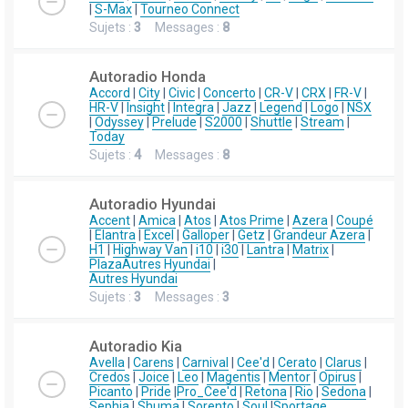
|
S-Max
|
Tourneo Connect
Sujets :
3
Messages :
8
Autoradio Honda
Accord
|
City
|
Civic
|
Concerto
|
CR-V
|
CRX
|
FR-V
|
HR-V
|
Insight
|
Integra
|
Jazz
|
Legend
|
Logo
|
NSX
|
Odyssey
|
Prelude
|
S2000
|
Shuttle
|
Stream
|
Today
Sujets :
4
Messages :
8
Autoradio Hyundai
Accent
|
Amica
|
Atos
|
Atos Prime
|
Azera
|
Coupé
|
Elantra
|
Excel
|
Galloper
|
Getz
|
Grandeur Azera
|
H1
|
Highway Van
|
i10
|
i30
|
Lantra
|
Matrix
|
Plaza
Autres Hyundai
|
Autres Hyundai
Sujets :
3
Messages :
3
Autoradio Kia
Avella
|
Carens
|
Carnival
|
Cee'd
|
Cerato
|
Clarus
|
Credos
|
Joice
|
Leo
|
Magentis
|
Mentor
|
Opirus
|
Picanto
|
Pride
|
Pro_Cee'd
|
Retona
|
Rio
|
Sedona
|
Sephia
|
Shuma
|
Sorento
|
Soul
|
Sportage