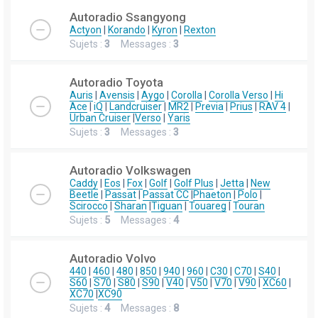
Autoradio Ssangyong
Actyon
|
Korando
|
Kyron
|
Rexton
Sujets :
3
Messages :
3
Autoradio Toyota
Auris
|
Avensis
|
Aygo
|
Corolla
|
Corolla Verso
|
Hi
Ace
|
iQ
|
Landcruiser
|
MR2
|
Previa
|
Prius
|
RAV 4
|
Urban Cruiser
|
Verso
|
Yaris
Sujets :
3
Messages :
3
Autoradio Volkswagen
Caddy
|
Eos
|
Fox
|
Golf
|
Golf Plus
|
Jetta
|
New
Beetle
|
Passat
|
Passat CC
|
Phaeton
|
Polo
|
Scirocco
|
Sharan
|
Tiguan
|
Touareg
|
Touran
Sujets :
5
Messages :
4
Autoradio Volvo
440
|
460
|
480
|
850
|
940
|
960
|
C30
|
C70
|
S40
|
S60
|
S70
|
S80
|
S90
|
V40
|
V50
|
V70
|
V90
|
XC60
|
XC70
|
XC90
Sujets :
4
Messages :
8