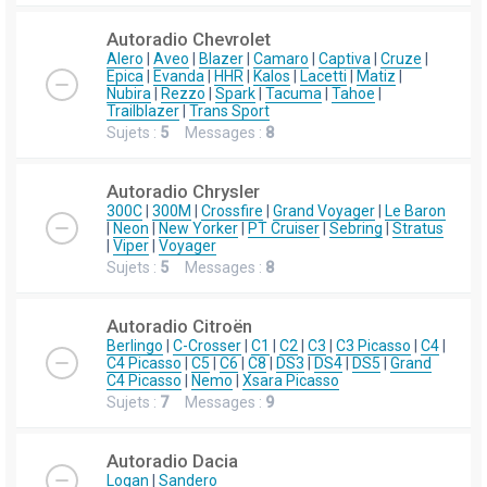
Autoradio Chevrolet
Alero
|
Aveo
|
Blazer
|
Camaro
|
Captiva
|
Cruze
|
Epica
|
Evanda
|
HHR
|
Kalos
|
Lacetti
|
Matiz
|
Nubira
|
Rezzo
|
Spark
|
Tacuma
|
Tahoe
|
Trailblazer
|
Trans Sport
Sujets :
5
Messages :
8
Autoradio Chrysler
300C
|
300M
|
Crossfire
|
Grand Voyager
|
Le Baron
|
Neon
|
New Yorker
|
PT Cruiser
|
Sebring
|
Stratus
|
Viper
|
Voyager
Sujets :
5
Messages :
8
Autoradio Citroën
Berlingo
|
C-Crosser
|
C1
|
C2
|
C3
|
C3 Picasso
|
C4
|
C4 Picasso
|
C5
|
C6
|
C8
|
DS3
|
DS4
|
DS5
|
Grand
C4 Picasso
|
Nemo
|
Xsara Picasso
Sujets :
7
Messages :
9
Autoradio Dacia
Logan
|
Sandero