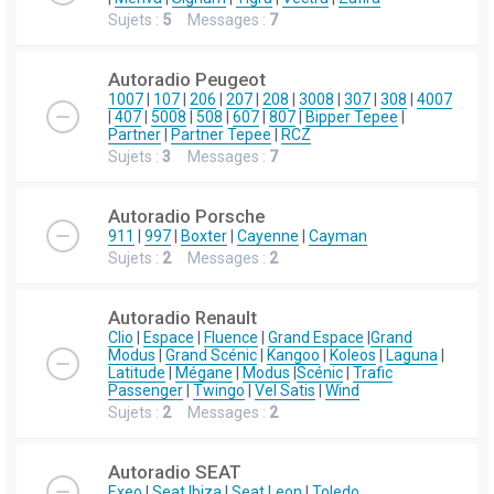
Sujets :
5
Messages :
7
Autoradio Peugeot
1007
|
107
|
206
|
207
|
208
|
3008
|
307
|
308
|
4007
|
407
|
5008
|
508
|
607
|
807
|
Bipper Tepee
|
Partner
|
Partner Tepee
|
RCZ
Sujets :
3
Messages :
7
Autoradio Porsche
911
|
997
|
Boxter
|
Cayenne
|
Cayman
Sujets :
2
Messages :
2
Autoradio Renault
Clio
|
Espace
|
Fluence
|
Grand Espace
|
Grand
Modus
|
Grand Scénic
|
Kangoo
|
Koleos
|
Laguna
|
Latitude
|
Mégane
|
Modus
|
Scénic
|
Trafic
Passenger
|
Twingo
|
Vel Satis
|
Wind
Sujets :
2
Messages :
2
Autoradio SEAT
Exeo
|
Seat Ibiza
|
Seat Leon
|
Toledo