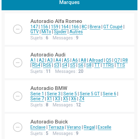
Marques
h
e
Autoradio Alfa Romeo
r
147
|
156
|
159
|
164
|
166
|
8C
|
Brera
|
GT Coupé
|
GTV
|
MiTo
|
Spider
|
Autres
c
Sujets :
6
Messages :
9
h
e
Autoradio Audi
r
A1
|
A2
|
A3
|
A4
|
A5
|
A6
|
A8
|
Allroad
|
Q5
|
Q7
|
R8
|
RS4
|
RS6
|
S3
|
S4
|
S5
|
S6
|
S8
|
TT
|
TTRS
|
TTS
Sujets :
11
Messages :
20
Autoradio BMW
Serie 1
|
Serie 3
|
Serie 5
|
Serie 5 GT
|
Serie 6
|
Serie 7
|
X1
|
X3
|
X5
|
X6
|
Z4
Sujets :
8
Messages :
12
Autoradio Buick
Enclave
|
Terraza
|
Verano
|
Regal
|
Excelle
Sujets :
5
Messages :
9