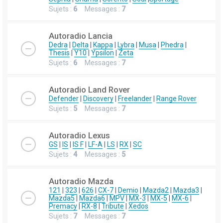
Sujets :
6
Messages :
7
Autoradio Lancia
Dedra
|
Delta
|
Kappa
|
Lybra
|
Musa
|
Phedra
|
Thesis
|
Y10
|
Ypsilon
|
Zeta
Sujets :
6
Messages :
7
Autoradio Land Rover
Defender
|
Discovery
|
Freelander
|
Range Rover
Sujets :
5
Messages :
7
Autoradio Lexus
GS
|
IS
|
IS F
|
LF-A
|
LS
|
RX
|
SC
Sujets :
4
Messages :
5
Autoradio Mazda
121
|
323
|
626
|
CX-7
|
Demio
|
Mazda2
|
Mazda3
|
Mazda5
|
Mazda6
|
MPV
|
MX-3
|
MX-5
|
MX-6
|
Premacy
|
RX-8
|
Tribute
|
Xedos
Sujets :
7
Messages :
7