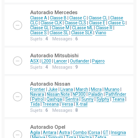
Autoradio Mercedes
Classe A
|
Classe B
|
Classe C
|
Classe CL
|
Classe
CLC
|
Classe CLK
|
Classe CLS
|
Classe E
|
Classe G
|
Classe GL
|
Classe M
|
CLasse ML
|
Classe R
|
Classe S
|
Classe SL
|
Classe SLK
|
Viano
Sujets :
4
Messages :
6
Autoradio Mitsubishi
ASX
|
L200
|
Lancer
|
Outlander
|
Pajero
Sujets :
4
Messages :
9
Autoradio Nissan
Frontier
|
Juke
|
Livana
|
March
|
Micra
|
Murano
|
Navara
|
Nissan Note
|
NP300
|
Paladin
|
Pathfinder
|
Patrol
|
Qashqai
|
Sentra
|
Sunny
|
Sylphy
|
Teana
|
Tiida
|
Treeana
|
Versa
|
X-trail
Sujets :
6
Messages :
8
Autoradio Opel
Agila
|
Antara
|
Astra
|
Combo
|
Corsa
|
GT
|
Insignia
|
Meriva
|
Signum
|
Tigra
|
Vectra
|
Zafira