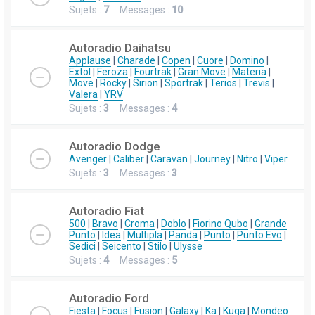
Sujets :
7
Messages :
10
Autoradio Daihatsu
Applause
|
Charade
|
Copen
|
Cuore
|
Domino
|
Extol
|
Feroza
|
Fourtrak
|
Gran Move
|
Materia
|
Move
|
Rocky
|
Sirion
|
Sportrak
|
Terios
|
Trevis
|
Valera
|
YRV
Sujets :
3
Messages :
4
Autoradio Dodge
Avenger
|
Caliber
|
Caravan
|
Journey
|
Nitro
|
Viper
Sujets :
3
Messages :
3
Autoradio Fiat
500
|
Bravo
|
Croma
|
Doblo
|
Fiorino Qubo
|
Grande
Punto
|
Idea
|
Multipla
|
Panda
|
Punto
|
Punto Evo
|
Sedici
|
Seicento
|
Stilo
|
Ulysse
Sujets :
4
Messages :
5
Autoradio Ford
Fiesta
|
Focus
|
Fusion
|
Galaxy
|
Ka
|
Kuga
|
Mondeo