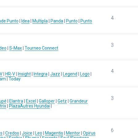
4
nde Punto
|
Idea
|
Multipla
|
Panda
|
Punto
|
Punto
3
deo
|
S-Max
|
Tourneo Connect
4
-V
|
HR-V
|
Insight
|
Integra
|
Jazz
|
Legend
|
Logo
|
eam
|
Today
3
upé
|
Elantra
|
Excel
|
Galloper
|
Getz
|
Grandeur
rix
|
Plaza
Autres Hyundai
|
6
us
|
Credos
|
Joice
|
Leo
|
Magentis
|
Mentor
|
Opirus