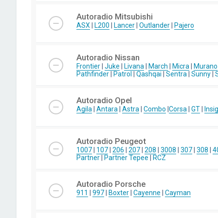
Autoradio Mitsubishi
ASX
|
L200
|
Lancer
|
Outlander
|
Pajero
Autoradio Nissan
Frontier
|
Juke
|
Livana
|
March
|
Micra
|
Murano
Pathfinder
|
Patrol
|
Qashqai
|
Sentra
|
Sunny
|
Autoradio Opel
Agila
|
Antara
|
Astra
|
Combo
|
Corsa
|
GT
|
Insi
Autoradio Peugeot
1007
|
107
|
206
|
207
|
208
|
3008
|
307
|
308
|
4
Partner
|
Partner Tepee
|
RCZ
Autoradio Porsche
911
|
997
|
Boxter
|
Cayenne
|
Cayman