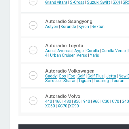
Grand vitara
|
S-Cross
|
Suzuki Swift
|
SX4
|
SR
Autoradio Ssangyong
Actyon
|
Korando
|
Kyron
|
Rexton
Autoradio Toyota
Auris
|
Avensis
|
Aygo
|
Corolla
|
Corolla Verso
|
4
|
Urban Cruiser
|
Verso
|
Yaris
Autoradio Volkswagen
Caddy
|
Eos
|
Fox
|
Golf
|
Golf Plus
|
Jetta
|
New B
Scirocco
|
Sharan
|
Tiguan
|
Touareg
|
Touran
Autoradio Volvo
440
|
460
|
480
|
850
|
940
|
960
|
C30
|
C70
|
S40
XC60
|
XC70
|
XC90