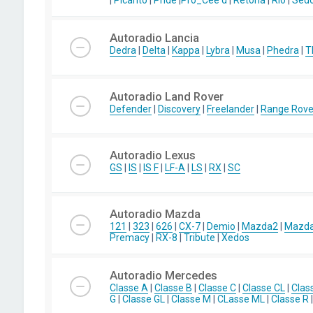
|
Picanto
|
Pride
|
Pro_Cee'd
|
Retona
|
Rio
|
Sed
Autoradio Lancia
Dedra
|
Delta
|
Kappa
|
Lybra
|
Musa
|
Phedra
|
T
Autoradio Land Rover
Defender
|
Discovery
|
Freelander
|
Range Rove
Autoradio Lexus
GS
|
IS
|
IS F
|
LF-A
|
LS
|
RX
|
SC
Autoradio Mazda
121
|
323
|
626
|
CX-7
|
Demio
|
Mazda2
|
Mazd
Premacy
|
RX-8
|
Tribute
|
Xedos
Autoradio Mercedes
Classe A
|
Classe B
|
Classe C
|
Classe CL
|
Clas
G
|
Classe GL
|
Classe M
|
CLasse ML
|
Classe R