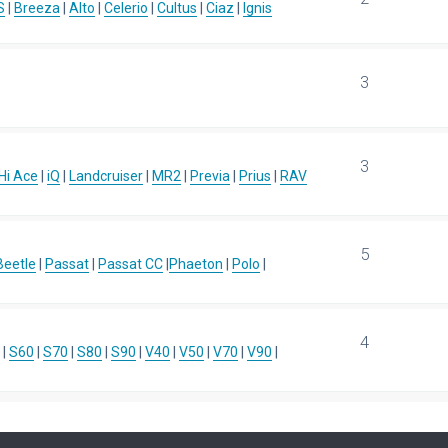
S
|
Breeza
|
Alto
|
Celerio
|
Cultus
|
Ciaz
|
Ignis
3
3
Hi Ace
|
iQ
|
Landcruiser
|
MR2
|
Previa
|
Prius
|
RAV
5
eetle
|
Passat
|
Passat CC
|
Phaeton
|
Polo
|
4
|
S60
|
S70
|
S80
|
S90
|
V40
|
V50
|
V70
|
V90
|