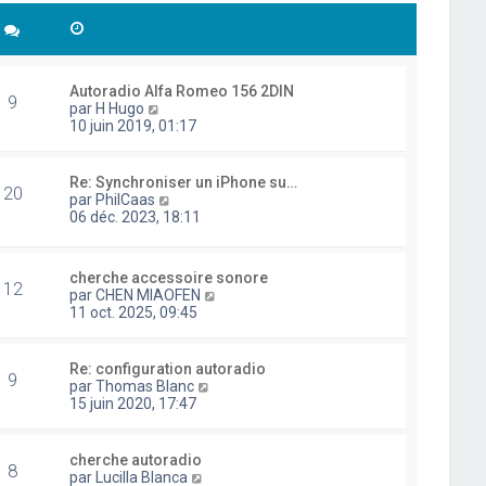
Autoradio Alfa Romeo 156 2DIN
9
C
par
H Hugo
o
10 juin 2019, 01:17
n
s
u
Re: Synchroniser un iPhone su…
20
l
C
par
PhilCaas
t
o
06 déc. 2023, 18:11
e
n
r
s
l
u
cherche accessoire sonore
e
l
12
C
par
CHEN MIAOFEN
d
t
o
11 oct. 2025, 09:45
e
e
n
r
r
s
n
l
u
i
Re: configuration autoradio
e
9
l
e
C
par
Thomas Blanc
d
t
r
o
15 juin 2020, 17:47
e
e
m
n
r
r
e
s
n
l
s
u
i
cherche autoradio
e
8
s
l
e
C
par
Lucilla Blanca
d