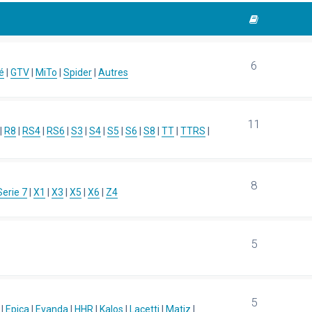
6
é
|
GTV
|
MiTo
|
Spider
|
Autres
11
|
R8
|
RS4
|
RS6
|
S3
|
S4
|
S5
|
S6
|
S8
|
TT
|
TTRS
|
8
Serie 7
|
X1
|
X3
|
X5
|
X6
|
Z4
5
5
|
Epica
|
Evanda
|
HHR
|
Kalos
|
Lacetti
|
Matiz
|