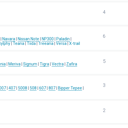
4
6
|
Navara
|
Nissan Note
|
NP300
|
Paladin
|
Sylphy
|
Teana
|
Tiida
|
Treeana
|
Versa
|
X-trail
5
gnia
|
Meriva
|
Signum
|
Tigra
|
Vectra
|
Zafira
3
007
|
407
|
5008
|
508
|
607
|
807
|
Bipper Tepee
|
2