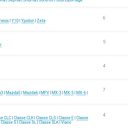
ona
|
Sephia
|
Shuma
|
Sorento
|
Soul
|
Sportage
6
hesis
|
Y10
|
Ypsilon
|
Zeta
5
r
4
7
a3
|
Mazda5
|
Mazda6
|
MPV
|
MX-3
|
MX-5
|
MX-6
|
4
se CLC
|
Classe CLK
|
Classe CLS
|
Classe E
|
Classe
|
Classe S
|
Classe SL
|
Classe SLK
|
Viano