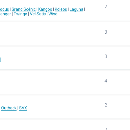
2
Modus
|
Grand Scénic
|
Kangoo
|
Koleos
|
Laguna
|
senger
|
Twingo
|
Vel Satis
|
Wind
3
3
i
4
2
|
Outback
|
SVX
2