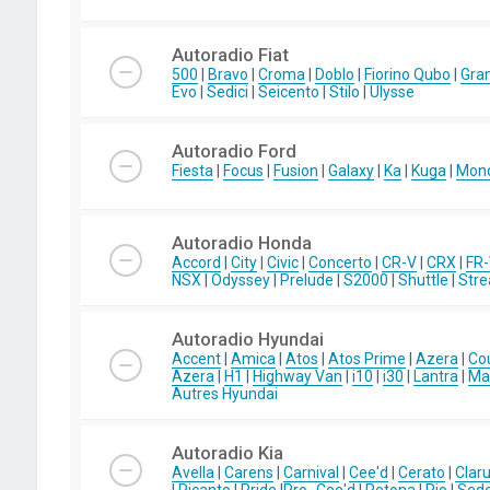
Autoradio Fiat
500
|
Bravo
|
Croma
|
Doblo
|
Fiorino Qubo
|
Gra
Evo
|
Sedici
|
Seicento
|
Stilo
|
Ulysse
Autoradio Ford
Fiesta
|
Focus
|
Fusion
|
Galaxy
|
Ka
|
Kuga
|
Mon
Autoradio Honda
Accord
|
City
|
Civic
|
Concerto
|
CR-V
|
CRX
|
FR
NSX
|
Odyssey
|
Prelude
|
S2000
|
Shuttle
|
Str
Autoradio Hyundai
Accent
|
Amica
|
Atos
|
Atos Prime
|
Azera
|
Co
Azera
|
H1
|
Highway Van
|
i10
|
i30
|
Lantra
|
Mat
Autres Hyundai
Autoradio Kia
Avella
|
Carens
|
Carnival
|
Cee'd
|
Cerato
|
Clar