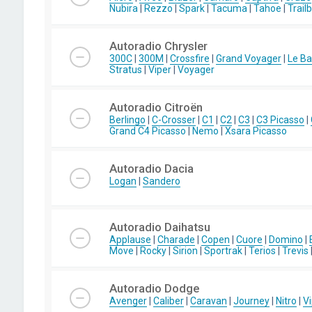
Nubira
|
Rezzo
|
Spark
|
Tacuma
|
Tahoe
|
Trail
Autoradio Chrysler
300C
|
300M
|
Crossfire
|
Grand Voyager
|
Le Ba
Stratus
|
Viper
|
Voyager
Autoradio Citroën
Berlingo
|
C-Crosser
|
C1
|
C2
|
C3
|
C3 Picasso
|
Grand C4 Picasso
|
Nemo
|
Xsara Picasso
Autoradio Dacia
Logan
|
Sandero
Autoradio Daihatsu
Applause
|
Charade
|
Copen
|
Cuore
|
Domino
|
Move
|
Rocky
|
Sirion
|
Sportrak
|
Terios
|
Trevis
Autoradio Dodge
Avenger
|
Caliber
|
Caravan
|
Journey
|
Nitro
|
Vi