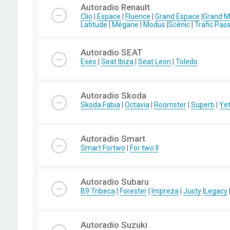
Autoradio Renault
Clio
|
Espace
|
Fluence
|
Grand Espace
|
Grand 
Latitude
|
Mégane
|
Modus
|
Scénic
|
Trafic Pas
Autoradio SEAT
Exeo
|
Seat Ibiza
|
Seat Leon
|
Toledo
Autoradio Skoda
Skoda Fabia
|
Octavia
|
Roomster
|
Superb
|
Yet
Autoradio Smart
Smart Fortwo
|
For two II
Autoradio Subaru
B9 Tribeca
|
Forester
|
Impreza
|
Justy
|
Legacy
Autoradio Suzuki