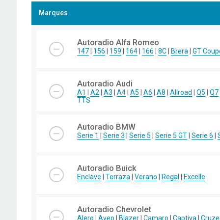
Marques
Autoradio Alfa Romeo
147
|
156
|
159
|
164
|
166
|
8C
|
Brera
|
GT Coup
Autoradio Audi
A1
|
A2
|
A3
|
A4
|
A5
|
A6
|
A8
|
Allroad
|
Q5
|
Q7
TTS
Autoradio BMW
Serie 1
|
Serie 3
|
Serie 5
|
Serie 5 GT
|
Serie 6
|
Autoradio Buick
Enclave
|
Terraza
|
Verano
|
Regal
|
Excelle
Autoradio Chevrolet
Alero
|
Aveo
|
Blazer
|
Camaro
|
Captiva
|
Cruze