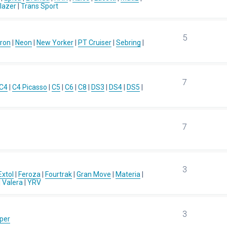
blazer
|
Trans Sport
5
ron
|
Neon
|
New Yorker
|
PT Cruiser
|
Sebring
|
7
C4
|
C4 Picasso
|
C5
|
C6
|
C8
|
DS3
|
DS4
|
DS5
|
7
3
Extol
|
Feroza
|
Fourtrak
|
Gran Move
|
Materia
|
|
Valera
|
YRV
3
per