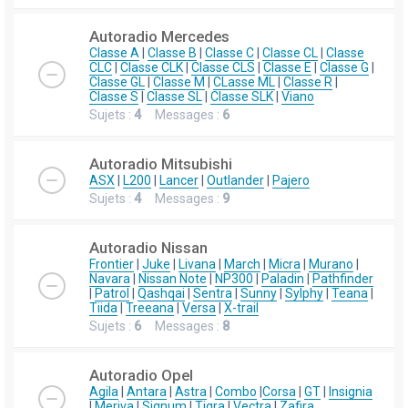
Autoradio Mercedes
Classe A
|
Classe B
|
Classe C
|
Classe CL
|
Classe
CLC
|
Classe CLK
|
Classe CLS
|
Classe E
|
Classe G
|
Classe GL
|
Classe M
|
CLasse ML
|
Classe R
|
Classe S
|
Classe SL
|
Classe SLK
|
Viano
Sujets :
4
Messages :
6
Autoradio Mitsubishi
ASX
|
L200
|
Lancer
|
Outlander
|
Pajero
Sujets :
4
Messages :
9
Autoradio Nissan
Frontier
|
Juke
|
Livana
|
March
|
Micra
|
Murano
|
Navara
|
Nissan Note
|
NP300
|
Paladin
|
Pathfinder
|
Patrol
|
Qashqai
|
Sentra
|
Sunny
|
Sylphy
|
Teana
|
Tiida
|
Treeana
|
Versa
|
X-trail
Sujets :
6
Messages :
8
Autoradio Opel
Agila
|
Antara
|
Astra
|
Combo
|
Corsa
|
GT
|
Insignia
|
Meriva
|
Signum
|
Tigra
|
Vectra
|
Zafira