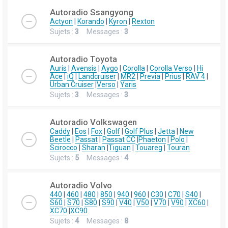
Autoradio Ssangyong
Actyon
|
Korando
|
Kyron
|
Rexton
Sujets :
3
Messages :
3
Autoradio Toyota
Auris
|
Avensis
|
Aygo
|
Corolla
|
Corolla Verso
|
Hi
Ace
|
iQ
|
Landcruiser
|
MR2
|
Previa
|
Prius
|
RAV 4
|
Urban Cruiser
|
Verso
|
Yaris
Sujets :
3
Messages :
3
Autoradio Volkswagen
Caddy
|
Eos
|
Fox
|
Golf
|
Golf Plus
|
Jetta
|
New
Beetle
|
Passat
|
Passat CC
|
Phaeton
|
Polo
|
Scirocco
|
Sharan
|
Tiguan
|
Touareg
|
Touran
Sujets :
5
Messages :
4
Autoradio Volvo
440
|
460
|
480
|
850
|
940
|
960
|
C30
|
C70
|
S40
|
S60
|
S70
|
S80
|
S90
|
V40
|
V50
|
V70
|
V90
|
XC60
|
XC70
|
XC90
Sujets :
4
Messages :
8