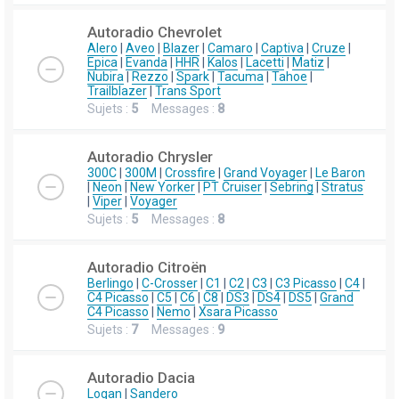
Autoradio Chevrolet
Alero
|
Aveo
|
Blazer
|
Camaro
|
Captiva
|
Cruze
|
Epica
|
Evanda
|
HHR
|
Kalos
|
Lacetti
|
Matiz
|
Nubira
|
Rezzo
|
Spark
|
Tacuma
|
Tahoe
|
Trailblazer
|
Trans Sport
Sujets :
5
Messages :
8
Autoradio Chrysler
300C
|
300M
|
Crossfire
|
Grand Voyager
|
Le Baron
|
Neon
|
New Yorker
|
PT Cruiser
|
Sebring
|
Stratus
|
Viper
|
Voyager
Sujets :
5
Messages :
8
Autoradio Citroën
Berlingo
|
C-Crosser
|
C1
|
C2
|
C3
|
C3 Picasso
|
C4
|
C4 Picasso
|
C5
|
C6
|
C8
|
DS3
|
DS4
|
DS5
|
Grand
C4 Picasso
|
Nemo
|
Xsara Picasso
Sujets :
7
Messages :
9
Autoradio Dacia
Logan
|
Sandero