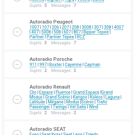
Sujets :
5
Messages :
7
Autoradio Peugeot
1007
|
107
|
206
|
207
|
208
|
3008
|
307
|
308
|
4007
|
407
|
5008
|
508
|
607
|
807
|
Bipper Tepee
|
Partner
|
Partner Tepee
|
RCZ
Sujets :
3
Messages :
7
Autoradio Porsche
911
|
997
|
Boxter
|
Cayenne
|
Cayman
Sujets :
2
Messages :
2
Autoradio Renault
Clio
|
Espace
|
Fluence
|
Grand Espace
|
Grand
Modus
|
Grand Scénic
|
Kangoo
|
Koleos
|
Laguna
|
Latitude
|
Mégane
|
Modus
|
Scénic
|
Trafic
Passenger
|
Twingo
|
Vel Satis
|
Wind
Sujets :
2
Messages :
2
Autoradio SEAT
Exeo
|
Seat Ibiza
|
Seat Leon
|
Toledo