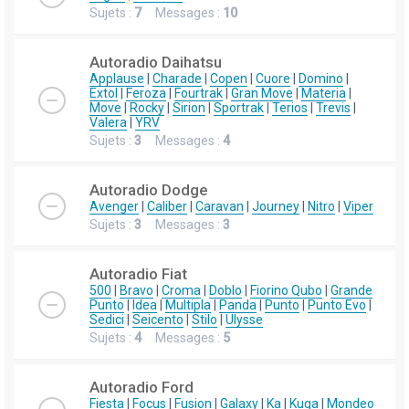
Sujets :
7
Messages :
10
Autoradio Daihatsu
Applause
|
Charade
|
Copen
|
Cuore
|
Domino
|
Extol
|
Feroza
|
Fourtrak
|
Gran Move
|
Materia
|
Move
|
Rocky
|
Sirion
|
Sportrak
|
Terios
|
Trevis
|
Valera
|
YRV
Sujets :
3
Messages :
4
Autoradio Dodge
Avenger
|
Caliber
|
Caravan
|
Journey
|
Nitro
|
Viper
Sujets :
3
Messages :
3
Autoradio Fiat
500
|
Bravo
|
Croma
|
Doblo
|
Fiorino Qubo
|
Grande
Punto
|
Idea
|
Multipla
|
Panda
|
Punto
|
Punto Evo
|
Sedici
|
Seicento
|
Stilo
|
Ulysse
Sujets :
4
Messages :
5
Autoradio Ford
Fiesta
|
Focus
|
Fusion
|
Galaxy
|
Ka
|
Kuga
|
Mondeo