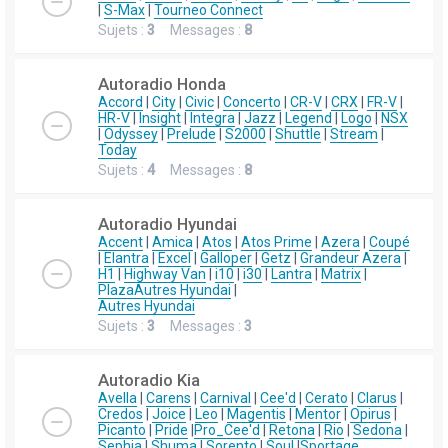
|
S-Max
|
Tourneo Connect
Sujets :
3
Messages :
8
Autoradio Honda
Accord
|
City
|
Civic
|
Concerto
|
CR-V
|
CRX
|
FR-V
|
HR-V
|
Insight
|
Integra
|
Jazz
|
Legend
|
Logo
|
NSX
|
Odyssey
|
Prelude
|
S2000
|
Shuttle
|
Stream
|
Today
Sujets :
4
Messages :
8
Autoradio Hyundai
Accent
|
Amica
|
Atos
|
Atos Prime
|
Azera
|
Coupé
|
Elantra
|
Excel
|
Galloper
|
Getz
|
Grandeur Azera
|
H1
|
Highway Van
|
i10
|
i30
|
Lantra
|
Matrix
|
Plaza
Autres Hyundai
|
Autres Hyundai
Sujets :
3
Messages :
3
Autoradio Kia
Avella
|
Carens
|
Carnival
|
Cee'd
|
Cerato
|
Clarus
|
Credos
|
Joice
|
Leo
|
Magentis
|
Mentor
|
Opirus
|
Picanto
|
Pride
|
Pro_Cee'd
|
Retona
|
Rio
|
Sedona
|
Sephia
|
Shuma
|
Sorento
|
Soul
|
Sportage