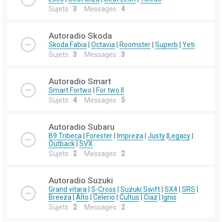
Sujets :
3
Messages :
4
Autoradio Skoda
Skoda Fabia
|
Octavia
|
Roomster
|
Superb
|
Yeti
Sujets :
3
Messages :
3
Autoradio Smart
Smart Fortwo
|
For two II
Sujets :
4
Messages :
5
Autoradio Subaru
B9 Tribeca
|
Forester
|
Impreza
|
Justy
|
Legacy
|
Outback
|
SVX
Sujets :
2
Messages :
2
Autoradio Suzuki
Grand vitara
|
S-Cross
|
Suzuki Swift
|
SX4
|
SRS
|
Breeza
|
Alto
|
Celerio
|
Cultus
|
Ciaz
|
Ignis
Sujets :
2
Messages :
2