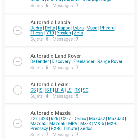
Sujets :
6
Messages :
7
Autoradio Lancia
Dedra
|
Delta
|
Kappa
|
Lybra
|
Musa
|
Phedra
|
Thesis
|
Y10
|
Ypsilon
|
Zeta
Sujets :
6
Messages :
7
Autoradio Land Rover
Defender
|
Discovery
|
Freelander
|
Range Rover
Sujets :
5
Messages :
7
Autoradio Lexus
GS
|
IS
|
IS F
|
LF-A
|
LS
|
RX
|
SC
Sujets :
4
Messages :
5
Autoradio Mazda
121
|
323
|
626
|
CX-7
|
Demio
|
Mazda2
|
Mazda3
|
Mazda5
|
Mazda6
|
MPV
|
MX-3
|
MX-5
|
MX-6
|
Premacy
|
RX-8
|
Tribute
|
Xedos
Sujets :
7
Messages :
7