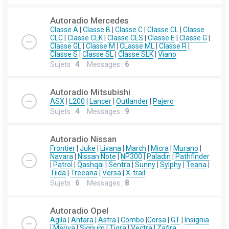
Autoradio Mercedes
Classe A
|
Classe B
|
Classe C
|
Classe CL
|
Classe
CLC
|
Classe CLK
|
Classe CLS
|
Classe E
|
Classe G
|
Classe GL
|
Classe M
|
CLasse ML
|
Classe R
|
Classe S
|
Classe SL
|
Classe SLK
|
Viano
Sujets :
4
Messages :
6
Autoradio Mitsubishi
ASX
|
L200
|
Lancer
|
Outlander
|
Pajero
Sujets :
4
Messages :
9
Autoradio Nissan
Frontier
|
Juke
|
Livana
|
March
|
Micra
|
Murano
|
Navara
|
Nissan Note
|
NP300
|
Paladin
|
Pathfinder
|
Patrol
|
Qashqai
|
Sentra
|
Sunny
|
Sylphy
|
Teana
|
Tiida
|
Treeana
|
Versa
|
X-trail
Sujets :
6
Messages :
8
Autoradio Opel
Agila
|
Antara
|
Astra
|
Combo
|
Corsa
|
GT
|
Insignia
|
Meriva
|
Signum
|
Tigra
|
Vectra
|
Zafira