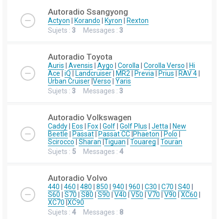
Autoradio Ssangyong
Actyon
|
Korando
|
Kyron
|
Rexton
Sujets :
3
Messages :
3
Autoradio Toyota
Auris
|
Avensis
|
Aygo
|
Corolla
|
Corolla Verso
|
Hi
Ace
|
iQ
|
Landcruiser
|
MR2
|
Previa
|
Prius
|
RAV 4
|
Urban Cruiser
|
Verso
|
Yaris
Sujets :
3
Messages :
3
Autoradio Volkswagen
Caddy
|
Eos
|
Fox
|
Golf
|
Golf Plus
|
Jetta
|
New
Beetle
|
Passat
|
Passat CC
|
Phaeton
|
Polo
|
Scirocco
|
Sharan
|
Tiguan
|
Touareg
|
Touran
Sujets :
5
Messages :
4
Autoradio Volvo
440
|
460
|
480
|
850
|
940
|
960
|
C30
|
C70
|
S40
|
S60
|
S70
|
S80
|
S90
|
V40
|
V50
|
V70
|
V90
|
XC60
|
XC70
|
XC90
Sujets :
4
Messages :
8