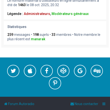
Le nombre maximal d’utilisateurs en ligne simultanément a
été de
1463
le 08 oct. 2025, 20:32
Légende :
Administrateurs
,
Modérateurs généraux
Statistiques
259
messages •
198
sujets •
33
membres • Notre membre le
plus récent est
manarak
Forum Autoradio
Nous contacter