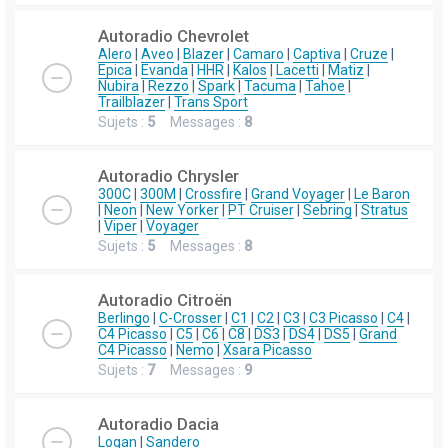
Autoradio Chevrolet
Alero
|
Aveo
|
Blazer
|
Camaro
|
Captiva
|
Cruze
|
Epica
|
Evanda
|
HHR
|
Kalos
|
Lacetti
|
Matiz
|
Nubira
|
Rezzo
|
Spark
|
Tacuma
|
Tahoe
|
Trailblazer
|
Trans Sport
Sujets :
5
Messages :
8
Autoradio Chrysler
300C
|
300M
|
Crossfire
|
Grand Voyager
|
Le Baron
|
Neon
|
New Yorker
|
PT Cruiser
|
Sebring
|
Stratus
|
Viper
|
Voyager
Sujets :
5
Messages :
8
Autoradio Citroën
Berlingo
|
C-Crosser
|
C1
|
C2
|
C3
|
C3 Picasso
|
C4
|
C4 Picasso
|
C5
|
C6
|
C8
|
DS3
|
DS4
|
DS5
|
Grand
C4 Picasso
|
Nemo
|
Xsara Picasso
Sujets :
7
Messages :
9
Autoradio Dacia
Logan
|
Sandero