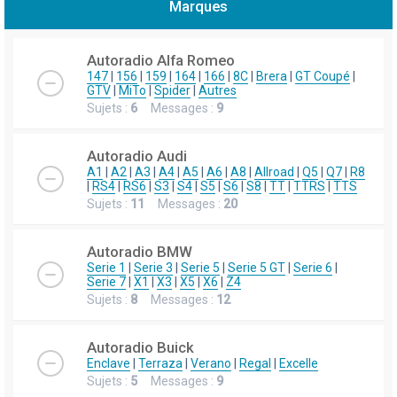
Marques
h
e
Autoradio Alfa Romeo
r
147
|
156
|
159
|
164
|
166
|
8C
|
Brera
|
GT Coupé
|
GTV
|
MiTo
|
Spider
|
Autres
c
Sujets :
6
Messages :
9
h
e
Autoradio Audi
r
A1
|
A2
|
A3
|
A4
|
A5
|
A6
|
A8
|
Allroad
|
Q5
|
Q7
|
R8
|
RS4
|
RS6
|
S3
|
S4
|
S5
|
S6
|
S8
|
TT
|
TTRS
|
TTS
Sujets :
11
Messages :
20
Autoradio BMW
Serie 1
|
Serie 3
|
Serie 5
|
Serie 5 GT
|
Serie 6
|
Serie 7
|
X1
|
X3
|
X5
|
X6
|
Z4
Sujets :
8
Messages :
12
Autoradio Buick
Enclave
|
Terraza
|
Verano
|
Regal
|
Excelle
Sujets :
5
Messages :
9