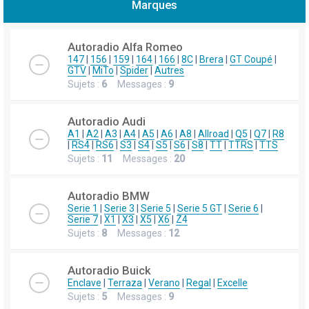
Marques
h
e
Autoradio Alfa Romeo
r
147
|
156
|
159
|
164
|
166
|
8C
|
Brera
|
GT Coupé
|
GTV
|
MiTo
|
Spider
|
Autres
c
Sujets :
6
Messages :
9
h
e
Autoradio Audi
r
A1
|
A2
|
A3
|
A4
|
A5
|
A6
|
A8
|
Allroad
|
Q5
|
Q7
|
R8
|
RS4
|
RS6
|
S3
|
S4
|
S5
|
S6
|
S8
|
TT
|
TTRS
|
TTS
Sujets :
11
Messages :
20
Autoradio BMW
Serie 1
|
Serie 3
|
Serie 5
|
Serie 5 GT
|
Serie 6
|
Serie 7
|
X1
|
X3
|
X5
|
X6
|
Z4
Sujets :
8
Messages :
12
Autoradio Buick
Enclave
|
Terraza
|
Verano
|
Regal
|
Excelle
Sujets :
5
Messages :
9