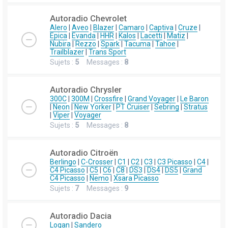
Autoradio Chevrolet
Alero
|
Aveo
|
Blazer
|
Camaro
|
Captiva
|
Cruze
|
Epica
|
Evanda
|
HHR
|
Kalos
|
Lacetti
|
Matiz
|
Nubira
|
Rezzo
|
Spark
|
Tacuma
|
Tahoe
|
Trailblazer
|
Trans Sport
Sujets :
5
Messages :
8
Autoradio Chrysler
300C
|
300M
|
Crossfire
|
Grand Voyager
|
Le Baron
|
Neon
|
New Yorker
|
PT Cruiser
|
Sebring
|
Stratus
|
Viper
|
Voyager
Sujets :
5
Messages :
8
Autoradio Citroën
Berlingo
|
C-Crosser
|
C1
|
C2
|
C3
|
C3 Picasso
|
C4
|
C4 Picasso
|
C5
|
C6
|
C8
|
DS3
|
DS4
|
DS5
|
Grand
C4 Picasso
|
Nemo
|
Xsara Picasso
Sujets :
7
Messages :
9
Autoradio Dacia
Logan
|
Sandero