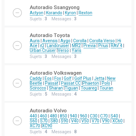
Autoradio Ssangyong
Actyon
|
Korando
|
Kyron
|
Rexton
Sujets :
3
Messages :
3
Autoradio Toyota
Auris
|
Avensis
|
Aygo
|
Corolla
|
Corolla Verso
|
Hi
Ace
|
iQ
|
Landcruiser
|
MR2
|
Previa
|
Prius
|
RAV 4
|
Urban Cruiser
|
Verso
|
Yaris
Sujets :
3
Messages :
3
Autoradio Volkswagen
Caddy
|
Eos
|
Fox
|
Golf
|
Golf Plus
|
Jetta
|
New
Beetle
|
Passat
|
Passat CC
|
Phaeton
|
Polo
|
Scirocco
|
Sharan
|
Tiguan
|
Touareg
|
Touran
Sujets :
5
Messages :
4
Autoradio Volvo
440
|
460
|
480
|
850
|
940
|
960
|
C30
|
C70
|
S40
|
S60
|
S70
|
S80
|
S90
|
V40
|
V50
|
V70
|
V90
|
XC60
|
XC70
|
XC90
Sujets :
4
Messages :
8