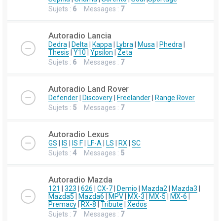
Sujets :
6
Messages :
7
Autoradio Lancia
Dedra
|
Delta
|
Kappa
|
Lybra
|
Musa
|
Phedra
|
Thesis
|
Y10
|
Ypsilon
|
Zeta
Sujets :
6
Messages :
7
Autoradio Land Rover
Defender
|
Discovery
|
Freelander
|
Range Rover
Sujets :
5
Messages :
7
Autoradio Lexus
GS
|
IS
|
IS F
|
LF-A
|
LS
|
RX
|
SC
Sujets :
4
Messages :
5
Autoradio Mazda
121
|
323
|
626
|
CX-7
|
Demio
|
Mazda2
|
Mazda3
|
Mazda5
|
Mazda6
|
MPV
|
MX-3
|
MX-5
|
MX-6
|
Premacy
|
RX-8
|
Tribute
|
Xedos
Sujets :
7
Messages :
7