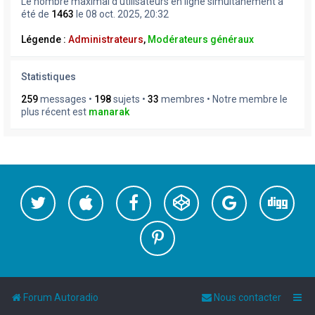
Le nombre maximal d’utilisateurs en ligne simultanément a
été de
1463
le 08 oct. 2025, 20:32
Légende :
Administrateurs
,
Modérateurs généraux
Statistiques
259
messages •
198
sujets •
33
membres • Notre membre le
plus récent est
manarak
Forum Autoradio
Nous contacter