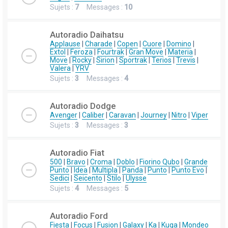
Sujets :
7
Messages :
10
Autoradio Daihatsu
Applause
|
Charade
|
Copen
|
Cuore
|
Domino
|
Extol
|
Feroza
|
Fourtrak
|
Gran Move
|
Materia
|
Move
|
Rocky
|
Sirion
|
Sportrak
|
Terios
|
Trevis
|
Valera
|
YRV
Sujets :
3
Messages :
4
Autoradio Dodge
Avenger
|
Caliber
|
Caravan
|
Journey
|
Nitro
|
Viper
Sujets :
3
Messages :
3
Autoradio Fiat
500
|
Bravo
|
Croma
|
Doblo
|
Fiorino Qubo
|
Grande
Punto
|
Idea
|
Multipla
|
Panda
|
Punto
|
Punto Evo
|
Sedici
|
Seicento
|
Stilo
|
Ulysse
Sujets :
4
Messages :
5
Autoradio Ford
Fiesta
|
Focus
|
Fusion
|
Galaxy
|
Ka
|
Kuga
|
Mondeo