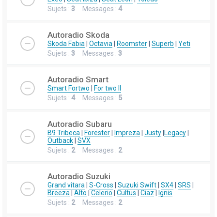
Sujets :
3
Messages :
4
Autoradio Skoda
Skoda Fabia
|
Octavia
|
Roomster
|
Superb
|
Yeti
Sujets :
3
Messages :
3
Autoradio Smart
Smart Fortwo
|
For two II
Sujets :
4
Messages :
5
Autoradio Subaru
B9 Tribeca
|
Forester
|
Impreza
|
Justy
|
Legacy
|
Outback
|
SVX
Sujets :
2
Messages :
2
Autoradio Suzuki
Grand vitara
|
S-Cross
|
Suzuki Swift
|
SX4
|
SRS
|
Breeza
|
Alto
|
Celerio
|
Cultus
|
Ciaz
|
Ignis
Sujets :
2
Messages :
2