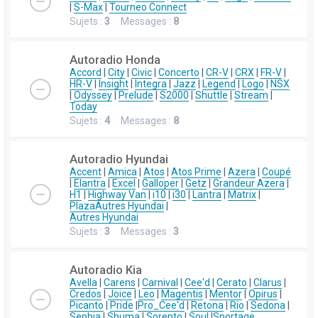
|
S-Max
|
Tourneo Connect
Sujets :
3
Messages :
8
Autoradio Honda
Accord
|
City
|
Civic
|
Concerto
|
CR-V
|
CRX
|
FR-V
|
HR-V
|
Insight
|
Integra
|
Jazz
|
Legend
|
Logo
|
NSX
|
Odyssey
|
Prelude
|
S2000
|
Shuttle
|
Stream
|
Today
Sujets :
4
Messages :
8
Autoradio Hyundai
Accent
|
Amica
|
Atos
|
Atos Prime
|
Azera
|
Coupé
|
Elantra
|
Excel
|
Galloper
|
Getz
|
Grandeur Azera
|
H1
|
Highway Van
|
i10
|
i30
|
Lantra
|
Matrix
|
Plaza
Autres Hyundai
|
Autres Hyundai
Sujets :
3
Messages :
3
Autoradio Kia
Avella
|
Carens
|
Carnival
|
Cee'd
|
Cerato
|
Clarus
|
Credos
|
Joice
|
Leo
|
Magentis
|
Mentor
|
Opirus
|
Picanto
|
Pride
|
Pro_Cee'd
|
Retona
|
Rio
|
Sedona
|
Sephia
|
Shuma
|
Sorento
|
Soul
|
Sportage