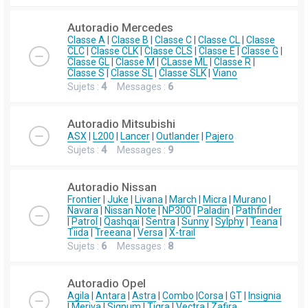
Autoradio Mercedes
Classe A
|
Classe B
|
Classe C
|
Classe CL
|
Classe
CLC
|
Classe CLK
|
Classe CLS
|
Classe E
|
Classe G
|
Classe GL
|
Classe M
|
CLasse ML
|
Classe R
|
Classe S
|
Classe SL
|
Classe SLK
|
Viano
Sujets :
4
Messages :
6
Autoradio Mitsubishi
ASX
|
L200
|
Lancer
|
Outlander
|
Pajero
Sujets :
4
Messages :
9
Autoradio Nissan
Frontier
|
Juke
|
Livana
|
March
|
Micra
|
Murano
|
Navara
|
Nissan Note
|
NP300
|
Paladin
|
Pathfinder
|
Patrol
|
Qashqai
|
Sentra
|
Sunny
|
Sylphy
|
Teana
|
Tiida
|
Treeana
|
Versa
|
X-trail
Sujets :
6
Messages :
8
Autoradio Opel
Agila
|
Antara
|
Astra
|
Combo
|
Corsa
|
GT
|
Insignia
|
Meriva
|
Signum
|
Tigra
|
Vectra
|
Zafira