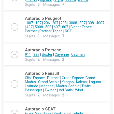
Sujets :
5
Messages :
7
Autoradio Peugeot
1007
|
107
|
206
|
207
|
208
|
3008
|
307
|
308
|
4007
|
407
|
5008
|
508
|
607
|
807
|
Bipper Tepee
|
Partner
|
Partner Tepee
|
RCZ
Sujets :
3
Messages :
7
Autoradio Porsche
911
|
997
|
Boxter
|
Cayenne
|
Cayman
Sujets :
2
Messages :
2
Autoradio Renault
Clio
|
Espace
|
Fluence
|
Grand Espace
|
Grand
Modus
|
Grand Scénic
|
Kangoo
|
Koleos
|
Laguna
|
Latitude
|
Mégane
|
Modus
|
Scénic
|
Trafic
Passenger
|
Twingo
|
Vel Satis
|
Wind
Sujets :
2
Messages :
2
Autoradio SEAT
Exeo
|
Seat Ibiza
|
Seat Leon
|
Toledo