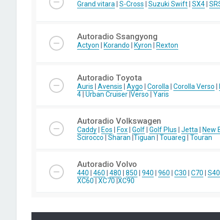
Grand vitara
|
S-Cross
|
Suzuki Swift
|
SX4
|
SR
Autoradio Ssangyong
Actyon
|
Korando
|
Kyron
|
Rexton
Autoradio Toyota
Auris
|
Avensis
|
Aygo
|
Corolla
|
Corolla Verso
|
4
|
Urban Cruiser
|
Verso
|
Yaris
Autoradio Volkswagen
Caddy
|
Eos
|
Fox
|
Golf
|
Golf Plus
|
Jetta
|
New B
Scirocco
|
Sharan
|
Tiguan
|
Touareg
|
Touran
Autoradio Volvo
440
|
460
|
480
|
850
|
940
|
960
|
C30
|
C70
|
S40
XC60
|
XC70
|
XC90