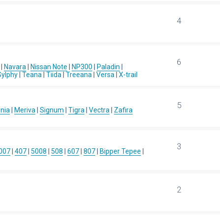
4
6
|
Navara
|
Nissan Note
|
NP300
|
Paladin
|
Sylphy
|
Teana
|
Tiida
|
Treeana
|
Versa
|
X-trail
5
gnia
|
Meriva
|
Signum
|
Tigra
|
Vectra
|
Zafira
3
007
|
407
|
5008
|
508
|
607
|
807
|
Bipper Tepee
|
2