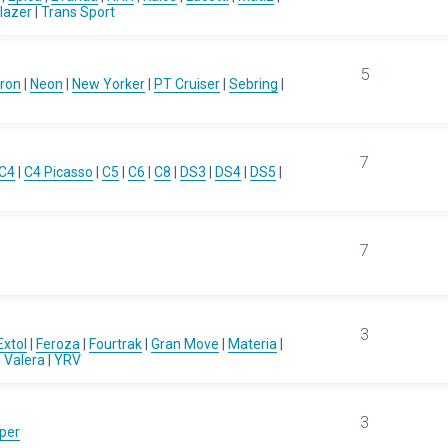
blazer
|
Trans Sport
5
ron
|
Neon
|
New Yorker
|
PT Cruiser
|
Sebring
|
7
C4
|
C4 Picasso
|
C5
|
C6
|
C8
|
DS3
|
DS4
|
DS5
|
7
3
Extol
|
Feroza
|
Fourtrak
|
Gran Move
|
Materia
|
|
Valera
|
YRV
3
per