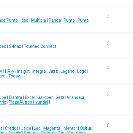
4
nde Punto
|
Idea
|
Multipla
|
Panda
|
Punto
|
Punto
3
deo
|
S-Max
|
Tourneo Connect
4
-V
|
HR-V
|
Insight
|
Integra
|
Jazz
|
Legend
|
Logo
|
eam
|
Today
3
upé
|
Elantra
|
Excel
|
Galloper
|
Getz
|
Grandeur
rix
|
Plaza
Autres Hyundai
|
6
us
|
Credos
|
Joice
|
Leo
|
Magentis
|
Mentor
|
Opirus