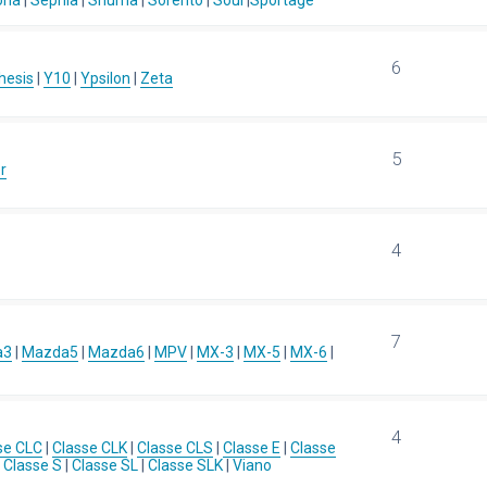
ona
|
Sephia
|
Shuma
|
Sorento
|
Soul
|
Sportage
6
hesis
|
Y10
|
Ypsilon
|
Zeta
5
r
4
7
a3
|
Mazda5
|
Mazda6
|
MPV
|
MX-3
|
MX-5
|
MX-6
|
4
se CLC
|
Classe CLK
|
Classe CLS
|
Classe E
|
Classe
|
Classe S
|
Classe SL
|
Classe SLK
|
Viano