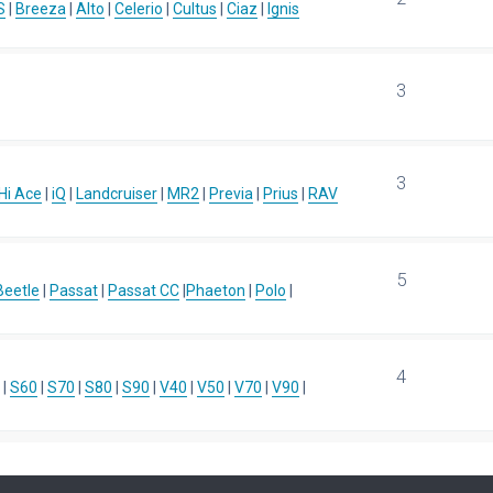
S
|
Breeza
|
Alto
|
Celerio
|
Cultus
|
Ciaz
|
Ignis
3
3
Hi Ace
|
iQ
|
Landcruiser
|
MR2
|
Previa
|
Prius
|
RAV
5
eetle
|
Passat
|
Passat CC
|
Phaeton
|
Polo
|
4
|
S60
|
S70
|
S80
|
S90
|
V40
|
V50
|
V70
|
V90
|