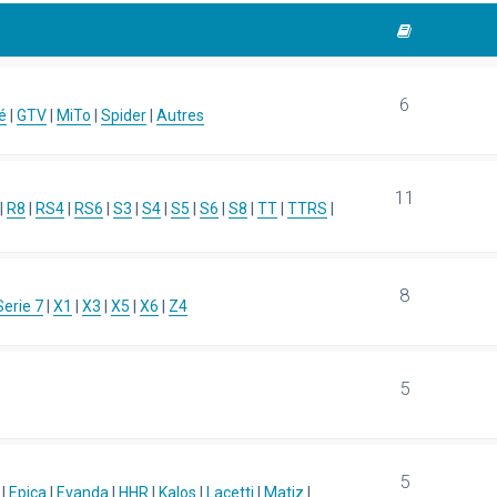
6
é
|
GTV
|
MiTo
|
Spider
|
Autres
11
|
R8
|
RS4
|
RS6
|
S3
|
S4
|
S5
|
S6
|
S8
|
TT
|
TTRS
|
8
Serie 7
|
X1
|
X3
|
X5
|
X6
|
Z4
5
5
|
Epica
|
Evanda
|
HHR
|
Kalos
|
Lacetti
|
Matiz
|