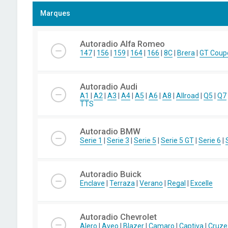
Marques
Autoradio Alfa Romeo
147
|
156
|
159
|
164
|
166
|
8C
|
Brera
|
GT Coup
Autoradio Audi
A1
|
A2
|
A3
|
A4
|
A5
|
A6
|
A8
|
Allroad
|
Q5
|
Q7
TTS
Autoradio BMW
Serie 1
|
Serie 3
|
Serie 5
|
Serie 5 GT
|
Serie 6
|
Autoradio Buick
Enclave
|
Terraza
|
Verano
|
Regal
|
Excelle
Autoradio Chevrolet
Alero
|
Aveo
|
Blazer
|
Camaro
|
Captiva
|
Cruze