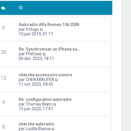
Autoradio Alfa Romeo 156 2DIN
9
C
par
H Hugo
o
10 juin 2019, 01:17
n
s
u
Re: Synchroniser un iPhone su…
20
l
C
par
PhilCaas
t
o
06 déc. 2023, 18:11
e
n
r
s
l
u
cherche accessoire sonore
e
l
12
C
par
CHEN MIAOFEN
d
t
o
11 oct. 2025, 09:45
e
e
n
r
r
s
n
l
u
i
Re: configuration autoradio
e
9
l
e
C
par
Thomas Blanc
d
t
r
o
15 juin 2020, 17:47
e
e
m
n
r
r
e
s
n
l
s
u
i
cherche autoradio
e
8
s
l
e
C
par
Lucilla Blanca
d