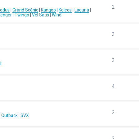
2
Modus
|
Grand Scénic
|
Kangoo
|
Koleos
|
Laguna
|
senger
|
Twingo
|
Vel Satis
|
Wind
3
3
i
4
2
|
Outback
|
SVX
2