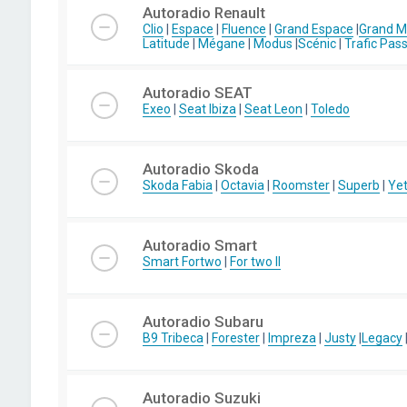
Autoradio Renault
Clio
|
Espace
|
Fluence
|
Grand Espace
|
Grand 
Latitude
|
Mégane
|
Modus
|
Scénic
|
Trafic Pas
Autoradio SEAT
Exeo
|
Seat Ibiza
|
Seat Leon
|
Toledo
Autoradio Skoda
Skoda Fabia
|
Octavia
|
Roomster
|
Superb
|
Yet
Autoradio Smart
Smart Fortwo
|
For two II
Autoradio Subaru
B9 Tribeca
|
Forester
|
Impreza
|
Justy
|
Legacy
Autoradio Suzuki