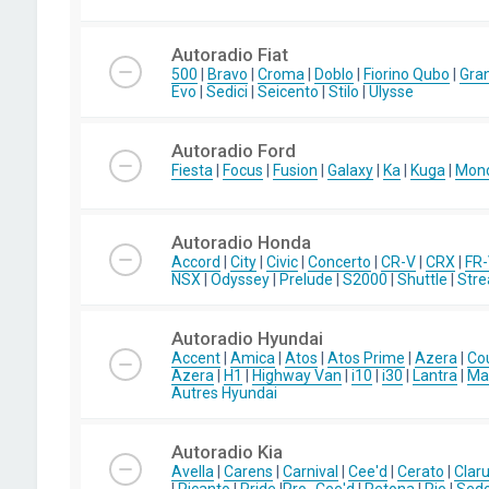
Autoradio Fiat
500
|
Bravo
|
Croma
|
Doblo
|
Fiorino Qubo
|
Gra
Evo
|
Sedici
|
Seicento
|
Stilo
|
Ulysse
Autoradio Ford
Fiesta
|
Focus
|
Fusion
|
Galaxy
|
Ka
|
Kuga
|
Mon
Autoradio Honda
Accord
|
City
|
Civic
|
Concerto
|
CR-V
|
CRX
|
FR
NSX
|
Odyssey
|
Prelude
|
S2000
|
Shuttle
|
Str
Autoradio Hyundai
Accent
|
Amica
|
Atos
|
Atos Prime
|
Azera
|
Co
Azera
|
H1
|
Highway Van
|
i10
|
i30
|
Lantra
|
Mat
Autres Hyundai
Autoradio Kia
Avella
|
Carens
|
Carnival
|
Cee'd
|
Cerato
|
Clar