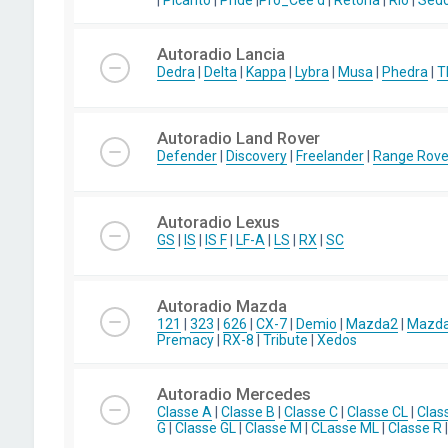
|
Picanto
|
Pride
|
Pro_Cee'd
|
Retona
|
Rio
|
Sed
Autoradio Lancia
Dedra
|
Delta
|
Kappa
|
Lybra
|
Musa
|
Phedra
|
T
Autoradio Land Rover
Defender
|
Discovery
|
Freelander
|
Range Rove
Autoradio Lexus
GS
|
IS
|
IS F
|
LF-A
|
LS
|
RX
|
SC
Autoradio Mazda
121
|
323
|
626
|
CX-7
|
Demio
|
Mazda2
|
Mazd
Premacy
|
RX-8
|
Tribute
|
Xedos
Autoradio Mercedes
Classe A
|
Classe B
|
Classe C
|
Classe CL
|
Clas
G
|
Classe GL
|
Classe M
|
CLasse ML
|
Classe R