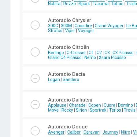
Nubira
|
Rezzo
|
Spark
|
Tacuma
|
Tahoe
|
Trail
Autoradio Chrysler
300C
|
300M
|
Crossfire
|
Grand Voyager
|
Le Ba
Stratus
|
Viper
|
Voyager
Autoradio Citroën
Berlingo
|
C-Crosser
|
C1
|
C2
|
C3
|
C3 Picasso
|
Grand C4 Picasso
|
Nemo
|
Xsara Picasso
Autoradio Dacia
Logan
|
Sandero
Autoradio Daihatsu
Applause
|
Charade
|
Copen
|
Cuore
|
Domino
|
Move
|
Rocky
|
Sirion
|
Sportrak
|
Terios
|
Trevis
Autoradio Dodge
Avenger
|
Caliber
|
Caravan
|
Journey
|
Nitro
|
Vi