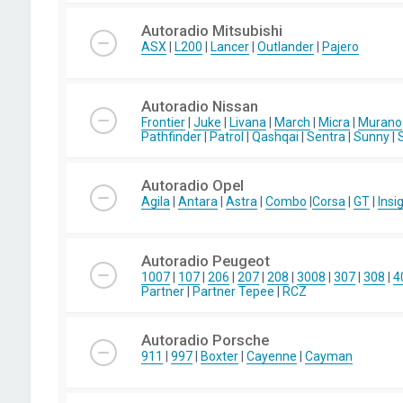
Autoradio Mitsubishi
ASX
|
L200
|
Lancer
|
Outlander
|
Pajero
Autoradio Nissan
Frontier
|
Juke
|
Livana
|
March
|
Micra
|
Murano
Pathfinder
|
Patrol
|
Qashqai
|
Sentra
|
Sunny
|
Autoradio Opel
Agila
|
Antara
|
Astra
|
Combo
|
Corsa
|
GT
|
Insi
Autoradio Peugeot
1007
|
107
|
206
|
207
|
208
|
3008
|
307
|
308
|
4
Partner
|
Partner Tepee
|
RCZ
Autoradio Porsche
911
|
997
|
Boxter
|
Cayenne
|
Cayman