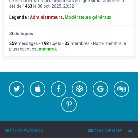
Le nombre maximal d’utilisateurs en ligne simultanément a
été de
1463
le 08 oct. 2025, 20:32
Légende :
Administrateurs
,
Modérateurs généraux
Statistiques
259
messages •
198
sujets •
33
membres • Notre membre le
plus récent est
manarak
Forum Autoradio
Nous contacter