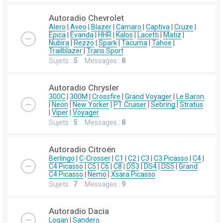
Autoradio Chevrolet
Alero
|
Aveo
|
Blazer
|
Camaro
|
Captiva
|
Cruze
|
Epica
|
Evanda
|
HHR
|
Kalos
|
Lacetti
|
Matiz
|
Nubira
|
Rezzo
|
Spark
|
Tacuma
|
Tahoe
|
Trailblazer
|
Trans Sport
Sujets :
5
Messages :
8
Autoradio Chrysler
300C
|
300M
|
Crossfire
|
Grand Voyager
|
Le Baron
|
Neon
|
New Yorker
|
PT Cruiser
|
Sebring
|
Stratus
|
Viper
|
Voyager
Sujets :
5
Messages :
8
Autoradio Citroën
Berlingo
|
C-Crosser
|
C1
|
C2
|
C3
|
C3 Picasso
|
C4
|
C4 Picasso
|
C5
|
C6
|
C8
|
DS3
|
DS4
|
DS5
|
Grand
C4 Picasso
|
Nemo
|
Xsara Picasso
Sujets :
7
Messages :
9
Autoradio Dacia
Logan
|
Sandero