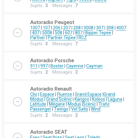
Sujets :
5
Messages :
7
Autoradio Peugeot
1007
|
107
|
206
|
207
|
208
|
3008
|
307
|
308
|
4007
|
407
|
5008
|
508
|
607
|
807
|
Bipper Tepee
|
Partner
|
Partner Tepee
|
RCZ
Sujets :
3
Messages :
7
Autoradio Porsche
911
|
997
|
Boxter
|
Cayenne
|
Cayman
Sujets :
2
Messages :
2
Autoradio Renault
Clio
|
Espace
|
Fluence
|
Grand Espace
|
Grand
Modus
|
Grand Scénic
|
Kangoo
|
Koleos
|
Laguna
|
Latitude
|
Mégane
|
Modus
|
Scénic
|
Trafic
Passenger
|
Twingo
|
Vel Satis
|
Wind
Sujets :
2
Messages :
2
Autoradio SEAT
Exeo
|
Seat Ibiza
|
Seat Leon
|
Toledo