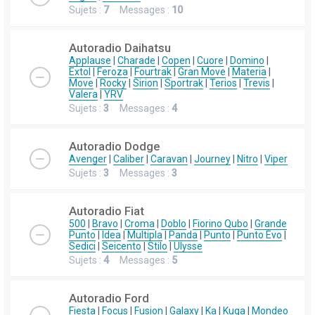
Sujets :
7
Messages :
10
Autoradio Daihatsu
Applause
|
Charade
|
Copen
|
Cuore
|
Domino
|
Extol
|
Feroza
|
Fourtrak
|
Gran Move
|
Materia
|
Move
|
Rocky
|
Sirion
|
Sportrak
|
Terios
|
Trevis
|
Valera
|
YRV
Sujets :
3
Messages :
4
Autoradio Dodge
Avenger
|
Caliber
|
Caravan
|
Journey
|
Nitro
|
Viper
Sujets :
3
Messages :
3
Autoradio Fiat
500
|
Bravo
|
Croma
|
Doblo
|
Fiorino Qubo
|
Grande
Punto
|
Idea
|
Multipla
|
Panda
|
Punto
|
Punto Evo
|
Sedici
|
Seicento
|
Stilo
|
Ulysse
Sujets :
4
Messages :
5
Autoradio Ford
Fiesta
|
Focus
|
Fusion
|
Galaxy
|
Ka
|
Kuga
|
Mondeo