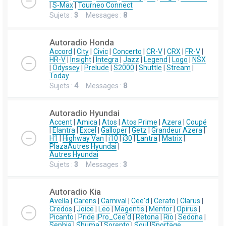
|
S-Max
|
Tourneo Connect
Sujets :
3
Messages :
8
Autoradio Honda
Accord
|
City
|
Civic
|
Concerto
|
CR-V
|
CRX
|
FR-V
|
HR-V
|
Insight
|
Integra
|
Jazz
|
Legend
|
Logo
|
NSX
|
Odyssey
|
Prelude
|
S2000
|
Shuttle
|
Stream
|
Today
Sujets :
4
Messages :
8
Autoradio Hyundai
Accent
|
Amica
|
Atos
|
Atos Prime
|
Azera
|
Coupé
|
Elantra
|
Excel
|
Galloper
|
Getz
|
Grandeur Azera
|
H1
|
Highway Van
|
i10
|
i30
|
Lantra
|
Matrix
|
Plaza
Autres Hyundai
|
Autres Hyundai
Sujets :
3
Messages :
3
Autoradio Kia
Avella
|
Carens
|
Carnival
|
Cee'd
|
Cerato
|
Clarus
|
Credos
|
Joice
|
Leo
|
Magentis
|
Mentor
|
Opirus
|
Picanto
|
Pride
|
Pro_Cee'd
|
Retona
|
Rio
|
Sedona
|
Sephia
|
Shuma
|
Sorento
|
Soul
|
Sportage