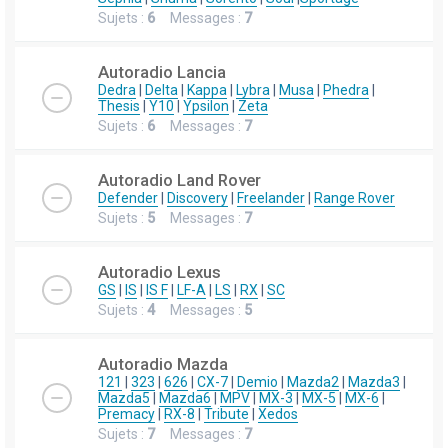
Sujets :
6
Messages :
7
Autoradio Lancia
Dedra
|
Delta
|
Kappa
|
Lybra
|
Musa
|
Phedra
|
Thesis
|
Y10
|
Ypsilon
|
Zeta
Sujets :
6
Messages :
7
Autoradio Land Rover
Defender
|
Discovery
|
Freelander
|
Range Rover
Sujets :
5
Messages :
7
Autoradio Lexus
GS
|
IS
|
IS F
|
LF-A
|
LS
|
RX
|
SC
Sujets :
4
Messages :
5
Autoradio Mazda
121
|
323
|
626
|
CX-7
|
Demio
|
Mazda2
|
Mazda3
|
Mazda5
|
Mazda6
|
MPV
|
MX-3
|
MX-5
|
MX-6
|
Premacy
|
RX-8
|
Tribute
|
Xedos
Sujets :
7
Messages :
7