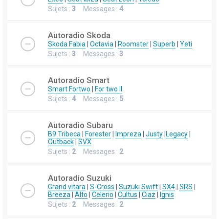
Sujets :
3
Messages :
4
Autoradio Skoda
Skoda Fabia
|
Octavia
|
Roomster
|
Superb
|
Yeti
Sujets :
3
Messages :
3
Autoradio Smart
Smart Fortwo
|
For two II
Sujets :
4
Messages :
5
Autoradio Subaru
B9 Tribeca
|
Forester
|
Impreza
|
Justy
|
Legacy
|
Outback
|
SVX
Sujets :
2
Messages :
2
Autoradio Suzuki
Grand vitara
|
S-Cross
|
Suzuki Swift
|
SX4
|
SRS
|
Breeza
|
Alto
|
Celerio
|
Cultus
|
Ciaz
|
Ignis
Sujets :
2
Messages :
2