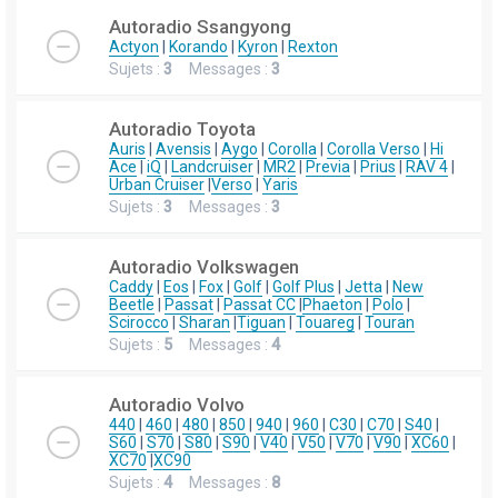
Autoradio Ssangyong
Actyon
|
Korando
|
Kyron
|
Rexton
Sujets :
3
Messages :
3
Autoradio Toyota
Auris
|
Avensis
|
Aygo
|
Corolla
|
Corolla Verso
|
Hi
Ace
|
iQ
|
Landcruiser
|
MR2
|
Previa
|
Prius
|
RAV 4
|
Urban Cruiser
|
Verso
|
Yaris
Sujets :
3
Messages :
3
Autoradio Volkswagen
Caddy
|
Eos
|
Fox
|
Golf
|
Golf Plus
|
Jetta
|
New
Beetle
|
Passat
|
Passat CC
|
Phaeton
|
Polo
|
Scirocco
|
Sharan
|
Tiguan
|
Touareg
|
Touran
Sujets :
5
Messages :
4
Autoradio Volvo
440
|
460
|
480
|
850
|
940
|
960
|
C30
|
C70
|
S40
|
S60
|
S70
|
S80
|
S90
|
V40
|
V50
|
V70
|
V90
|
XC60
|
XC70
|
XC90
Sujets :
4
Messages :
8