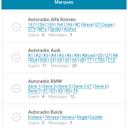
Marques
h
e
Autoradio Alfa Romeo
r
147
|
156
|
159
|
164
|
166
|
8C
|
Brera
|
GT Coupé
|
GTV
|
MiTo
|
Spider
|
Autres
c
Sujets :
6
Messages :
9
h
e
Autoradio Audi
r
A1
|
A2
|
A3
|
A4
|
A5
|
A6
|
A8
|
Allroad
|
Q5
|
Q7
|
R8
|
RS4
|
RS6
|
S3
|
S4
|
S5
|
S6
|
S8
|
TT
|
TTRS
|
TTS
Sujets :
11
Messages :
20
Autoradio BMW
Serie 1
|
Serie 3
|
Serie 5
|
Serie 5 GT
|
Serie 6
|
Serie 7
|
X1
|
X3
|
X5
|
X6
|
Z4
Sujets :
8
Messages :
12
Autoradio Buick
Enclave
|
Terraza
|
Verano
|
Regal
|
Excelle
Sujets :
5
Messages :
9