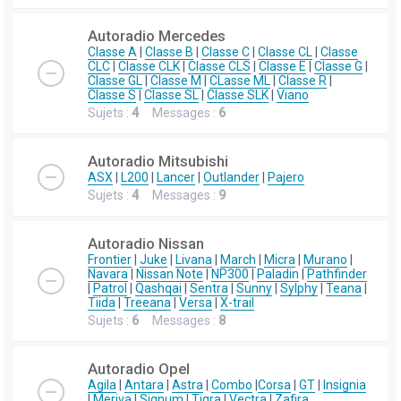
Autoradio Mercedes
Classe A
|
Classe B
|
Classe C
|
Classe CL
|
Classe
CLC
|
Classe CLK
|
Classe CLS
|
Classe E
|
Classe G
|
Classe GL
|
Classe M
|
CLasse ML
|
Classe R
|
Classe S
|
Classe SL
|
Classe SLK
|
Viano
Sujets :
4
Messages :
6
Autoradio Mitsubishi
ASX
|
L200
|
Lancer
|
Outlander
|
Pajero
Sujets :
4
Messages :
9
Autoradio Nissan
Frontier
|
Juke
|
Livana
|
March
|
Micra
|
Murano
|
Navara
|
Nissan Note
|
NP300
|
Paladin
|
Pathfinder
|
Patrol
|
Qashqai
|
Sentra
|
Sunny
|
Sylphy
|
Teana
|
Tiida
|
Treeana
|
Versa
|
X-trail
Sujets :
6
Messages :
8
Autoradio Opel
Agila
|
Antara
|
Astra
|
Combo
|
Corsa
|
GT
|
Insignia
|
Meriva
|
Signum
|
Tigra
|
Vectra
|
Zafira