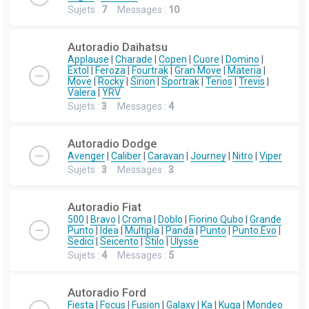
Sujets :
7
Messages :
10
Autoradio Daihatsu
Applause
|
Charade
|
Copen
|
Cuore
|
Domino
|
Extol
|
Feroza
|
Fourtrak
|
Gran Move
|
Materia
|
Move
|
Rocky
|
Sirion
|
Sportrak
|
Terios
|
Trevis
|
Valera
|
YRV
Sujets :
3
Messages :
4
Autoradio Dodge
Avenger
|
Caliber
|
Caravan
|
Journey
|
Nitro
|
Viper
Sujets :
3
Messages :
3
Autoradio Fiat
500
|
Bravo
|
Croma
|
Doblo
|
Fiorino Qubo
|
Grande
Punto
|
Idea
|
Multipla
|
Panda
|
Punto
|
Punto Evo
|
Sedici
|
Seicento
|
Stilo
|
Ulysse
Sujets :
4
Messages :
5
Autoradio Ford
Fiesta
|
Focus
|
Fusion
|
Galaxy
|
Ka
|
Kuga
|
Mondeo