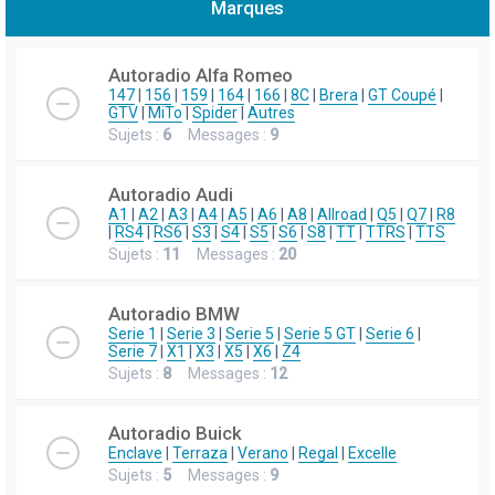
Marques
h
e
Autoradio Alfa Romeo
r
147
|
156
|
159
|
164
|
166
|
8C
|
Brera
|
GT Coupé
|
GTV
|
MiTo
|
Spider
|
Autres
c
Sujets :
6
Messages :
9
h
e
Autoradio Audi
r
A1
|
A2
|
A3
|
A4
|
A5
|
A6
|
A8
|
Allroad
|
Q5
|
Q7
|
R8
|
RS4
|
RS6
|
S3
|
S4
|
S5
|
S6
|
S8
|
TT
|
TTRS
|
TTS
Sujets :
11
Messages :
20
Autoradio BMW
Serie 1
|
Serie 3
|
Serie 5
|
Serie 5 GT
|
Serie 6
|
Serie 7
|
X1
|
X3
|
X5
|
X6
|
Z4
Sujets :
8
Messages :
12
Autoradio Buick
Enclave
|
Terraza
|
Verano
|
Regal
|
Excelle
Sujets :
5
Messages :
9