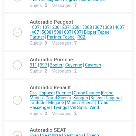
Sujets :
5
Messages :
7
Autoradio Peugeot
1007
|
107
|
206
|
207
|
208
|
3008
|
307
|
308
|
4007
|
407
|
5008
|
508
|
607
|
807
|
Bipper Tepee
|
Partner
|
Partner Tepee
|
RCZ
Sujets :
3
Messages :
7
Autoradio Porsche
911
|
997
|
Boxter
|
Cayenne
|
Cayman
Sujets :
2
Messages :
2
Autoradio Renault
Clio
|
Espace
|
Fluence
|
Grand Espace
|
Grand
Modus
|
Grand Scénic
|
Kangoo
|
Koleos
|
Laguna
|
Latitude
|
Mégane
|
Modus
|
Scénic
|
Trafic
Passenger
|
Twingo
|
Vel Satis
|
Wind
Sujets :
2
Messages :
2
Autoradio SEAT
Exeo
|
Seat Ibiza
|
Seat Leon
|
Toledo