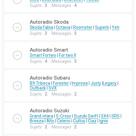
Sujets :
3
Messages :
4
Autoradio Skoda
Skoda Fabia
|
Octavia
|
Roomster
|
Superb
|
Yeti
Sujets :
3
Messages :
3
Autoradio Smart
Smart Fortwo
|
For two II
Sujets :
4
Messages :
5
Autoradio Subaru
B9 Tribeca
|
Forester
|
Impreza
|
Justy
|
Legacy
|
Outback
|
SVX
Sujets :
2
Messages :
2
Autoradio Suzuki
Grand vitara
|
S-Cross
|
Suzuki Swift
|
SX4
|
SRS
|
Breeza
|
Alto
|
Celerio
|
Cultus
|
Ciaz
|
Ignis
Sujets :
2
Messages :
2