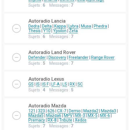
Sujets :
6
Messages :
7
Autoradio Lancia
Dedra
|
Delta
|
Kappa
|
Lybra
|
Musa
|
Phedra
|
Thesis
|
Y10
|
Ypsilon
|
Zeta
Sujets :
6
Messages :
7
Autoradio Land Rover
Defender
|
Discovery
|
Freelander
|
Range Rover
Sujets :
5
Messages :
7
Autoradio Lexus
GS
|
IS
|
IS F
|
LF-A
|
LS
|
RX
|
SC
Sujets :
4
Messages :
5
Autoradio Mazda
121
|
323
|
626
|
CX-7
|
Demio
|
Mazda2
|
Mazda3
|
Mazda5
|
Mazda6
|
MPV
|
MX-3
|
MX-5
|
MX-6
|
Premacy
|
RX-8
|
Tribute
|
Xedos
Sujets :
7
Messages :
7