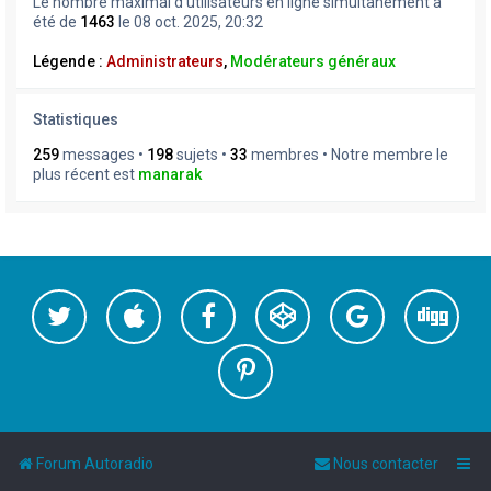
Le nombre maximal d’utilisateurs en ligne simultanément a
été de
1463
le 08 oct. 2025, 20:32
Légende :
Administrateurs
,
Modérateurs généraux
Statistiques
259
messages •
198
sujets •
33
membres • Notre membre le
plus récent est
manarak
Forum Autoradio
Nous contacter