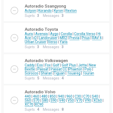
Autoradio Ssangyong
Actyon
|
Korando
|
Kyron
|
Rexton
Sujets :
3
Messages :
3
Autoradio Toyota
Auris
|
Avensis
|
Aygo
|
Corolla
|
Corolla Verso
|
Hi
Ace
|
iQ
|
Landcruiser
|
MR2
|
Previa
|
Prius
|
RAV 4
|
Urban Cruiser
|
Verso
|
Yaris
Sujets :
3
Messages :
3
Autoradio Volkswagen
Caddy
|
Eos
|
Fox
|
Golf
|
Golf Plus
|
Jetta
|
New
Beetle
|
Passat
|
Passat CC
|
Phaeton
|
Polo
|
Scirocco
|
Sharan
|
Tiguan
|
Touareg
|
Touran
Sujets :
5
Messages :
4
Autoradio Volvo
440
|
460
|
480
|
850
|
940
|
960
|
C30
|
C70
|
S40
|
S60
|
S70
|
S80
|
S90
|
V40
|
V50
|
V70
|
V90
|
XC60
|
XC70
|
XC90
Sujets :
4
Messages :
8