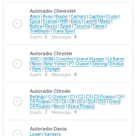
Autoradio Chevrolet
Alero
|
Aveo
|
Blazer
|
Camaro
|
Captiva
|
Cruze
|
Epica
|
Evanda
|
HHR
|
Kalos
|
Lacetti
|
Matiz
|
Nubira
|
Rezzo
|
Spark
|
Tacuma
|
Tahoe
|
Trailblazer
|
Trans Sport
Sujets :
5
Messages :
8
Autoradio Chrysler
300C
|
300M
|
Crossfire
|
Grand Voyager
|
Le Baron
|
Neon
|
New Yorker
|
PT Cruiser
|
Sebring
|
Stratus
|
Viper
|
Voyager
Sujets :
5
Messages :
8
Autoradio Citroën
Berlingo
|
C-Crosser
|
C1
|
C2
|
C3
|
C3 Picasso
|
C4
|
C4 Picasso
|
C5
|
C6
|
C8
|
DS3
|
DS4
|
DS5
|
Grand
C4 Picasso
|
Nemo
|
Xsara Picasso
Sujets :
7
Messages :
9
Autoradio Dacia
Logan
|
Sandero