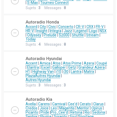
|
S-Max
|
Tourneo Connect
Sujets :
3
Messages :
8
Autoradio Honda
Accord
|
City
|
Civic
|
Concerto
|
CR-V
|
CRX
|
FR-V
|
HR-V
|
Insight
|
Integra
|
Jazz
|
Legend
|
Logo
|
NSX
|
Odyssey
|
Prelude
|
S2000
|
Shuttle
|
Stream
|
Today
Sujets :
4
Messages :
8
Autoradio Hyundai
Accent
|
Amica
|
Atos
|
Atos Prime
|
Azera
|
Coupé
|
Elantra
|
Excel
|
Galloper
|
Getz
|
Grandeur Azera
|
H1
|
Highway Van
|
i10
|
i30
|
Lantra
|
Matrix
|
Plaza
Autres Hyundai
|
Autres Hyundai
Sujets :
3
Messages :
3
Autoradio Kia
Avella
|
Carens
|
Carnival
|
Cee'd
|
Cerato
|
Clarus
|
Credos
|
Joice
|
Leo
|
Magentis
|
Mentor
|
Opirus
|
Picanto
|
Pride
|
Pro_Cee'd
|
Retona
|
Rio
|
Sedona
|
Sephia
|
Shuma
|
Sorento
|
Soul
|
Sportage