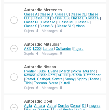
Autoradio Mercedes
Classe A
|
Classe B
|
Classe C
|
Classe CL
|
Classe
CLC
|
Classe CLK
|
Classe CLS
|
Classe E
|
Classe G
|
Classe GL
|
Classe M
|
CLasse ML
|
Classe R
|
Classe S
|
Classe SL
|
Classe SLK
|
Viano
Sujets :
4
Messages :
6
Autoradio Mitsubishi
ASX
|
L200
|
Lancer
|
Outlander
|
Pajero
Sujets :
4
Messages :
9
Autoradio Nissan
Frontier
|
Juke
|
Livana
|
March
|
Micra
|
Murano
|
Navara
|
Nissan Note
|
NP300
|
Paladin
|
Pathfinder
|
Patrol
|
Qashqai
|
Sentra
|
Sunny
|
Sylphy
|
Teana
|
Tiida
|
Treeana
|
Versa
|
X-trail
Sujets :
6
Messages :
8
Autoradio Opel
Agila
|
Antara
|
Astra
|
Combo
|
Corsa
|
GT
|
Insignia
|
Meriva
|
Signum
|
Tigra
|
Vectra
|
Zafira