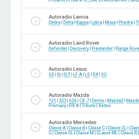
|
Picanto
|
Pride
|
Pro_Cee'd
|
Retona
|
Rio
|
Sed
Autoradio Lancia
Dedra
|
Delta
|
Kappa
|
Lybra
|
Musa
|
Phedra
|
T
Autoradio Land Rover
Defender
|
Discovery
|
Freelander
|
Range Rove
Autoradio Lexus
GS
|
IS
|
IS F
|
LF-A
|
LS
|
RX
|
SC
Autoradio Mazda
121
|
323
|
626
|
CX-7
|
Demio
|
Mazda2
|
Mazd
Premacy
|
RX-8
|
Tribute
|
Xedos
Autoradio Mercedes
Classe A
|
Classe B
|
Classe C
|
Classe CL
|
Clas
G
|
Classe GL
|
Classe M
|
CLasse ML
|
Classe R