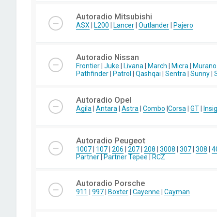
Autoradio Mitsubishi
ASX
|
L200
|
Lancer
|
Outlander
|
Pajero
Autoradio Nissan
Frontier
|
Juke
|
Livana
|
March
|
Micra
|
Murano
Pathfinder
|
Patrol
|
Qashqai
|
Sentra
|
Sunny
|
Autoradio Opel
Agila
|
Antara
|
Astra
|
Combo
|
Corsa
|
GT
|
Insi
Autoradio Peugeot
1007
|
107
|
206
|
207
|
208
|
3008
|
307
|
308
|
4
Partner
|
Partner Tepee
|
RCZ
Autoradio Porsche
911
|
997
|
Boxter
|
Cayenne
|
Cayman