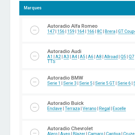
Marques
Autoradio Alfa Romeo
147
|
156
|
159
|
164
|
166
|
8C
|
Brera
|
GT Coup
Autoradio Audi
A1
|
A2
|
A3
|
A4
|
A5
|
A6
|
A8
|
Allroad
|
Q5
|
Q7
TTS
Autoradio BMW
Serie 1
|
Serie 3
|
Serie 5
|
Serie 5 GT
|
Serie 6
|
Autoradio Buick
Enclave
|
Terraza
|
Verano
|
Regal
|
Excelle
Autoradio Chevrolet
Alero
|
Aveo
|
Blazer
|
Camaro
|
Captiva
|
Cruze