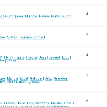
4
nde Punto
|
Idea
|
Multipla
|
Panda
|
Punto
|
Punto
3
deo
|
S-Max
|
Tourneo Connect
4
-V
|
HR-V
|
Insight
|
Integra
|
Jazz
|
Legend
|
Logo
|
eam
|
Today
3
upé
|
Elantra
|
Excel
|
Galloper
|
Getz
|
Grandeur
rix
|
Plaza
Autres Hyundai
|
6
us
|
Credos
|
Joice
|
Leo
|
Magentis
|
Mentor
|
Opirus