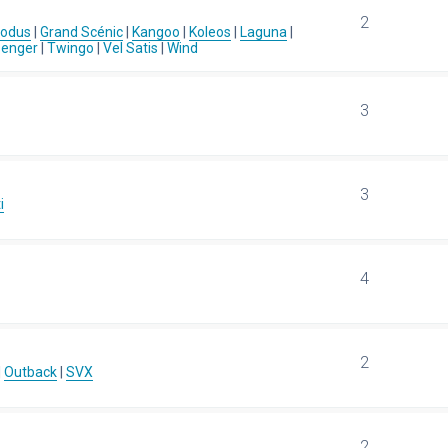
2
Modus
|
Grand Scénic
|
Kangoo
|
Koleos
|
Laguna
|
senger
|
Twingo
|
Vel Satis
|
Wind
3
3
i
4
2
|
Outback
|
SVX
2