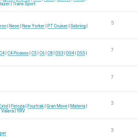
blazer
|
Trans Sport
5
ron
|
Neon
|
New Yorker
|
PT Cruiser
|
Sebring
|
7
C4
|
C4 Picasso
|
C5
|
C6
|
C8
|
DS3
|
DS4
|
DS5
|
7
3
Extol
|
Feroza
|
Fourtrak
|
Gran Move
|
Materia
|
|
Valera
|
YRV
3
per