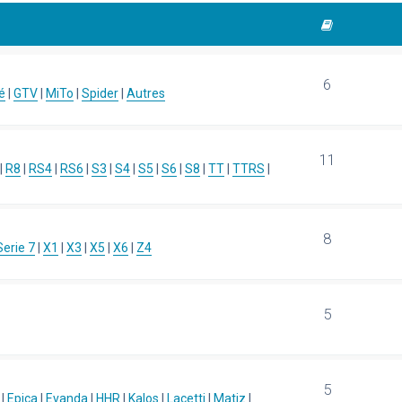
6
é
|
GTV
|
MiTo
|
Spider
|
Autres
11
|
R8
|
RS4
|
RS6
|
S3
|
S4
|
S5
|
S6
|
S8
|
TT
|
TTRS
|
8
Serie 7
|
X1
|
X3
|
X5
|
X6
|
Z4
5
5
|
Epica
|
Evanda
|
HHR
|
Kalos
|
Lacetti
|
Matiz
|