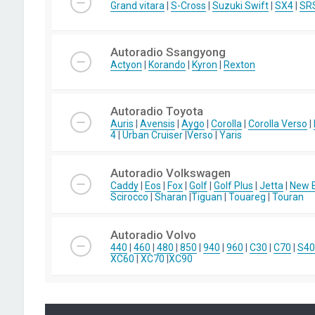
Grand vitara
|
S-Cross
|
Suzuki Swift
|
SX4
|
SR
Autoradio Ssangyong
Actyon
|
Korando
|
Kyron
|
Rexton
Autoradio Toyota
Auris
|
Avensis
|
Aygo
|
Corolla
|
Corolla Verso
|
4
|
Urban Cruiser
|
Verso
|
Yaris
Autoradio Volkswagen
Caddy
|
Eos
|
Fox
|
Golf
|
Golf Plus
|
Jetta
|
New B
Scirocco
|
Sharan
|
Tiguan
|
Touareg
|
Touran
Autoradio Volvo
440
|
460
|
480
|
850
|
940
|
960
|
C30
|
C70
|
S40
XC60
|
XC70
|
XC90