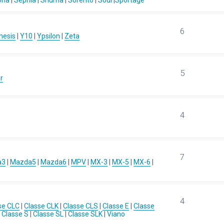
ona
|
Sephia
|
Shuma
|
Sorento
|
Soul
|
Sportage
6
hesis
|
Y10
|
Ypsilon
|
Zeta
5
r
4
7
a3
|
Mazda5
|
Mazda6
|
MPV
|
MX-3
|
MX-5
|
MX-6
|
4
se CLC
|
Classe CLK
|
Classe CLS
|
Classe E
|
Classe
|
Classe S
|
Classe SL
|
Classe SLK
|
Viano