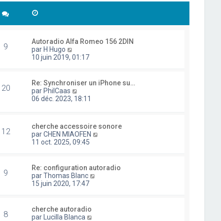
Autoradio Alfa Romeo 156 2DIN
9
C
par
H Hugo
o
10 juin 2019, 01:17
n
s
u
Re: Synchroniser un iPhone su…
20
l
C
par
PhilCaas
t
o
06 déc. 2023, 18:11
e
n
r
s
l
u
cherche accessoire sonore
e
l
12
C
par
CHEN MIAOFEN
d
t
o
11 oct. 2025, 09:45
e
e
n
r
r
s
n
l
u
i
Re: configuration autoradio
e
9
l
e
C
par
Thomas Blanc
d
t
r
o
15 juin 2020, 17:47
e
e
m
n
r
r
e
s
n
l
s
u
i
cherche autoradio
e
8
s
l
e
C
par
Lucilla Blanca
d