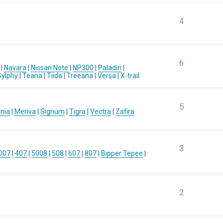
4
6
|
Navara
|
Nissan Note
|
NP300
|
Paladin
|
Sylphy
|
Teana
|
Tiida
|
Treeana
|
Versa
|
X-trail
5
gnia
|
Meriva
|
Signum
|
Tigra
|
Vectra
|
Zafira
3
007
|
407
|
5008
|
508
|
607
|
807
|
Bipper Tepee
|
2