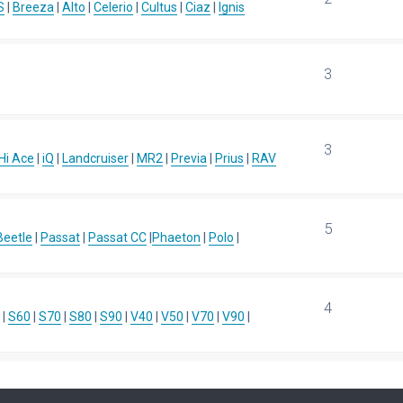
S
|
Breeza
|
Alto
|
Celerio
|
Cultus
|
Ciaz
|
Ignis
3
3
Hi Ace
|
iQ
|
Landcruiser
|
MR2
|
Previa
|
Prius
|
RAV
5
eetle
|
Passat
|
Passat CC
|
Phaeton
|
Polo
|
4
|
S60
|
S70
|
S80
|
S90
|
V40
|
V50
|
V70
|
V90
|