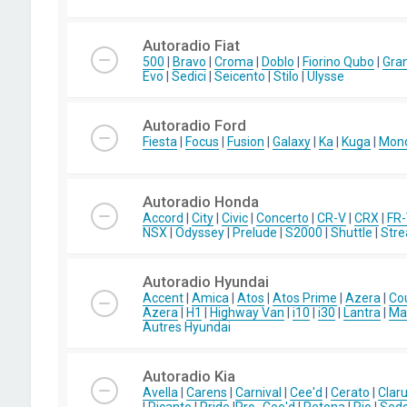
Autoradio Fiat
500
|
Bravo
|
Croma
|
Doblo
|
Fiorino Qubo
|
Gra
Evo
|
Sedici
|
Seicento
|
Stilo
|
Ulysse
Autoradio Ford
Fiesta
|
Focus
|
Fusion
|
Galaxy
|
Ka
|
Kuga
|
Mon
Autoradio Honda
Accord
|
City
|
Civic
|
Concerto
|
CR-V
|
CRX
|
FR
NSX
|
Odyssey
|
Prelude
|
S2000
|
Shuttle
|
Str
Autoradio Hyundai
Accent
|
Amica
|
Atos
|
Atos Prime
|
Azera
|
Co
Azera
|
H1
|
Highway Van
|
i10
|
i30
|
Lantra
|
Mat
Autres Hyundai
Autoradio Kia
Avella
|
Carens
|
Carnival
|
Cee'd
|
Cerato
|
Clar