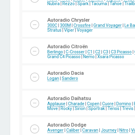
Nubira
|
Rezzo
|
Spark
|
Tacuma
|
Tahoe
|
Trail
Autoradio Chrysler
300C
|
300M
|
Crossfire
|
Grand Voyager
|
Le Ba
Stratus
|
Viper
|
Voyager
Autoradio Citroën
Berlingo
|
C-Crosser
|
C1
|
C2
|
C3
|
C3 Picasso
|
Grand C4 Picasso
|
Nemo
|
Xsara Picasso
Autoradio Dacia
Logan
|
Sandero
Autoradio Daihatsu
Applause
|
Charade
|
Copen
|
Cuore
|
Domino
|
Move
|
Rocky
|
Sirion
|
Sportrak
|
Terios
|
Trevis
Autoradio Dodge
Avenger
|
Caliber
|
Caravan
|
Journey
|
Nitro
|
Vi