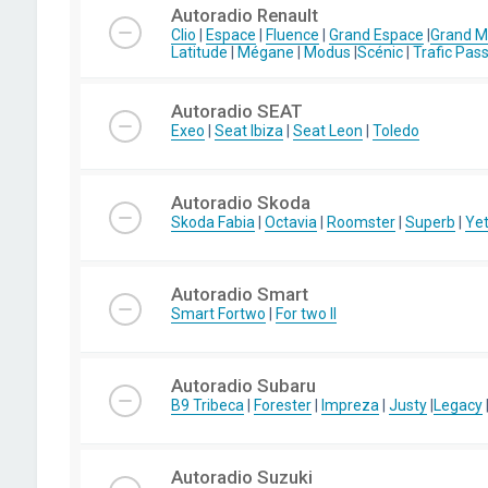
Autoradio Renault
Clio
|
Espace
|
Fluence
|
Grand Espace
|
Grand 
Latitude
|
Mégane
|
Modus
|
Scénic
|
Trafic Pas
Autoradio SEAT
Exeo
|
Seat Ibiza
|
Seat Leon
|
Toledo
Autoradio Skoda
Skoda Fabia
|
Octavia
|
Roomster
|
Superb
|
Yet
Autoradio Smart
Smart Fortwo
|
For two II
Autoradio Subaru
B9 Tribeca
|
Forester
|
Impreza
|
Justy
|
Legacy
Autoradio Suzuki