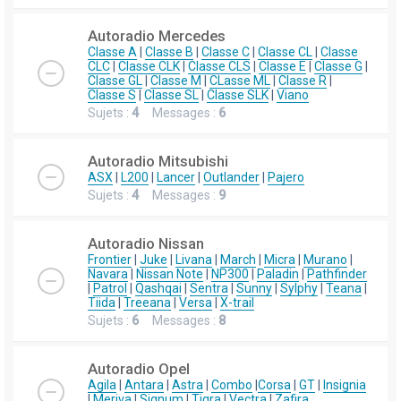
Autoradio Mercedes
Classe A
|
Classe B
|
Classe C
|
Classe CL
|
Classe
CLC
|
Classe CLK
|
Classe CLS
|
Classe E
|
Classe G
|
Classe GL
|
Classe M
|
CLasse ML
|
Classe R
|
Classe S
|
Classe SL
|
Classe SLK
|
Viano
Sujets :
4
Messages :
6
Autoradio Mitsubishi
ASX
|
L200
|
Lancer
|
Outlander
|
Pajero
Sujets :
4
Messages :
9
Autoradio Nissan
Frontier
|
Juke
|
Livana
|
March
|
Micra
|
Murano
|
Navara
|
Nissan Note
|
NP300
|
Paladin
|
Pathfinder
|
Patrol
|
Qashqai
|
Sentra
|
Sunny
|
Sylphy
|
Teana
|
Tiida
|
Treeana
|
Versa
|
X-trail
Sujets :
6
Messages :
8
Autoradio Opel
Agila
|
Antara
|
Astra
|
Combo
|
Corsa
|
GT
|
Insignia
|
Meriva
|
Signum
|
Tigra
|
Vectra
|
Zafira