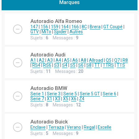
Marques
h
e
Autoradio Alfa Romeo
r
147
|
156
|
159
|
164
|
166
|
8C
|
Brera
|
GT Coupé
|
GTV
|
MiTo
|
Spider
|
Autres
c
Sujets :
6
Messages :
9
h
e
Autoradio Audi
r
A1
|
A2
|
A3
|
A4
|
A5
|
A6
|
A8
|
Allroad
|
Q5
|
Q7
|
R8
|
RS4
|
RS6
|
S3
|
S4
|
S5
|
S6
|
S8
|
TT
|
TTRS
|
TTS
Sujets :
11
Messages :
20
Autoradio BMW
Serie 1
|
Serie 3
|
Serie 5
|
Serie 5 GT
|
Serie 6
|
Serie 7
|
X1
|
X3
|
X5
|
X6
|
Z4
Sujets :
8
Messages :
12
Autoradio Buick
Enclave
|
Terraza
|
Verano
|
Regal
|
Excelle
Sujets :
5
Messages :
9