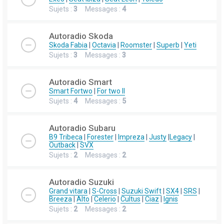
Sujets :
3
Messages :
4
Autoradio Skoda
Skoda Fabia
|
Octavia
|
Roomster
|
Superb
|
Yeti
Sujets :
3
Messages :
3
Autoradio Smart
Smart Fortwo
|
For two II
Sujets :
4
Messages :
5
Autoradio Subaru
B9 Tribeca
|
Forester
|
Impreza
|
Justy
|
Legacy
|
Outback
|
SVX
Sujets :
2
Messages :
2
Autoradio Suzuki
Grand vitara
|
S-Cross
|
Suzuki Swift
|
SX4
|
SRS
|
Breeza
|
Alto
|
Celerio
|
Cultus
|
Ciaz
|
Ignis
Sujets :
2
Messages :
2