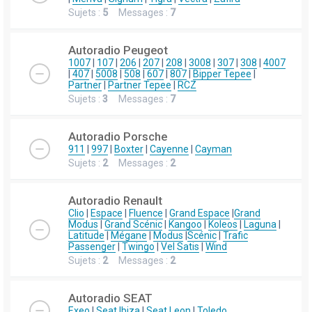
Sujets :
5
Messages :
7
Autoradio Peugeot
1007
|
107
|
206
|
207
|
208
|
3008
|
307
|
308
|
4007
|
407
|
5008
|
508
|
607
|
807
|
Bipper Tepee
|
Partner
|
Partner Tepee
|
RCZ
Sujets :
3
Messages :
7
Autoradio Porsche
911
|
997
|
Boxter
|
Cayenne
|
Cayman
Sujets :
2
Messages :
2
Autoradio Renault
Clio
|
Espace
|
Fluence
|
Grand Espace
|
Grand
Modus
|
Grand Scénic
|
Kangoo
|
Koleos
|
Laguna
|
Latitude
|
Mégane
|
Modus
|
Scénic
|
Trafic
Passenger
|
Twingo
|
Vel Satis
|
Wind
Sujets :
2
Messages :
2
Autoradio SEAT
Exeo
|
Seat Ibiza
|
Seat Leon
|
Toledo