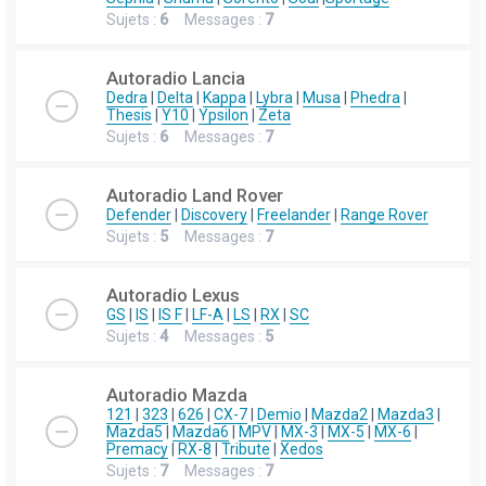
Sujets :
6
Messages :
7
Autoradio Lancia
Dedra
|
Delta
|
Kappa
|
Lybra
|
Musa
|
Phedra
|
Thesis
|
Y10
|
Ypsilon
|
Zeta
Sujets :
6
Messages :
7
Autoradio Land Rover
Defender
|
Discovery
|
Freelander
|
Range Rover
Sujets :
5
Messages :
7
Autoradio Lexus
GS
|
IS
|
IS F
|
LF-A
|
LS
|
RX
|
SC
Sujets :
4
Messages :
5
Autoradio Mazda
121
|
323
|
626
|
CX-7
|
Demio
|
Mazda2
|
Mazda3
|
Mazda5
|
Mazda6
|
MPV
|
MX-3
|
MX-5
|
MX-6
|
Premacy
|
RX-8
|
Tribute
|
Xedos
Sujets :
7
Messages :
7