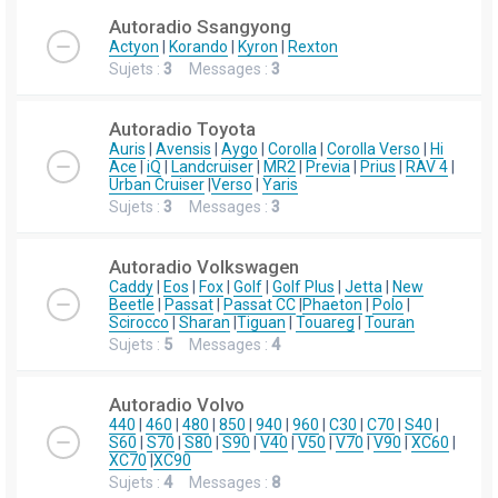
Autoradio Ssangyong
Actyon
|
Korando
|
Kyron
|
Rexton
Sujets :
3
Messages :
3
Autoradio Toyota
Auris
|
Avensis
|
Aygo
|
Corolla
|
Corolla Verso
|
Hi
Ace
|
iQ
|
Landcruiser
|
MR2
|
Previa
|
Prius
|
RAV 4
|
Urban Cruiser
|
Verso
|
Yaris
Sujets :
3
Messages :
3
Autoradio Volkswagen
Caddy
|
Eos
|
Fox
|
Golf
|
Golf Plus
|
Jetta
|
New
Beetle
|
Passat
|
Passat CC
|
Phaeton
|
Polo
|
Scirocco
|
Sharan
|
Tiguan
|
Touareg
|
Touran
Sujets :
5
Messages :
4
Autoradio Volvo
440
|
460
|
480
|
850
|
940
|
960
|
C30
|
C70
|
S40
|
S60
|
S70
|
S80
|
S90
|
V40
|
V50
|
V70
|
V90
|
XC60
|
XC70
|
XC90
Sujets :
4
Messages :
8