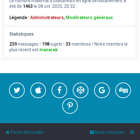
Le nombre maximal d’utilisateurs en ligne simultanément a
été de
1463
le 08 oct. 2025, 20:32
Légende :
Administrateurs
,
Modérateurs généraux
Statistiques
259
messages •
198
sujets •
33
membres • Notre membre le
plus récent est
manarak
Forum Autoradio
Nous contacter