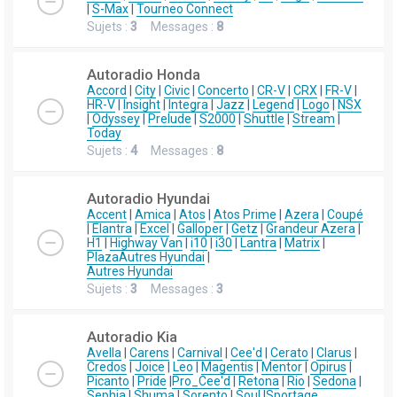
|
S-Max
|
Tourneo Connect
Sujets :
3
Messages :
8
Autoradio Honda
Accord
|
City
|
Civic
|
Concerto
|
CR-V
|
CRX
|
FR-V
|
HR-V
|
Insight
|
Integra
|
Jazz
|
Legend
|
Logo
|
NSX
|
Odyssey
|
Prelude
|
S2000
|
Shuttle
|
Stream
|
Today
Sujets :
4
Messages :
8
Autoradio Hyundai
Accent
|
Amica
|
Atos
|
Atos Prime
|
Azera
|
Coupé
|
Elantra
|
Excel
|
Galloper
|
Getz
|
Grandeur Azera
|
H1
|
Highway Van
|
i10
|
i30
|
Lantra
|
Matrix
|
Plaza
Autres Hyundai
|
Autres Hyundai
Sujets :
3
Messages :
3
Autoradio Kia
Avella
|
Carens
|
Carnival
|
Cee'd
|
Cerato
|
Clarus
|
Credos
|
Joice
|
Leo
|
Magentis
|
Mentor
|
Opirus
|
Picanto
|
Pride
|
Pro_Cee'd
|
Retona
|
Rio
|
Sedona
|
Sephia
|
Shuma
|
Sorento
|
Soul
|
Sportage