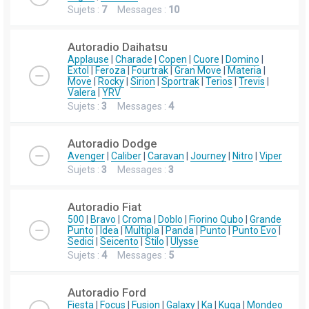
Sujets :
7
Messages :
10
Autoradio Daihatsu
Applause
|
Charade
|
Copen
|
Cuore
|
Domino
|
Extol
|
Feroza
|
Fourtrak
|
Gran Move
|
Materia
|
Move
|
Rocky
|
Sirion
|
Sportrak
|
Terios
|
Trevis
|
Valera
|
YRV
Sujets :
3
Messages :
4
Autoradio Dodge
Avenger
|
Caliber
|
Caravan
|
Journey
|
Nitro
|
Viper
Sujets :
3
Messages :
3
Autoradio Fiat
500
|
Bravo
|
Croma
|
Doblo
|
Fiorino Qubo
|
Grande
Punto
|
Idea
|
Multipla
|
Panda
|
Punto
|
Punto Evo
|
Sedici
|
Seicento
|
Stilo
|
Ulysse
Sujets :
4
Messages :
5
Autoradio Ford
Fiesta
|
Focus
|
Fusion
|
Galaxy
|
Ka
|
Kuga
|
Mondeo