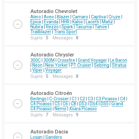
Autoradio Chevrolet
Alero
|
Aveo
|
Blazer
|
Camaro
|
Captiva
|
Cruze
|
Epica
|
Evanda
|
HHR
|
Kalos
|
Lacetti
|
Matiz
|
Nubira
|
Rezzo
|
Spark
|
Tacuma
|
Tahoe
|
Trailblazer
|
Trans Sport
Sujets :
5
Messages :
8
Autoradio Chrysler
300C
|
300M
|
Crossfire
|
Grand Voyager
|
Le Baron
|
Neon
|
New Yorker
|
PT Cruiser
|
Sebring
|
Stratus
|
Viper
|
Voyager
Sujets :
5
Messages :
8
Autoradio Citroën
Berlingo
|
C-Crosser
|
C1
|
C2
|
C3
|
C3 Picasso
|
C4
|
C4 Picasso
|
C5
|
C6
|
C8
|
DS3
|
DS4
|
DS5
|
Grand
C4 Picasso
|
Nemo
|
Xsara Picasso
Sujets :
7
Messages :
9
Autoradio Dacia
Logan
|
Sandero