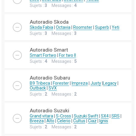
Sujets :
3
Messages :
4
Autoradio Skoda
Skoda Fabia
|
Octavia
|
Roomster
|
Superb
|
Yeti
Sujets :
3
Messages :
3
Autoradio Smart
Smart Fortwo
|
For two II
Sujets :
4
Messages :
5
Autoradio Subaru
B9 Tribeca
|
Forester
|
Impreza
|
Justy
|
Legacy
|
Outback
|
SVX
Sujets :
2
Messages :
2
Autoradio Suzuki
Grand vitara
|
S-Cross
|
Suzuki Swift
|
SX4
|
SRS
|
Breeza
|
Alto
|
Celerio
|
Cultus
|
Ciaz
|
Ignis
Sujets :
2
Messages :
2