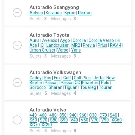
Autoradio Ssangyong
Actyon
|
Korando
|
Kyron
|
Rexton
Sujets :
3
Messages :
3
Autoradio Toyota
Auris
|
Avensis
|
Aygo
|
Corolla
|
Corolla Verso
|
Hi
Ace
|
iQ
|
Landcruiser
|
MR2
|
Previa
|
Prius
|
RAV 4
|
Urban Cruiser
|
Verso
|
Yaris
Sujets :
3
Messages :
3
Autoradio Volkswagen
Caddy
|
Eos
|
Fox
|
Golf
|
Golf Plus
|
Jetta
|
New
Beetle
|
Passat
|
Passat CC
|
Phaeton
|
Polo
|
Scirocco
|
Sharan
|
Tiguan
|
Touareg
|
Touran
Sujets :
5
Messages :
4
Autoradio Volvo
440
|
460
|
480
|
850
|
940
|
960
|
C30
|
C70
|
S40
|
S60
|
S70
|
S80
|
S90
|
V40
|
V50
|
V70
|
V90
|
XC60
|
XC70
|
XC90
Sujets :
4
Messages :
8