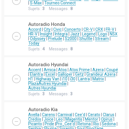
|
S-Max
|
Tourneo Connect
Sujets :
3
Messages :
8
Autoradio Honda
Accord
|
City
|
Civic
|
Concerto
|
CR-V
|
CRX
|
FR-V
|
HR-V
|
Insight
|
Integra
|
Jazz
|
Legend
|
Logo
|
NSX
|
Odyssey
|
Prelude
|
S2000
|
Shuttle
|
Stream
|
Today
Sujets :
4
Messages :
8
Autoradio Hyundai
Accent
|
Amica
|
Atos
|
Atos Prime
|
Azera
|
Coupé
|
Elantra
|
Excel
|
Galloper
|
Getz
|
Grandeur Azera
|
H1
|
Highway Van
|
i10
|
i30
|
Lantra
|
Matrix
|
Plaza
Autres Hyundai
|
Autres Hyundai
Sujets :
3
Messages :
3
Autoradio Kia
Avella
|
Carens
|
Carnival
|
Cee'd
|
Cerato
|
Clarus
|
Credos
|
Joice
|
Leo
|
Magentis
|
Mentor
|
Opirus
|
Picanto
|
Pride
|
Pro_Cee'd
|
Retona
|
Rio
|
Sedona
|
Sephia
|
Shuma
|
Sorento
|
Soul
|
Sportage