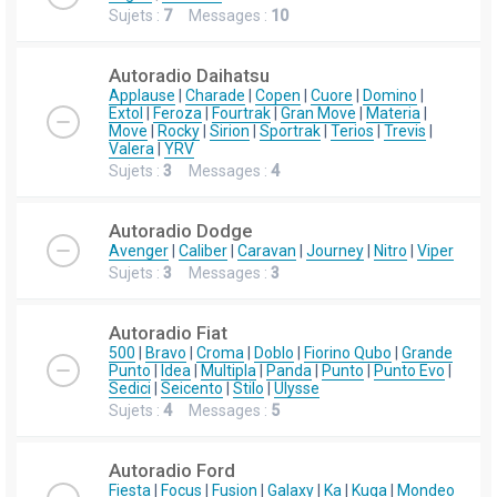
Sujets :
7
Messages :
10
Autoradio Daihatsu
Applause
|
Charade
|
Copen
|
Cuore
|
Domino
|
Extol
|
Feroza
|
Fourtrak
|
Gran Move
|
Materia
|
Move
|
Rocky
|
Sirion
|
Sportrak
|
Terios
|
Trevis
|
Valera
|
YRV
Sujets :
3
Messages :
4
Autoradio Dodge
Avenger
|
Caliber
|
Caravan
|
Journey
|
Nitro
|
Viper
Sujets :
3
Messages :
3
Autoradio Fiat
500
|
Bravo
|
Croma
|
Doblo
|
Fiorino Qubo
|
Grande
Punto
|
Idea
|
Multipla
|
Panda
|
Punto
|
Punto Evo
|
Sedici
|
Seicento
|
Stilo
|
Ulysse
Sujets :
4
Messages :
5
Autoradio Ford
Fiesta
|
Focus
|
Fusion
|
Galaxy
|
Ka
|
Kuga
|
Mondeo