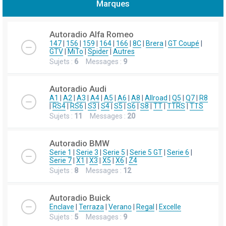
Marques
h
e
Autoradio Alfa Romeo
r
147
|
156
|
159
|
164
|
166
|
8C
|
Brera
|
GT Coupé
|
GTV
|
MiTo
|
Spider
|
Autres
c
Sujets :
6
Messages :
9
h
e
Autoradio Audi
r
A1
|
A2
|
A3
|
A4
|
A5
|
A6
|
A8
|
Allroad
|
Q5
|
Q7
|
R8
|
RS4
|
RS6
|
S3
|
S4
|
S5
|
S6
|
S8
|
TT
|
TTRS
|
TTS
Sujets :
11
Messages :
20
Autoradio BMW
Serie 1
|
Serie 3
|
Serie 5
|
Serie 5 GT
|
Serie 6
|
Serie 7
|
X1
|
X3
|
X5
|
X6
|
Z4
Sujets :
8
Messages :
12
Autoradio Buick
Enclave
|
Terraza
|
Verano
|
Regal
|
Excelle
Sujets :
5
Messages :
9