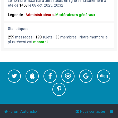
Le nombre maximal d’utilisateurs en ligne simultanément a
été de
1463
le 08 oct. 2025, 20:32
Légende :
Administrateurs
,
Modérateurs généraux
Statistiques
259
messages •
198
sujets •
33
membres • Notre membre le
plus récent est
manarak
Forum Autoradio
Nous contacter