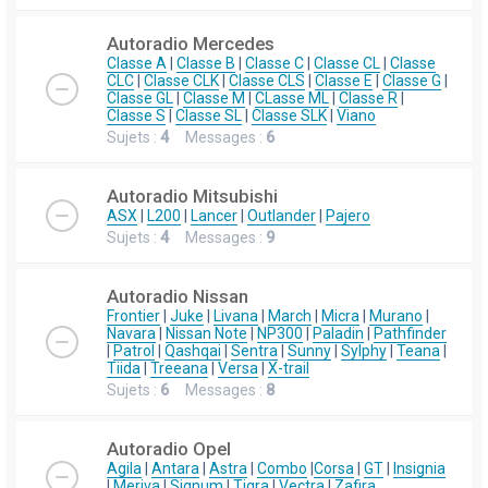
Autoradio Mercedes
Classe A
|
Classe B
|
Classe C
|
Classe CL
|
Classe
CLC
|
Classe CLK
|
Classe CLS
|
Classe E
|
Classe G
|
Classe GL
|
Classe M
|
CLasse ML
|
Classe R
|
Classe S
|
Classe SL
|
Classe SLK
|
Viano
Sujets :
4
Messages :
6
Autoradio Mitsubishi
ASX
|
L200
|
Lancer
|
Outlander
|
Pajero
Sujets :
4
Messages :
9
Autoradio Nissan
Frontier
|
Juke
|
Livana
|
March
|
Micra
|
Murano
|
Navara
|
Nissan Note
|
NP300
|
Paladin
|
Pathfinder
|
Patrol
|
Qashqai
|
Sentra
|
Sunny
|
Sylphy
|
Teana
|
Tiida
|
Treeana
|
Versa
|
X-trail
Sujets :
6
Messages :
8
Autoradio Opel
Agila
|
Antara
|
Astra
|
Combo
|
Corsa
|
GT
|
Insignia
|
Meriva
|
Signum
|
Tigra
|
Vectra
|
Zafira