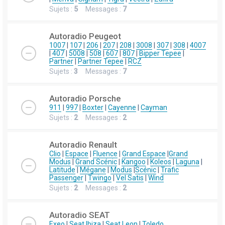
Sujets :
5
Messages :
7
Autoradio Peugeot
1007
|
107
|
206
|
207
|
208
|
3008
|
307
|
308
|
4007
|
407
|
5008
|
508
|
607
|
807
|
Bipper Tepee
|
Partner
|
Partner Tepee
|
RCZ
Sujets :
3
Messages :
7
Autoradio Porsche
911
|
997
|
Boxter
|
Cayenne
|
Cayman
Sujets :
2
Messages :
2
Autoradio Renault
Clio
|
Espace
|
Fluence
|
Grand Espace
|
Grand
Modus
|
Grand Scénic
|
Kangoo
|
Koleos
|
Laguna
|
Latitude
|
Mégane
|
Modus
|
Scénic
|
Trafic
Passenger
|
Twingo
|
Vel Satis
|
Wind
Sujets :
2
Messages :
2
Autoradio SEAT
Exeo
|
Seat Ibiza
|
Seat Leon
|
Toledo