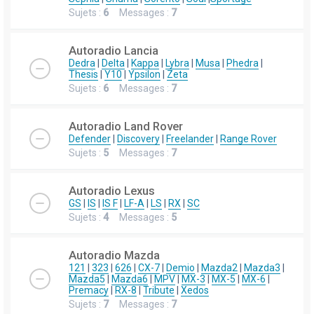
Sujets :
6
Messages :
7
Autoradio Lancia
Dedra
|
Delta
|
Kappa
|
Lybra
|
Musa
|
Phedra
|
Thesis
|
Y10
|
Ypsilon
|
Zeta
Sujets :
6
Messages :
7
Autoradio Land Rover
Defender
|
Discovery
|
Freelander
|
Range Rover
Sujets :
5
Messages :
7
Autoradio Lexus
GS
|
IS
|
IS F
|
LF-A
|
LS
|
RX
|
SC
Sujets :
4
Messages :
5
Autoradio Mazda
121
|
323
|
626
|
CX-7
|
Demio
|
Mazda2
|
Mazda3
|
Mazda5
|
Mazda6
|
MPV
|
MX-3
|
MX-5
|
MX-6
|
Premacy
|
RX-8
|
Tribute
|
Xedos
Sujets :
7
Messages :
7