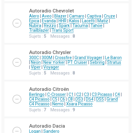
Autoradio Chevrolet
Alero
|
Aveo
|
Blazer
|
Camaro
|
Captiva
|
Cruze
|
Epica
|
Evanda
|
HHR
|
Kalos
|
Lacetti
|
Matiz
|
Nubira
|
Rezzo
|
Spark
|
Tacuma
|
Tahoe
|
Trailblazer
|
Trans Sport
Sujets :
5
Messages :
8
Autoradio Chrysler
300C
|
300M
|
Crossfire
|
Grand Voyager
|
Le Baron
|
Neon
|
New Yorker
|
PT Cruiser
|
Sebring
|
Stratus
|
Viper
|
Voyager
Sujets :
5
Messages :
8
Autoradio Citroën
Berlingo
|
C-Crosser
|
C1
|
C2
|
C3
|
C3 Picasso
|
C4
|
C4 Picasso
|
C5
|
C6
|
C8
|
DS3
|
DS4
|
DS5
|
Grand
C4 Picasso
|
Nemo
|
Xsara Picasso
Sujets :
7
Messages :
9
Autoradio Dacia
Logan
|
Sandero