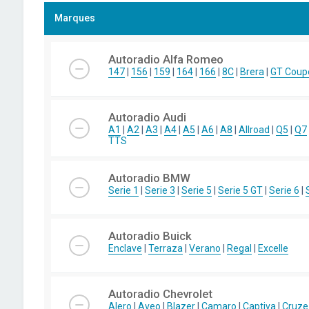
Marques
Autoradio Alfa Romeo
147
|
156
|
159
|
164
|
166
|
8C
|
Brera
|
GT Coup
Autoradio Audi
A1
|
A2
|
A3
|
A4
|
A5
|
A6
|
A8
|
Allroad
|
Q5
|
Q7
TTS
Autoradio BMW
Serie 1
|
Serie 3
|
Serie 5
|
Serie 5 GT
|
Serie 6
|
Autoradio Buick
Enclave
|
Terraza
|
Verano
|
Regal
|
Excelle
Autoradio Chevrolet
Alero
|
Aveo
|
Blazer
|
Camaro
|
Captiva
|
Cruze