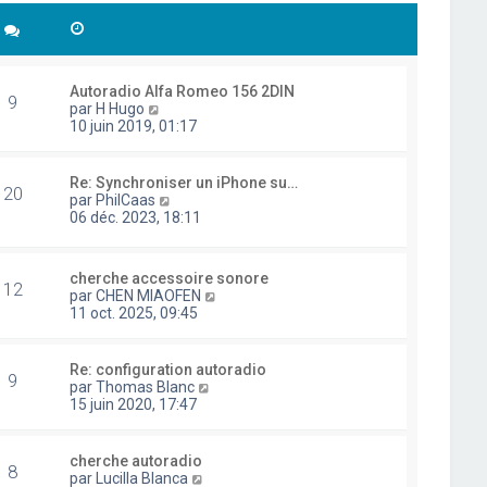
Autoradio Alfa Romeo 156 2DIN
9
C
par
H Hugo
o
10 juin 2019, 01:17
n
s
u
Re: Synchroniser un iPhone su…
20
l
C
par
PhilCaas
t
o
06 déc. 2023, 18:11
e
n
r
s
l
u
cherche accessoire sonore
e
l
12
C
par
CHEN MIAOFEN
d
t
o
11 oct. 2025, 09:45
e
e
n
r
r
s
n
l
u
i
Re: configuration autoradio
e
9
l
e
C
par
Thomas Blanc
d
t
r
o
15 juin 2020, 17:47
e
e
m
n
r
r
e
s
n
l
s
u
i
cherche autoradio
e
8
s
l
e
C
par
Lucilla Blanca
d