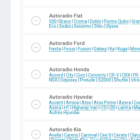
Autoradio Fiat
500
|
Bravo
|
Croma
|
Doblo
|
Fiorino Qubo
|
Gra
Evo
|
Sedici
|
Seicento
|
Stilo
|
Ulysse
Autoradio Ford
Fiesta
|
Focus
|
Fusion
|
Galaxy
|
Ka
|
Kuga
|
Mon
Autoradio Honda
Accord
|
City
|
Civic
|
Concerto
|
CR-V
|
CRX
|
FR
NSX
|
Odyssey
|
Prelude
|
S2000
|
Shuttle
|
Str
Autoradio Hyundai
Accent
|
Amica
|
Atos
|
Atos Prime
|
Azera
|
Co
Azera
|
H1
|
Highway Van
|
i10
|
i30
|
Lantra
|
Mat
Autres Hyundai
Autoradio Kia
Avella
|
Carens
|
Carnival
|
Cee'd
|
Cerato
|
Clar