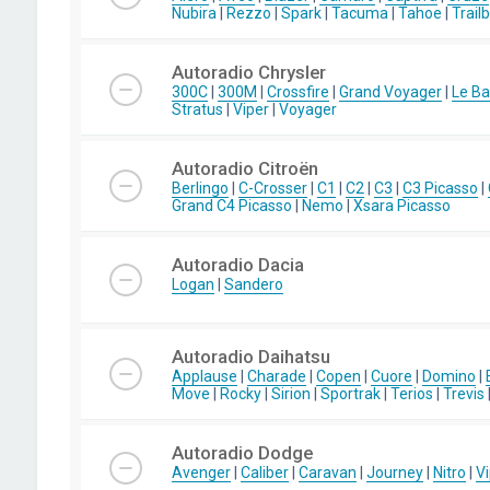
Nubira
|
Rezzo
|
Spark
|
Tacuma
|
Tahoe
|
Trail
Autoradio Chrysler
300C
|
300M
|
Crossfire
|
Grand Voyager
|
Le Ba
Stratus
|
Viper
|
Voyager
Autoradio Citroën
Berlingo
|
C-Crosser
|
C1
|
C2
|
C3
|
C3 Picasso
|
Grand C4 Picasso
|
Nemo
|
Xsara Picasso
Autoradio Dacia
Logan
|
Sandero
Autoradio Daihatsu
Applause
|
Charade
|
Copen
|
Cuore
|
Domino
|
Move
|
Rocky
|
Sirion
|
Sportrak
|
Terios
|
Trevis
Autoradio Dodge
Avenger
|
Caliber
|
Caravan
|
Journey
|
Nitro
|
Vi