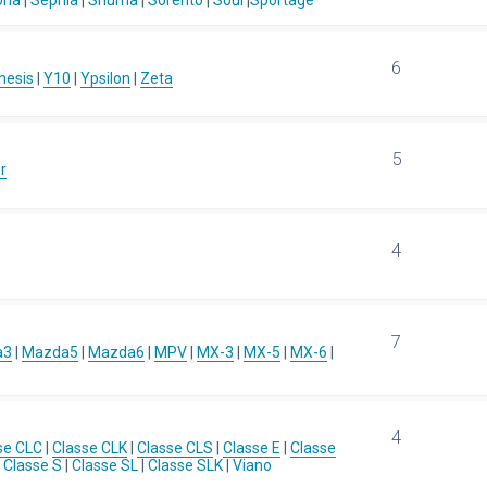
ona
|
Sephia
|
Shuma
|
Sorento
|
Soul
|
Sportage
6
hesis
|
Y10
|
Ypsilon
|
Zeta
5
r
4
7
a3
|
Mazda5
|
Mazda6
|
MPV
|
MX-3
|
MX-5
|
MX-6
|
4
se CLC
|
Classe CLK
|
Classe CLS
|
Classe E
|
Classe
|
Classe S
|
Classe SL
|
Classe SLK
|
Viano