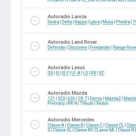
|
Picanto
|
Pride
|
Pro_Cee'd
|
Retona
|
Rio
|
Sed
Autoradio Lancia
Dedra
|
Delta
|
Kappa
|
Lybra
|
Musa
|
Phedra
|
T
Autoradio Land Rover
Defender
|
Discovery
|
Freelander
|
Range Rove
Autoradio Lexus
GS
|
IS
|
IS F
|
LF-A
|
LS
|
RX
|
SC
Autoradio Mazda
121
|
323
|
626
|
CX-7
|
Demio
|
Mazda2
|
Mazd
Premacy
|
RX-8
|
Tribute
|
Xedos
Autoradio Mercedes
Classe A
|
Classe B
|
Classe C
|
Classe CL
|
Clas
G
|
Classe GL
|
Classe M
|
CLasse ML
|
Classe R