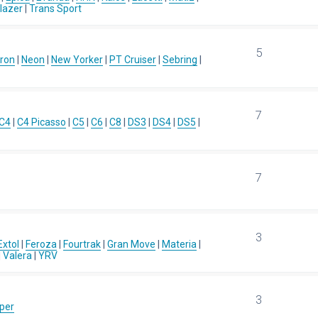
blazer
|
Trans Sport
5
ron
|
Neon
|
New Yorker
|
PT Cruiser
|
Sebring
|
7
C4
|
C4 Picasso
|
C5
|
C6
|
C8
|
DS3
|
DS4
|
DS5
|
7
3
Extol
|
Feroza
|
Fourtrak
|
Gran Move
|
Materia
|
|
Valera
|
YRV
3
per