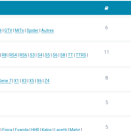
6
é
|
GTV
|
MiTo
|
Spider
|
Autres
11
|
R8
|
RS4
|
RS6
|
S3
|
S4
|
S5
|
S6
|
S8
|
TT
|
TTRS
|
8
Serie 7
|
X1
|
X3
|
X5
|
X6
|
Z4
5
5
|
Epica
|
Evanda
|
HHR
|
Kalos
|
Lacetti
|
Matiz
|