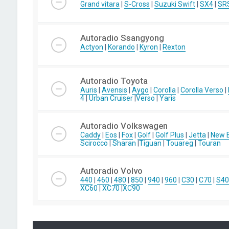
Grand vitara
|
S-Cross
|
Suzuki Swift
|
SX4
|
SR
Autoradio Ssangyong
Actyon
|
Korando
|
Kyron
|
Rexton
Autoradio Toyota
Auris
|
Avensis
|
Aygo
|
Corolla
|
Corolla Verso
|
4
|
Urban Cruiser
|
Verso
|
Yaris
Autoradio Volkswagen
Caddy
|
Eos
|
Fox
|
Golf
|
Golf Plus
|
Jetta
|
New B
Scirocco
|
Sharan
|
Tiguan
|
Touareg
|
Touran
Autoradio Volvo
440
|
460
|
480
|
850
|
940
|
960
|
C30
|
C70
|
S40
XC60
|
XC70
|
XC90