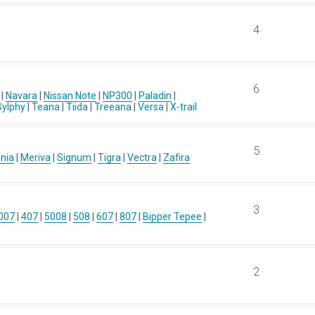
4
6
|
Navara
|
Nissan Note
|
NP300
|
Paladin
|
Sylphy
|
Teana
|
Tiida
|
Treeana
|
Versa
|
X-trail
5
gnia
|
Meriva
|
Signum
|
Tigra
|
Vectra
|
Zafira
3
007
|
407
|
5008
|
508
|
607
|
807
|
Bipper Tepee
|
2