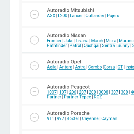
Autoradio Mitsubishi
ASX
|
L200
|
Lancer
|
Outlander
|
Pajero
Autoradio Nissan
Frontier
|
Juke
|
Livana
|
March
|
Micra
|
Murano
Pathfinder
|
Patrol
|
Qashqai
|
Sentra
|
Sunny
|
Autoradio Opel
Agila
|
Antara
|
Astra
|
Combo
|
Corsa
|
GT
|
Insi
Autoradio Peugeot
1007
|
107
|
206
|
207
|
208
|
3008
|
307
|
308
|
4
Partner
|
Partner Tepee
|
RCZ
Autoradio Porsche
911
|
997
|
Boxter
|
Cayenne
|
Cayman