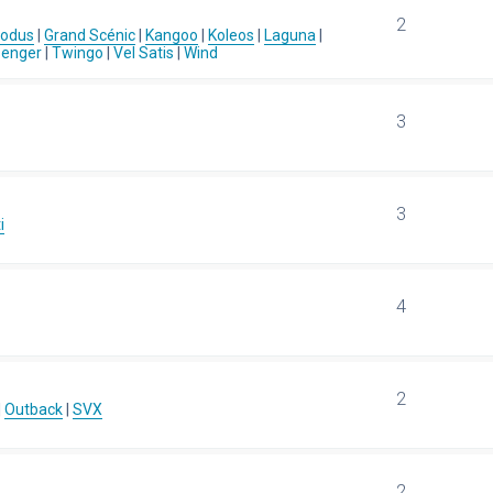
2
Modus
|
Grand Scénic
|
Kangoo
|
Koleos
|
Laguna
|
senger
|
Twingo
|
Vel Satis
|
Wind
3
3
i
4
2
|
Outback
|
SVX
2