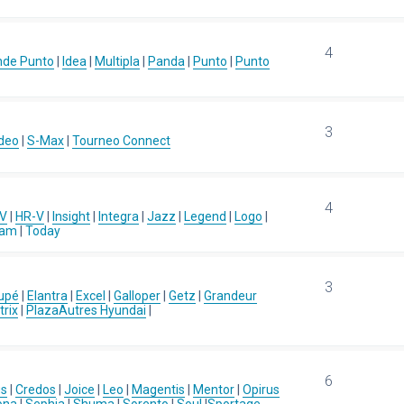
4
nde Punto
|
Idea
|
Multipla
|
Panda
|
Punto
|
Punto
3
deo
|
S-Max
|
Tourneo Connect
4
-V
|
HR-V
|
Insight
|
Integra
|
Jazz
|
Legend
|
Logo
|
eam
|
Today
3
upé
|
Elantra
|
Excel
|
Galloper
|
Getz
|
Grandeur
rix
|
Plaza
Autres Hyundai
|
6
us
|
Credos
|
Joice
|
Leo
|
Magentis
|
Mentor
|
Opirus