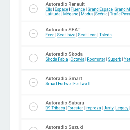
Autoradio Renault
Clio
|
Espace
|
Fluence
|
Grand Espace
|
Grand 
Latitude
|
Mégane
|
Modus
|
Scénic
|
Trafic Pas
Autoradio SEAT
Exeo
|
Seat Ibiza
|
Seat Leon
|
Toledo
Autoradio Skoda
Skoda Fabia
|
Octavia
|
Roomster
|
Superb
|
Yet
Autoradio Smart
Smart Fortwo
|
For two II
Autoradio Subaru
B9 Tribeca
|
Forester
|
Impreza
|
Justy
|
Legacy
Autoradio Suzuki