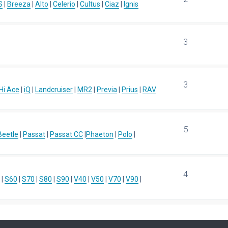
S
|
Breeza
|
Alto
|
Celerio
|
Cultus
|
Ciaz
|
Ignis
3
3
Hi Ace
|
iQ
|
Landcruiser
|
MR2
|
Previa
|
Prius
|
RAV
5
eetle
|
Passat
|
Passat CC
|
Phaeton
|
Polo
|
4
|
S60
|
S70
|
S80
|
S90
|
V40
|
V50
|
V70
|
V90
|