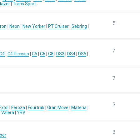
blazer
|
Trans Sport
5
ron
|
Neon
|
New Yorker
|
PT Cruiser
|
Sebring
|
7
C4
|
C4 Picasso
|
C5
|
C6
|
C8
|
DS3
|
DS4
|
DS5
|
7
3
Extol
|
Feroza
|
Fourtrak
|
Gran Move
|
Materia
|
|
Valera
|
YRV
3
per