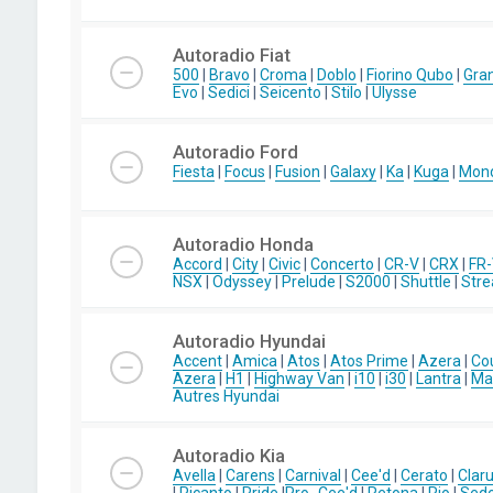
Autoradio Fiat
500
|
Bravo
|
Croma
|
Doblo
|
Fiorino Qubo
|
Gra
Evo
|
Sedici
|
Seicento
|
Stilo
|
Ulysse
Autoradio Ford
Fiesta
|
Focus
|
Fusion
|
Galaxy
|
Ka
|
Kuga
|
Mon
Autoradio Honda
Accord
|
City
|
Civic
|
Concerto
|
CR-V
|
CRX
|
FR
NSX
|
Odyssey
|
Prelude
|
S2000
|
Shuttle
|
Str
Autoradio Hyundai
Accent
|
Amica
|
Atos
|
Atos Prime
|
Azera
|
Co
Azera
|
H1
|
Highway Van
|
i10
|
i30
|
Lantra
|
Mat
Autres Hyundai
Autoradio Kia
Avella
|
Carens
|
Carnival
|
Cee'd
|
Cerato
|
Clar