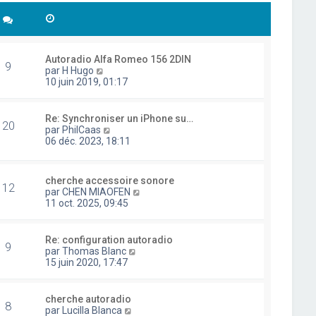
Autoradio Alfa Romeo 156 2DIN
9
C
par
H Hugo
o
10 juin 2019, 01:17
n
s
u
Re: Synchroniser un iPhone su…
20
l
C
par
PhilCaas
t
o
06 déc. 2023, 18:11
e
n
r
s
l
u
cherche accessoire sonore
e
l
12
C
par
CHEN MIAOFEN
d
t
o
11 oct. 2025, 09:45
e
e
n
r
r
s
n
l
u
i
Re: configuration autoradio
e
9
l
e
C
par
Thomas Blanc
d
t
r
o
15 juin 2020, 17:47
e
e
m
n
r
r
e
s
n
l
s
u
i
cherche autoradio
e
8
s
l
e
C
par
Lucilla Blanca
d