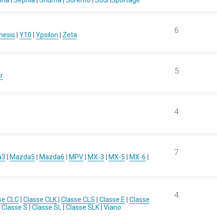
ona
|
Sephia
|
Shuma
|
Sorento
|
Soul
|
Sportage
6
hesis
|
Y10
|
Ypsilon
|
Zeta
5
r
4
7
a3
|
Mazda5
|
Mazda6
|
MPV
|
MX-3
|
MX-5
|
MX-6
|
4
se CLC
|
Classe CLK
|
Classe CLS
|
Classe E
|
Classe
|
Classe S
|
Classe SL
|
Classe SLK
|
Viano