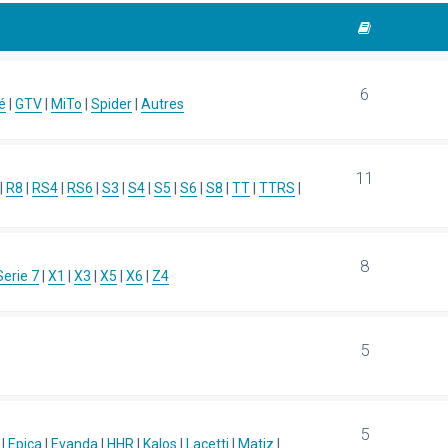
6
é
|
GTV
|
MiTo
|
Spider
|
Autres
11
|
R8
|
RS4
|
RS6
|
S3
|
S4
|
S5
|
S6
|
S8
|
TT
|
TTRS
|
8
Serie 7
|
X1
|
X3
|
X5
|
X6
|
Z4
5
5
|
Epica
|
Evanda
|
HHR
|
Kalos
|
Lacetti
|
Matiz
|