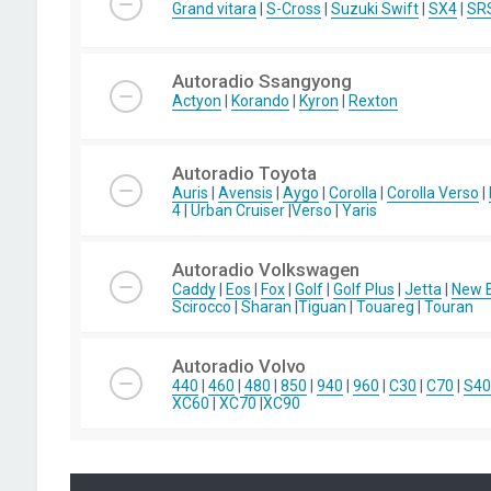
Grand vitara
|
S-Cross
|
Suzuki Swift
|
SX4
|
SR
Autoradio Ssangyong
Actyon
|
Korando
|
Kyron
|
Rexton
Autoradio Toyota
Auris
|
Avensis
|
Aygo
|
Corolla
|
Corolla Verso
|
4
|
Urban Cruiser
|
Verso
|
Yaris
Autoradio Volkswagen
Caddy
|
Eos
|
Fox
|
Golf
|
Golf Plus
|
Jetta
|
New B
Scirocco
|
Sharan
|
Tiguan
|
Touareg
|
Touran
Autoradio Volvo
440
|
460
|
480
|
850
|
940
|
960
|
C30
|
C70
|
S40
XC60
|
XC70
|
XC90