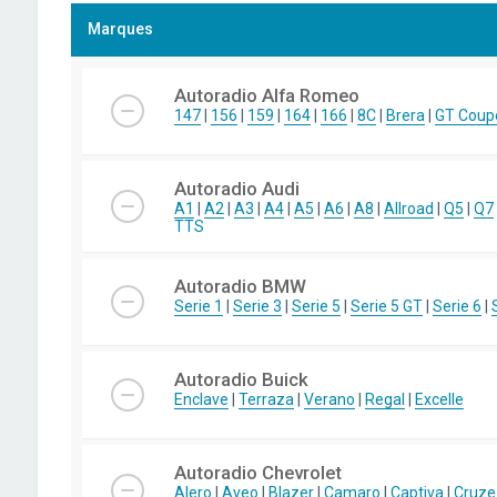
Marques
Autoradio Alfa Romeo
147
|
156
|
159
|
164
|
166
|
8C
|
Brera
|
GT Coup
Autoradio Audi
A1
|
A2
|
A3
|
A4
|
A5
|
A6
|
A8
|
Allroad
|
Q5
|
Q7
TTS
Autoradio BMW
Serie 1
|
Serie 3
|
Serie 5
|
Serie 5 GT
|
Serie 6
|
Autoradio Buick
Enclave
|
Terraza
|
Verano
|
Regal
|
Excelle
Autoradio Chevrolet
Alero
|
Aveo
|
Blazer
|
Camaro
|
Captiva
|
Cruze