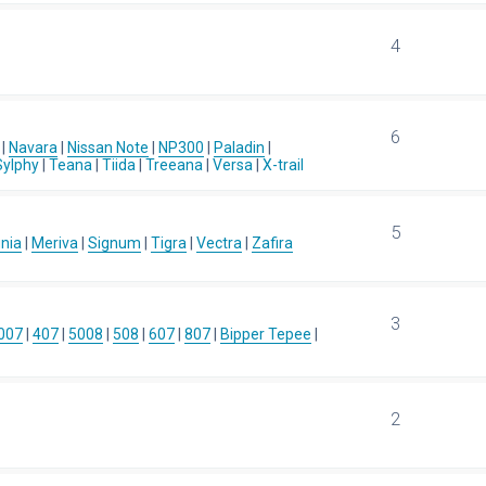
4
6
|
Navara
|
Nissan Note
|
NP300
|
Paladin
|
Sylphy
|
Teana
|
Tiida
|
Treeana
|
Versa
|
X-trail
5
gnia
|
Meriva
|
Signum
|
Tigra
|
Vectra
|
Zafira
3
007
|
407
|
5008
|
508
|
607
|
807
|
Bipper Tepee
|
2