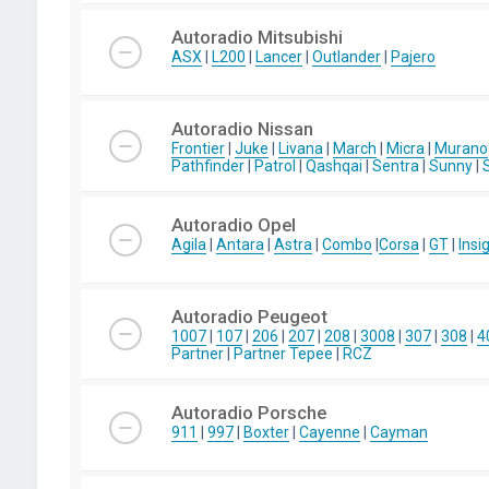
Autoradio Mitsubishi
ASX
|
L200
|
Lancer
|
Outlander
|
Pajero
Autoradio Nissan
Frontier
|
Juke
|
Livana
|
March
|
Micra
|
Murano
Pathfinder
|
Patrol
|
Qashqai
|
Sentra
|
Sunny
|
Autoradio Opel
Agila
|
Antara
|
Astra
|
Combo
|
Corsa
|
GT
|
Insi
Autoradio Peugeot
1007
|
107
|
206
|
207
|
208
|
3008
|
307
|
308
|
4
Partner
|
Partner Tepee
|
RCZ
Autoradio Porsche
911
|
997
|
Boxter
|
Cayenne
|
Cayman