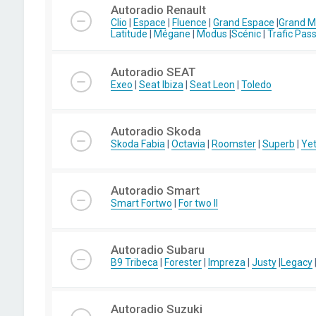
Autoradio Renault
Clio
|
Espace
|
Fluence
|
Grand Espace
|
Grand 
Latitude
|
Mégane
|
Modus
|
Scénic
|
Trafic Pas
Autoradio SEAT
Exeo
|
Seat Ibiza
|
Seat Leon
|
Toledo
Autoradio Skoda
Skoda Fabia
|
Octavia
|
Roomster
|
Superb
|
Yet
Autoradio Smart
Smart Fortwo
|
For two II
Autoradio Subaru
B9 Tribeca
|
Forester
|
Impreza
|
Justy
|
Legacy
Autoradio Suzuki