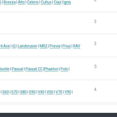
S
|
Breeza
|
Alto
|
Celerio
|
Cultus
|
Ciaz
|
Ignis
3
3
Hi Ace
|
iQ
|
Landcruiser
|
MR2
|
Previa
|
Prius
|
RAV
5
eetle
|
Passat
|
Passat CC
|
Phaeton
|
Polo
|
4
|
S60
|
S70
|
S80
|
S90
|
V40
|
V50
|
V70
|
V90
|