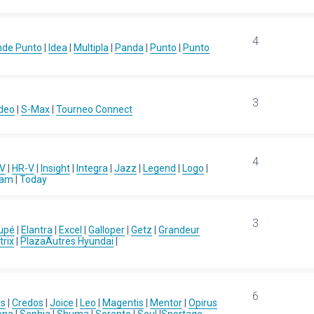
4
nde Punto
|
Idea
|
Multipla
|
Panda
|
Punto
|
Punto
3
deo
|
S-Max
|
Tourneo Connect
4
-V
|
HR-V
|
Insight
|
Integra
|
Jazz
|
Legend
|
Logo
|
eam
|
Today
3
upé
|
Elantra
|
Excel
|
Galloper
|
Getz
|
Grandeur
rix
|
Plaza
Autres Hyundai
|
6
us
|
Credos
|
Joice
|
Leo
|
Magentis
|
Mentor
|
Opirus