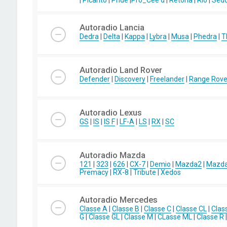
|
Picanto
|
Pride
|
Pro_Cee'd
|
Retona
|
Rio
|
Sed
Autoradio Lancia
Dedra
|
Delta
|
Kappa
|
Lybra
|
Musa
|
Phedra
|
T
Autoradio Land Rover
Defender
|
Discovery
|
Freelander
|
Range Rove
Autoradio Lexus
GS
|
IS
|
IS F
|
LF-A
|
LS
|
RX
|
SC
Autoradio Mazda
121
|
323
|
626
|
CX-7
|
Demio
|
Mazda2
|
Mazd
Premacy
|
RX-8
|
Tribute
|
Xedos
Autoradio Mercedes
Classe A
|
Classe B
|
Classe C
|
Classe CL
|
Clas
G
|
Classe GL
|
Classe M
|
CLasse ML
|
Classe R