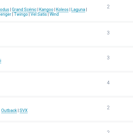
2
Modus
|
Grand Scénic
|
Kangoo
|
Koleos
|
Laguna
|
senger
|
Twingo
|
Vel Satis
|
Wind
3
3
i
4
2
|
Outback
|
SVX
2