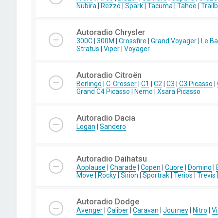
Nubira
|
Rezzo
|
Spark
|
Tacuma
|
Tahoe
|
Trail
Autoradio Chrysler
300C
|
300M
|
Crossfire
|
Grand Voyager
|
Le Ba
Stratus
|
Viper
|
Voyager
Autoradio Citroën
Berlingo
|
C-Crosser
|
C1
|
C2
|
C3
|
C3 Picasso
|
Grand C4 Picasso
|
Nemo
|
Xsara Picasso
Autoradio Dacia
Logan
|
Sandero
Autoradio Daihatsu
Applause
|
Charade
|
Copen
|
Cuore
|
Domino
|
Move
|
Rocky
|
Sirion
|
Sportrak
|
Terios
|
Trevis
Autoradio Dodge
Avenger
|
Caliber
|
Caravan
|
Journey
|
Nitro
|
Vi