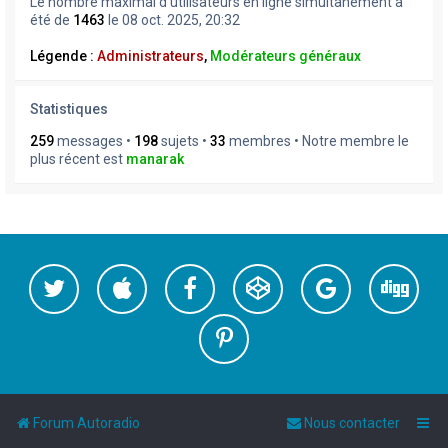
Le nombre maximal d’utilisateurs en ligne simultanément a
été de
1463
le 08 oct. 2025, 20:32
Légende :
Administrateurs
,
Modérateurs généraux
Statistiques
259
messages •
198
sujets •
33
membres • Notre membre le
plus récent est
manarak
Forum Autoradio
Nous contacter