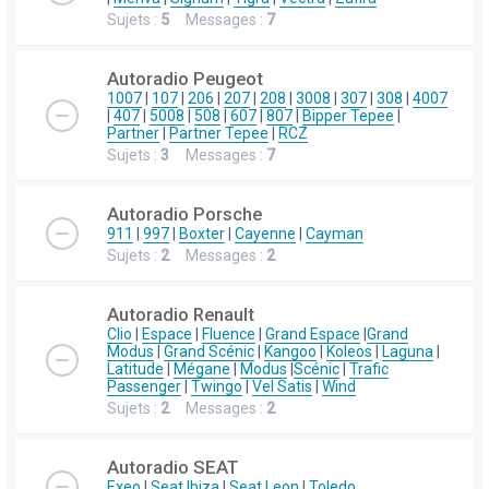
Sujets :
5
Messages :
7
Autoradio Peugeot
1007
|
107
|
206
|
207
|
208
|
3008
|
307
|
308
|
4007
|
407
|
5008
|
508
|
607
|
807
|
Bipper Tepee
|
Partner
|
Partner Tepee
|
RCZ
Sujets :
3
Messages :
7
Autoradio Porsche
911
|
997
|
Boxter
|
Cayenne
|
Cayman
Sujets :
2
Messages :
2
Autoradio Renault
Clio
|
Espace
|
Fluence
|
Grand Espace
|
Grand
Modus
|
Grand Scénic
|
Kangoo
|
Koleos
|
Laguna
|
Latitude
|
Mégane
|
Modus
|
Scénic
|
Trafic
Passenger
|
Twingo
|
Vel Satis
|
Wind
Sujets :
2
Messages :
2
Autoradio SEAT
Exeo
|
Seat Ibiza
|
Seat Leon
|
Toledo