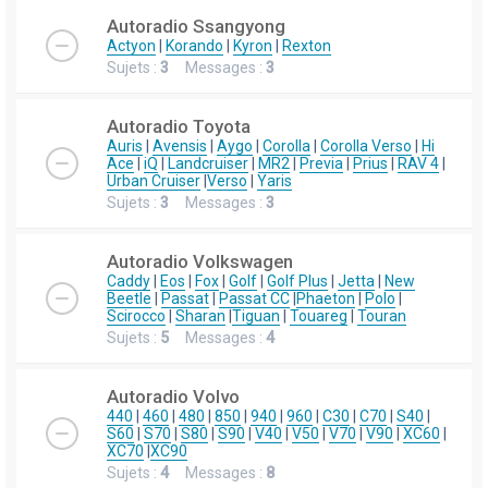
Autoradio Ssangyong
Actyon
|
Korando
|
Kyron
|
Rexton
Sujets :
3
Messages :
3
Autoradio Toyota
Auris
|
Avensis
|
Aygo
|
Corolla
|
Corolla Verso
|
Hi
Ace
|
iQ
|
Landcruiser
|
MR2
|
Previa
|
Prius
|
RAV 4
|
Urban Cruiser
|
Verso
|
Yaris
Sujets :
3
Messages :
3
Autoradio Volkswagen
Caddy
|
Eos
|
Fox
|
Golf
|
Golf Plus
|
Jetta
|
New
Beetle
|
Passat
|
Passat CC
|
Phaeton
|
Polo
|
Scirocco
|
Sharan
|
Tiguan
|
Touareg
|
Touran
Sujets :
5
Messages :
4
Autoradio Volvo
440
|
460
|
480
|
850
|
940
|
960
|
C30
|
C70
|
S40
|
S60
|
S70
|
S80
|
S90
|
V40
|
V50
|
V70
|
V90
|
XC60
|
XC70
|
XC90
Sujets :
4
Messages :
8