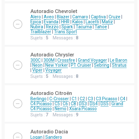
Autoradio Chevrolet
Alero
|
Aveo
|
Blazer
|
Camaro
|
Captiva
|
Cruze
|
Epica
|
Evanda
|
HHR
|
Kalos
|
Lacetti
|
Matiz
|
Nubira
|
Rezzo
|
Spark
|
Tacuma
|
Tahoe
|
Trailblazer
|
Trans Sport
Sujets :
5
Messages :
8
Autoradio Chrysler
300C
|
300M
|
Crossfire
|
Grand Voyager
|
Le Baron
|
Neon
|
New Yorker
|
PT Cruiser
|
Sebring
|
Stratus
|
Viper
|
Voyager
Sujets :
5
Messages :
8
Autoradio Citroën
Berlingo
|
C-Crosser
|
C1
|
C2
|
C3
|
C3 Picasso
|
C4
|
C4 Picasso
|
C5
|
C6
|
C8
|
DS3
|
DS4
|
DS5
|
Grand
C4 Picasso
|
Nemo
|
Xsara Picasso
Sujets :
7
Messages :
9
Autoradio Dacia
Logan
|
Sandero