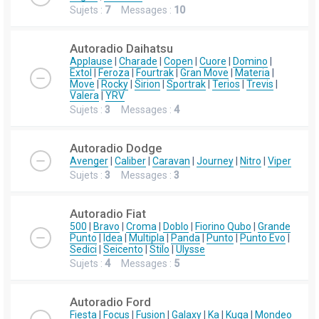
Sujets :
7
Messages :
10
Autoradio Daihatsu
Applause
|
Charade
|
Copen
|
Cuore
|
Domino
|
Extol
|
Feroza
|
Fourtrak
|
Gran Move
|
Materia
|
Move
|
Rocky
|
Sirion
|
Sportrak
|
Terios
|
Trevis
|
Valera
|
YRV
Sujets :
3
Messages :
4
Autoradio Dodge
Avenger
|
Caliber
|
Caravan
|
Journey
|
Nitro
|
Viper
Sujets :
3
Messages :
3
Autoradio Fiat
500
|
Bravo
|
Croma
|
Doblo
|
Fiorino Qubo
|
Grande
Punto
|
Idea
|
Multipla
|
Panda
|
Punto
|
Punto Evo
|
Sedici
|
Seicento
|
Stilo
|
Ulysse
Sujets :
4
Messages :
5
Autoradio Ford
Fiesta
|
Focus
|
Fusion
|
Galaxy
|
Ka
|
Kuga
|
Mondeo