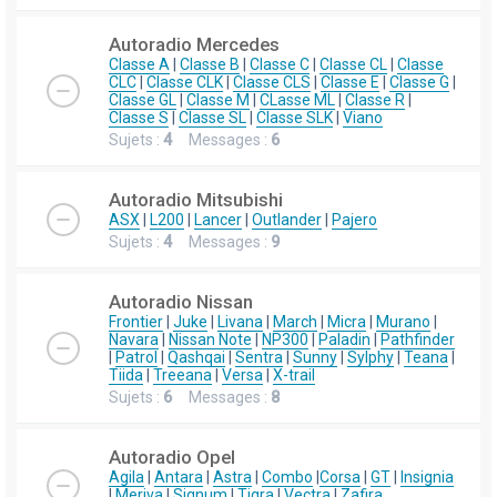
Autoradio Mercedes
Classe A
|
Classe B
|
Classe C
|
Classe CL
|
Classe
CLC
|
Classe CLK
|
Classe CLS
|
Classe E
|
Classe G
|
Classe GL
|
Classe M
|
CLasse ML
|
Classe R
|
Classe S
|
Classe SL
|
Classe SLK
|
Viano
Sujets :
4
Messages :
6
Autoradio Mitsubishi
ASX
|
L200
|
Lancer
|
Outlander
|
Pajero
Sujets :
4
Messages :
9
Autoradio Nissan
Frontier
|
Juke
|
Livana
|
March
|
Micra
|
Murano
|
Navara
|
Nissan Note
|
NP300
|
Paladin
|
Pathfinder
|
Patrol
|
Qashqai
|
Sentra
|
Sunny
|
Sylphy
|
Teana
|
Tiida
|
Treeana
|
Versa
|
X-trail
Sujets :
6
Messages :
8
Autoradio Opel
Agila
|
Antara
|
Astra
|
Combo
|
Corsa
|
GT
|
Insignia
|
Meriva
|
Signum
|
Tigra
|
Vectra
|
Zafira