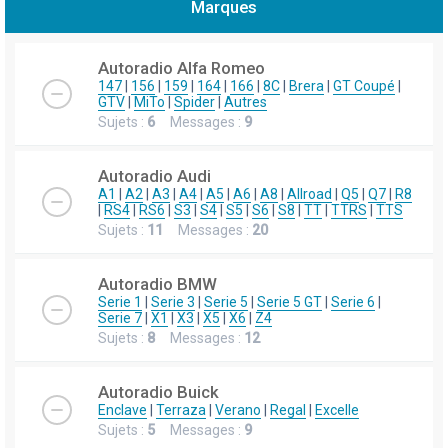
Marques
h
e
Autoradio Alfa Romeo
r
147
|
156
|
159
|
164
|
166
|
8C
|
Brera
|
GT Coupé
|
GTV
|
MiTo
|
Spider
|
Autres
c
Sujets :
6
Messages :
9
h
e
Autoradio Audi
r
A1
|
A2
|
A3
|
A4
|
A5
|
A6
|
A8
|
Allroad
|
Q5
|
Q7
|
R8
|
RS4
|
RS6
|
S3
|
S4
|
S5
|
S6
|
S8
|
TT
|
TTRS
|
TTS
Sujets :
11
Messages :
20
Autoradio BMW
Serie 1
|
Serie 3
|
Serie 5
|
Serie 5 GT
|
Serie 6
|
Serie 7
|
X1
|
X3
|
X5
|
X6
|
Z4
Sujets :
8
Messages :
12
Autoradio Buick
Enclave
|
Terraza
|
Verano
|
Regal
|
Excelle
Sujets :
5
Messages :
9