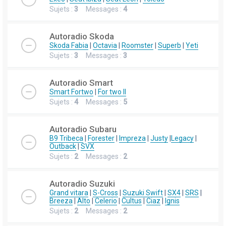
Sujets :
3
Messages :
4
Autoradio Skoda
Skoda Fabia
|
Octavia
|
Roomster
|
Superb
|
Yeti
Sujets :
3
Messages :
3
Autoradio Smart
Smart Fortwo
|
For two II
Sujets :
4
Messages :
5
Autoradio Subaru
B9 Tribeca
|
Forester
|
Impreza
|
Justy
|
Legacy
|
Outback
|
SVX
Sujets :
2
Messages :
2
Autoradio Suzuki
Grand vitara
|
S-Cross
|
Suzuki Swift
|
SX4
|
SRS
|
Breeza
|
Alto
|
Celerio
|
Cultus
|
Ciaz
|
Ignis
Sujets :
2
Messages :
2