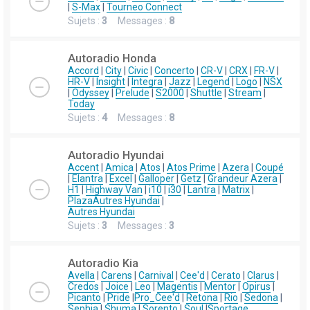
|
S-Max
|
Tourneo Connect
Sujets :
3
Messages :
8
Autoradio Honda
Accord
|
City
|
Civic
|
Concerto
|
CR-V
|
CRX
|
FR-V
|
HR-V
|
Insight
|
Integra
|
Jazz
|
Legend
|
Logo
|
NSX
|
Odyssey
|
Prelude
|
S2000
|
Shuttle
|
Stream
|
Today
Sujets :
4
Messages :
8
Autoradio Hyundai
Accent
|
Amica
|
Atos
|
Atos Prime
|
Azera
|
Coupé
|
Elantra
|
Excel
|
Galloper
|
Getz
|
Grandeur Azera
|
H1
|
Highway Van
|
i10
|
i30
|
Lantra
|
Matrix
|
Plaza
Autres Hyundai
|
Autres Hyundai
Sujets :
3
Messages :
3
Autoradio Kia
Avella
|
Carens
|
Carnival
|
Cee'd
|
Cerato
|
Clarus
|
Credos
|
Joice
|
Leo
|
Magentis
|
Mentor
|
Opirus
|
Picanto
|
Pride
|
Pro_Cee'd
|
Retona
|
Rio
|
Sedona
|
Sephia
|
Shuma
|
Sorento
|
Soul
|
Sportage