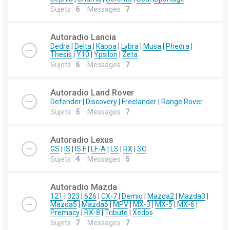
Sujets :
6
Messages :
7
Autoradio Lancia
Dedra
|
Delta
|
Kappa
|
Lybra
|
Musa
|
Phedra
|
Thesis
|
Y10
|
Ypsilon
|
Zeta
Sujets :
6
Messages :
7
Autoradio Land Rover
Defender
|
Discovery
|
Freelander
|
Range Rover
Sujets :
5
Messages :
7
Autoradio Lexus
GS
|
IS
|
IS F
|
LF-A
|
LS
|
RX
|
SC
Sujets :
4
Messages :
5
Autoradio Mazda
121
|
323
|
626
|
CX-7
|
Demio
|
Mazda2
|
Mazda3
|
Mazda5
|
Mazda6
|
MPV
|
MX-3
|
MX-5
|
MX-6
|
Premacy
|
RX-8
|
Tribute
|
Xedos
Sujets :
7
Messages :
7