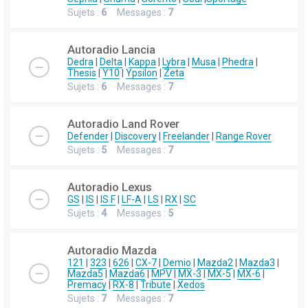
Sujets :
6
Messages :
7
Autoradio Lancia
Dedra
|
Delta
|
Kappa
|
Lybra
|
Musa
|
Phedra
|
Thesis
|
Y10
|
Ypsilon
|
Zeta
Sujets :
6
Messages :
7
Autoradio Land Rover
Defender
|
Discovery
|
Freelander
|
Range Rover
Sujets :
5
Messages :
7
Autoradio Lexus
GS
|
IS
|
IS F
|
LF-A
|
LS
|
RX
|
SC
Sujets :
4
Messages :
5
Autoradio Mazda
121
|
323
|
626
|
CX-7
|
Demio
|
Mazda2
|
Mazda3
|
Mazda5
|
Mazda6
|
MPV
|
MX-3
|
MX-5
|
MX-6
|
Premacy
|
RX-8
|
Tribute
|
Xedos
Sujets :
7
Messages :
7