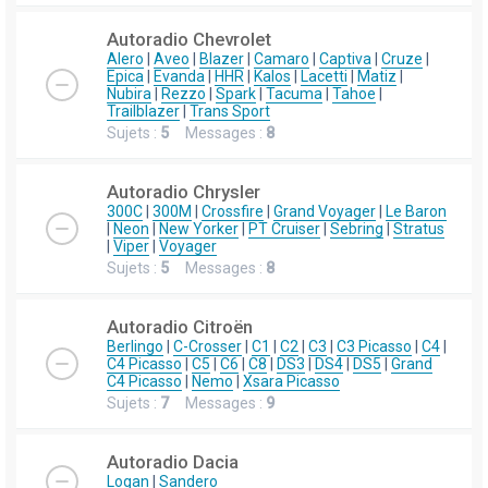
Autoradio Chevrolet
Alero
|
Aveo
|
Blazer
|
Camaro
|
Captiva
|
Cruze
|
Epica
|
Evanda
|
HHR
|
Kalos
|
Lacetti
|
Matiz
|
Nubira
|
Rezzo
|
Spark
|
Tacuma
|
Tahoe
|
Trailblazer
|
Trans Sport
Sujets :
5
Messages :
8
Autoradio Chrysler
300C
|
300M
|
Crossfire
|
Grand Voyager
|
Le Baron
|
Neon
|
New Yorker
|
PT Cruiser
|
Sebring
|
Stratus
|
Viper
|
Voyager
Sujets :
5
Messages :
8
Autoradio Citroën
Berlingo
|
C-Crosser
|
C1
|
C2
|
C3
|
C3 Picasso
|
C4
|
C4 Picasso
|
C5
|
C6
|
C8
|
DS3
|
DS4
|
DS5
|
Grand
C4 Picasso
|
Nemo
|
Xsara Picasso
Sujets :
7
Messages :
9
Autoradio Dacia
Logan
|
Sandero