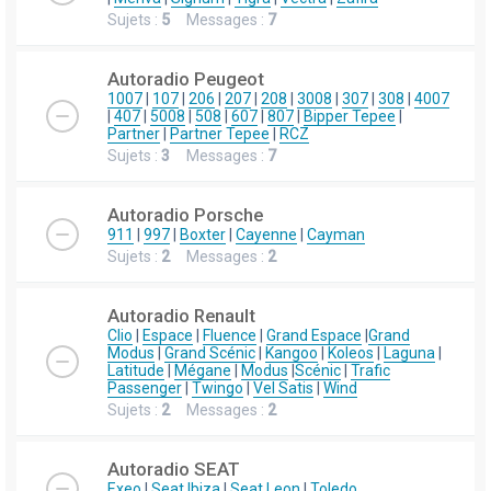
Sujets :
5
Messages :
7
Autoradio Peugeot
1007
|
107
|
206
|
207
|
208
|
3008
|
307
|
308
|
4007
|
407
|
5008
|
508
|
607
|
807
|
Bipper Tepee
|
Partner
|
Partner Tepee
|
RCZ
Sujets :
3
Messages :
7
Autoradio Porsche
911
|
997
|
Boxter
|
Cayenne
|
Cayman
Sujets :
2
Messages :
2
Autoradio Renault
Clio
|
Espace
|
Fluence
|
Grand Espace
|
Grand
Modus
|
Grand Scénic
|
Kangoo
|
Koleos
|
Laguna
|
Latitude
|
Mégane
|
Modus
|
Scénic
|
Trafic
Passenger
|
Twingo
|
Vel Satis
|
Wind
Sujets :
2
Messages :
2
Autoradio SEAT
Exeo
|
Seat Ibiza
|
Seat Leon
|
Toledo