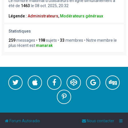
Le nombre maximal d’utilisateurs en ligne simultanément a
été de
1463
le 08 oct. 2025, 20:32
Légende :
Administrateurs
,
Modérateurs généraux
Statistiques
259
messages •
198
sujets •
33
membres • Notre membre le
plus récent est
manarak
Forum Autoradio
Nous contacter