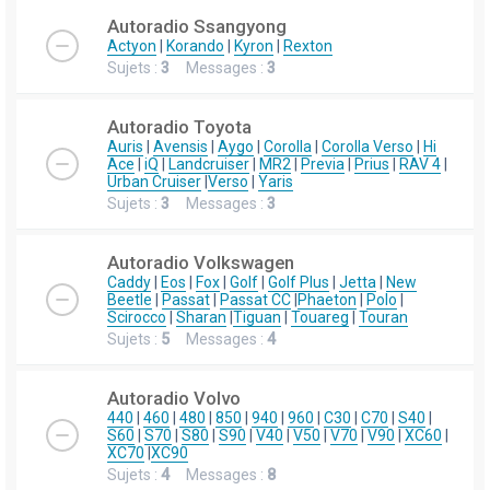
Autoradio Ssangyong
Actyon
|
Korando
|
Kyron
|
Rexton
Sujets :
3
Messages :
3
Autoradio Toyota
Auris
|
Avensis
|
Aygo
|
Corolla
|
Corolla Verso
|
Hi
Ace
|
iQ
|
Landcruiser
|
MR2
|
Previa
|
Prius
|
RAV 4
|
Urban Cruiser
|
Verso
|
Yaris
Sujets :
3
Messages :
3
Autoradio Volkswagen
Caddy
|
Eos
|
Fox
|
Golf
|
Golf Plus
|
Jetta
|
New
Beetle
|
Passat
|
Passat CC
|
Phaeton
|
Polo
|
Scirocco
|
Sharan
|
Tiguan
|
Touareg
|
Touran
Sujets :
5
Messages :
4
Autoradio Volvo
440
|
460
|
480
|
850
|
940
|
960
|
C30
|
C70
|
S40
|
S60
|
S70
|
S80
|
S90
|
V40
|
V50
|
V70
|
V90
|
XC60
|
XC70
|
XC90
Sujets :
4
Messages :
8