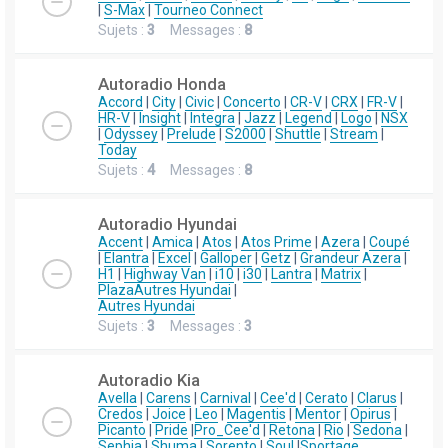
|
S-Max
|
Tourneo Connect
Sujets :
3
Messages :
8
Autoradio Honda
Accord
|
City
|
Civic
|
Concerto
|
CR-V
|
CRX
|
FR-V
|
HR-V
|
Insight
|
Integra
|
Jazz
|
Legend
|
Logo
|
NSX
|
Odyssey
|
Prelude
|
S2000
|
Shuttle
|
Stream
|
Today
Sujets :
4
Messages :
8
Autoradio Hyundai
Accent
|
Amica
|
Atos
|
Atos Prime
|
Azera
|
Coupé
|
Elantra
|
Excel
|
Galloper
|
Getz
|
Grandeur Azera
|
H1
|
Highway Van
|
i10
|
i30
|
Lantra
|
Matrix
|
Plaza
Autres Hyundai
|
Autres Hyundai
Sujets :
3
Messages :
3
Autoradio Kia
Avella
|
Carens
|
Carnival
|
Cee'd
|
Cerato
|
Clarus
|
Credos
|
Joice
|
Leo
|
Magentis
|
Mentor
|
Opirus
|
Picanto
|
Pride
|
Pro_Cee'd
|
Retona
|
Rio
|
Sedona
|
Sephia
|
Shuma
|
Sorento
|
Soul
|
Sportage