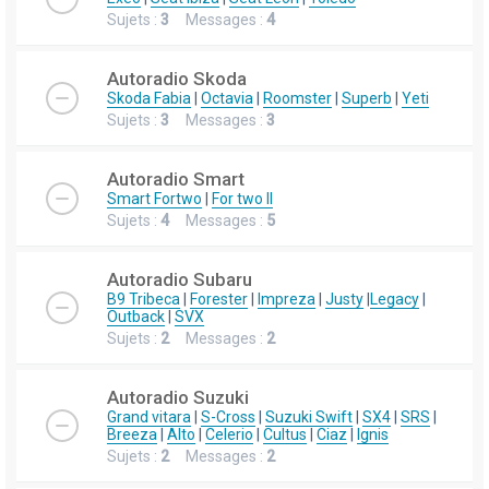
Sujets :
3
Messages :
4
Autoradio Skoda
Skoda Fabia
|
Octavia
|
Roomster
|
Superb
|
Yeti
Sujets :
3
Messages :
3
Autoradio Smart
Smart Fortwo
|
For two II
Sujets :
4
Messages :
5
Autoradio Subaru
B9 Tribeca
|
Forester
|
Impreza
|
Justy
|
Legacy
|
Outback
|
SVX
Sujets :
2
Messages :
2
Autoradio Suzuki
Grand vitara
|
S-Cross
|
Suzuki Swift
|
SX4
|
SRS
|
Breeza
|
Alto
|
Celerio
|
Cultus
|
Ciaz
|
Ignis
Sujets :
2
Messages :
2