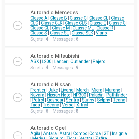
Autoradio Mercedes
Classe A
|
Classe B
|
Classe C
|
Classe CL
|
Classe
CLC
|
Classe CLK
|
Classe CLS
|
Classe E
|
Classe G
|
Classe GL
|
Classe M
|
CLasse ML
|
Classe R
|
Classe S
|
Classe SL
|
Classe SLK
|
Viano
Sujets :
4
Messages :
6
Autoradio Mitsubishi
ASX
|
L200
|
Lancer
|
Outlander
|
Pajero
Sujets :
4
Messages :
9
Autoradio Nissan
Frontier
|
Juke
|
Livana
|
March
|
Micra
|
Murano
|
Navara
|
Nissan Note
|
NP300
|
Paladin
|
Pathfinder
|
Patrol
|
Qashqai
|
Sentra
|
Sunny
|
Sylphy
|
Teana
|
Tiida
|
Treeana
|
Versa
|
X-trail
Sujets :
6
Messages :
8
Autoradio Opel
Agila
|
Antara
|
Astra
|
Combo
|
Corsa
|
GT
|
Insignia
|
Meriva
|
Signum
|
Tigra
|
Vectra
|
Zafira