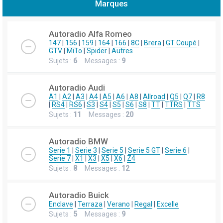
Marques
h
e
Autoradio Alfa Romeo
r
147
|
156
|
159
|
164
|
166
|
8C
|
Brera
|
GT Coupé
|
GTV
|
MiTo
|
Spider
|
Autres
c
Sujets :
6
Messages :
9
h
e
Autoradio Audi
r
A1
|
A2
|
A3
|
A4
|
A5
|
A6
|
A8
|
Allroad
|
Q5
|
Q7
|
R8
|
RS4
|
RS6
|
S3
|
S4
|
S5
|
S6
|
S8
|
TT
|
TTRS
|
TTS
Sujets :
11
Messages :
20
Autoradio BMW
Serie 1
|
Serie 3
|
Serie 5
|
Serie 5 GT
|
Serie 6
|
Serie 7
|
X1
|
X3
|
X5
|
X6
|
Z4
Sujets :
8
Messages :
12
Autoradio Buick
Enclave
|
Terraza
|
Verano
|
Regal
|
Excelle
Sujets :
5
Messages :
9