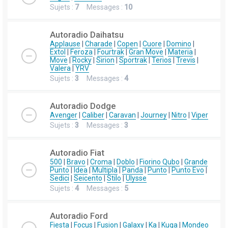
Sujets :
7
Messages :
10
Autoradio Daihatsu
Applause
|
Charade
|
Copen
|
Cuore
|
Domino
|
Extol
|
Feroza
|
Fourtrak
|
Gran Move
|
Materia
|
Move
|
Rocky
|
Sirion
|
Sportrak
|
Terios
|
Trevis
|
Valera
|
YRV
Sujets :
3
Messages :
4
Autoradio Dodge
Avenger
|
Caliber
|
Caravan
|
Journey
|
Nitro
|
Viper
Sujets :
3
Messages :
3
Autoradio Fiat
500
|
Bravo
|
Croma
|
Doblo
|
Fiorino Qubo
|
Grande
Punto
|
Idea
|
Multipla
|
Panda
|
Punto
|
Punto Evo
|
Sedici
|
Seicento
|
Stilo
|
Ulysse
Sujets :
4
Messages :
5
Autoradio Ford
Fiesta
|
Focus
|
Fusion
|
Galaxy
|
Ka
|
Kuga
|
Mondeo