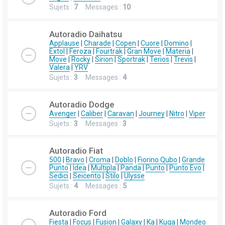
Sujets :
7
Messages :
10
Autoradio Daihatsu
Applause
|
Charade
|
Copen
|
Cuore
|
Domino
|
Extol
|
Feroza
|
Fourtrak
|
Gran Move
|
Materia
|
Move
|
Rocky
|
Sirion
|
Sportrak
|
Terios
|
Trevis
|
Valera
|
YRV
Sujets :
3
Messages :
4
Autoradio Dodge
Avenger
|
Caliber
|
Caravan
|
Journey
|
Nitro
|
Viper
Sujets :
3
Messages :
3
Autoradio Fiat
500
|
Bravo
|
Croma
|
Doblo
|
Fiorino Qubo
|
Grande
Punto
|
Idea
|
Multipla
|
Panda
|
Punto
|
Punto Evo
|
Sedici
|
Seicento
|
Stilo
|
Ulysse
Sujets :
4
Messages :
5
Autoradio Ford
Fiesta
|
Focus
|
Fusion
|
Galaxy
|
Ka
|
Kuga
|
Mondeo