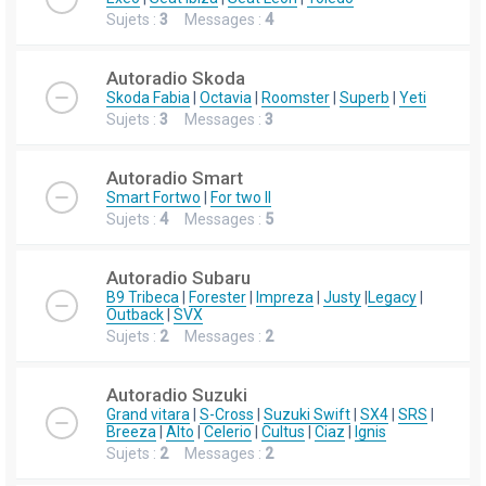
Sujets :
3
Messages :
4
Autoradio Skoda
Skoda Fabia
|
Octavia
|
Roomster
|
Superb
|
Yeti
Sujets :
3
Messages :
3
Autoradio Smart
Smart Fortwo
|
For two II
Sujets :
4
Messages :
5
Autoradio Subaru
B9 Tribeca
|
Forester
|
Impreza
|
Justy
|
Legacy
|
Outback
|
SVX
Sujets :
2
Messages :
2
Autoradio Suzuki
Grand vitara
|
S-Cross
|
Suzuki Swift
|
SX4
|
SRS
|
Breeza
|
Alto
|
Celerio
|
Cultus
|
Ciaz
|
Ignis
Sujets :
2
Messages :
2