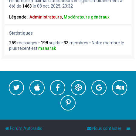
Le nombre maximal d’utilisateurs en ligne simultanément a
été de
1463
le 08 oct. 2025, 20:32
Légende :
Administrateurs
,
Modérateurs généraux
Statistiques
259
messages •
198
sujets •
33
membres • Notre membre le
plus récent est
manarak
Forum Autoradio
Nous contacter