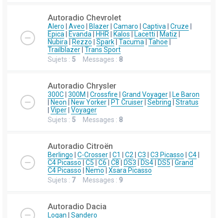
Autoradio Chevrolet
Alero
|
Aveo
|
Blazer
|
Camaro
|
Captiva
|
Cruze
|
Epica
|
Evanda
|
HHR
|
Kalos
|
Lacetti
|
Matiz
|
Nubira
|
Rezzo
|
Spark
|
Tacuma
|
Tahoe
|
Trailblazer
|
Trans Sport
Sujets :
5
Messages :
8
Autoradio Chrysler
300C
|
300M
|
Crossfire
|
Grand Voyager
|
Le Baron
|
Neon
|
New Yorker
|
PT Cruiser
|
Sebring
|
Stratus
|
Viper
|
Voyager
Sujets :
5
Messages :
8
Autoradio Citroën
Berlingo
|
C-Crosser
|
C1
|
C2
|
C3
|
C3 Picasso
|
C4
|
C4 Picasso
|
C5
|
C6
|
C8
|
DS3
|
DS4
|
DS5
|
Grand
C4 Picasso
|
Nemo
|
Xsara Picasso
Sujets :
7
Messages :
9
Autoradio Dacia
Logan
|
Sandero