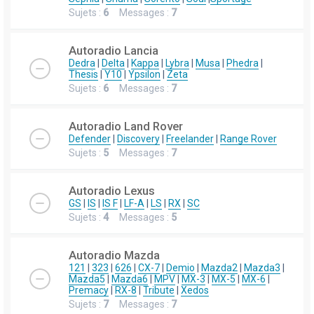
Sujets :
6
Messages :
7
Autoradio Lancia
Dedra
|
Delta
|
Kappa
|
Lybra
|
Musa
|
Phedra
|
Thesis
|
Y10
|
Ypsilon
|
Zeta
Sujets :
6
Messages :
7
Autoradio Land Rover
Defender
|
Discovery
|
Freelander
|
Range Rover
Sujets :
5
Messages :
7
Autoradio Lexus
GS
|
IS
|
IS F
|
LF-A
|
LS
|
RX
|
SC
Sujets :
4
Messages :
5
Autoradio Mazda
121
|
323
|
626
|
CX-7
|
Demio
|
Mazda2
|
Mazda3
|
Mazda5
|
Mazda6
|
MPV
|
MX-3
|
MX-5
|
MX-6
|
Premacy
|
RX-8
|
Tribute
|
Xedos
Sujets :
7
Messages :
7