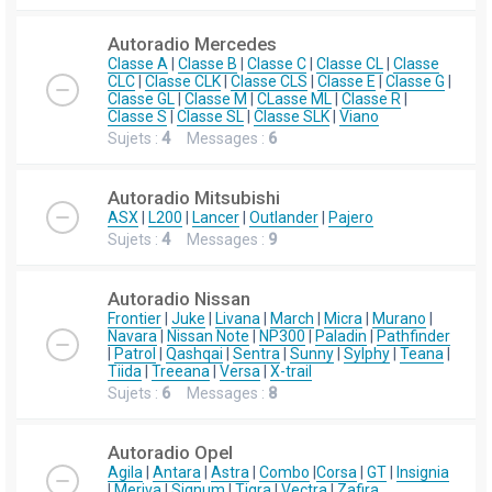
Autoradio Mercedes
Classe A
|
Classe B
|
Classe C
|
Classe CL
|
Classe
CLC
|
Classe CLK
|
Classe CLS
|
Classe E
|
Classe G
|
Classe GL
|
Classe M
|
CLasse ML
|
Classe R
|
Classe S
|
Classe SL
|
Classe SLK
|
Viano
Sujets :
4
Messages :
6
Autoradio Mitsubishi
ASX
|
L200
|
Lancer
|
Outlander
|
Pajero
Sujets :
4
Messages :
9
Autoradio Nissan
Frontier
|
Juke
|
Livana
|
March
|
Micra
|
Murano
|
Navara
|
Nissan Note
|
NP300
|
Paladin
|
Pathfinder
|
Patrol
|
Qashqai
|
Sentra
|
Sunny
|
Sylphy
|
Teana
|
Tiida
|
Treeana
|
Versa
|
X-trail
Sujets :
6
Messages :
8
Autoradio Opel
Agila
|
Antara
|
Astra
|
Combo
|
Corsa
|
GT
|
Insignia
|
Meriva
|
Signum
|
Tigra
|
Vectra
|
Zafira