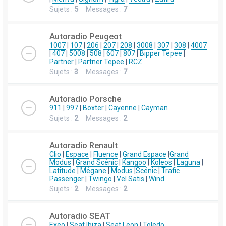
Sujets :
5
Messages :
7
Autoradio Peugeot
1007
|
107
|
206
|
207
|
208
|
3008
|
307
|
308
|
4007
|
407
|
5008
|
508
|
607
|
807
|
Bipper Tepee
|
Partner
|
Partner Tepee
|
RCZ
Sujets :
3
Messages :
7
Autoradio Porsche
911
|
997
|
Boxter
|
Cayenne
|
Cayman
Sujets :
2
Messages :
2
Autoradio Renault
Clio
|
Espace
|
Fluence
|
Grand Espace
|
Grand
Modus
|
Grand Scénic
|
Kangoo
|
Koleos
|
Laguna
|
Latitude
|
Mégane
|
Modus
|
Scénic
|
Trafic
Passenger
|
Twingo
|
Vel Satis
|
Wind
Sujets :
2
Messages :
2
Autoradio SEAT
Exeo
|
Seat Ibiza
|
Seat Leon
|
Toledo