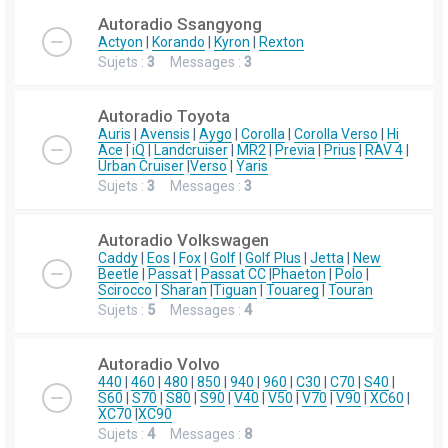
Autoradio Ssangyong
Actyon
|
Korando
|
Kyron
|
Rexton
Sujets :
3
Messages :
3
Autoradio Toyota
Auris
|
Avensis
|
Aygo
|
Corolla
|
Corolla Verso
|
Hi
Ace
|
iQ
|
Landcruiser
|
MR2
|
Previa
|
Prius
|
RAV 4
|
Urban Cruiser
|
Verso
|
Yaris
Sujets :
3
Messages :
3
Autoradio Volkswagen
Caddy
|
Eos
|
Fox
|
Golf
|
Golf Plus
|
Jetta
|
New
Beetle
|
Passat
|
Passat CC
|
Phaeton
|
Polo
|
Scirocco
|
Sharan
|
Tiguan
|
Touareg
|
Touran
Sujets :
5
Messages :
4
Autoradio Volvo
440
|
460
|
480
|
850
|
940
|
960
|
C30
|
C70
|
S40
|
S60
|
S70
|
S80
|
S90
|
V40
|
V50
|
V70
|
V90
|
XC60
|
XC70
|
XC90
Sujets :
4
Messages :
8