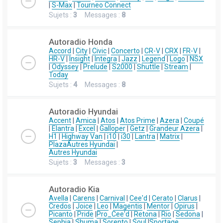
|
S-Max
|
Tourneo Connect
Sujets :
3
Messages :
8
Autoradio Honda
Accord
|
City
|
Civic
|
Concerto
|
CR-V
|
CRX
|
FR-V
|
HR-V
|
Insight
|
Integra
|
Jazz
|
Legend
|
Logo
|
NSX
|
Odyssey
|
Prelude
|
S2000
|
Shuttle
|
Stream
|
Today
Sujets :
4
Messages :
8
Autoradio Hyundai
Accent
|
Amica
|
Atos
|
Atos Prime
|
Azera
|
Coupé
|
Elantra
|
Excel
|
Galloper
|
Getz
|
Grandeur Azera
|
H1
|
Highway Van
|
i10
|
i30
|
Lantra
|
Matrix
|
Plaza
Autres Hyundai
|
Autres Hyundai
Sujets :
3
Messages :
3
Autoradio Kia
Avella
|
Carens
|
Carnival
|
Cee'd
|
Cerato
|
Clarus
|
Credos
|
Joice
|
Leo
|
Magentis
|
Mentor
|
Opirus
|
Picanto
|
Pride
|
Pro_Cee'd
|
Retona
|
Rio
|
Sedona
|
Sephia
|
Shuma
|
Sorento
|
Soul
|
Sportage