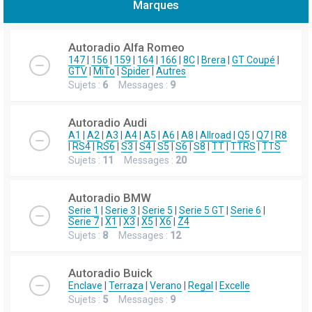
Marques
h
e
Autoradio Alfa Romeo
r
147
|
156
|
159
|
164
|
166
|
8C
|
Brera
|
GT Coupé
|
GTV
|
MiTo
|
Spider
|
Autres
c
Sujets :
6
Messages :
9
h
e
Autoradio Audi
r
A1
|
A2
|
A3
|
A4
|
A5
|
A6
|
A8
|
Allroad
|
Q5
|
Q7
|
R8
|
RS4
|
RS6
|
S3
|
S4
|
S5
|
S6
|
S8
|
TT
|
TTRS
|
TTS
Sujets :
11
Messages :
20
Autoradio BMW
Serie 1
|
Serie 3
|
Serie 5
|
Serie 5 GT
|
Serie 6
|
Serie 7
|
X1
|
X3
|
X5
|
X6
|
Z4
Sujets :
8
Messages :
12
Autoradio Buick
Enclave
|
Terraza
|
Verano
|
Regal
|
Excelle
Sujets :
5
Messages :
9