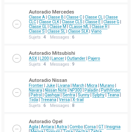
Autoradio Mercedes
Classe A
|
Classe B
|
Classe C
|
Classe CL
|
Classe
CLC
|
Classe CLK
|
Classe CLS
|
Classe E
|
Classe G
|
Classe GL
|
Classe M
|
CLasse ML
|
Classe R
|
Classe S
|
Classe SL
|
Classe SLK
|
Viano
Sujets :
4
Messages :
6
Autoradio Mitsubishi
ASX
|
L200
|
Lancer
|
Outlander
|
Pajero
Sujets :
4
Messages :
9
Autoradio Nissan
Frontier
|
Juke
|
Livana
|
March
|
Micra
|
Murano
|
Navara
|
Nissan Note
|
NP300
|
Paladin
|
Pathfinder
|
Patrol
|
Qashqai
|
Sentra
|
Sunny
|
Sylphy
|
Teana
|
Tiida
|
Treeana
|
Versa
|
X-trail
Sujets :
6
Messages :
8
Autoradio Opel
Agila
|
Antara
|
Astra
|
Combo
|
Corsa
|
GT
|
Insignia
|
Meriva
|
Signum
|
Tigra
|
Vectra
|
Zafira