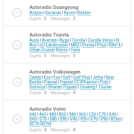
Autoradio Ssangyong
Actyon
|
Korando
|
Kyron
|
Rexton
Sujets :
3
Messages :
3
Autoradio Toyota
Auris
|
Avensis
|
Aygo
|
Corolla
|
Corolla Verso
|
Hi
Ace
|
iQ
|
Landcruiser
|
MR2
|
Previa
|
Prius
|
RAV 4
|
Urban Cruiser
|
Verso
|
Yaris
Sujets :
3
Messages :
3
Autoradio Volkswagen
Caddy
|
Eos
|
Fox
|
Golf
|
Golf Plus
|
Jetta
|
New
Beetle
|
Passat
|
Passat CC
|
Phaeton
|
Polo
|
Scirocco
|
Sharan
|
Tiguan
|
Touareg
|
Touran
Sujets :
5
Messages :
4
Autoradio Volvo
440
|
460
|
480
|
850
|
940
|
960
|
C30
|
C70
|
S40
|
S60
|
S70
|
S80
|
S90
|
V40
|
V50
|
V70
|
V90
|
XC60
|
XC70
|
XC90
Sujets :
4
Messages :
8