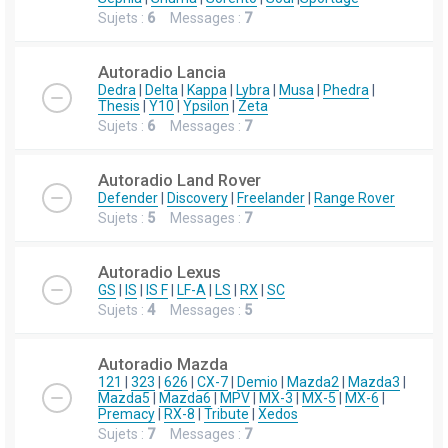
Sujets :
6
Messages :
7
Autoradio Lancia
Dedra
|
Delta
|
Kappa
|
Lybra
|
Musa
|
Phedra
|
Thesis
|
Y10
|
Ypsilon
|
Zeta
Sujets :
6
Messages :
7
Autoradio Land Rover
Defender
|
Discovery
|
Freelander
|
Range Rover
Sujets :
5
Messages :
7
Autoradio Lexus
GS
|
IS
|
IS F
|
LF-A
|
LS
|
RX
|
SC
Sujets :
4
Messages :
5
Autoradio Mazda
121
|
323
|
626
|
CX-7
|
Demio
|
Mazda2
|
Mazda3
|
Mazda5
|
Mazda6
|
MPV
|
MX-3
|
MX-5
|
MX-6
|
Premacy
|
RX-8
|
Tribute
|
Xedos
Sujets :
7
Messages :
7