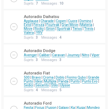
Sujets :
7
Messages :
10
Autoradio Daihatsu
Applause
|
Charade
|
Copen
|
Cuore
|
Domino
|
Extol
|
Feroza
|
Fourtrak
|
Gran Move
|
Materia
|
Move
|
Rocky
|
Sirion
|
Sportrak
|
Terios
|
Trevis
|
Valera
|
YRV
Sujets :
3
Messages :
4
Autoradio Dodge
Avenger
|
Caliber
|
Caravan
|
Journey
|
Nitro
|
Viper
Sujets :
3
Messages :
3
Autoradio Fiat
500
|
Bravo
|
Croma
|
Doblo
|
Fiorino Qubo
|
Grande
Punto
|
Idea
|
Multipla
|
Panda
|
Punto
|
Punto Evo
|
Sedici
|
Seicento
|
Stilo
|
Ulysse
Sujets :
4
Messages :
5
Autoradio Ford
Fiesta
|
Focus
|
Fusion
|
Galaxy
|
Ka
|
Kuga
|
Mondeo