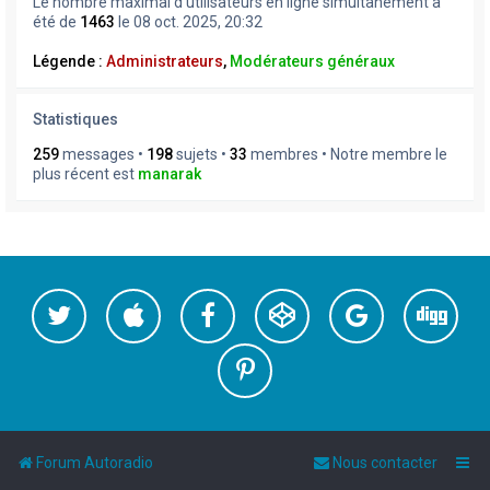
Le nombre maximal d’utilisateurs en ligne simultanément a
été de
1463
le 08 oct. 2025, 20:32
Légende :
Administrateurs
,
Modérateurs généraux
Statistiques
259
messages •
198
sujets •
33
membres • Notre membre le
plus récent est
manarak
Forum Autoradio
Nous contacter