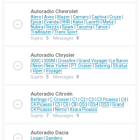
Autoradio Chevrolet
Alero
|
Aveo
|
Blazer
|
Camaro
|
Captiva
|
Cruze
|
Epica
|
Evanda
|
HHR
|
Kalos
|
Lacetti
|
Matiz
|
Nubira
|
Rezzo
|
Spark
|
Tacuma
|
Tahoe
|
Trailblazer
|
Trans Sport
Sujets :
5
Messages :
8
Autoradio Chrysler
300C
|
300M
|
Crossfire
|
Grand Voyager
|
Le Baron
|
Neon
|
New Yorker
|
PT Cruiser
|
Sebring
|
Stratus
|
Viper
|
Voyager
Sujets :
5
Messages :
8
Autoradio Citroën
Berlingo
|
C-Crosser
|
C1
|
C2
|
C3
|
C3 Picasso
|
C4
|
C4 Picasso
|
C5
|
C6
|
C8
|
DS3
|
DS4
|
DS5
|
Grand
C4 Picasso
|
Nemo
|
Xsara Picasso
Sujets :
7
Messages :
9
Autoradio Dacia
Logan
|
Sandero