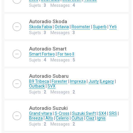
Sujets :
3
Messages :
4
Autoradio Skoda
Skoda Fabia
|
Octavia
|
Roomster
|
Superb
|
Yeti
Sujets :
3
Messages :
3
Autoradio Smart
Smart Fortwo
|
For two II
Sujets :
4
Messages :
5
Autoradio Subaru
B9 Tribeca
|
Forester
|
Impreza
|
Justy
|
Legacy
|
Outback
|
SVX
Sujets :
2
Messages :
2
Autoradio Suzuki
Grand vitara
|
S-Cross
|
Suzuki Swift
|
SX4
|
SRS
|
Breeza
|
Alto
|
Celerio
|
Cultus
|
Ciaz
|
Ignis
Sujets :
2
Messages :
2