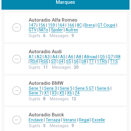
Marques
h
e
Autoradio Alfa Romeo
r
147
|
156
|
159
|
164
|
166
|
8C
|
Brera
|
GT Coupé
|
GTV
|
MiTo
|
Spider
|
Autres
c
Sujets :
6
Messages :
9
h
e
Autoradio Audi
r
A1
|
A2
|
A3
|
A4
|
A5
|
A6
|
A8
|
Allroad
|
Q5
|
Q7
|
R8
|
RS4
|
RS6
|
S3
|
S4
|
S5
|
S6
|
S8
|
TT
|
TTRS
|
TTS
Sujets :
11
Messages :
20
Autoradio BMW
Serie 1
|
Serie 3
|
Serie 5
|
Serie 5 GT
|
Serie 6
|
Serie 7
|
X1
|
X3
|
X5
|
X6
|
Z4
Sujets :
8
Messages :
12
Autoradio Buick
Enclave
|
Terraza
|
Verano
|
Regal
|
Excelle
Sujets :
5
Messages :
9