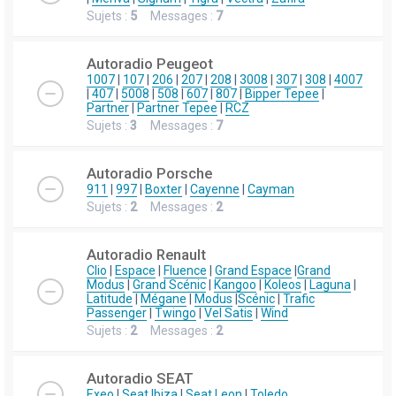
Sujets :
5
Messages :
7
Autoradio Peugeot
1007
|
107
|
206
|
207
|
208
|
3008
|
307
|
308
|
4007
|
407
|
5008
|
508
|
607
|
807
|
Bipper Tepee
|
Partner
|
Partner Tepee
|
RCZ
Sujets :
3
Messages :
7
Autoradio Porsche
911
|
997
|
Boxter
|
Cayenne
|
Cayman
Sujets :
2
Messages :
2
Autoradio Renault
Clio
|
Espace
|
Fluence
|
Grand Espace
|
Grand
Modus
|
Grand Scénic
|
Kangoo
|
Koleos
|
Laguna
|
Latitude
|
Mégane
|
Modus
|
Scénic
|
Trafic
Passenger
|
Twingo
|
Vel Satis
|
Wind
Sujets :
2
Messages :
2
Autoradio SEAT
Exeo
|
Seat Ibiza
|
Seat Leon
|
Toledo