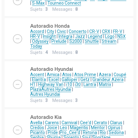
|
S-Max
|
Tourneo Connect
Sujets :
3
Messages :
8
Autoradio Honda
Accord
|
City
|
Civic
|
Concerto
|
CR-V
|
CRX
|
FR-V
|
HR-V
|
Insight
|
Integra
|
Jazz
|
Legend
|
Logo
|
NSX
|
Odyssey
|
Prelude
|
S2000
|
Shuttle
|
Stream
|
Today
Sujets :
4
Messages :
8
Autoradio Hyundai
Accent
|
Amica
|
Atos
|
Atos Prime
|
Azera
|
Coupé
|
Elantra
|
Excel
|
Galloper
|
Getz
|
Grandeur Azera
|
H1
|
Highway Van
|
i10
|
i30
|
Lantra
|
Matrix
|
Plaza
Autres Hyundai
|
Autres Hyundai
Sujets :
3
Messages :
3
Autoradio Kia
Avella
|
Carens
|
Carnival
|
Cee'd
|
Cerato
|
Clarus
|
Credos
|
Joice
|
Leo
|
Magentis
|
Mentor
|
Opirus
|
Picanto
|
Pride
|
Pro_Cee'd
|
Retona
|
Rio
|
Sedona
|
Sephia
|
Shuma
|
Sorento
|
Soul
|
Sportage