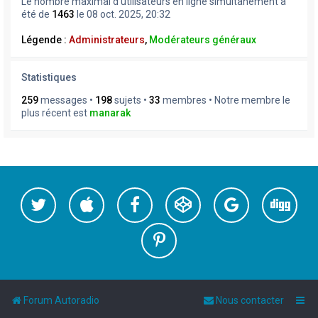
Le nombre maximal d’utilisateurs en ligne simultanément a
été de
1463
le 08 oct. 2025, 20:32
Légende :
Administrateurs
,
Modérateurs généraux
Statistiques
259
messages •
198
sujets •
33
membres • Notre membre le
plus récent est
manarak
Forum Autoradio
Nous contacter