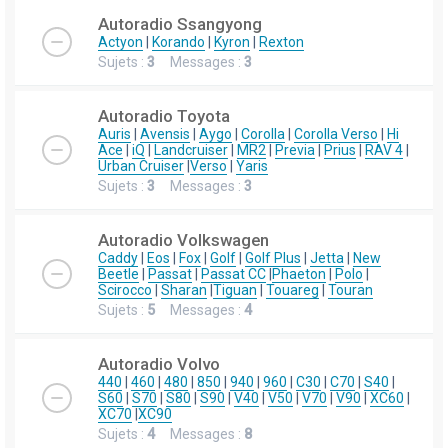
Autoradio Ssangyong
Actyon
|
Korando
|
Kyron
|
Rexton
Sujets :
3
Messages :
3
Autoradio Toyota
Auris
|
Avensis
|
Aygo
|
Corolla
|
Corolla Verso
|
Hi
Ace
|
iQ
|
Landcruiser
|
MR2
|
Previa
|
Prius
|
RAV 4
|
Urban Cruiser
|
Verso
|
Yaris
Sujets :
3
Messages :
3
Autoradio Volkswagen
Caddy
|
Eos
|
Fox
|
Golf
|
Golf Plus
|
Jetta
|
New
Beetle
|
Passat
|
Passat CC
|
Phaeton
|
Polo
|
Scirocco
|
Sharan
|
Tiguan
|
Touareg
|
Touran
Sujets :
5
Messages :
4
Autoradio Volvo
440
|
460
|
480
|
850
|
940
|
960
|
C30
|
C70
|
S40
|
S60
|
S70
|
S80
|
S90
|
V40
|
V50
|
V70
|
V90
|
XC60
|
XC70
|
XC90
Sujets :
4
Messages :
8