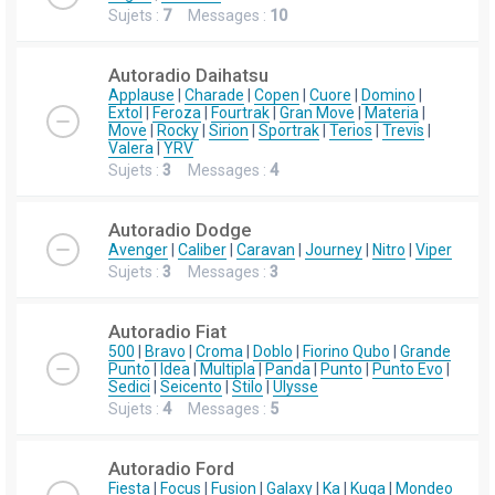
Sujets :
7
Messages :
10
Autoradio Daihatsu
Applause
|
Charade
|
Copen
|
Cuore
|
Domino
|
Extol
|
Feroza
|
Fourtrak
|
Gran Move
|
Materia
|
Move
|
Rocky
|
Sirion
|
Sportrak
|
Terios
|
Trevis
|
Valera
|
YRV
Sujets :
3
Messages :
4
Autoradio Dodge
Avenger
|
Caliber
|
Caravan
|
Journey
|
Nitro
|
Viper
Sujets :
3
Messages :
3
Autoradio Fiat
500
|
Bravo
|
Croma
|
Doblo
|
Fiorino Qubo
|
Grande
Punto
|
Idea
|
Multipla
|
Panda
|
Punto
|
Punto Evo
|
Sedici
|
Seicento
|
Stilo
|
Ulysse
Sujets :
4
Messages :
5
Autoradio Ford
Fiesta
|
Focus
|
Fusion
|
Galaxy
|
Ka
|
Kuga
|
Mondeo