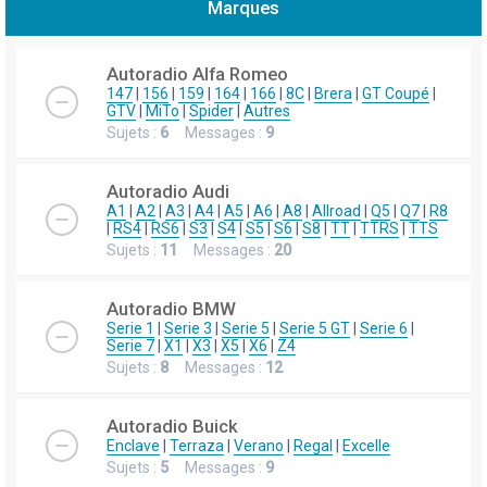
Marques
h
e
Autoradio Alfa Romeo
r
147
|
156
|
159
|
164
|
166
|
8C
|
Brera
|
GT Coupé
|
GTV
|
MiTo
|
Spider
|
Autres
c
Sujets :
6
Messages :
9
h
e
Autoradio Audi
r
A1
|
A2
|
A3
|
A4
|
A5
|
A6
|
A8
|
Allroad
|
Q5
|
Q7
|
R8
|
RS4
|
RS6
|
S3
|
S4
|
S5
|
S6
|
S8
|
TT
|
TTRS
|
TTS
Sujets :
11
Messages :
20
Autoradio BMW
Serie 1
|
Serie 3
|
Serie 5
|
Serie 5 GT
|
Serie 6
|
Serie 7
|
X1
|
X3
|
X5
|
X6
|
Z4
Sujets :
8
Messages :
12
Autoradio Buick
Enclave
|
Terraza
|
Verano
|
Regal
|
Excelle
Sujets :
5
Messages :
9