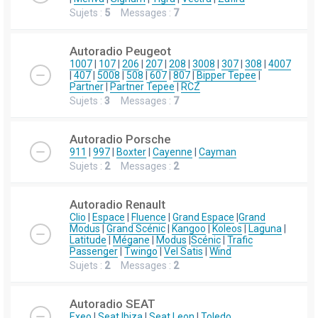
Sujets :
5
Messages :
7
Autoradio Peugeot
1007
|
107
|
206
|
207
|
208
|
3008
|
307
|
308
|
4007
|
407
|
5008
|
508
|
607
|
807
|
Bipper Tepee
|
Partner
|
Partner Tepee
|
RCZ
Sujets :
3
Messages :
7
Autoradio Porsche
911
|
997
|
Boxter
|
Cayenne
|
Cayman
Sujets :
2
Messages :
2
Autoradio Renault
Clio
|
Espace
|
Fluence
|
Grand Espace
|
Grand
Modus
|
Grand Scénic
|
Kangoo
|
Koleos
|
Laguna
|
Latitude
|
Mégane
|
Modus
|
Scénic
|
Trafic
Passenger
|
Twingo
|
Vel Satis
|
Wind
Sujets :
2
Messages :
2
Autoradio SEAT
Exeo
|
Seat Ibiza
|
Seat Leon
|
Toledo