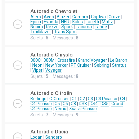
Autoradio Chevrolet
Alero
|
Aveo
|
Blazer
|
Camaro
|
Captiva
|
Cruze
|
Epica
|
Evanda
|
HHR
|
Kalos
|
Lacetti
|
Matiz
|
Nubira
|
Rezzo
|
Spark
|
Tacuma
|
Tahoe
|
Trailblazer
|
Trans Sport
Sujets :
5
Messages :
8
Autoradio Chrysler
300C
|
300M
|
Crossfire
|
Grand Voyager
|
Le Baron
|
Neon
|
New Yorker
|
PT Cruiser
|
Sebring
|
Stratus
|
Viper
|
Voyager
Sujets :
5
Messages :
8
Autoradio Citroën
Berlingo
|
C-Crosser
|
C1
|
C2
|
C3
|
C3 Picasso
|
C4
|
C4 Picasso
|
C5
|
C6
|
C8
|
DS3
|
DS4
|
DS5
|
Grand
C4 Picasso
|
Nemo
|
Xsara Picasso
Sujets :
7
Messages :
9
Autoradio Dacia
Logan
|
Sandero