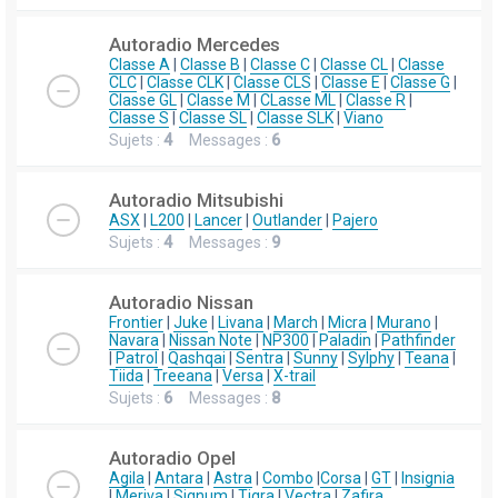
Autoradio Mercedes
Classe A
|
Classe B
|
Classe C
|
Classe CL
|
Classe
CLC
|
Classe CLK
|
Classe CLS
|
Classe E
|
Classe G
|
Classe GL
|
Classe M
|
CLasse ML
|
Classe R
|
Classe S
|
Classe SL
|
Classe SLK
|
Viano
Sujets :
4
Messages :
6
Autoradio Mitsubishi
ASX
|
L200
|
Lancer
|
Outlander
|
Pajero
Sujets :
4
Messages :
9
Autoradio Nissan
Frontier
|
Juke
|
Livana
|
March
|
Micra
|
Murano
|
Navara
|
Nissan Note
|
NP300
|
Paladin
|
Pathfinder
|
Patrol
|
Qashqai
|
Sentra
|
Sunny
|
Sylphy
|
Teana
|
Tiida
|
Treeana
|
Versa
|
X-trail
Sujets :
6
Messages :
8
Autoradio Opel
Agila
|
Antara
|
Astra
|
Combo
|
Corsa
|
GT
|
Insignia
|
Meriva
|
Signum
|
Tigra
|
Vectra
|
Zafira