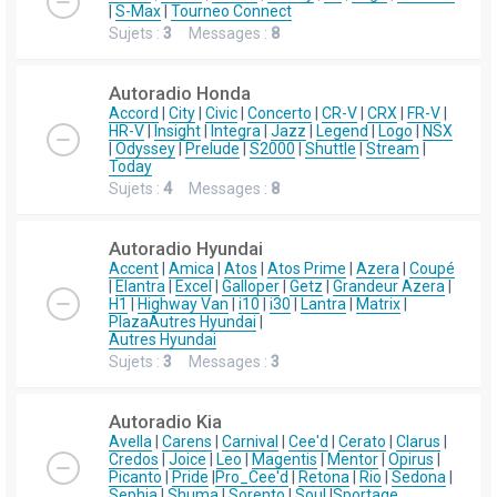
|
S-Max
|
Tourneo Connect
Sujets :
3
Messages :
8
Autoradio Honda
Accord
|
City
|
Civic
|
Concerto
|
CR-V
|
CRX
|
FR-V
|
HR-V
|
Insight
|
Integra
|
Jazz
|
Legend
|
Logo
|
NSX
|
Odyssey
|
Prelude
|
S2000
|
Shuttle
|
Stream
|
Today
Sujets :
4
Messages :
8
Autoradio Hyundai
Accent
|
Amica
|
Atos
|
Atos Prime
|
Azera
|
Coupé
|
Elantra
|
Excel
|
Galloper
|
Getz
|
Grandeur Azera
|
H1
|
Highway Van
|
i10
|
i30
|
Lantra
|
Matrix
|
Plaza
Autres Hyundai
|
Autres Hyundai
Sujets :
3
Messages :
3
Autoradio Kia
Avella
|
Carens
|
Carnival
|
Cee'd
|
Cerato
|
Clarus
|
Credos
|
Joice
|
Leo
|
Magentis
|
Mentor
|
Opirus
|
Picanto
|
Pride
|
Pro_Cee'd
|
Retona
|
Rio
|
Sedona
|
Sephia
|
Shuma
|
Sorento
|
Soul
|
Sportage