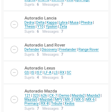
Sujets :
6
Messages :
7
Autoradio Lancia
Dedra
|
Delta
|
Kappa
|
Lybra
|
Musa
|
Phedra
|
Thesis
|
Y10
|
Ypsilon
|
Zeta
Sujets :
6
Messages :
7
Autoradio Land Rover
Defender
|
Discovery
|
Freelander
|
Range Rover
Sujets :
5
Messages :
7
Autoradio Lexus
GS
|
IS
|
IS F
|
LF-A
|
LS
|
RX
|
SC
Sujets :
4
Messages :
5
Autoradio Mazda
121
|
323
|
626
|
CX-7
|
Demio
|
Mazda2
|
Mazda3
|
Mazda5
|
Mazda6
|
MPV
|
MX-3
|
MX-5
|
MX-6
|
Premacy
|
RX-8
|
Tribute
|
Xedos
Sujets :
7
Messages :
7