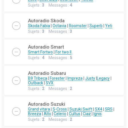
Sujets :
3
Messages :
4
Autoradio Skoda
Skoda Fabia
|
Octavia
|
Roomster
|
Superb
|
Yeti
Sujets :
3
Messages :
3
Autoradio Smart
Smart Fortwo
|
For two II
Sujets :
4
Messages :
5
Autoradio Subaru
B9 Tribeca
|
Forester
|
Impreza
|
Justy
|
Legacy
|
Outback
|
SVX
Sujets :
2
Messages :
2
Autoradio Suzuki
Grand vitara
|
S-Cross
|
Suzuki Swift
|
SX4
|
SRS
|
Breeza
|
Alto
|
Celerio
|
Cultus
|
Ciaz
|
Ignis
Sujets :
2
Messages :
2