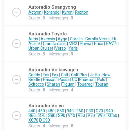
Autoradio Ssangyong
Actyon
|
Korando
|
Kyron
|
Rexton
Sujets :
3
Messages :
3
Autoradio Toyota
Auris
|
Avensis
|
Aygo
|
Corolla
|
Corolla Verso
|
Hi
Ace
|
iQ
|
Landcruiser
|
MR2
|
Previa
|
Prius
|
RAV 4
|
Urban Cruiser
|
Verso
|
Yaris
Sujets :
3
Messages :
3
Autoradio Volkswagen
Caddy
|
Eos
|
Fox
|
Golf
|
Golf Plus
|
Jetta
|
New
Beetle
|
Passat
|
Passat CC
|
Phaeton
|
Polo
|
Scirocco
|
Sharan
|
Tiguan
|
Touareg
|
Touran
Sujets :
5
Messages :
4
Autoradio Volvo
440
|
460
|
480
|
850
|
940
|
960
|
C30
|
C70
|
S40
|
S60
|
S70
|
S80
|
S90
|
V40
|
V50
|
V70
|
V90
|
XC60
|
XC70
|
XC90
Sujets :
4
Messages :
8