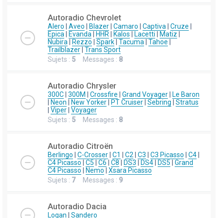
Autoradio Chevrolet
Alero
|
Aveo
|
Blazer
|
Camaro
|
Captiva
|
Cruze
|
Epica
|
Evanda
|
HHR
|
Kalos
|
Lacetti
|
Matiz
|
Nubira
|
Rezzo
|
Spark
|
Tacuma
|
Tahoe
|
Trailblazer
|
Trans Sport
Sujets :
5
Messages :
8
Autoradio Chrysler
300C
|
300M
|
Crossfire
|
Grand Voyager
|
Le Baron
|
Neon
|
New Yorker
|
PT Cruiser
|
Sebring
|
Stratus
|
Viper
|
Voyager
Sujets :
5
Messages :
8
Autoradio Citroën
Berlingo
|
C-Crosser
|
C1
|
C2
|
C3
|
C3 Picasso
|
C4
|
C4 Picasso
|
C5
|
C6
|
C8
|
DS3
|
DS4
|
DS5
|
Grand
C4 Picasso
|
Nemo
|
Xsara Picasso
Sujets :
7
Messages :
9
Autoradio Dacia
Logan
|
Sandero