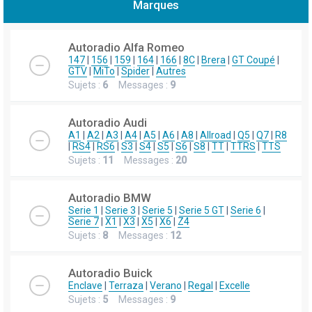
Marques
h
e
Autoradio Alfa Romeo
r
147
|
156
|
159
|
164
|
166
|
8C
|
Brera
|
GT Coupé
|
GTV
|
MiTo
|
Spider
|
Autres
c
Sujets :
6
Messages :
9
h
e
Autoradio Audi
r
A1
|
A2
|
A3
|
A4
|
A5
|
A6
|
A8
|
Allroad
|
Q5
|
Q7
|
R8
|
RS4
|
RS6
|
S3
|
S4
|
S5
|
S6
|
S8
|
TT
|
TTRS
|
TTS
Sujets :
11
Messages :
20
Autoradio BMW
Serie 1
|
Serie 3
|
Serie 5
|
Serie 5 GT
|
Serie 6
|
Serie 7
|
X1
|
X3
|
X5
|
X6
|
Z4
Sujets :
8
Messages :
12
Autoradio Buick
Enclave
|
Terraza
|
Verano
|
Regal
|
Excelle
Sujets :
5
Messages :
9