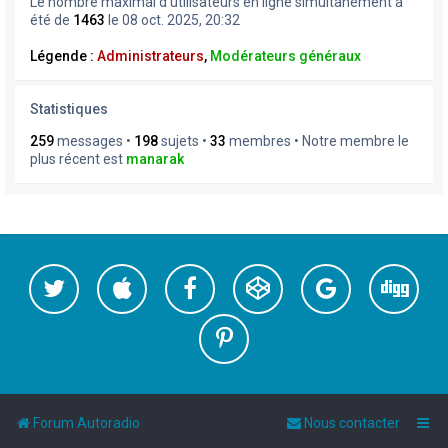
Le nombre maximal d’utilisateurs en ligne simultanément a
été de
1463
le 08 oct. 2025, 20:32
Légende :
Administrateurs
,
Modérateurs généraux
Statistiques
259
messages •
198
sujets •
33
membres • Notre membre le
plus récent est
manarak
Forum Autoradio
Nous contacter