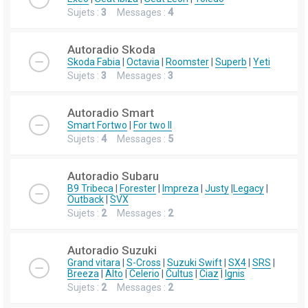
Sujets :
3
Messages :
4
Autoradio Skoda
Skoda Fabia
|
Octavia
|
Roomster
|
Superb
|
Yeti
Sujets :
3
Messages :
3
Autoradio Smart
Smart Fortwo
|
For two II
Sujets :
4
Messages :
5
Autoradio Subaru
B9 Tribeca
|
Forester
|
Impreza
|
Justy
|
Legacy
|
Outback
|
SVX
Sujets :
2
Messages :
2
Autoradio Suzuki
Grand vitara
|
S-Cross
|
Suzuki Swift
|
SX4
|
SRS
|
Breeza
|
Alto
|
Celerio
|
Cultus
|
Ciaz
|
Ignis
Sujets :
2
Messages :
2