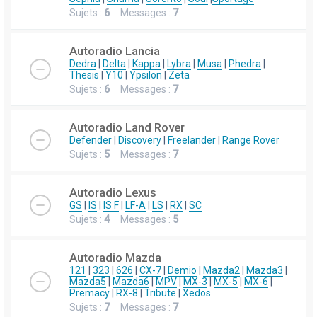
Sujets :
6
Messages :
7
Autoradio Lancia
Dedra
|
Delta
|
Kappa
|
Lybra
|
Musa
|
Phedra
|
Thesis
|
Y10
|
Ypsilon
|
Zeta
Sujets :
6
Messages :
7
Autoradio Land Rover
Defender
|
Discovery
|
Freelander
|
Range Rover
Sujets :
5
Messages :
7
Autoradio Lexus
GS
|
IS
|
IS F
|
LF-A
|
LS
|
RX
|
SC
Sujets :
4
Messages :
5
Autoradio Mazda
121
|
323
|
626
|
CX-7
|
Demio
|
Mazda2
|
Mazda3
|
Mazda5
|
Mazda6
|
MPV
|
MX-3
|
MX-5
|
MX-6
|
Premacy
|
RX-8
|
Tribute
|
Xedos
Sujets :
7
Messages :
7