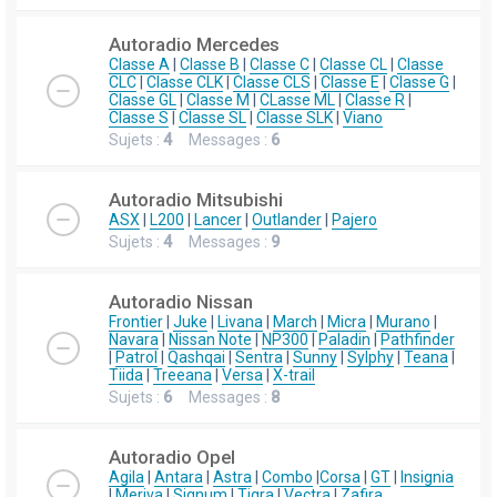
Autoradio Mercedes
Classe A
|
Classe B
|
Classe C
|
Classe CL
|
Classe
CLC
|
Classe CLK
|
Classe CLS
|
Classe E
|
Classe G
|
Classe GL
|
Classe M
|
CLasse ML
|
Classe R
|
Classe S
|
Classe SL
|
Classe SLK
|
Viano
Sujets :
4
Messages :
6
Autoradio Mitsubishi
ASX
|
L200
|
Lancer
|
Outlander
|
Pajero
Sujets :
4
Messages :
9
Autoradio Nissan
Frontier
|
Juke
|
Livana
|
March
|
Micra
|
Murano
|
Navara
|
Nissan Note
|
NP300
|
Paladin
|
Pathfinder
|
Patrol
|
Qashqai
|
Sentra
|
Sunny
|
Sylphy
|
Teana
|
Tiida
|
Treeana
|
Versa
|
X-trail
Sujets :
6
Messages :
8
Autoradio Opel
Agila
|
Antara
|
Astra
|
Combo
|
Corsa
|
GT
|
Insignia
|
Meriva
|
Signum
|
Tigra
|
Vectra
|
Zafira