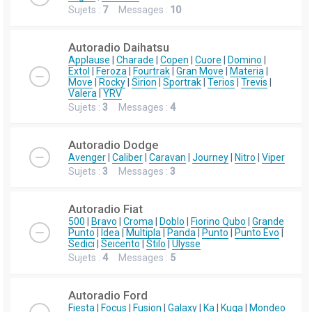
Sujets :
7
Messages :
10
Autoradio Daihatsu
Applause
|
Charade
|
Copen
|
Cuore
|
Domino
|
Extol
|
Feroza
|
Fourtrak
|
Gran Move
|
Materia
|
Move
|
Rocky
|
Sirion
|
Sportrak
|
Terios
|
Trevis
|
Valera
|
YRV
Sujets :
3
Messages :
4
Autoradio Dodge
Avenger
|
Caliber
|
Caravan
|
Journey
|
Nitro
|
Viper
Sujets :
3
Messages :
3
Autoradio Fiat
500
|
Bravo
|
Croma
|
Doblo
|
Fiorino Qubo
|
Grande
Punto
|
Idea
|
Multipla
|
Panda
|
Punto
|
Punto Evo
|
Sedici
|
Seicento
|
Stilo
|
Ulysse
Sujets :
4
Messages :
5
Autoradio Ford
Fiesta
|
Focus
|
Fusion
|
Galaxy
|
Ka
|
Kuga
|
Mondeo