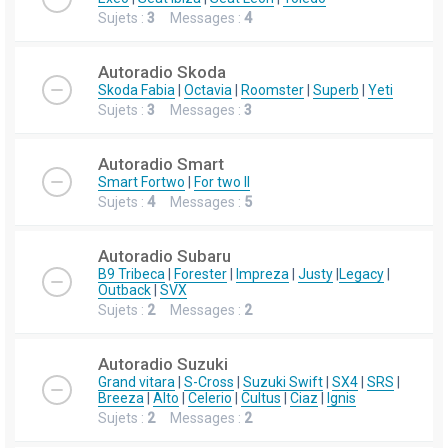
Sujets :
3
Messages :
4
Autoradio Skoda
Skoda Fabia
|
Octavia
|
Roomster
|
Superb
|
Yeti
Sujets :
3
Messages :
3
Autoradio Smart
Smart Fortwo
|
For two II
Sujets :
4
Messages :
5
Autoradio Subaru
B9 Tribeca
|
Forester
|
Impreza
|
Justy
|
Legacy
|
Outback
|
SVX
Sujets :
2
Messages :
2
Autoradio Suzuki
Grand vitara
|
S-Cross
|
Suzuki Swift
|
SX4
|
SRS
|
Breeza
|
Alto
|
Celerio
|
Cultus
|
Ciaz
|
Ignis
Sujets :
2
Messages :
2