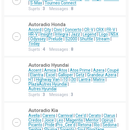
|
S-Max
|
Tourneo Connect
Sujets :
3
Messages :
8
Autoradio Honda
Accord
|
City
|
Civic
|
Concerto
|
CR-V
|
CRX
|
FR-V
|
HR-V
|
Insight
|
Integra
|
Jazz
|
Legend
|
Logo
|
NSX
|
Odyssey
|
Prelude
|
S2000
|
Shuttle
|
Stream
|
Today
Sujets :
4
Messages :
8
Autoradio Hyundai
Accent
|
Amica
|
Atos
|
Atos Prime
|
Azera
|
Coupé
|
Elantra
|
Excel
|
Galloper
|
Getz
|
Grandeur Azera
|
H1
|
Highway Van
|
i10
|
i30
|
Lantra
|
Matrix
|
Plaza
Autres Hyundai
|
Autres Hyundai
Sujets :
3
Messages :
3
Autoradio Kia
Avella
|
Carens
|
Carnival
|
Cee'd
|
Cerato
|
Clarus
|
Credos
|
Joice
|
Leo
|
Magentis
|
Mentor
|
Opirus
|
Picanto
|
Pride
|
Pro_Cee'd
|
Retona
|
Rio
|
Sedona
|
Sephia
|
Shuma
|
Sorento
|
Soul
|
Sportage