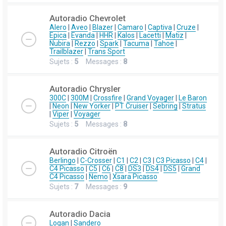
Autoradio Chevrolet
Alero
|
Aveo
|
Blazer
|
Camaro
|
Captiva
|
Cruze
|
Epica
|
Evanda
|
HHR
|
Kalos
|
Lacetti
|
Matiz
|
Nubira
|
Rezzo
|
Spark
|
Tacuma
|
Tahoe
|
Trailblazer
|
Trans Sport
Sujets :
5
Messages :
8
Autoradio Chrysler
300C
|
300M
|
Crossfire
|
Grand Voyager
|
Le Baron
|
Neon
|
New Yorker
|
PT Cruiser
|
Sebring
|
Stratus
|
Viper
|
Voyager
Sujets :
5
Messages :
8
Autoradio Citroën
Berlingo
|
C-Crosser
|
C1
|
C2
|
C3
|
C3 Picasso
|
C4
|
C4 Picasso
|
C5
|
C6
|
C8
|
DS3
|
DS4
|
DS5
|
Grand
C4 Picasso
|
Nemo
|
Xsara Picasso
Sujets :
7
Messages :
9
Autoradio Dacia
Logan
|
Sandero