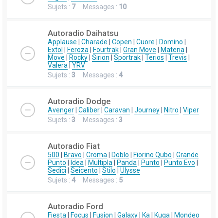
Sujets :
7
Messages :
10
Autoradio Daihatsu
Applause
|
Charade
|
Copen
|
Cuore
|
Domino
|
Extol
|
Feroza
|
Fourtrak
|
Gran Move
|
Materia
|
Move
|
Rocky
|
Sirion
|
Sportrak
|
Terios
|
Trevis
|
Valera
|
YRV
Sujets :
3
Messages :
4
Autoradio Dodge
Avenger
|
Caliber
|
Caravan
|
Journey
|
Nitro
|
Viper
Sujets :
3
Messages :
3
Autoradio Fiat
500
|
Bravo
|
Croma
|
Doblo
|
Fiorino Qubo
|
Grande
Punto
|
Idea
|
Multipla
|
Panda
|
Punto
|
Punto Evo
|
Sedici
|
Seicento
|
Stilo
|
Ulysse
Sujets :
4
Messages :
5
Autoradio Ford
Fiesta
|
Focus
|
Fusion
|
Galaxy
|
Ka
|
Kuga
|
Mondeo