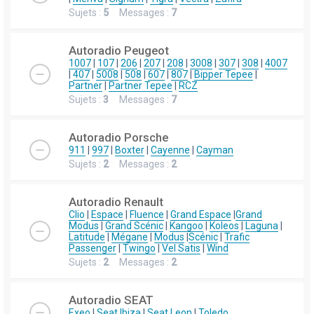
Sujets :
5
Messages :
7
Autoradio Peugeot
1007
|
107
|
206
|
207
|
208
|
3008
|
307
|
308
|
4007
|
407
|
5008
|
508
|
607
|
807
|
Bipper Tepee
|
Partner
|
Partner Tepee
|
RCZ
Sujets :
3
Messages :
7
Autoradio Porsche
911
|
997
|
Boxter
|
Cayenne
|
Cayman
Sujets :
2
Messages :
2
Autoradio Renault
Clio
|
Espace
|
Fluence
|
Grand Espace
|
Grand
Modus
|
Grand Scénic
|
Kangoo
|
Koleos
|
Laguna
|
Latitude
|
Mégane
|
Modus
|
Scénic
|
Trafic
Passenger
|
Twingo
|
Vel Satis
|
Wind
Sujets :
2
Messages :
2
Autoradio SEAT
Exeo
|
Seat Ibiza
|
Seat Leon
|
Toledo