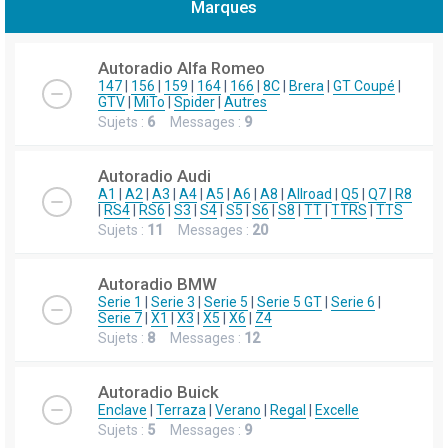
Marques
h
e
Autoradio Alfa Romeo
r
147
|
156
|
159
|
164
|
166
|
8C
|
Brera
|
GT Coupé
|
GTV
|
MiTo
|
Spider
|
Autres
c
Sujets :
6
Messages :
9
h
e
Autoradio Audi
r
A1
|
A2
|
A3
|
A4
|
A5
|
A6
|
A8
|
Allroad
|
Q5
|
Q7
|
R8
|
RS4
|
RS6
|
S3
|
S4
|
S5
|
S6
|
S8
|
TT
|
TTRS
|
TTS
Sujets :
11
Messages :
20
Autoradio BMW
Serie 1
|
Serie 3
|
Serie 5
|
Serie 5 GT
|
Serie 6
|
Serie 7
|
X1
|
X3
|
X5
|
X6
|
Z4
Sujets :
8
Messages :
12
Autoradio Buick
Enclave
|
Terraza
|
Verano
|
Regal
|
Excelle
Sujets :
5
Messages :
9