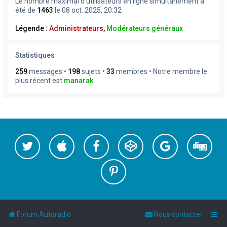
Le nombre maximal d’utilisateurs en ligne simultanément a
été de
1463
le 08 oct. 2025, 20:32
Légende :
Administrateurs
,
Modérateurs généraux
Statistiques
259
messages •
198
sujets •
33
membres • Notre membre le
plus récent est
manarak
Forum Autoradio
Nous contacter