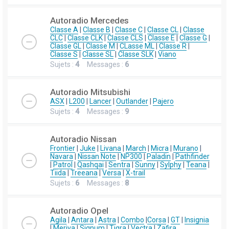
Autoradio Mercedes
Classe A
|
Classe B
|
Classe C
|
Classe CL
|
Classe
CLC
|
Classe CLK
|
Classe CLS
|
Classe E
|
Classe G
|
Classe GL
|
Classe M
|
CLasse ML
|
Classe R
|
Classe S
|
Classe SL
|
Classe SLK
|
Viano
Sujets :
4
Messages :
6
Autoradio Mitsubishi
ASX
|
L200
|
Lancer
|
Outlander
|
Pajero
Sujets :
4
Messages :
9
Autoradio Nissan
Frontier
|
Juke
|
Livana
|
March
|
Micra
|
Murano
|
Navara
|
Nissan Note
|
NP300
|
Paladin
|
Pathfinder
|
Patrol
|
Qashqai
|
Sentra
|
Sunny
|
Sylphy
|
Teana
|
Tiida
|
Treeana
|
Versa
|
X-trail
Sujets :
6
Messages :
8
Autoradio Opel
Agila
|
Antara
|
Astra
|
Combo
|
Corsa
|
GT
|
Insignia
|
Meriva
|
Signum
|
Tigra
|
Vectra
|
Zafira