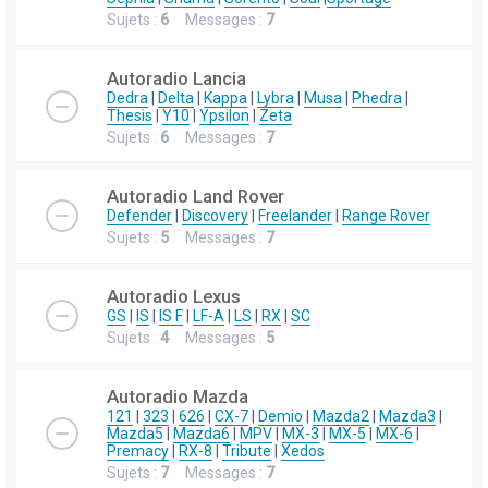
Sujets :
6
Messages :
7
Autoradio Lancia
Dedra
|
Delta
|
Kappa
|
Lybra
|
Musa
|
Phedra
|
Thesis
|
Y10
|
Ypsilon
|
Zeta
Sujets :
6
Messages :
7
Autoradio Land Rover
Defender
|
Discovery
|
Freelander
|
Range Rover
Sujets :
5
Messages :
7
Autoradio Lexus
GS
|
IS
|
IS F
|
LF-A
|
LS
|
RX
|
SC
Sujets :
4
Messages :
5
Autoradio Mazda
121
|
323
|
626
|
CX-7
|
Demio
|
Mazda2
|
Mazda3
|
Mazda5
|
Mazda6
|
MPV
|
MX-3
|
MX-5
|
MX-6
|
Premacy
|
RX-8
|
Tribute
|
Xedos
Sujets :
7
Messages :
7