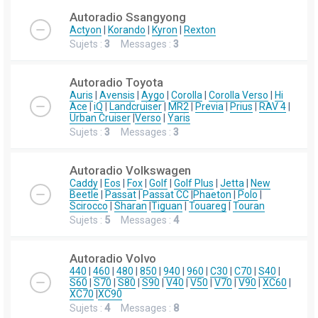
Autoradio Ssangyong
Actyon
|
Korando
|
Kyron
|
Rexton
Sujets :
3
Messages :
3
Autoradio Toyota
Auris
|
Avensis
|
Aygo
|
Corolla
|
Corolla Verso
|
Hi
Ace
|
iQ
|
Landcruiser
|
MR2
|
Previa
|
Prius
|
RAV 4
|
Urban Cruiser
|
Verso
|
Yaris
Sujets :
3
Messages :
3
Autoradio Volkswagen
Caddy
|
Eos
|
Fox
|
Golf
|
Golf Plus
|
Jetta
|
New
Beetle
|
Passat
|
Passat CC
|
Phaeton
|
Polo
|
Scirocco
|
Sharan
|
Tiguan
|
Touareg
|
Touran
Sujets :
5
Messages :
4
Autoradio Volvo
440
|
460
|
480
|
850
|
940
|
960
|
C30
|
C70
|
S40
|
S60
|
S70
|
S80
|
S90
|
V40
|
V50
|
V70
|
V90
|
XC60
|
XC70
|
XC90
Sujets :
4
Messages :
8