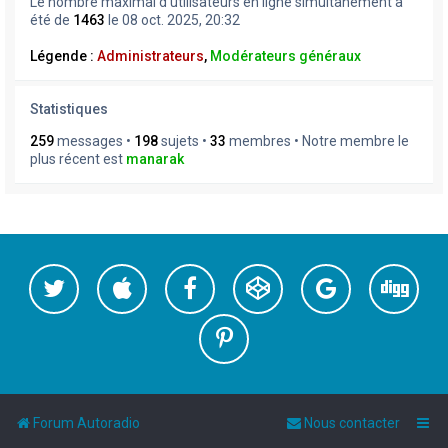
Le nombre maximal d’utilisateurs en ligne simultanément a
été de
1463
le 08 oct. 2025, 20:32
Légende :
Administrateurs
,
Modérateurs généraux
Statistiques
259
messages •
198
sujets •
33
membres • Notre membre le
plus récent est
manarak
Forum Autoradio
Nous contacter