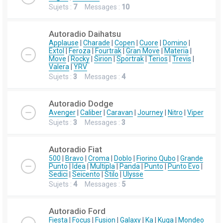
Sujets :
7
Messages :
10
Autoradio Daihatsu
Applause
|
Charade
|
Copen
|
Cuore
|
Domino
|
Extol
|
Feroza
|
Fourtrak
|
Gran Move
|
Materia
|
Move
|
Rocky
|
Sirion
|
Sportrak
|
Terios
|
Trevis
|
Valera
|
YRV
Sujets :
3
Messages :
4
Autoradio Dodge
Avenger
|
Caliber
|
Caravan
|
Journey
|
Nitro
|
Viper
Sujets :
3
Messages :
3
Autoradio Fiat
500
|
Bravo
|
Croma
|
Doblo
|
Fiorino Qubo
|
Grande
Punto
|
Idea
|
Multipla
|
Panda
|
Punto
|
Punto Evo
|
Sedici
|
Seicento
|
Stilo
|
Ulysse
Sujets :
4
Messages :
5
Autoradio Ford
Fiesta
|
Focus
|
Fusion
|
Galaxy
|
Ka
|
Kuga
|
Mondeo