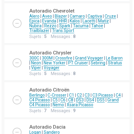
Autoradio Chevrolet
Alero
|
Aveo
|
Blazer
|
Camaro
|
Captiva
|
Cruze
|
Epica
|
Evanda
|
HHR
|
Kalos
|
Lacetti
|
Matiz
|
Nubira
|
Rezzo
|
Spark
|
Tacuma
|
Tahoe
|
Trailblazer
|
Trans Sport
Sujets :
5
Messages :
8
Autoradio Chrysler
300C
|
300M
|
Crossfire
|
Grand Voyager
|
Le Baron
|
Neon
|
New Yorker
|
PT Cruiser
|
Sebring
|
Stratus
|
Viper
|
Voyager
Sujets :
5
Messages :
8
Autoradio Citroën
Berlingo
|
C-Crosser
|
C1
|
C2
|
C3
|
C3 Picasso
|
C4
|
C4 Picasso
|
C5
|
C6
|
C8
|
DS3
|
DS4
|
DS5
|
Grand
C4 Picasso
|
Nemo
|
Xsara Picasso
Sujets :
7
Messages :
9
Autoradio Dacia
Logan
|
Sandero