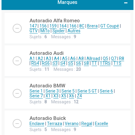
Marques
h
e
Autoradio Alfa Romeo
r
147
|
156
|
159
|
164
|
166
|
8C
|
Brera
|
GT Coupé
|
GTV
|
MiTo
|
Spider
|
Autres
c
Sujets :
6
Messages :
9
h
e
Autoradio Audi
r
A1
|
A2
|
A3
|
A4
|
A5
|
A6
|
A8
|
Allroad
|
Q5
|
Q7
|
R8
|
RS4
|
RS6
|
S3
|
S4
|
S5
|
S6
|
S8
|
TT
|
TTRS
|
TTS
Sujets :
11
Messages :
20
Autoradio BMW
Serie 1
|
Serie 3
|
Serie 5
|
Serie 5 GT
|
Serie 6
|
Serie 7
|
X1
|
X3
|
X5
|
X6
|
Z4
Sujets :
8
Messages :
12
Autoradio Buick
Enclave
|
Terraza
|
Verano
|
Regal
|
Excelle
Sujets :
5
Messages :
9