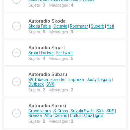
Sujets :
3
Messages :
4
Autoradio Skoda
Skoda Fabia
|
Octavia
|
Roomster
|
Superb
|
Yeti
Sujets :
3
Messages :
3
Autoradio Smart
Smart Fortwo
|
For two II
Sujets :
4
Messages :
5
Autoradio Subaru
B9 Tribeca
|
Forester
|
Impreza
|
Justy
|
Legacy
|
Outback
|
SVX
Sujets :
2
Messages :
2
Autoradio Suzuki
Grand vitara
|
S-Cross
|
Suzuki Swift
|
SX4
|
SRS
|
Breeza
|
Alto
|
Celerio
|
Cultus
|
Ciaz
|
Ignis
Sujets :
2
Messages :
2