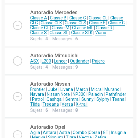
Autoradio Mercedes
Classe A
|
Classe B
|
Classe C
|
Classe CL
|
Classe
CLC
|
Classe CLK
|
Classe CLS
|
Classe E
|
Classe G
|
Classe GL
|
Classe M
|
CLasse ML
|
Classe R
|
Classe S
|
Classe SL
|
Classe SLK
|
Viano
Sujets :
4
Messages :
6
Autoradio Mitsubishi
ASX
|
L200
|
Lancer
|
Outlander
|
Pajero
Sujets :
4
Messages :
9
Autoradio Nissan
Frontier
|
Juke
|
Livana
|
March
|
Micra
|
Murano
|
Navara
|
Nissan Note
|
NP300
|
Paladin
|
Pathfinder
|
Patrol
|
Qashqai
|
Sentra
|
Sunny
|
Sylphy
|
Teana
|
Tiida
|
Treeana
|
Versa
|
X-trail
Sujets :
6
Messages :
8
Autoradio Opel
Agila
|
Antara
|
Astra
|
Combo
|
Corsa
|
GT
|
Insignia
|
Meriva
|
Signum
|
Tigra
|
Vectra
|
Zafira