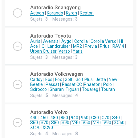
Autoradio Ssangyong
Actyon
|
Korando
|
Kyron
|
Rexton
Sujets :
3
Messages :
3
Autoradio Toyota
Auris
|
Avensis
|
Aygo
|
Corolla
|
Corolla Verso
|
Hi
Ace
|
iQ
|
Landcruiser
|
MR2
|
Previa
|
Prius
|
RAV 4
|
Urban Cruiser
|
Verso
|
Yaris
Sujets :
3
Messages :
3
Autoradio Volkswagen
Caddy
|
Eos
|
Fox
|
Golf
|
Golf Plus
|
Jetta
|
New
Beetle
|
Passat
|
Passat CC
|
Phaeton
|
Polo
|
Scirocco
|
Sharan
|
Tiguan
|
Touareg
|
Touran
Sujets :
5
Messages :
4
Autoradio Volvo
440
|
460
|
480
|
850
|
940
|
960
|
C30
|
C70
|
S40
|
S60
|
S70
|
S80
|
S90
|
V40
|
V50
|
V70
|
V90
|
XC60
|
XC70
|
XC90
Sujets :
4
Messages :
8