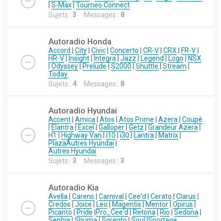
|
S-Max
|
Tourneo Connect
Sujets :
3
Messages :
8
Autoradio Honda
Accord
|
City
|
Civic
|
Concerto
|
CR-V
|
CRX
|
FR-V
|
HR-V
|
Insight
|
Integra
|
Jazz
|
Legend
|
Logo
|
NSX
|
Odyssey
|
Prelude
|
S2000
|
Shuttle
|
Stream
|
Today
Sujets :
4
Messages :
8
Autoradio Hyundai
Accent
|
Amica
|
Atos
|
Atos Prime
|
Azera
|
Coupé
|
Elantra
|
Excel
|
Galloper
|
Getz
|
Grandeur Azera
|
H1
|
Highway Van
|
i10
|
i30
|
Lantra
|
Matrix
|
Plaza
Autres Hyundai
|
Autres Hyundai
Sujets :
3
Messages :
3
Autoradio Kia
Avella
|
Carens
|
Carnival
|
Cee'd
|
Cerato
|
Clarus
|
Credos
|
Joice
|
Leo
|
Magentis
|
Mentor
|
Opirus
|
Picanto
|
Pride
|
Pro_Cee'd
|
Retona
|
Rio
|
Sedona
|
Sephia
|
Shuma
|
Sorento
|
Soul
|
Sportage