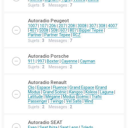
Sujets :
5
Messages :
7
Autoradio Peugeot
1007
|
107
|
206
|
207
|
208
|
3008
|
307
|
308
|
4007
|
407
|
5008
|
508
|
607
|
807
|
Bipper Tepee
|
Partner
|
Partner Tepee
|
RCZ
Sujets :
3
Messages :
7
Autoradio Porsche
911
|
997
|
Boxter
|
Cayenne
|
Cayman
Sujets :
2
Messages :
2
Autoradio Renault
Clio
|
Espace
|
Fluence
|
Grand Espace
|
Grand
Modus
|
Grand Scénic
|
Kangoo
|
Koleos
|
Laguna
|
Latitude
|
Mégane
|
Modus
|
Scénic
|
Trafic
Passenger
|
Twingo
|
Vel Satis
|
Wind
Sujets :
2
Messages :
2
Autoradio SEAT
Exeo
|
Seat Ibiza
|
Seat Leon
|
Toledo