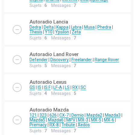
Sujets :
6
Messages :
7
Autoradio Lancia
Dedra
|
Delta
|
Kappa
|
Lybra
|
Musa
|
Phedra
|
Thesis
|
Y10
|
Ypsilon
|
Zeta
Sujets :
6
Messages :
7
Autoradio Land Rover
Defender
|
Discovery
|
Freelander
|
Range Rover
Sujets :
5
Messages :
7
Autoradio Lexus
GS
|
IS
|
IS F
|
LF-A
|
LS
|
RX
|
SC
Sujets :
4
Messages :
5
Autoradio Mazda
121
|
323
|
626
|
CX-7
|
Demio
|
Mazda2
|
Mazda3
|
Mazda5
|
Mazda6
|
MPV
|
MX-3
|
MX-5
|
MX-6
|
Premacy
|
RX-8
|
Tribute
|
Xedos
Sujets :
7
Messages :
7