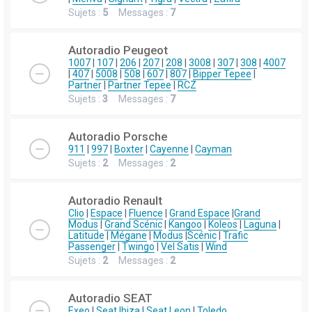
Sujets :
5
Messages :
7
Autoradio Peugeot
1007
|
107
|
206
|
207
|
208
|
3008
|
307
|
308
|
4007
|
407
|
5008
|
508
|
607
|
807
|
Bipper Tepee
|
Partner
|
Partner Tepee
|
RCZ
Sujets :
3
Messages :
7
Autoradio Porsche
911
|
997
|
Boxter
|
Cayenne
|
Cayman
Sujets :
2
Messages :
2
Autoradio Renault
Clio
|
Espace
|
Fluence
|
Grand Espace
|
Grand
Modus
|
Grand Scénic
|
Kangoo
|
Koleos
|
Laguna
|
Latitude
|
Mégane
|
Modus
|
Scénic
|
Trafic
Passenger
|
Twingo
|
Vel Satis
|
Wind
Sujets :
2
Messages :
2
Autoradio SEAT
Exeo
|
Seat Ibiza
|
Seat Leon
|
Toledo