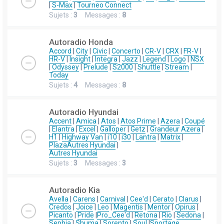
|
S-Max
|
Tourneo Connect
Sujets :
3
Messages :
8
Autoradio Honda
Accord
|
City
|
Civic
|
Concerto
|
CR-V
|
CRX
|
FR-V
|
HR-V
|
Insight
|
Integra
|
Jazz
|
Legend
|
Logo
|
NSX
|
Odyssey
|
Prelude
|
S2000
|
Shuttle
|
Stream
|
Today
Sujets :
4
Messages :
8
Autoradio Hyundai
Accent
|
Amica
|
Atos
|
Atos Prime
|
Azera
|
Coupé
|
Elantra
|
Excel
|
Galloper
|
Getz
|
Grandeur Azera
|
H1
|
Highway Van
|
i10
|
i30
|
Lantra
|
Matrix
|
Plaza
Autres Hyundai
|
Autres Hyundai
Sujets :
3
Messages :
3
Autoradio Kia
Avella
|
Carens
|
Carnival
|
Cee'd
|
Cerato
|
Clarus
|
Credos
|
Joice
|
Leo
|
Magentis
|
Mentor
|
Opirus
|
Picanto
|
Pride
|
Pro_Cee'd
|
Retona
|
Rio
|
Sedona
|
Sephia
|
Shuma
|
Sorento
|
Soul
|
Sportage