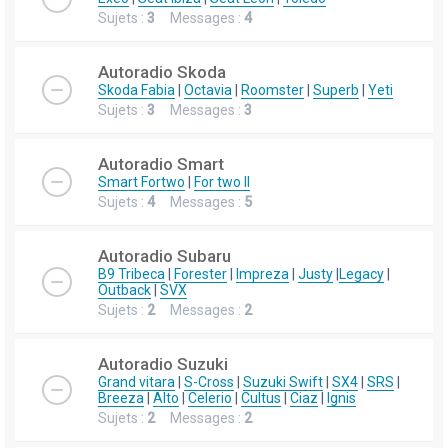
Sujets :
3
Messages :
4
Autoradio Skoda
Skoda Fabia
|
Octavia
|
Roomster
|
Superb
|
Yeti
Sujets :
3
Messages :
3
Autoradio Smart
Smart Fortwo
|
For two II
Sujets :
4
Messages :
5
Autoradio Subaru
B9 Tribeca
|
Forester
|
Impreza
|
Justy
|
Legacy
|
Outback
|
SVX
Sujets :
2
Messages :
2
Autoradio Suzuki
Grand vitara
|
S-Cross
|
Suzuki Swift
|
SX4
|
SRS
|
Breeza
|
Alto
|
Celerio
|
Cultus
|
Ciaz
|
Ignis
Sujets :
2
Messages :
2