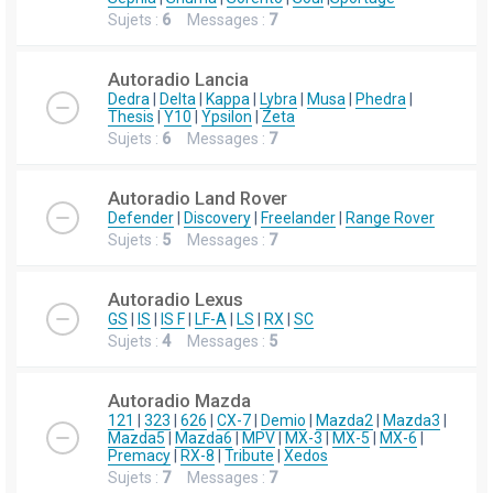
Sujets :
6
Messages :
7
Autoradio Lancia
Dedra
|
Delta
|
Kappa
|
Lybra
|
Musa
|
Phedra
|
Thesis
|
Y10
|
Ypsilon
|
Zeta
Sujets :
6
Messages :
7
Autoradio Land Rover
Defender
|
Discovery
|
Freelander
|
Range Rover
Sujets :
5
Messages :
7
Autoradio Lexus
GS
|
IS
|
IS F
|
LF-A
|
LS
|
RX
|
SC
Sujets :
4
Messages :
5
Autoradio Mazda
121
|
323
|
626
|
CX-7
|
Demio
|
Mazda2
|
Mazda3
|
Mazda5
|
Mazda6
|
MPV
|
MX-3
|
MX-5
|
MX-6
|
Premacy
|
RX-8
|
Tribute
|
Xedos
Sujets :
7
Messages :
7