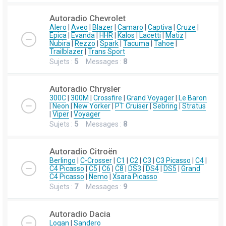
Autoradio Chevrolet
Alero
|
Aveo
|
Blazer
|
Camaro
|
Captiva
|
Cruze
|
Epica
|
Evanda
|
HHR
|
Kalos
|
Lacetti
|
Matiz
|
Nubira
|
Rezzo
|
Spark
|
Tacuma
|
Tahoe
|
Trailblazer
|
Trans Sport
Sujets :
5
Messages :
8
Autoradio Chrysler
300C
|
300M
|
Crossfire
|
Grand Voyager
|
Le Baron
|
Neon
|
New Yorker
|
PT Cruiser
|
Sebring
|
Stratus
|
Viper
|
Voyager
Sujets :
5
Messages :
8
Autoradio Citroën
Berlingo
|
C-Crosser
|
C1
|
C2
|
C3
|
C3 Picasso
|
C4
|
C4 Picasso
|
C5
|
C6
|
C8
|
DS3
|
DS4
|
DS5
|
Grand
C4 Picasso
|
Nemo
|
Xsara Picasso
Sujets :
7
Messages :
9
Autoradio Dacia
Logan
|
Sandero