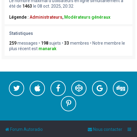
Le nombre maximal d’utilisateurs en ligne simultanément a
été de
1463
le 08 oct. 2025, 20:32
Légende :
Administrateurs
,
Modérateurs généraux
Statistiques
259
messages •
198
sujets •
33
membres • Notre membre le
plus récent est
manarak
Forum Autoradio
Nous contacter