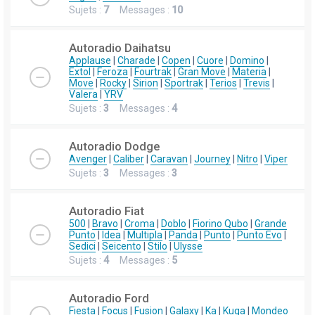
Sujets :
7
Messages :
10
Autoradio Daihatsu
Applause
|
Charade
|
Copen
|
Cuore
|
Domino
|
Extol
|
Feroza
|
Fourtrak
|
Gran Move
|
Materia
|
Move
|
Rocky
|
Sirion
|
Sportrak
|
Terios
|
Trevis
|
Valera
|
YRV
Sujets :
3
Messages :
4
Autoradio Dodge
Avenger
|
Caliber
|
Caravan
|
Journey
|
Nitro
|
Viper
Sujets :
3
Messages :
3
Autoradio Fiat
500
|
Bravo
|
Croma
|
Doblo
|
Fiorino Qubo
|
Grande
Punto
|
Idea
|
Multipla
|
Panda
|
Punto
|
Punto Evo
|
Sedici
|
Seicento
|
Stilo
|
Ulysse
Sujets :
4
Messages :
5
Autoradio Ford
Fiesta
|
Focus
|
Fusion
|
Galaxy
|
Ka
|
Kuga
|
Mondeo