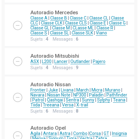
Autoradio Mercedes
Classe A
|
Classe B
|
Classe C
|
Classe CL
|
Classe
CLC
|
Classe CLK
|
Classe CLS
|
Classe E
|
Classe G
|
Classe GL
|
Classe M
|
CLasse ML
|
Classe R
|
Classe S
|
Classe SL
|
Classe SLK
|
Viano
Sujets :
4
Messages :
6
Autoradio Mitsubishi
ASX
|
L200
|
Lancer
|
Outlander
|
Pajero
Sujets :
4
Messages :
9
Autoradio Nissan
Frontier
|
Juke
|
Livana
|
March
|
Micra
|
Murano
|
Navara
|
Nissan Note
|
NP300
|
Paladin
|
Pathfinder
|
Patrol
|
Qashqai
|
Sentra
|
Sunny
|
Sylphy
|
Teana
|
Tiida
|
Treeana
|
Versa
|
X-trail
Sujets :
6
Messages :
8
Autoradio Opel
Agila
|
Antara
|
Astra
|
Combo
|
Corsa
|
GT
|
Insignia
|
Meriva
|
Signum
|
Tigra
|
Vectra
|
Zafira