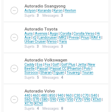
Autoradio Ssangyong
Actyon
|
Korando
|
Kyron
|
Rexton
Sujets :
3
Messages :
3
Autoradio Toyota
Auris
|
Avensis
|
Aygo
|
Corolla
|
Corolla Verso
|
Hi
Ace
|
iQ
|
Landcruiser
|
MR2
|
Previa
|
Prius
|
RAV 4
|
Urban Cruiser
|
Verso
|
Yaris
Sujets :
3
Messages :
3
Autoradio Volkswagen
Caddy
|
Eos
|
Fox
|
Golf
|
Golf Plus
|
Jetta
|
New
Beetle
|
Passat
|
Passat CC
|
Phaeton
|
Polo
|
Scirocco
|
Sharan
|
Tiguan
|
Touareg
|
Touran
Sujets :
5
Messages :
4
Autoradio Volvo
440
|
460
|
480
|
850
|
940
|
960
|
C30
|
C70
|
S40
|
S60
|
S70
|
S80
|
S90
|
V40
|
V50
|
V70
|
V90
|
XC60
|
XC70
|
XC90
Sujets :
4
Messages :
8