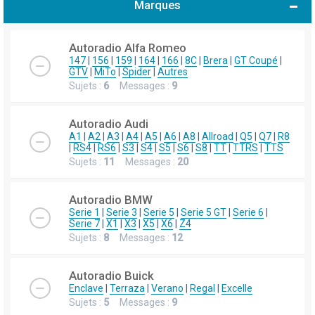
Marques
h
e
Autoradio Alfa Romeo
r
147
|
156
|
159
|
164
|
166
|
8C
|
Brera
|
GT Coupé
|
GTV
|
MiTo
|
Spider
|
Autres
c
Sujets :
6
Messages :
9
h
e
Autoradio Audi
r
A1
|
A2
|
A3
|
A4
|
A5
|
A6
|
A8
|
Allroad
|
Q5
|
Q7
|
R8
|
RS4
|
RS6
|
S3
|
S4
|
S5
|
S6
|
S8
|
TT
|
TTRS
|
TTS
Sujets :
11
Messages :
20
Autoradio BMW
Serie 1
|
Serie 3
|
Serie 5
|
Serie 5 GT
|
Serie 6
|
Serie 7
|
X1
|
X3
|
X5
|
X6
|
Z4
Sujets :
8
Messages :
12
Autoradio Buick
Enclave
|
Terraza
|
Verano
|
Regal
|
Excelle
Sujets :
5
Messages :
9