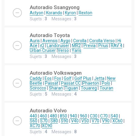
Autoradio Ssangyong
Actyon
|
Korando
|
Kyron
|
Rexton
Sujets :
3
Messages :
3
Autoradio Toyota
Auris
|
Avensis
|
Aygo
|
Corolla
|
Corolla Verso
|
Hi
Ace
|
iQ
|
Landcruiser
|
MR2
|
Previa
|
Prius
|
RAV 4
|
Urban Cruiser
|
Verso
|
Yaris
Sujets :
3
Messages :
3
Autoradio Volkswagen
Caddy
|
Eos
|
Fox
|
Golf
|
Golf Plus
|
Jetta
|
New
Beetle
|
Passat
|
Passat CC
|
Phaeton
|
Polo
|
Scirocco
|
Sharan
|
Tiguan
|
Touareg
|
Touran
Sujets :
5
Messages :
4
Autoradio Volvo
440
|
460
|
480
|
850
|
940
|
960
|
C30
|
C70
|
S40
|
S60
|
S70
|
S80
|
S90
|
V40
|
V50
|
V70
|
V90
|
XC60
|
XC70
|
XC90
Sujets :
4
Messages :
8