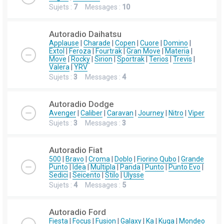
Sujets :
7
Messages :
10
Autoradio Daihatsu
Applause
|
Charade
|
Copen
|
Cuore
|
Domino
|
Extol
|
Feroza
|
Fourtrak
|
Gran Move
|
Materia
|
Move
|
Rocky
|
Sirion
|
Sportrak
|
Terios
|
Trevis
|
Valera
|
YRV
Sujets :
3
Messages :
4
Autoradio Dodge
Avenger
|
Caliber
|
Caravan
|
Journey
|
Nitro
|
Viper
Sujets :
3
Messages :
3
Autoradio Fiat
500
|
Bravo
|
Croma
|
Doblo
|
Fiorino Qubo
|
Grande
Punto
|
Idea
|
Multipla
|
Panda
|
Punto
|
Punto Evo
|
Sedici
|
Seicento
|
Stilo
|
Ulysse
Sujets :
4
Messages :
5
Autoradio Ford
Fiesta
|
Focus
|
Fusion
|
Galaxy
|
Ka
|
Kuga
|
Mondeo