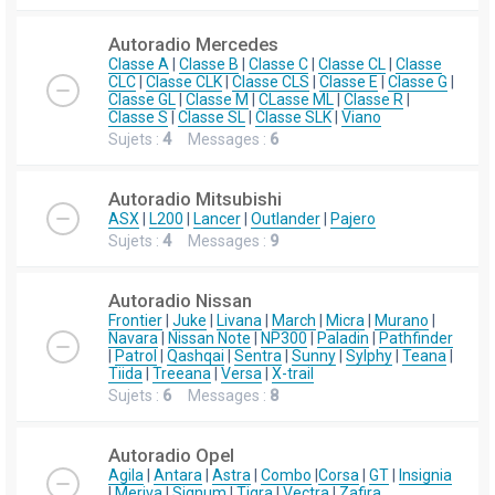
Autoradio Mercedes
Classe A
|
Classe B
|
Classe C
|
Classe CL
|
Classe
CLC
|
Classe CLK
|
Classe CLS
|
Classe E
|
Classe G
|
Classe GL
|
Classe M
|
CLasse ML
|
Classe R
|
Classe S
|
Classe SL
|
Classe SLK
|
Viano
Sujets :
4
Messages :
6
Autoradio Mitsubishi
ASX
|
L200
|
Lancer
|
Outlander
|
Pajero
Sujets :
4
Messages :
9
Autoradio Nissan
Frontier
|
Juke
|
Livana
|
March
|
Micra
|
Murano
|
Navara
|
Nissan Note
|
NP300
|
Paladin
|
Pathfinder
|
Patrol
|
Qashqai
|
Sentra
|
Sunny
|
Sylphy
|
Teana
|
Tiida
|
Treeana
|
Versa
|
X-trail
Sujets :
6
Messages :
8
Autoradio Opel
Agila
|
Antara
|
Astra
|
Combo
|
Corsa
|
GT
|
Insignia
|
Meriva
|
Signum
|
Tigra
|
Vectra
|
Zafira