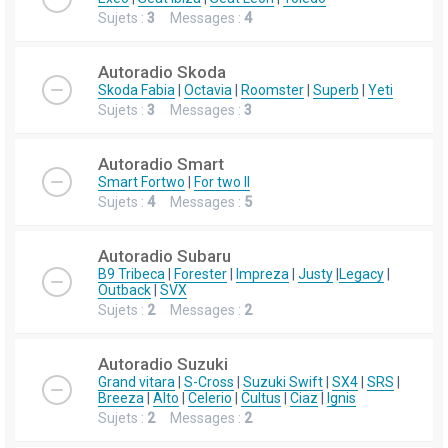
Sujets :
3
Messages :
4
Autoradio Skoda
Skoda Fabia
|
Octavia
|
Roomster
|
Superb
|
Yeti
Sujets :
3
Messages :
3
Autoradio Smart
Smart Fortwo
|
For two II
Sujets :
4
Messages :
5
Autoradio Subaru
B9 Tribeca
|
Forester
|
Impreza
|
Justy
|
Legacy
|
Outback
|
SVX
Sujets :
2
Messages :
2
Autoradio Suzuki
Grand vitara
|
S-Cross
|
Suzuki Swift
|
SX4
|
SRS
|
Breeza
|
Alto
|
Celerio
|
Cultus
|
Ciaz
|
Ignis
Sujets :
2
Messages :
2