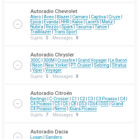
Autoradio Chevrolet
Alero
|
Aveo
|
Blazer
|
Camaro
|
Captiva
|
Cruze
|
Epica
|
Evanda
|
HHR
|
Kalos
|
Lacetti
|
Matiz
|
Nubira
|
Rezzo
|
Spark
|
Tacuma
|
Tahoe
|
Trailblazer
|
Trans Sport
Sujets :
5
Messages :
8
Autoradio Chrysler
300C
|
300M
|
Crossfire
|
Grand Voyager
|
Le Baron
|
Neon
|
New Yorker
|
PT Cruiser
|
Sebring
|
Stratus
|
Viper
|
Voyager
Sujets :
5
Messages :
8
Autoradio Citroën
Berlingo
|
C-Crosser
|
C1
|
C2
|
C3
|
C3 Picasso
|
C4
|
C4 Picasso
|
C5
|
C6
|
C8
|
DS3
|
DS4
|
DS5
|
Grand
C4 Picasso
|
Nemo
|
Xsara Picasso
Sujets :
7
Messages :
9
Autoradio Dacia
Logan
|
Sandero