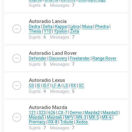
Sujets :
6
Messages :
7
Autoradio Lancia
Dedra
|
Delta
|
Kappa
|
Lybra
|
Musa
|
Phedra
|
Thesis
|
Y10
|
Ypsilon
|
Zeta
Sujets :
6
Messages :
7
Autoradio Land Rover
Defender
|
Discovery
|
Freelander
|
Range Rover
Sujets :
5
Messages :
7
Autoradio Lexus
GS
|
IS
|
IS F
|
LF-A
|
LS
|
RX
|
SC
Sujets :
4
Messages :
5
Autoradio Mazda
121
|
323
|
626
|
CX-7
|
Demio
|
Mazda2
|
Mazda3
|
Mazda5
|
Mazda6
|
MPV
|
MX-3
|
MX-5
|
MX-6
|
Premacy
|
RX-8
|
Tribute
|
Xedos
Sujets :
7
Messages :
7