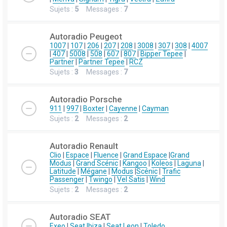
Sujets :
5
Messages :
7
Autoradio Peugeot
1007
|
107
|
206
|
207
|
208
|
3008
|
307
|
308
|
4007
|
407
|
5008
|
508
|
607
|
807
|
Bipper Tepee
|
Partner
|
Partner Tepee
|
RCZ
Sujets :
3
Messages :
7
Autoradio Porsche
911
|
997
|
Boxter
|
Cayenne
|
Cayman
Sujets :
2
Messages :
2
Autoradio Renault
Clio
|
Espace
|
Fluence
|
Grand Espace
|
Grand
Modus
|
Grand Scénic
|
Kangoo
|
Koleos
|
Laguna
|
Latitude
|
Mégane
|
Modus
|
Scénic
|
Trafic
Passenger
|
Twingo
|
Vel Satis
|
Wind
Sujets :
2
Messages :
2
Autoradio SEAT
Exeo
|
Seat Ibiza
|
Seat Leon
|
Toledo