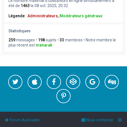
Le nombre maximal d’utilisateurs en ligne simultanément a
été de
1463
le 08 oct. 2025, 20:32
Légende :
Administrateurs
,
Modérateurs généraux
Statistiques
259
messages •
198
sujets •
33
membres • Notre membre le
plus récent est
manarak
Forum Autoradio
Nous contacter