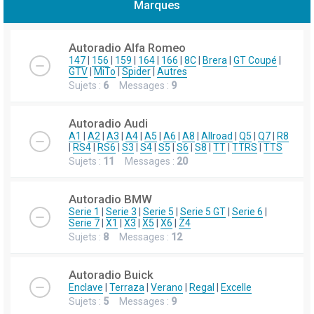
Marques
h
e
Autoradio Alfa Romeo
r
147
|
156
|
159
|
164
|
166
|
8C
|
Brera
|
GT Coupé
|
GTV
|
MiTo
|
Spider
|
Autres
c
Sujets :
6
Messages :
9
h
e
Autoradio Audi
r
A1
|
A2
|
A3
|
A4
|
A5
|
A6
|
A8
|
Allroad
|
Q5
|
Q7
|
R8
|
RS4
|
RS6
|
S3
|
S4
|
S5
|
S6
|
S8
|
TT
|
TTRS
|
TTS
Sujets :
11
Messages :
20
Autoradio BMW
Serie 1
|
Serie 3
|
Serie 5
|
Serie 5 GT
|
Serie 6
|
Serie 7
|
X1
|
X3
|
X5
|
X6
|
Z4
Sujets :
8
Messages :
12
Autoradio Buick
Enclave
|
Terraza
|
Verano
|
Regal
|
Excelle
Sujets :
5
Messages :
9