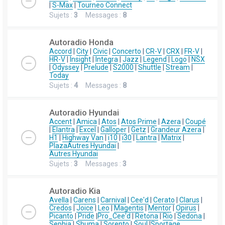
|
S-Max
|
Tourneo Connect
Sujets :
3
Messages :
8
Autoradio Honda
Accord
|
City
|
Civic
|
Concerto
|
CR-V
|
CRX
|
FR-V
|
HR-V
|
Insight
|
Integra
|
Jazz
|
Legend
|
Logo
|
NSX
|
Odyssey
|
Prelude
|
S2000
|
Shuttle
|
Stream
|
Today
Sujets :
4
Messages :
8
Autoradio Hyundai
Accent
|
Amica
|
Atos
|
Atos Prime
|
Azera
|
Coupé
|
Elantra
|
Excel
|
Galloper
|
Getz
|
Grandeur Azera
|
H1
|
Highway Van
|
i10
|
i30
|
Lantra
|
Matrix
|
Plaza
Autres Hyundai
|
Autres Hyundai
Sujets :
3
Messages :
3
Autoradio Kia
Avella
|
Carens
|
Carnival
|
Cee'd
|
Cerato
|
Clarus
|
Credos
|
Joice
|
Leo
|
Magentis
|
Mentor
|
Opirus
|
Picanto
|
Pride
|
Pro_Cee'd
|
Retona
|
Rio
|
Sedona
|
Sephia
|
Shuma
|
Sorento
|
Soul
|
Sportage