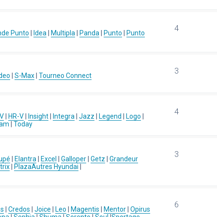
4
nde Punto
|
Idea
|
Multipla
|
Panda
|
Punto
|
Punto
3
deo
|
S-Max
|
Tourneo Connect
4
-V
|
HR-V
|
Insight
|
Integra
|
Jazz
|
Legend
|
Logo
|
eam
|
Today
3
upé
|
Elantra
|
Excel
|
Galloper
|
Getz
|
Grandeur
rix
|
Plaza
Autres Hyundai
|
6
us
|
Credos
|
Joice
|
Leo
|
Magentis
|
Mentor
|
Opirus