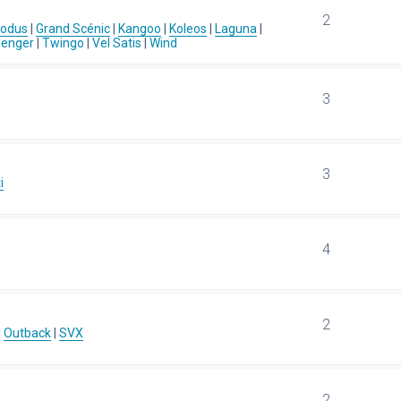
2
Modus
|
Grand Scénic
|
Kangoo
|
Koleos
|
Laguna
|
senger
|
Twingo
|
Vel Satis
|
Wind
3
3
i
4
2
|
Outback
|
SVX
2