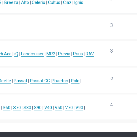
S
|
Breeza
|
Alto
|
Celerio
|
Cultus
|
Ciaz
|
Ignis
3
3
Hi Ace
|
iQ
|
Landcruiser
|
MR2
|
Previa
|
Prius
|
RAV
5
eetle
|
Passat
|
Passat CC
|
Phaeton
|
Polo
|
4
|
S60
|
S70
|
S80
|
S90
|
V40
|
V50
|
V70
|
V90
|