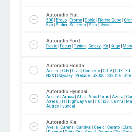
Autoradio Fiat
500
|
Bravo
|
Croma
|
Doblo
|
Fiorino Qubo
|
Gra
Evo
|
Sedici
|
Seicento
|
Stilo
|
Ulysse
Autoradio Ford
Fiesta
|
Focus
|
Fusion
|
Galaxy
|
Ka
|
Kuga
|
Mon
Autoradio Honda
Accord
|
City
|
Civic
|
Concerto
|
CR-V
|
CRX
|
FR
NSX
|
Odyssey
|
Prelude
|
S2000
|
Shuttle
|
Str
Autoradio Hyundai
Accent
|
Amica
|
Atos
|
Atos Prime
|
Azera
|
Co
Azera
|
H1
|
Highway Van
|
i10
|
i30
|
Lantra
|
Mat
Autres Hyundai
Autoradio Kia
Avella
|
Carens
|
Carnival
|
Cee'd
|
Cerato
|
Clar