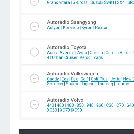
Grand vitara
|
S-Cross
|
Suzuki Swift
|
SX4
|
SR
Autoradio Ssangyong
Actyon
|
Korando
|
Kyron
|
Rexton
Autoradio Toyota
Auris
|
Avensis
|
Aygo
|
Corolla
|
Corolla Verso
|
4
|
Urban Cruiser
|
Verso
|
Yaris
Autoradio Volkswagen
Caddy
|
Eos
|
Fox
|
Golf
|
Golf Plus
|
Jetta
|
New B
Scirocco
|
Sharan
|
Tiguan
|
Touareg
|
Touran
Autoradio Volvo
440
|
460
|
480
|
850
|
940
|
960
|
C30
|
C70
|
S40
XC60
|
XC70
|
XC90