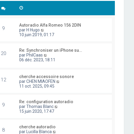
Autoradio Alfa Romeo 156 2DIN
9
C
par
H Hugo
o
10 juin 2019, 01:17
n
s
u
Re: Synchroniser un iPhone su…
20
l
C
par
PhilCaas
t
o
06 déc. 2023, 18:11
e
n
r
s
l
u
cherche accessoire sonore
e
l
12
C
par
CHEN MIAOFEN
d
t
o
11 oct. 2025, 09:45
e
e
n
r
r
s
n
l
u
i
Re: configuration autoradio
e
9
l
e
C
par
Thomas Blanc
d
t
r
o
15 juin 2020, 17:47
e
e
m
n
r
r
e
s
n
l
s
u
i
cherche autoradio
e
8
s
l
e
C
par
Lucilla Blanca
d