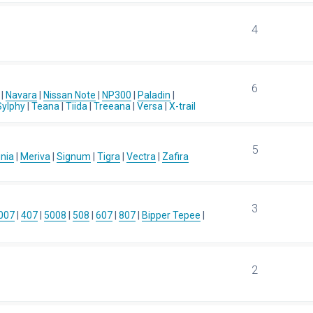
4
6
|
Navara
|
Nissan Note
|
NP300
|
Paladin
|
Sylphy
|
Teana
|
Tiida
|
Treeana
|
Versa
|
X-trail
5
gnia
|
Meriva
|
Signum
|
Tigra
|
Vectra
|
Zafira
3
007
|
407
|
5008
|
508
|
607
|
807
|
Bipper Tepee
|
2