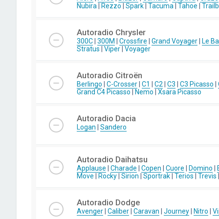
Nubira
|
Rezzo
|
Spark
|
Tacuma
|
Tahoe
|
Trail
Autoradio Chrysler
300C
|
300M
|
Crossfire
|
Grand Voyager
|
Le Ba
Stratus
|
Viper
|
Voyager
Autoradio Citroën
Berlingo
|
C-Crosser
|
C1
|
C2
|
C3
|
C3 Picasso
|
Grand C4 Picasso
|
Nemo
|
Xsara Picasso
Autoradio Dacia
Logan
|
Sandero
Autoradio Daihatsu
Applause
|
Charade
|
Copen
|
Cuore
|
Domino
|
Move
|
Rocky
|
Sirion
|
Sportrak
|
Terios
|
Trevis
Autoradio Dodge
Avenger
|
Caliber
|
Caravan
|
Journey
|
Nitro
|
Vi