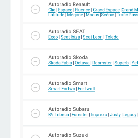
Autoradio Renault
Clio
|
Espace
|
Fluence
|
Grand Espace
|
Grand 
Latitude
|
Mégane
|
Modus
|
Scénic
|
Trafic Pas
Autoradio SEAT
Exeo
|
Seat Ibiza
|
Seat Leon
|
Toledo
Autoradio Skoda
Skoda Fabia
|
Octavia
|
Roomster
|
Superb
|
Yet
Autoradio Smart
Smart Fortwo
|
For two II
Autoradio Subaru
B9 Tribeca
|
Forester
|
Impreza
|
Justy
|
Legacy
Autoradio Suzuki