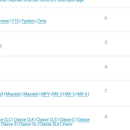
ona
|
Sephia
|
Shuma
|
Sorento
|
Soul
|
Sportage
6
hesis
|
Y10
|
Ypsilon
|
Zeta
5
r
4
7
a3
|
Mazda5
|
Mazda6
|
MPV
|
MX-3
|
MX-5
|
MX-6
|
4
se CLC
|
Classe CLK
|
Classe CLS
|
Classe E
|
Classe
|
Classe S
|
Classe SL
|
Classe SLK
|
Viano