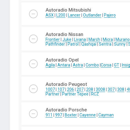
Autoradio Mitsubishi
ASX
|
L200
|
Lancer
|
Outlander
|
Pajero
Autoradio Nissan
Frontier
|
Juke
|
Livana
|
March
|
Micra
|
Murano
Pathfinder
|
Patrol
|
Qashqai
|
Sentra
|
Sunny
|
Autoradio Opel
Agila
|
Antara
|
Astra
|
Combo
|
Corsa
|
GT
|
Insi
Autoradio Peugeot
1007
|
107
|
206
|
207
|
208
|
3008
|
307
|
308
|
4
Partner
|
Partner Tepee
|
RCZ
Autoradio Porsche
911
|
997
|
Boxter
|
Cayenne
|
Cayman