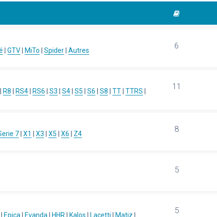
6
é
|
GTV
|
MiTo
|
Spider
|
Autres
11
|
R8
|
RS4
|
RS6
|
S3
|
S4
|
S5
|
S6
|
S8
|
TT
|
TTRS
|
8
Serie 7
|
X1
|
X3
|
X5
|
X6
|
Z4
5
5
|
Epica
|
Evanda
|
HHR
|
Kalos
|
Lacetti
|
Matiz
|