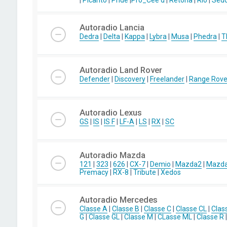
|
Picanto
|
Pride
|
Pro_Cee'd
|
Retona
|
Rio
|
Sed
Autoradio Lancia
Dedra
|
Delta
|
Kappa
|
Lybra
|
Musa
|
Phedra
|
T
Autoradio Land Rover
Defender
|
Discovery
|
Freelander
|
Range Rove
Autoradio Lexus
GS
|
IS
|
IS F
|
LF-A
|
LS
|
RX
|
SC
Autoradio Mazda
121
|
323
|
626
|
CX-7
|
Demio
|
Mazda2
|
Mazd
Premacy
|
RX-8
|
Tribute
|
Xedos
Autoradio Mercedes
Classe A
|
Classe B
|
Classe C
|
Classe CL
|
Clas
G
|
Classe GL
|
Classe M
|
CLasse ML
|
Classe R