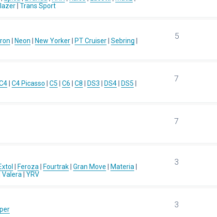
blazer
|
Trans Sport
5
ron
|
Neon
|
New Yorker
|
PT Cruiser
|
Sebring
|
7
C4
|
C4 Picasso
|
C5
|
C6
|
C8
|
DS3
|
DS4
|
DS5
|
7
3
Extol
|
Feroza
|
Fourtrak
|
Gran Move
|
Materia
|
|
Valera
|
YRV
3
per