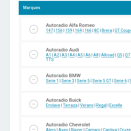
Marques
Autoradio Alfa Romeo
147
|
156
|
159
|
164
|
166
|
8C
|
Brera
|
GT Coup
Autoradio Audi
A1
|
A2
|
A3
|
A4
|
A5
|
A6
|
A8
|
Allroad
|
Q5
|
Q7
TTS
Autoradio BMW
Serie 1
|
Serie 3
|
Serie 5
|
Serie 5 GT
|
Serie 6
|
Autoradio Buick
Enclave
|
Terraza
|
Verano
|
Regal
|
Excelle
Autoradio Chevrolet
Alero
|
Aveo
|
Blazer
|
Camaro
|
Captiva
|
Cruze