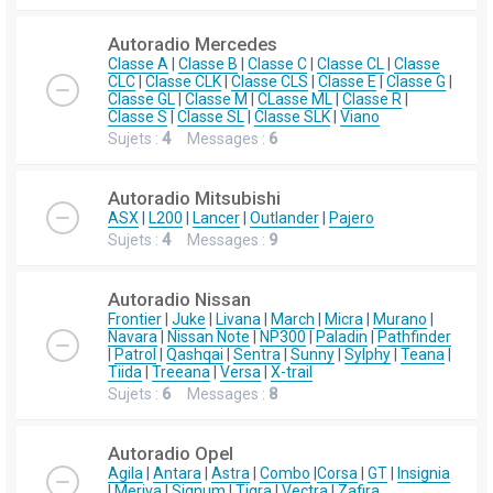
Autoradio Mercedes
Classe A
|
Classe B
|
Classe C
|
Classe CL
|
Classe
CLC
|
Classe CLK
|
Classe CLS
|
Classe E
|
Classe G
|
Classe GL
|
Classe M
|
CLasse ML
|
Classe R
|
Classe S
|
Classe SL
|
Classe SLK
|
Viano
Sujets :
4
Messages :
6
Autoradio Mitsubishi
ASX
|
L200
|
Lancer
|
Outlander
|
Pajero
Sujets :
4
Messages :
9
Autoradio Nissan
Frontier
|
Juke
|
Livana
|
March
|
Micra
|
Murano
|
Navara
|
Nissan Note
|
NP300
|
Paladin
|
Pathfinder
|
Patrol
|
Qashqai
|
Sentra
|
Sunny
|
Sylphy
|
Teana
|
Tiida
|
Treeana
|
Versa
|
X-trail
Sujets :
6
Messages :
8
Autoradio Opel
Agila
|
Antara
|
Astra
|
Combo
|
Corsa
|
GT
|
Insignia
|
Meriva
|
Signum
|
Tigra
|
Vectra
|
Zafira