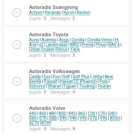
Autoradio Ssangyong
Actyon
|
Korando
|
Kyron
|
Rexton
Sujets :
3
Messages :
3
Autoradio Toyota
Auris
|
Avensis
|
Aygo
|
Corolla
|
Corolla Verso
|
Hi
Ace
|
iQ
|
Landcruiser
|
MR2
|
Previa
|
Prius
|
RAV 4
|
Urban Cruiser
|
Verso
|
Yaris
Sujets :
3
Messages :
3
Autoradio Volkswagen
Caddy
|
Eos
|
Fox
|
Golf
|
Golf Plus
|
Jetta
|
New
Beetle
|
Passat
|
Passat CC
|
Phaeton
|
Polo
|
Scirocco
|
Sharan
|
Tiguan
|
Touareg
|
Touran
Sujets :
5
Messages :
4
Autoradio Volvo
440
|
460
|
480
|
850
|
940
|
960
|
C30
|
C70
|
S40
|
S60
|
S70
|
S80
|
S90
|
V40
|
V50
|
V70
|
V90
|
XC60
|
XC70
|
XC90
Sujets :
4
Messages :
8