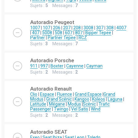
Sujets :
5
Messages :
7
Autoradio Peugeot
1007
|
107
|
206
|
207
|
208
|
3008
|
307
|
308
|
4007
|
407
|
5008
|
508
|
607
|
807
|
Bipper Tepee
|
Partner
|
Partner Tepee
|
RCZ
Sujets :
3
Messages :
7
Autoradio Porsche
911
|
997
|
Boxter
|
Cayenne
|
Cayman
Sujets :
2
Messages :
2
Autoradio Renault
Clio
|
Espace
|
Fluence
|
Grand Espace
|
Grand
Modus
|
Grand Scénic
|
Kangoo
|
Koleos
|
Laguna
|
Latitude
|
Mégane
|
Modus
|
Scénic
|
Trafic
Passenger
|
Twingo
|
Vel Satis
|
Wind
Sujets :
2
Messages :
2
Autoradio SEAT
Exeo
|
Seat Ibiza
|
Seat Leon
|
Toledo