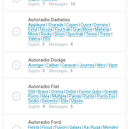
Sujets :
7
Messages :
10
Autoradio Daihatsu
Applause
|
Charade
|
Copen
|
Cuore
|
Domino
|
Extol
|
Feroza
|
Fourtrak
|
Gran Move
|
Materia
|
Move
|
Rocky
|
Sirion
|
Sportrak
|
Terios
|
Trevis
|
Valera
|
YRV
Sujets :
3
Messages :
4
Autoradio Dodge
Avenger
|
Caliber
|
Caravan
|
Journey
|
Nitro
|
Viper
Sujets :
3
Messages :
3
Autoradio Fiat
500
|
Bravo
|
Croma
|
Doblo
|
Fiorino Qubo
|
Grande
Punto
|
Idea
|
Multipla
|
Panda
|
Punto
|
Punto Evo
|
Sedici
|
Seicento
|
Stilo
|
Ulysse
Sujets :
4
Messages :
5
Autoradio Ford
Fiesta
|
Focus
|
Fusion
|
Galaxy
|
Ka
|
Kuga
|
Mondeo