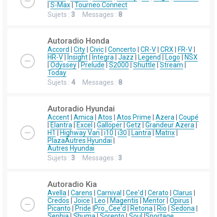
|
S-Max
|
Tourneo Connect
Sujets :
3
Messages :
8
Autoradio Honda
Accord
|
City
|
Civic
|
Concerto
|
CR-V
|
CRX
|
FR-V
|
HR-V
|
Insight
|
Integra
|
Jazz
|
Legend
|
Logo
|
NSX
|
Odyssey
|
Prelude
|
S2000
|
Shuttle
|
Stream
|
Today
Sujets :
4
Messages :
8
Autoradio Hyundai
Accent
|
Amica
|
Atos
|
Atos Prime
|
Azera
|
Coupé
|
Elantra
|
Excel
|
Galloper
|
Getz
|
Grandeur Azera
|
H1
|
Highway Van
|
i10
|
i30
|
Lantra
|
Matrix
|
Plaza
Autres Hyundai
|
Autres Hyundai
Sujets :
3
Messages :
3
Autoradio Kia
Avella
|
Carens
|
Carnival
|
Cee'd
|
Cerato
|
Clarus
|
Credos
|
Joice
|
Leo
|
Magentis
|
Mentor
|
Opirus
|
Picanto
|
Pride
|
Pro_Cee'd
|
Retona
|
Rio
|
Sedona
|
Sephia
|
Shuma
|
Sorento
|
Soul
|
Sportage