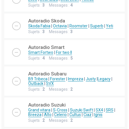
Sujets :
3
Messages :
4
Autoradio Skoda
Skoda Fabia
|
Octavia
|
Roomster
|
Superb
|
Yeti
Sujets :
3
Messages :
3
Autoradio Smart
Smart Fortwo
|
For two II
Sujets :
4
Messages :
5
Autoradio Subaru
B9 Tribeca
|
Forester
|
Impreza
|
Justy
|
Legacy
|
Outback
|
SVX
Sujets :
2
Messages :
2
Autoradio Suzuki
Grand vitara
|
S-Cross
|
Suzuki Swift
|
SX4
|
SRS
|
Breeza
|
Alto
|
Celerio
|
Cultus
|
Ciaz
|
Ignis
Sujets :
2
Messages :
2