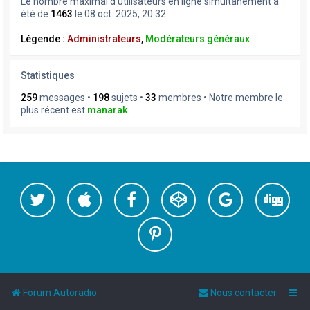
Le nombre maximal d’utilisateurs en ligne simultanément a
été de
1463
le 08 oct. 2025, 20:32
Légende :
Administrateurs
,
Modérateurs généraux
Statistiques
259
messages •
198
sujets •
33
membres • Notre membre le
plus récent est
manarak
Forum Autoradio
Nous contacter