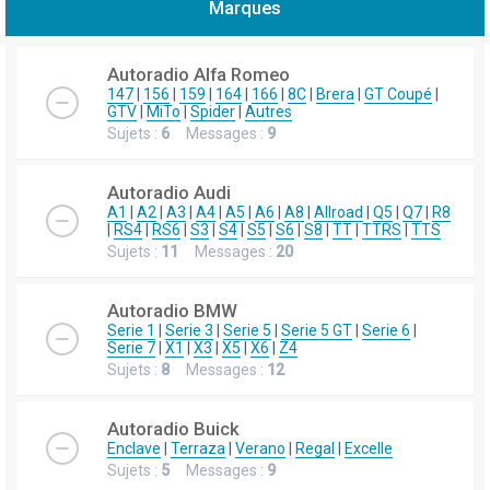
Marques
h
e
Autoradio Alfa Romeo
r
147
|
156
|
159
|
164
|
166
|
8C
|
Brera
|
GT Coupé
|
GTV
|
MiTo
|
Spider
|
Autres
c
Sujets :
6
Messages :
9
h
e
Autoradio Audi
r
A1
|
A2
|
A3
|
A4
|
A5
|
A6
|
A8
|
Allroad
|
Q5
|
Q7
|
R8
|
RS4
|
RS6
|
S3
|
S4
|
S5
|
S6
|
S8
|
TT
|
TTRS
|
TTS
Sujets :
11
Messages :
20
Autoradio BMW
Serie 1
|
Serie 3
|
Serie 5
|
Serie 5 GT
|
Serie 6
|
Serie 7
|
X1
|
X3
|
X5
|
X6
|
Z4
Sujets :
8
Messages :
12
Autoradio Buick
Enclave
|
Terraza
|
Verano
|
Regal
|
Excelle
Sujets :
5
Messages :
9