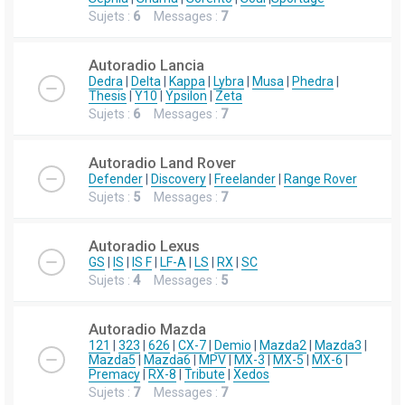
Sujets :
6
Messages :
7
Autoradio Lancia
Dedra
|
Delta
|
Kappa
|
Lybra
|
Musa
|
Phedra
|
Thesis
|
Y10
|
Ypsilon
|
Zeta
Sujets :
6
Messages :
7
Autoradio Land Rover
Defender
|
Discovery
|
Freelander
|
Range Rover
Sujets :
5
Messages :
7
Autoradio Lexus
GS
|
IS
|
IS F
|
LF-A
|
LS
|
RX
|
SC
Sujets :
4
Messages :
5
Autoradio Mazda
121
|
323
|
626
|
CX-7
|
Demio
|
Mazda2
|
Mazda3
|
Mazda5
|
Mazda6
|
MPV
|
MX-3
|
MX-5
|
MX-6
|
Premacy
|
RX-8
|
Tribute
|
Xedos
Sujets :
7
Messages :
7