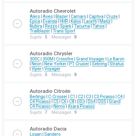
Autoradio Chevrolet
Alero
|
Aveo
|
Blazer
|
Camaro
|
Captiva
|
Cruze
|
Epica
|
Evanda
|
HHR
|
Kalos
|
Lacetti
|
Matiz
|
Nubira
|
Rezzo
|
Spark
|
Tacuma
|
Tahoe
|
Trailblazer
|
Trans Sport
Sujets :
5
Messages :
8
Autoradio Chrysler
300C
|
300M
|
Crossfire
|
Grand Voyager
|
Le Baron
|
Neon
|
New Yorker
|
PT Cruiser
|
Sebring
|
Stratus
|
Viper
|
Voyager
Sujets :
5
Messages :
8
Autoradio Citroën
Berlingo
|
C-Crosser
|
C1
|
C2
|
C3
|
C3 Picasso
|
C4
|
C4 Picasso
|
C5
|
C6
|
C8
|
DS3
|
DS4
|
DS5
|
Grand
C4 Picasso
|
Nemo
|
Xsara Picasso
Sujets :
7
Messages :
9
Autoradio Dacia
Logan
|
Sandero