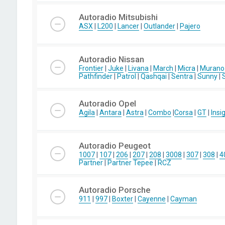
Autoradio Mitsubishi
ASX
|
L200
|
Lancer
|
Outlander
|
Pajero
Autoradio Nissan
Frontier
|
Juke
|
Livana
|
March
|
Micra
|
Murano
Pathfinder
|
Patrol
|
Qashqai
|
Sentra
|
Sunny
|
Autoradio Opel
Agila
|
Antara
|
Astra
|
Combo
|
Corsa
|
GT
|
Insi
Autoradio Peugeot
1007
|
107
|
206
|
207
|
208
|
3008
|
307
|
308
|
4
Partner
|
Partner Tepee
|
RCZ
Autoradio Porsche
911
|
997
|
Boxter
|
Cayenne
|
Cayman