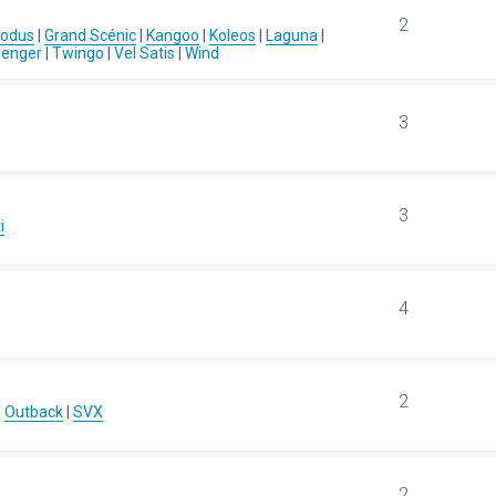
2
Modus
|
Grand Scénic
|
Kangoo
|
Koleos
|
Laguna
|
senger
|
Twingo
|
Vel Satis
|
Wind
3
3
i
4
2
|
Outback
|
SVX
2