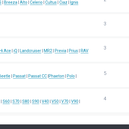
S
|
Breeza
|
Alto
|
Celerio
|
Cultus
|
Ciaz
|
Ignis
3
3
Hi Ace
|
iQ
|
Landcruiser
|
MR2
|
Previa
|
Prius
|
RAV
5
eetle
|
Passat
|
Passat CC
|
Phaeton
|
Polo
|
4
|
S60
|
S70
|
S80
|
S90
|
V40
|
V50
|
V70
|
V90
|