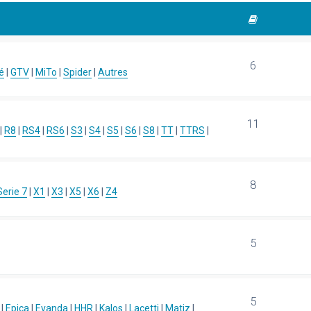
6
é
|
GTV
|
MiTo
|
Spider
|
Autres
11
|
R8
|
RS4
|
RS6
|
S3
|
S4
|
S5
|
S6
|
S8
|
TT
|
TTRS
|
8
Serie 7
|
X1
|
X3
|
X5
|
X6
|
Z4
5
5
|
Epica
|
Evanda
|
HHR
|
Kalos
|
Lacetti
|
Matiz
|