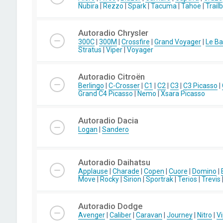
Nubira
|
Rezzo
|
Spark
|
Tacuma
|
Tahoe
|
Trail
Autoradio Chrysler
300C
|
300M
|
Crossfire
|
Grand Voyager
|
Le Ba
Stratus
|
Viper
|
Voyager
Autoradio Citroën
Berlingo
|
C-Crosser
|
C1
|
C2
|
C3
|
C3 Picasso
|
Grand C4 Picasso
|
Nemo
|
Xsara Picasso
Autoradio Dacia
Logan
|
Sandero
Autoradio Daihatsu
Applause
|
Charade
|
Copen
|
Cuore
|
Domino
|
Move
|
Rocky
|
Sirion
|
Sportrak
|
Terios
|
Trevis
Autoradio Dodge
Avenger
|
Caliber
|
Caravan
|
Journey
|
Nitro
|
Vi