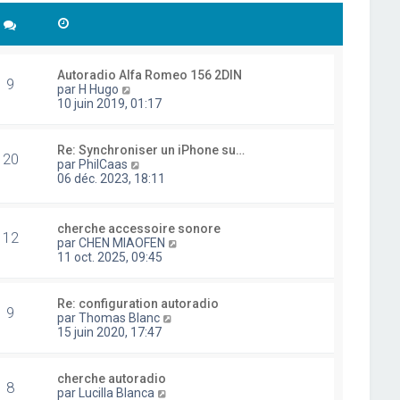
Autoradio Alfa Romeo 156 2DIN
9
C
par
H Hugo
o
10 juin 2019, 01:17
n
s
u
Re: Synchroniser un iPhone su…
20
l
C
par
PhilCaas
t
o
06 déc. 2023, 18:11
e
n
r
s
l
u
cherche accessoire sonore
e
l
12
C
par
CHEN MIAOFEN
d
t
o
11 oct. 2025, 09:45
e
e
n
r
r
s
n
l
u
i
Re: configuration autoradio
e
9
l
e
C
par
Thomas Blanc
d
t
r
o
15 juin 2020, 17:47
e
e
m
n
r
r
e
s
n
l
s
u
i
cherche autoradio
e
8
s
l
e
C
par
Lucilla Blanca
d