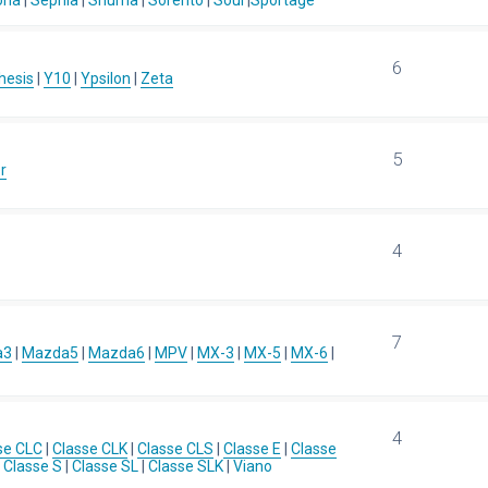
ona
|
Sephia
|
Shuma
|
Sorento
|
Soul
|
Sportage
6
hesis
|
Y10
|
Ypsilon
|
Zeta
5
r
4
7
a3
|
Mazda5
|
Mazda6
|
MPV
|
MX-3
|
MX-5
|
MX-6
|
4
se CLC
|
Classe CLK
|
Classe CLS
|
Classe E
|
Classe
|
Classe S
|
Classe SL
|
Classe SLK
|
Viano