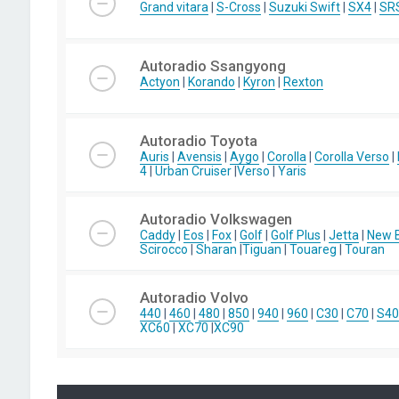
Grand vitara
|
S-Cross
|
Suzuki Swift
|
SX4
|
SR
Autoradio Ssangyong
Actyon
|
Korando
|
Kyron
|
Rexton
Autoradio Toyota
Auris
|
Avensis
|
Aygo
|
Corolla
|
Corolla Verso
|
4
|
Urban Cruiser
|
Verso
|
Yaris
Autoradio Volkswagen
Caddy
|
Eos
|
Fox
|
Golf
|
Golf Plus
|
Jetta
|
New B
Scirocco
|
Sharan
|
Tiguan
|
Touareg
|
Touran
Autoradio Volvo
440
|
460
|
480
|
850
|
940
|
960
|
C30
|
C70
|
S40
XC60
|
XC70
|
XC90