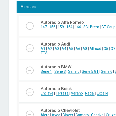
Marques
Autoradio Alfa Romeo
147
|
156
|
159
|
164
|
166
|
8C
|
Brera
|
GT Coup
Autoradio Audi
A1
|
A2
|
A3
|
A4
|
A5
|
A6
|
A8
|
Allroad
|
Q5
|
Q7
TTS
Autoradio BMW
Serie 1
|
Serie 3
|
Serie 5
|
Serie 5 GT
|
Serie 6
|
Autoradio Buick
Enclave
|
Terraza
|
Verano
|
Regal
|
Excelle
Autoradio Chevrolet
Alero
|
Aveo
|
Blazer
|
Camaro
|
Captiva
|
Cruze