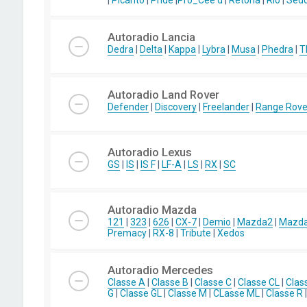
|
Picanto
|
Pride
|
Pro_Cee'd
|
Retona
|
Rio
|
Sed
Autoradio Lancia
Dedra
|
Delta
|
Kappa
|
Lybra
|
Musa
|
Phedra
|
T
Autoradio Land Rover
Defender
|
Discovery
|
Freelander
|
Range Rove
Autoradio Lexus
GS
|
IS
|
IS F
|
LF-A
|
LS
|
RX
|
SC
Autoradio Mazda
121
|
323
|
626
|
CX-7
|
Demio
|
Mazda2
|
Mazd
Premacy
|
RX-8
|
Tribute
|
Xedos
Autoradio Mercedes
Classe A
|
Classe B
|
Classe C
|
Classe CL
|
Clas
G
|
Classe GL
|
Classe M
|
CLasse ML
|
Classe R