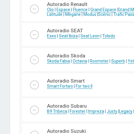
Autoradio Renault
Clio
|
Espace
|
Fluence
|
Grand Espace
|
Grand 
Latitude
|
Mégane
|
Modus
|
Scénic
|
Trafic Pas
Autoradio SEAT
Exeo
|
Seat Ibiza
|
Seat Leon
|
Toledo
Autoradio Skoda
Skoda Fabia
|
Octavia
|
Roomster
|
Superb
|
Yet
Autoradio Smart
Smart Fortwo
|
For two II
Autoradio Subaru
B9 Tribeca
|
Forester
|
Impreza
|
Justy
|
Legacy
Autoradio Suzuki