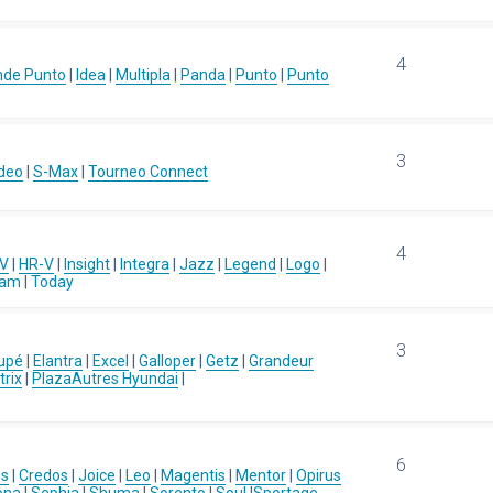
4
nde Punto
|
Idea
|
Multipla
|
Panda
|
Punto
|
Punto
3
deo
|
S-Max
|
Tourneo Connect
4
-V
|
HR-V
|
Insight
|
Integra
|
Jazz
|
Legend
|
Logo
|
eam
|
Today
3
upé
|
Elantra
|
Excel
|
Galloper
|
Getz
|
Grandeur
rix
|
Plaza
Autres Hyundai
|
6
us
|
Credos
|
Joice
|
Leo
|
Magentis
|
Mentor
|
Opirus