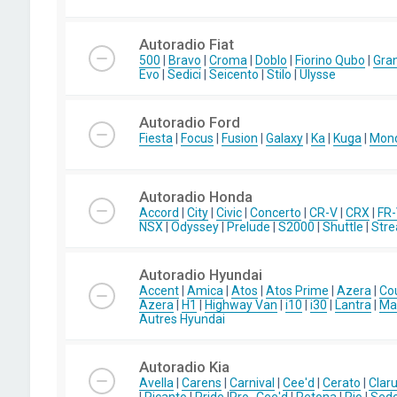
Autoradio Fiat
500
|
Bravo
|
Croma
|
Doblo
|
Fiorino Qubo
|
Gra
Evo
|
Sedici
|
Seicento
|
Stilo
|
Ulysse
Autoradio Ford
Fiesta
|
Focus
|
Fusion
|
Galaxy
|
Ka
|
Kuga
|
Mon
Autoradio Honda
Accord
|
City
|
Civic
|
Concerto
|
CR-V
|
CRX
|
FR
NSX
|
Odyssey
|
Prelude
|
S2000
|
Shuttle
|
Str
Autoradio Hyundai
Accent
|
Amica
|
Atos
|
Atos Prime
|
Azera
|
Co
Azera
|
H1
|
Highway Van
|
i10
|
i30
|
Lantra
|
Mat
Autres Hyundai
Autoradio Kia
Avella
|
Carens
|
Carnival
|
Cee'd
|
Cerato
|
Clar