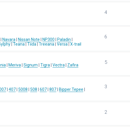
4
6
|
Navara
|
Nissan Note
|
NP300
|
Paladin
|
Sylphy
|
Teana
|
Tiida
|
Treeana
|
Versa
|
X-trail
5
gnia
|
Meriva
|
Signum
|
Tigra
|
Vectra
|
Zafira
3
007
|
407
|
5008
|
508
|
607
|
807
|
Bipper Tepee
|
2