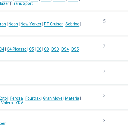
blazer
|
Trans Sport
5
ron
|
Neon
|
New Yorker
|
PT Cruiser
|
Sebring
|
7
C4
|
C4 Picasso
|
C5
|
C6
|
C8
|
DS3
|
DS4
|
DS5
|
7
3
Extol
|
Feroza
|
Fourtrak
|
Gran Move
|
Materia
|
|
Valera
|
YRV
3
per