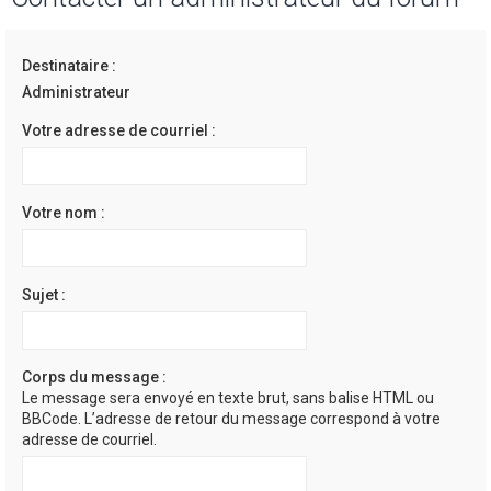
h
e
Destinataire :
r
Administrateur
c
Votre adresse de courriel :
h
e
r
Votre nom :
Sujet :
Corps du message :
Le message sera envoyé en texte brut, sans balise HTML ou
BBCode. L’adresse de retour du message correspond à votre
adresse de courriel.