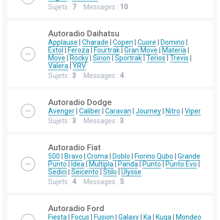
Sujets :
7
Messages :
10
Autoradio Daihatsu
Applause
|
Charade
|
Copen
|
Cuore
|
Domino
|
Extol
|
Feroza
|
Fourtrak
|
Gran Move
|
Materia
|
Move
|
Rocky
|
Sirion
|
Sportrak
|
Terios
|
Trevis
|
Valera
|
YRV
Sujets :
3
Messages :
4
Autoradio Dodge
Avenger
|
Caliber
|
Caravan
|
Journey
|
Nitro
|
Viper
Sujets :
3
Messages :
3
Autoradio Fiat
500
|
Bravo
|
Croma
|
Doblo
|
Fiorino Qubo
|
Grande
Punto
|
Idea
|
Multipla
|
Panda
|
Punto
|
Punto Evo
|
Sedici
|
Seicento
|
Stilo
|
Ulysse
Sujets :
4
Messages :
5
Autoradio Ford
Fiesta
|
Focus
|
Fusion
|
Galaxy
|
Ka
|
Kuga
|
Mondeo