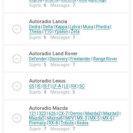
Sujets :
6
Messages :
7
Autoradio Lancia
Dedra
|
Delta
|
Kappa
|
Lybra
|
Musa
|
Phedra
|
Thesis
|
Y10
|
Ypsilon
|
Zeta
Sujets :
6
Messages :
7
Autoradio Land Rover
Defender
|
Discovery
|
Freelander
|
Range Rover
Sujets :
5
Messages :
7
Autoradio Lexus
GS
|
IS
|
IS F
|
LF-A
|
LS
|
RX
|
SC
Sujets :
4
Messages :
5
Autoradio Mazda
121
|
323
|
626
|
CX-7
|
Demio
|
Mazda2
|
Mazda3
|
Mazda5
|
Mazda6
|
MPV
|
MX-3
|
MX-5
|
MX-6
|
Premacy
|
RX-8
|
Tribute
|
Xedos
Sujets :
7
Messages :
7