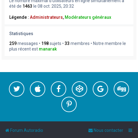
Le nombre maximal d’utilisateurs en ligne simultanément a
été de
1463
le 08 oct. 2025, 20:32
Légende :
Administrateurs
,
Modérateurs généraux
Statistiques
259
messages •
198
sujets •
33
membres • Notre membre le
plus récent est
manarak
Forum Autoradio
Nous contacter