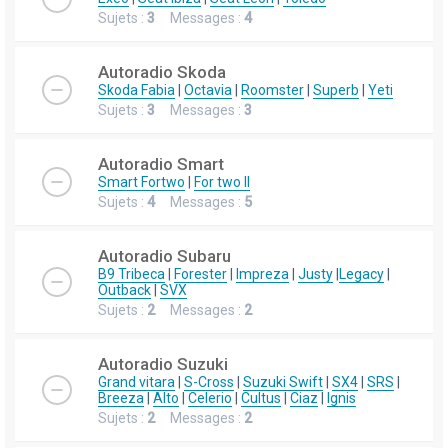
Sujets :
3
Messages :
4
Autoradio Skoda
Skoda Fabia
|
Octavia
|
Roomster
|
Superb
|
Yeti
Sujets :
3
Messages :
3
Autoradio Smart
Smart Fortwo
|
For two II
Sujets :
4
Messages :
5
Autoradio Subaru
B9 Tribeca
|
Forester
|
Impreza
|
Justy
|
Legacy
|
Outback
|
SVX
Sujets :
2
Messages :
2
Autoradio Suzuki
Grand vitara
|
S-Cross
|
Suzuki Swift
|
SX4
|
SRS
|
Breeza
|
Alto
|
Celerio
|
Cultus
|
Ciaz
|
Ignis
Sujets :
2
Messages :
2