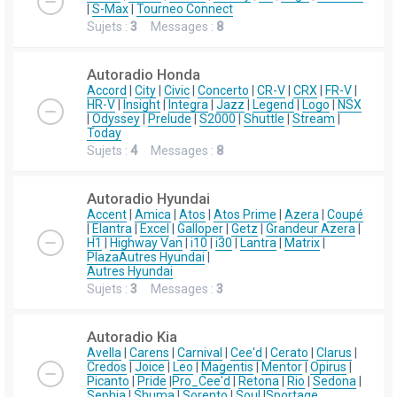
|
S-Max
|
Tourneo Connect
Sujets :
3
Messages :
8
Autoradio Honda
Accord
|
City
|
Civic
|
Concerto
|
CR-V
|
CRX
|
FR-V
|
HR-V
|
Insight
|
Integra
|
Jazz
|
Legend
|
Logo
|
NSX
|
Odyssey
|
Prelude
|
S2000
|
Shuttle
|
Stream
|
Today
Sujets :
4
Messages :
8
Autoradio Hyundai
Accent
|
Amica
|
Atos
|
Atos Prime
|
Azera
|
Coupé
|
Elantra
|
Excel
|
Galloper
|
Getz
|
Grandeur Azera
|
H1
|
Highway Van
|
i10
|
i30
|
Lantra
|
Matrix
|
Plaza
Autres Hyundai
|
Autres Hyundai
Sujets :
3
Messages :
3
Autoradio Kia
Avella
|
Carens
|
Carnival
|
Cee'd
|
Cerato
|
Clarus
|
Credos
|
Joice
|
Leo
|
Magentis
|
Mentor
|
Opirus
|
Picanto
|
Pride
|
Pro_Cee'd
|
Retona
|
Rio
|
Sedona
|
Sephia
|
Shuma
|
Sorento
|
Soul
|
Sportage