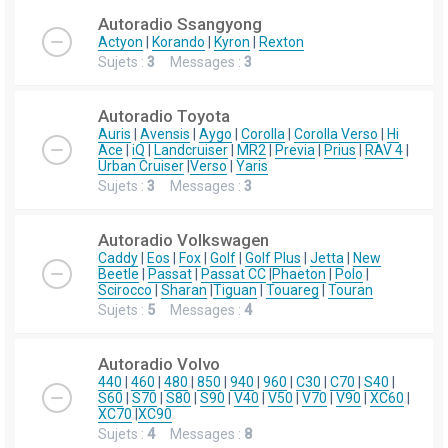
Autoradio Ssangyong
Actyon
|
Korando
|
Kyron
|
Rexton
Sujets :
3
Messages :
3
Autoradio Toyota
Auris
|
Avensis
|
Aygo
|
Corolla
|
Corolla Verso
|
Hi
Ace
|
iQ
|
Landcruiser
|
MR2
|
Previa
|
Prius
|
RAV 4
|
Urban Cruiser
|
Verso
|
Yaris
Sujets :
3
Messages :
3
Autoradio Volkswagen
Caddy
|
Eos
|
Fox
|
Golf
|
Golf Plus
|
Jetta
|
New
Beetle
|
Passat
|
Passat CC
|
Phaeton
|
Polo
|
Scirocco
|
Sharan
|
Tiguan
|
Touareg
|
Touran
Sujets :
5
Messages :
4
Autoradio Volvo
440
|
460
|
480
|
850
|
940
|
960
|
C30
|
C70
|
S40
|
S60
|
S70
|
S80
|
S90
|
V40
|
V50
|
V70
|
V90
|
XC60
|
XC70
|
XC90
Sujets :
4
Messages :
8