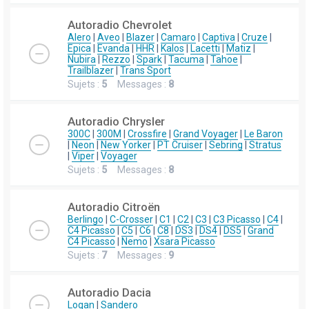
Autoradio Chevrolet
Alero
|
Aveo
|
Blazer
|
Camaro
|
Captiva
|
Cruze
|
Epica
|
Evanda
|
HHR
|
Kalos
|
Lacetti
|
Matiz
|
Nubira
|
Rezzo
|
Spark
|
Tacuma
|
Tahoe
|
Trailblazer
|
Trans Sport
Sujets :
5
Messages :
8
Autoradio Chrysler
300C
|
300M
|
Crossfire
|
Grand Voyager
|
Le Baron
|
Neon
|
New Yorker
|
PT Cruiser
|
Sebring
|
Stratus
|
Viper
|
Voyager
Sujets :
5
Messages :
8
Autoradio Citroën
Berlingo
|
C-Crosser
|
C1
|
C2
|
C3
|
C3 Picasso
|
C4
|
C4 Picasso
|
C5
|
C6
|
C8
|
DS3
|
DS4
|
DS5
|
Grand
C4 Picasso
|
Nemo
|
Xsara Picasso
Sujets :
7
Messages :
9
Autoradio Dacia
Logan
|
Sandero