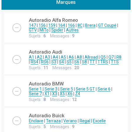
Marques
h
e
Autoradio Alfa Romeo
r
147
|
156
|
159
|
164
|
166
|
8C
|
Brera
|
GT Coupé
|
GTV
|
MiTo
|
Spider
|
Autres
c
Sujets :
6
Messages :
9
h
e
Autoradio Audi
r
A1
|
A2
|
A3
|
A4
|
A5
|
A6
|
A8
|
Allroad
|
Q5
|
Q7
|
R8
|
RS4
|
RS6
|
S3
|
S4
|
S5
|
S6
|
S8
|
TT
|
TTRS
|
TTS
Sujets :
11
Messages :
20
Autoradio BMW
Serie 1
|
Serie 3
|
Serie 5
|
Serie 5 GT
|
Serie 6
|
Serie 7
|
X1
|
X3
|
X5
|
X6
|
Z4
Sujets :
8
Messages :
12
Autoradio Buick
Enclave
|
Terraza
|
Verano
|
Regal
|
Excelle
Sujets :
5
Messages :
9