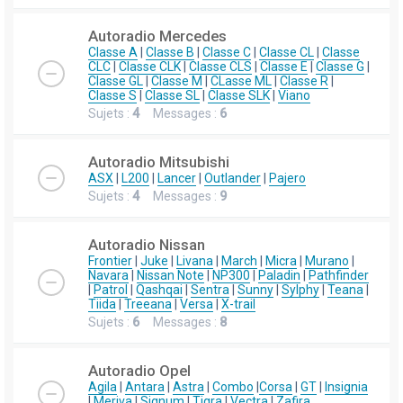
Autoradio Mercedes
Classe A
|
Classe B
|
Classe C
|
Classe CL
|
Classe
CLC
|
Classe CLK
|
Classe CLS
|
Classe E
|
Classe G
|
Classe GL
|
Classe M
|
CLasse ML
|
Classe R
|
Classe S
|
Classe SL
|
Classe SLK
|
Viano
Sujets :
4
Messages :
6
Autoradio Mitsubishi
ASX
|
L200
|
Lancer
|
Outlander
|
Pajero
Sujets :
4
Messages :
9
Autoradio Nissan
Frontier
|
Juke
|
Livana
|
March
|
Micra
|
Murano
|
Navara
|
Nissan Note
|
NP300
|
Paladin
|
Pathfinder
|
Patrol
|
Qashqai
|
Sentra
|
Sunny
|
Sylphy
|
Teana
|
Tiida
|
Treeana
|
Versa
|
X-trail
Sujets :
6
Messages :
8
Autoradio Opel
Agila
|
Antara
|
Astra
|
Combo
|
Corsa
|
GT
|
Insignia
|
Meriva
|
Signum
|
Tigra
|
Vectra
|
Zafira