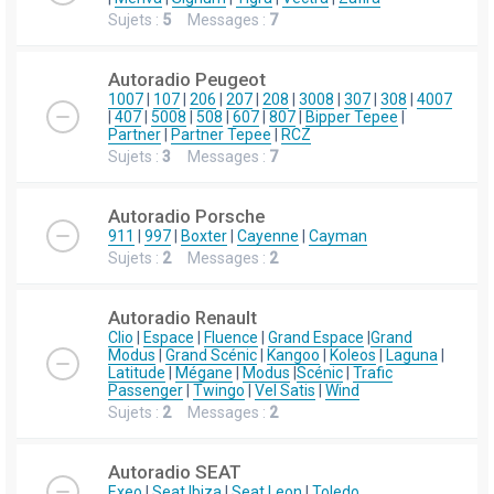
Sujets :
5
Messages :
7
Autoradio Peugeot
1007
|
107
|
206
|
207
|
208
|
3008
|
307
|
308
|
4007
|
407
|
5008
|
508
|
607
|
807
|
Bipper Tepee
|
Partner
|
Partner Tepee
|
RCZ
Sujets :
3
Messages :
7
Autoradio Porsche
911
|
997
|
Boxter
|
Cayenne
|
Cayman
Sujets :
2
Messages :
2
Autoradio Renault
Clio
|
Espace
|
Fluence
|
Grand Espace
|
Grand
Modus
|
Grand Scénic
|
Kangoo
|
Koleos
|
Laguna
|
Latitude
|
Mégane
|
Modus
|
Scénic
|
Trafic
Passenger
|
Twingo
|
Vel Satis
|
Wind
Sujets :
2
Messages :
2
Autoradio SEAT
Exeo
|
Seat Ibiza
|
Seat Leon
|
Toledo