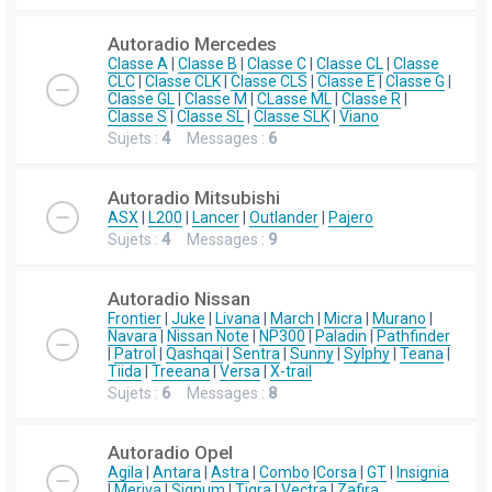
Autoradio Mercedes
Classe A
|
Classe B
|
Classe C
|
Classe CL
|
Classe
CLC
|
Classe CLK
|
Classe CLS
|
Classe E
|
Classe G
|
Classe GL
|
Classe M
|
CLasse ML
|
Classe R
|
Classe S
|
Classe SL
|
Classe SLK
|
Viano
Sujets :
4
Messages :
6
Autoradio Mitsubishi
ASX
|
L200
|
Lancer
|
Outlander
|
Pajero
Sujets :
4
Messages :
9
Autoradio Nissan
Frontier
|
Juke
|
Livana
|
March
|
Micra
|
Murano
|
Navara
|
Nissan Note
|
NP300
|
Paladin
|
Pathfinder
|
Patrol
|
Qashqai
|
Sentra
|
Sunny
|
Sylphy
|
Teana
|
Tiida
|
Treeana
|
Versa
|
X-trail
Sujets :
6
Messages :
8
Autoradio Opel
Agila
|
Antara
|
Astra
|
Combo
|
Corsa
|
GT
|
Insignia
|
Meriva
|
Signum
|
Tigra
|
Vectra
|
Zafira