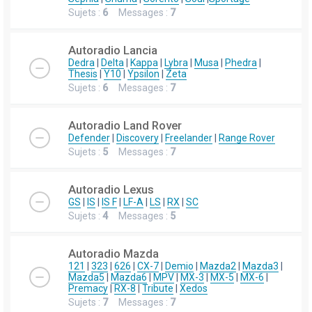
Sujets :
6
Messages :
7
Autoradio Lancia
Dedra
|
Delta
|
Kappa
|
Lybra
|
Musa
|
Phedra
|
Thesis
|
Y10
|
Ypsilon
|
Zeta
Sujets :
6
Messages :
7
Autoradio Land Rover
Defender
|
Discovery
|
Freelander
|
Range Rover
Sujets :
5
Messages :
7
Autoradio Lexus
GS
|
IS
|
IS F
|
LF-A
|
LS
|
RX
|
SC
Sujets :
4
Messages :
5
Autoradio Mazda
121
|
323
|
626
|
CX-7
|
Demio
|
Mazda2
|
Mazda3
|
Mazda5
|
Mazda6
|
MPV
|
MX-3
|
MX-5
|
MX-6
|
Premacy
|
RX-8
|
Tribute
|
Xedos
Sujets :
7
Messages :
7