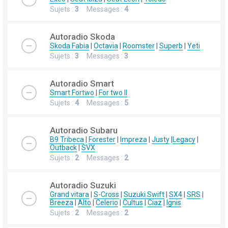
Sujets :
3
Messages :
4
Autoradio Skoda
Skoda Fabia
|
Octavia
|
Roomster
|
Superb
|
Yeti
Sujets :
3
Messages :
3
Autoradio Smart
Smart Fortwo
|
For two II
Sujets :
4
Messages :
5
Autoradio Subaru
B9 Tribeca
|
Forester
|
Impreza
|
Justy
|
Legacy
|
Outback
|
SVX
Sujets :
2
Messages :
2
Autoradio Suzuki
Grand vitara
|
S-Cross
|
Suzuki Swift
|
SX4
|
SRS
|
Breeza
|
Alto
|
Celerio
|
Cultus
|
Ciaz
|
Ignis
Sujets :
2
Messages :
2