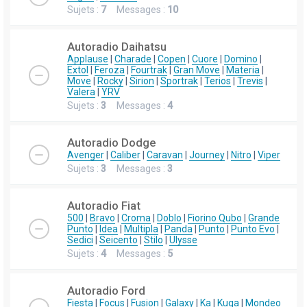
Sujets :
7
Messages :
10
Autoradio Daihatsu
Applause
|
Charade
|
Copen
|
Cuore
|
Domino
|
Extol
|
Feroza
|
Fourtrak
|
Gran Move
|
Materia
|
Move
|
Rocky
|
Sirion
|
Sportrak
|
Terios
|
Trevis
|
Valera
|
YRV
Sujets :
3
Messages :
4
Autoradio Dodge
Avenger
|
Caliber
|
Caravan
|
Journey
|
Nitro
|
Viper
Sujets :
3
Messages :
3
Autoradio Fiat
500
|
Bravo
|
Croma
|
Doblo
|
Fiorino Qubo
|
Grande
Punto
|
Idea
|
Multipla
|
Panda
|
Punto
|
Punto Evo
|
Sedici
|
Seicento
|
Stilo
|
Ulysse
Sujets :
4
Messages :
5
Autoradio Ford
Fiesta
|
Focus
|
Fusion
|
Galaxy
|
Ka
|
Kuga
|
Mondeo