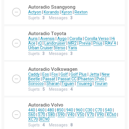
Autoradio Ssangyong
Actyon
|
Korando
|
Kyron
|
Rexton
Sujets :
3
Messages :
3
Autoradio Toyota
Auris
|
Avensis
|
Aygo
|
Corolla
|
Corolla Verso
|
Hi
Ace
|
iQ
|
Landcruiser
|
MR2
|
Previa
|
Prius
|
RAV 4
|
Urban Cruiser
|
Verso
|
Yaris
Sujets :
3
Messages :
3
Autoradio Volkswagen
Caddy
|
Eos
|
Fox
|
Golf
|
Golf Plus
|
Jetta
|
New
Beetle
|
Passat
|
Passat CC
|
Phaeton
|
Polo
|
Scirocco
|
Sharan
|
Tiguan
|
Touareg
|
Touran
Sujets :
5
Messages :
4
Autoradio Volvo
440
|
460
|
480
|
850
|
940
|
960
|
C30
|
C70
|
S40
|
S60
|
S70
|
S80
|
S90
|
V40
|
V50
|
V70
|
V90
|
XC60
|
XC70
|
XC90
Sujets :
4
Messages :
8