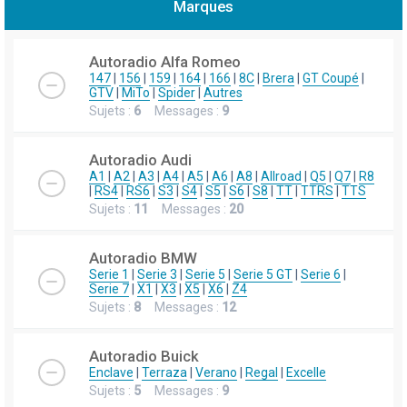
Marques
h
e
Autoradio Alfa Romeo
r
147
|
156
|
159
|
164
|
166
|
8C
|
Brera
|
GT Coupé
|
GTV
|
MiTo
|
Spider
|
Autres
c
Sujets :
6
Messages :
9
h
e
Autoradio Audi
r
A1
|
A2
|
A3
|
A4
|
A5
|
A6
|
A8
|
Allroad
|
Q5
|
Q7
|
R8
|
RS4
|
RS6
|
S3
|
S4
|
S5
|
S6
|
S8
|
TT
|
TTRS
|
TTS
Sujets :
11
Messages :
20
Autoradio BMW
Serie 1
|
Serie 3
|
Serie 5
|
Serie 5 GT
|
Serie 6
|
Serie 7
|
X1
|
X3
|
X5
|
X6
|
Z4
Sujets :
8
Messages :
12
Autoradio Buick
Enclave
|
Terraza
|
Verano
|
Regal
|
Excelle
Sujets :
5
Messages :
9