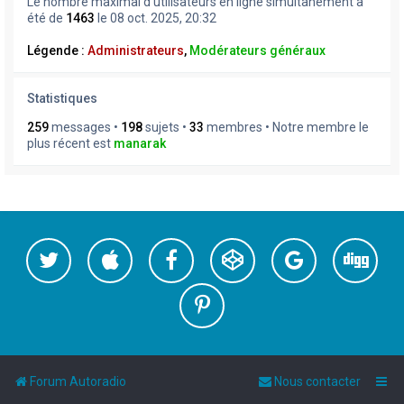
Le nombre maximal d’utilisateurs en ligne simultanément a
été de
1463
le 08 oct. 2025, 20:32
Légende :
Administrateurs
,
Modérateurs généraux
Statistiques
259
messages •
198
sujets •
33
membres • Notre membre le
plus récent est
manarak
Forum Autoradio
Nous contacter