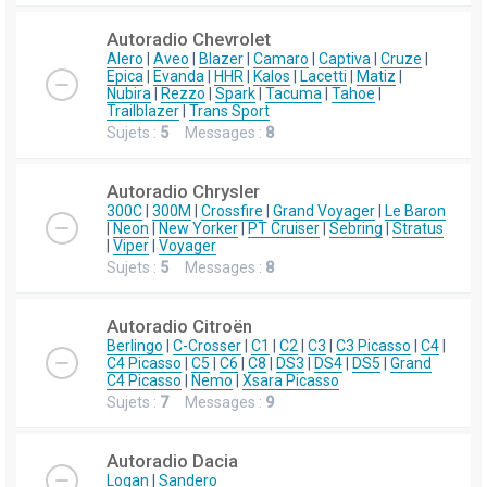
Autoradio Chevrolet
Alero
|
Aveo
|
Blazer
|
Camaro
|
Captiva
|
Cruze
|
Epica
|
Evanda
|
HHR
|
Kalos
|
Lacetti
|
Matiz
|
Nubira
|
Rezzo
|
Spark
|
Tacuma
|
Tahoe
|
Trailblazer
|
Trans Sport
Sujets :
5
Messages :
8
Autoradio Chrysler
300C
|
300M
|
Crossfire
|
Grand Voyager
|
Le Baron
|
Neon
|
New Yorker
|
PT Cruiser
|
Sebring
|
Stratus
|
Viper
|
Voyager
Sujets :
5
Messages :
8
Autoradio Citroën
Berlingo
|
C-Crosser
|
C1
|
C2
|
C3
|
C3 Picasso
|
C4
|
C4 Picasso
|
C5
|
C6
|
C8
|
DS3
|
DS4
|
DS5
|
Grand
C4 Picasso
|
Nemo
|
Xsara Picasso
Sujets :
7
Messages :
9
Autoradio Dacia
Logan
|
Sandero