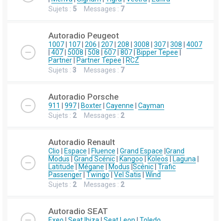
Sujets :
5
Messages :
7
Autoradio Peugeot
1007
|
107
|
206
|
207
|
208
|
3008
|
307
|
308
|
4007
|
407
|
5008
|
508
|
607
|
807
|
Bipper Tepee
|
Partner
|
Partner Tepee
|
RCZ
Sujets :
3
Messages :
7
Autoradio Porsche
911
|
997
|
Boxter
|
Cayenne
|
Cayman
Sujets :
2
Messages :
2
Autoradio Renault
Clio
|
Espace
|
Fluence
|
Grand Espace
|
Grand
Modus
|
Grand Scénic
|
Kangoo
|
Koleos
|
Laguna
|
Latitude
|
Mégane
|
Modus
|
Scénic
|
Trafic
Passenger
|
Twingo
|
Vel Satis
|
Wind
Sujets :
2
Messages :
2
Autoradio SEAT
Exeo
|
Seat Ibiza
|
Seat Leon
|
Toledo