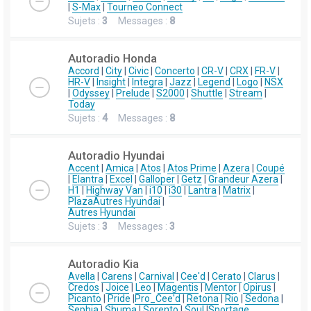
|
S-Max
|
Tourneo Connect
Sujets :
3
Messages :
8
Autoradio Honda
Accord
|
City
|
Civic
|
Concerto
|
CR-V
|
CRX
|
FR-V
|
HR-V
|
Insight
|
Integra
|
Jazz
|
Legend
|
Logo
|
NSX
|
Odyssey
|
Prelude
|
S2000
|
Shuttle
|
Stream
|
Today
Sujets :
4
Messages :
8
Autoradio Hyundai
Accent
|
Amica
|
Atos
|
Atos Prime
|
Azera
|
Coupé
|
Elantra
|
Excel
|
Galloper
|
Getz
|
Grandeur Azera
|
H1
|
Highway Van
|
i10
|
i30
|
Lantra
|
Matrix
|
Plaza
Autres Hyundai
|
Autres Hyundai
Sujets :
3
Messages :
3
Autoradio Kia
Avella
|
Carens
|
Carnival
|
Cee'd
|
Cerato
|
Clarus
|
Credos
|
Joice
|
Leo
|
Magentis
|
Mentor
|
Opirus
|
Picanto
|
Pride
|
Pro_Cee'd
|
Retona
|
Rio
|
Sedona
|
Sephia
|
Shuma
|
Sorento
|
Soul
|
Sportage