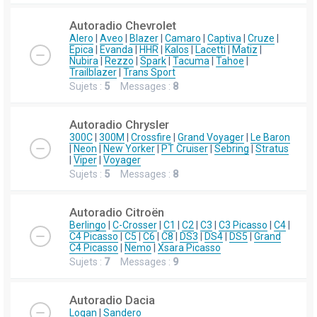
Autoradio Chevrolet
Alero
|
Aveo
|
Blazer
|
Camaro
|
Captiva
|
Cruze
|
Epica
|
Evanda
|
HHR
|
Kalos
|
Lacetti
|
Matiz
|
Nubira
|
Rezzo
|
Spark
|
Tacuma
|
Tahoe
|
Trailblazer
|
Trans Sport
Sujets :
5
Messages :
8
Autoradio Chrysler
300C
|
300M
|
Crossfire
|
Grand Voyager
|
Le Baron
|
Neon
|
New Yorker
|
PT Cruiser
|
Sebring
|
Stratus
|
Viper
|
Voyager
Sujets :
5
Messages :
8
Autoradio Citroën
Berlingo
|
C-Crosser
|
C1
|
C2
|
C3
|
C3 Picasso
|
C4
|
C4 Picasso
|
C5
|
C6
|
C8
|
DS3
|
DS4
|
DS5
|
Grand
C4 Picasso
|
Nemo
|
Xsara Picasso
Sujets :
7
Messages :
9
Autoradio Dacia
Logan
|
Sandero