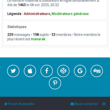
Le nombre maximal d’utilisateurs en ligne simultanément a
été de
1463
le 08 oct. 2025, 20:32
Légende :
Administrateurs
,
Modérateurs généraux
Statistiques
259
messages •
198
sujets •
33
membres • Notre membre le
plus récent est
manarak
Forum Autoradio
Nous contacter