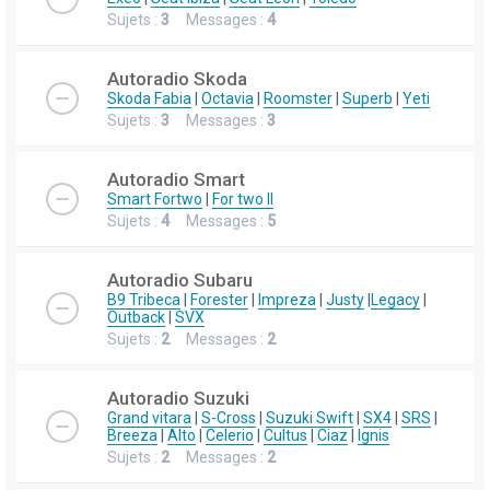
Sujets :
3
Messages :
4
Autoradio Skoda
Skoda Fabia
|
Octavia
|
Roomster
|
Superb
|
Yeti
Sujets :
3
Messages :
3
Autoradio Smart
Smart Fortwo
|
For two II
Sujets :
4
Messages :
5
Autoradio Subaru
B9 Tribeca
|
Forester
|
Impreza
|
Justy
|
Legacy
|
Outback
|
SVX
Sujets :
2
Messages :
2
Autoradio Suzuki
Grand vitara
|
S-Cross
|
Suzuki Swift
|
SX4
|
SRS
|
Breeza
|
Alto
|
Celerio
|
Cultus
|
Ciaz
|
Ignis
Sujets :
2
Messages :
2