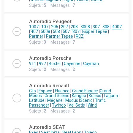
Sujets :
5
Messages :
7
Autoradio Peugeot
1007
|
107
|
206
|
207
|
208
|
3008
|
307
|
308
|
4007
|
407
|
5008
|
508
|
607
|
807
|
Bipper Tepee
|
Partner
|
Partner Tepee
|
RCZ
Sujets :
3
Messages :
7
Autoradio Porsche
911
|
997
|
Boxter
|
Cayenne
|
Cayman
Sujets :
2
Messages :
2
Autoradio Renault
Clio
|
Espace
|
Fluence
|
Grand Espace
|
Grand
Modus
|
Grand Scénic
|
Kangoo
|
Koleos
|
Laguna
|
Latitude
|
Mégane
|
Modus
|
Scénic
|
Trafic
Passenger
|
Twingo
|
Vel Satis
|
Wind
Sujets :
2
Messages :
2
Autoradio SEAT
Exeo
|
Seat Ibiza
|
Seat Leon
|
Toledo