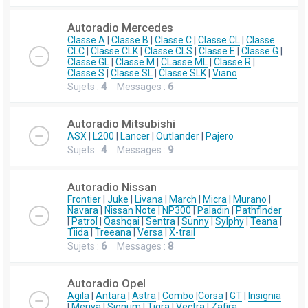
Autoradio Mercedes
Classe A
|
Classe B
|
Classe C
|
Classe CL
|
Classe
CLC
|
Classe CLK
|
Classe CLS
|
Classe E
|
Classe G
|
Classe GL
|
Classe M
|
CLasse ML
|
Classe R
|
Classe S
|
Classe SL
|
Classe SLK
|
Viano
Sujets :
4
Messages :
6
Autoradio Mitsubishi
ASX
|
L200
|
Lancer
|
Outlander
|
Pajero
Sujets :
4
Messages :
9
Autoradio Nissan
Frontier
|
Juke
|
Livana
|
March
|
Micra
|
Murano
|
Navara
|
Nissan Note
|
NP300
|
Paladin
|
Pathfinder
|
Patrol
|
Qashqai
|
Sentra
|
Sunny
|
Sylphy
|
Teana
|
Tiida
|
Treeana
|
Versa
|
X-trail
Sujets :
6
Messages :
8
Autoradio Opel
Agila
|
Antara
|
Astra
|
Combo
|
Corsa
|
GT
|
Insignia
|
Meriva
|
Signum
|
Tigra
|
Vectra
|
Zafira