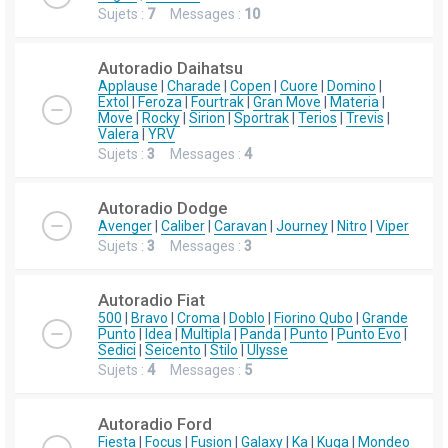
Sujets :
7
Messages :
10
Autoradio Daihatsu
Applause
|
Charade
|
Copen
|
Cuore
|
Domino
|
Extol
|
Feroza
|
Fourtrak
|
Gran Move
|
Materia
|
Move
|
Rocky
|
Sirion
|
Sportrak
|
Terios
|
Trevis
|
Valera
|
YRV
Sujets :
3
Messages :
4
Autoradio Dodge
Avenger
|
Caliber
|
Caravan
|
Journey
|
Nitro
|
Viper
Sujets :
3
Messages :
3
Autoradio Fiat
500
|
Bravo
|
Croma
|
Doblo
|
Fiorino Qubo
|
Grande
Punto
|
Idea
|
Multipla
|
Panda
|
Punto
|
Punto Evo
|
Sedici
|
Seicento
|
Stilo
|
Ulysse
Sujets :
4
Messages :
5
Autoradio Ford
Fiesta
|
Focus
|
Fusion
|
Galaxy
|
Ka
|
Kuga
|
Mondeo