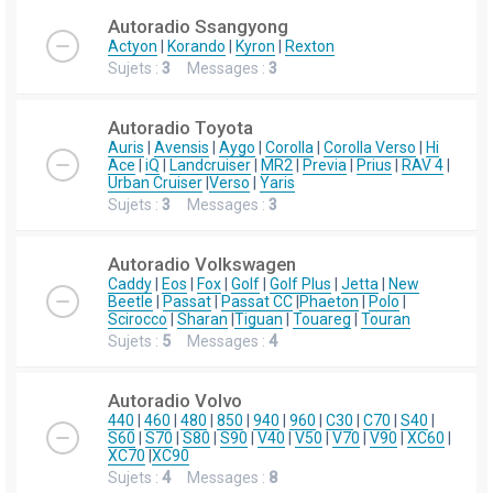
Autoradio Ssangyong
Actyon
|
Korando
|
Kyron
|
Rexton
Sujets :
3
Messages :
3
Autoradio Toyota
Auris
|
Avensis
|
Aygo
|
Corolla
|
Corolla Verso
|
Hi
Ace
|
iQ
|
Landcruiser
|
MR2
|
Previa
|
Prius
|
RAV 4
|
Urban Cruiser
|
Verso
|
Yaris
Sujets :
3
Messages :
3
Autoradio Volkswagen
Caddy
|
Eos
|
Fox
|
Golf
|
Golf Plus
|
Jetta
|
New
Beetle
|
Passat
|
Passat CC
|
Phaeton
|
Polo
|
Scirocco
|
Sharan
|
Tiguan
|
Touareg
|
Touran
Sujets :
5
Messages :
4
Autoradio Volvo
440
|
460
|
480
|
850
|
940
|
960
|
C30
|
C70
|
S40
|
S60
|
S70
|
S80
|
S90
|
V40
|
V50
|
V70
|
V90
|
XC60
|
XC70
|
XC90
Sujets :
4
Messages :
8