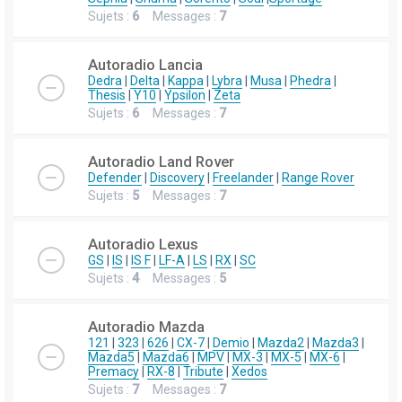
Sujets :
6
Messages :
7
Autoradio Lancia
Dedra
|
Delta
|
Kappa
|
Lybra
|
Musa
|
Phedra
|
Thesis
|
Y10
|
Ypsilon
|
Zeta
Sujets :
6
Messages :
7
Autoradio Land Rover
Defender
|
Discovery
|
Freelander
|
Range Rover
Sujets :
5
Messages :
7
Autoradio Lexus
GS
|
IS
|
IS F
|
LF-A
|
LS
|
RX
|
SC
Sujets :
4
Messages :
5
Autoradio Mazda
121
|
323
|
626
|
CX-7
|
Demio
|
Mazda2
|
Mazda3
|
Mazda5
|
Mazda6
|
MPV
|
MX-3
|
MX-5
|
MX-6
|
Premacy
|
RX-8
|
Tribute
|
Xedos
Sujets :
7
Messages :
7