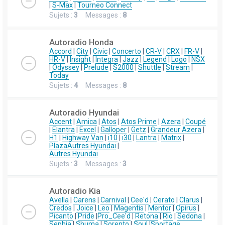
|
S-Max
|
Tourneo Connect
Sujets :
3
Messages :
8
Autoradio Honda
Accord
|
City
|
Civic
|
Concerto
|
CR-V
|
CRX
|
FR-V
|
HR-V
|
Insight
|
Integra
|
Jazz
|
Legend
|
Logo
|
NSX
|
Odyssey
|
Prelude
|
S2000
|
Shuttle
|
Stream
|
Today
Sujets :
4
Messages :
8
Autoradio Hyundai
Accent
|
Amica
|
Atos
|
Atos Prime
|
Azera
|
Coupé
|
Elantra
|
Excel
|
Galloper
|
Getz
|
Grandeur Azera
|
H1
|
Highway Van
|
i10
|
i30
|
Lantra
|
Matrix
|
Plaza
Autres Hyundai
|
Autres Hyundai
Sujets :
3
Messages :
3
Autoradio Kia
Avella
|
Carens
|
Carnival
|
Cee'd
|
Cerato
|
Clarus
|
Credos
|
Joice
|
Leo
|
Magentis
|
Mentor
|
Opirus
|
Picanto
|
Pride
|
Pro_Cee'd
|
Retona
|
Rio
|
Sedona
|
Sephia
|
Shuma
|
Sorento
|
Soul
|
Sportage