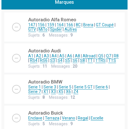
Marques
h
e
Autoradio Alfa Romeo
r
147
|
156
|
159
|
164
|
166
|
8C
|
Brera
|
GT Coupé
|
GTV
|
MiTo
|
Spider
|
Autres
c
Sujets :
6
Messages :
9
h
e
Autoradio Audi
r
A1
|
A2
|
A3
|
A4
|
A5
|
A6
|
A8
|
Allroad
|
Q5
|
Q7
|
R8
|
RS4
|
RS6
|
S3
|
S4
|
S5
|
S6
|
S8
|
TT
|
TTRS
|
TTS
Sujets :
11
Messages :
20
Autoradio BMW
Serie 1
|
Serie 3
|
Serie 5
|
Serie 5 GT
|
Serie 6
|
Serie 7
|
X1
|
X3
|
X5
|
X6
|
Z4
Sujets :
8
Messages :
12
Autoradio Buick
Enclave
|
Terraza
|
Verano
|
Regal
|
Excelle
Sujets :
5
Messages :
9